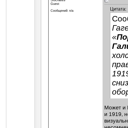
Guest
Цитата:
Сообщений: n/a
Соо
Гаг
«
По
Гал
хол
пра
1919
сниз
обо
Может и 
и 1919, 
визуальн
несомнен