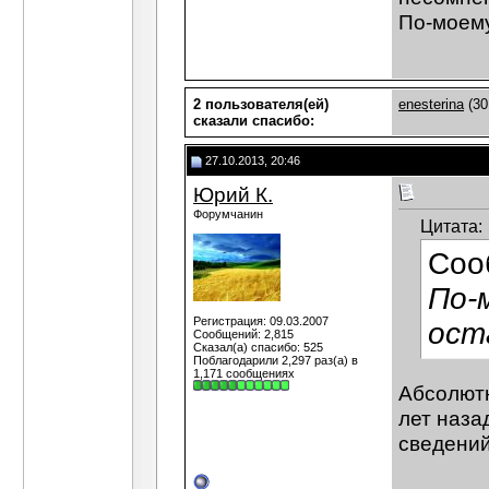
По-моему
2 пользователя(ей)
enesterina
(30
сказали cпасибо:
27.10.2013, 20:46
Юрий К.
Форумчанин
Цитата:
Соо
По-
Регистрация: 09.03.2007
ост
Сообщений: 2,815
Сказал(а) спасибо: 525
Поблагодарили 2,297 раз(а) в
1,171 сообщениях
Абсолютн
лет наза
сведений