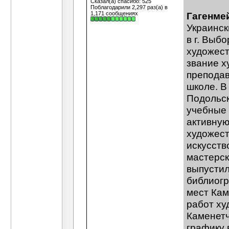
Сказал(а) спасибо: 525
Поблагодарили 2,297 раз(а) в
1,171 сообщениях
Гагенме
Украинск
в г. Выб
художес
звание х
препода
школе. В
Подольск
учебные 
активную
художест
искусств
мастерск
выпустил
библиогр
мест Кам
работ ху
Каменетч
графику 