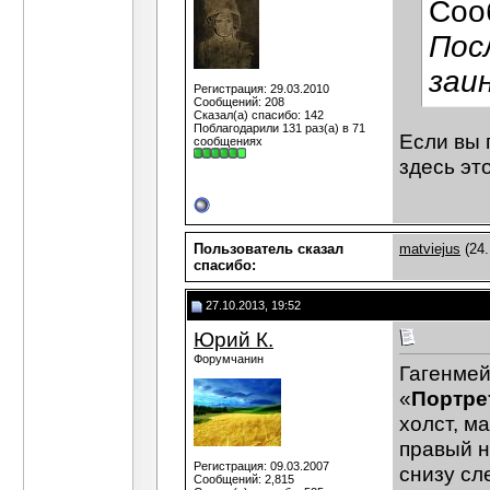
Соо
Пос
заи
Регистрация: 29.03.2010
Сообщений: 208
Сказал(а) спасибо: 142
Поблагодарили 131 раз(а) в 71
Если вы 
сообщениях
здесь эт
Пользователь сказал
matviejus
(24.
cпасибо:
27.10.2013, 19:52
Юрий К.
Форумчанин
Гагенмей
«
Портре
холст, ма
правый н
Регистрация: 09.03.2007
снизу сл
Сообщений: 2,815