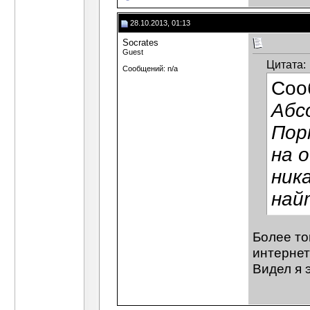
28.10.2013, 01:13
Socrates
Guest
Цитата:
Сообщений: n/a
Соо
Абс
Пор
на 
ник
най
Более то
интернет
Видел я 