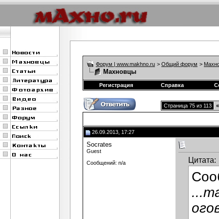
Форум | www.makhno.ru
>
Общий форум
>
Махно
Махновцы
Регистрация
Справка
С
Страница 75 из 113
«
26.09.2013, 17:27
Socrates
Guest
Цитата:
Сообщений: n/a
Соо
...
ого