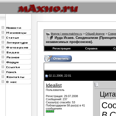
Форум | www.makhno.ru
>
Общий форум
>
Совре
Иуда Исаев. Синдикализм (Принцип
независимых профсоюзов).
Регистрация
Справка
С
02.11.2008, 22:01
Idealist
Пользователь
Цита
Регистрация: 29.07.2008
Сообщений: 237
Сказал(а) спасибо: 53
Со
Поблагодарили 58 раз(а) в 41
сообщениях
В С