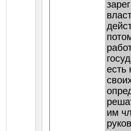
заре
влас
дейс
пото
работ
госу
есть 
свои
опред
решат
им чл
руко