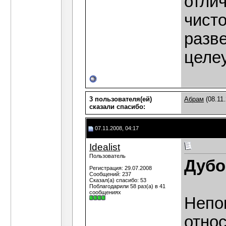
отлич
чисто
разве
целе
3 пользователя(ей)
Абрам
(08.11
сказали cпасибо:
07.11.2008, 04:17
Idealist
Пользователь
Дубо
Регистрация: 29.07.2008
Сообщений: 237
Сказал(а) спасибо: 53
Поблагодарили 58 раз(а) в 41
сообщениях
Непон
относ