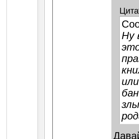
Цита
Со
Ну 
это
пра
кни
или
бан
злы
род
Дава