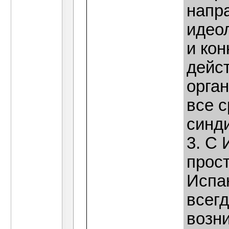
напр
идеол
и ко
дейс
орган
все с
синд
3. С 
прос
Испа
всегд
возни