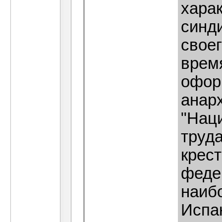
хара
синд
своег
врем
офор
анар
"Нац
труда
крест
феде
наиб
Испа