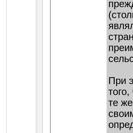
прежд
(стол
явля
стран
преи
сель
При 
того,
те ж
свои
опре