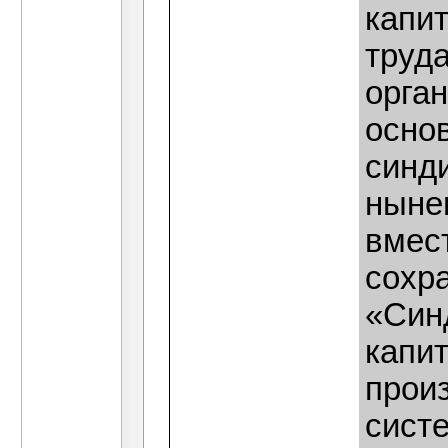
капи
труда
орга
осно
синди
ныне
вмест
сохра
«Син
капи
произ
сист