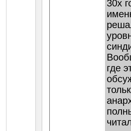
30х 
имен
реша
уровн
синд
Вооб
где э
обсуж
толь
анарх
полн
читал