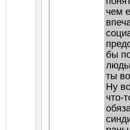
понят
чем е
впеч
соци
предо
бы п
людь
ты во
Ну в
что-
обяза
синди
рань