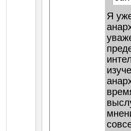
Я уже
анар
уваж
пред
инте
изуче
анар
врем
высл
мнени
совс