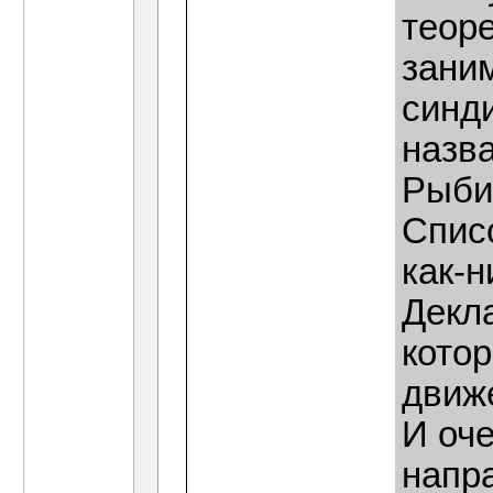
теоре
зани
синд
назв
Рыби
Спис
как-н
Декла
кото
движ
И оче
напр