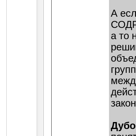
А ес
СОДР
а то
реши
объе
групп
межд
дейс
закон
Дубо