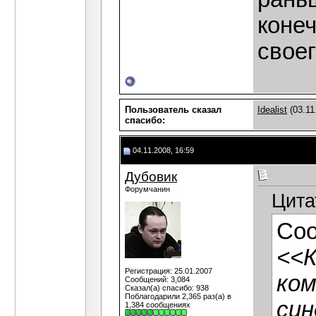
конеч
своег
Пользователь сказал
Idealist
(03.11
cпасибо:
04.11.2008, 16:59
Дубовик
Форумчанин
Цита
Со
<<К
Регистрация: 25.01.2007
ко
Сообщений: 3,084
Сказал(а) спасибо: 938
Поблагодарили 2,365 раз(а) в
син
1,384 сообщениях