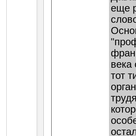
еще р
слов
Осно
"про
фран
века 
тот т
орга
трудя
кото
особ
оста