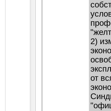
собс
услов
проф
"желт
2) и
экон
осво
эксп
от вс
экон
Синд
"офи