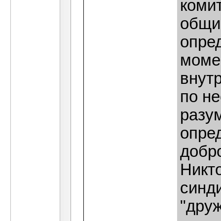
коми
общие
опре
моме
внут
по н
разум
опре
добр
Никт
синди
"друж