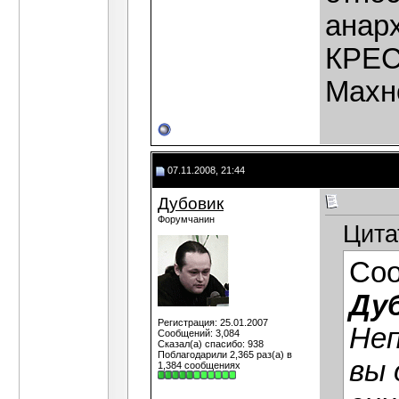
анар
КРЕС
Махн
07.11.2008, 21:44
Дубовик
Форумчанин
Цита
Со
Ду
Регистрация: 25.01.2007
Неп
Сообщений: 3,084
Сказал(а) спасибо: 938
Поблагодарили 2,365 раз(а) в
вы 
1,384 сообщениях