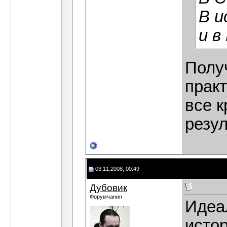
В и
и в
Полу
практ
все к
резул
03.11.2008, 00:49
Дубовик
Форумчанин
Идеал
исто