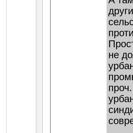
А там
друг
сельс
проти
Прос
не д
урба
пром
проч.
урба
синд
совр