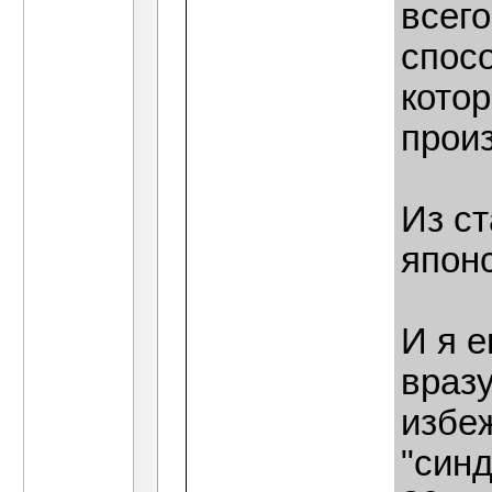
всего
спос
кото
прои
Из ст
япон
И я 
враз
избе
"синд