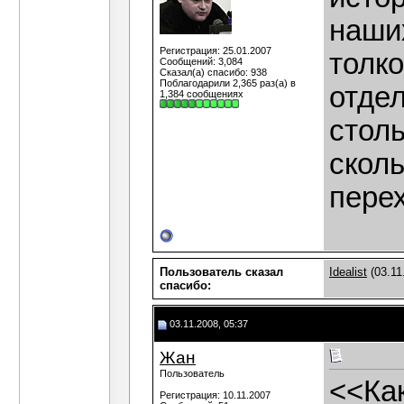
наши
Регистрация: 25.01.2007
толко
Сообщений: 3,084
Сказал(а) спасибо: 938
Поблагодарили 2,365 раз(а) в
отдел
1,384 сообщениях
столь
сколь
перех
Пользователь сказал
Idealist
(03.11
cпасибо:
03.11.2008, 05:37
Жан
Пользователь
<<Ка
Регистрация: 10.11.2007