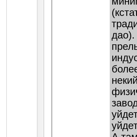
миним
(кста
тради
дао).
прель
индус
более
некий
физи
заво
уйдет
уйдет