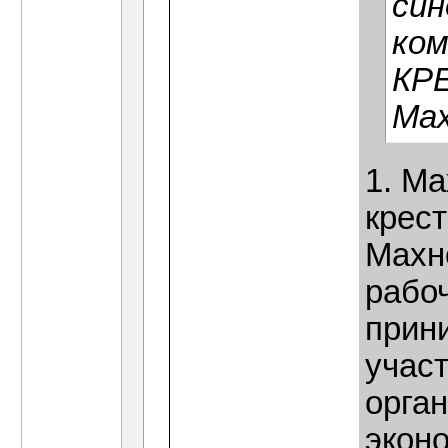
син
ком
КР
Мах
1. М
крес
Махн
рабоч
прин
участ
орга
экон