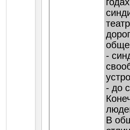
годах
синди
теат
дорог
обще
- си
своо
устро
- до 
Конеч
люде
В об