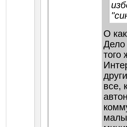
изб
"си
О ка
Дело 
того
Интер
други
все,
авто
комм
малы