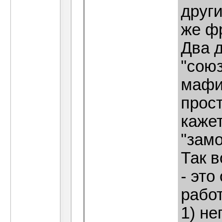
други
же ф
Два д
"сою
мафио
прост
кажет
"замо
Так в
- эт
работ
1) н