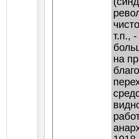
(синд
рево
чист
т.п.,
больш
на пр
благ
пере
сред
видн
рабо
анарх