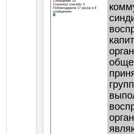
Сообщений: 51
комм
Сказал(а) спасибо: 5
Поблагодарили 17 раз(а) в 8
сообщениях
синди
восп
капи
орга
обще
прин
групп
выпол
восп
орган
явля