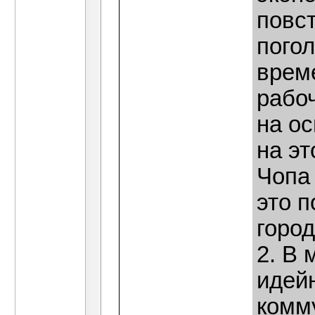
повст
погол
врем
рабоч
на о
на эт
Чопа
это п
город
2. В 
идей
комм