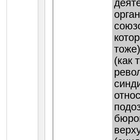
деят
орга
союзо
котор
тоже
(как 
револ
синд
относ
подо
бюро
верх