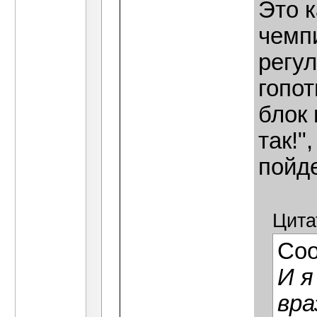
Это к
чемпи
регул
гопот
блок
так!"
пойд
Цита
Со
И я
вра