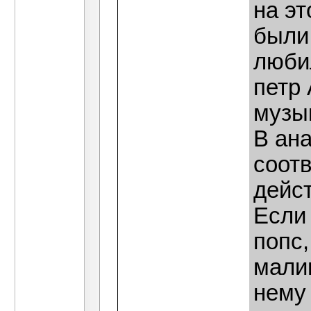
на эт
были
люби
петр 
музы
В ана
соот
дейст
Если 
попс
малин
нему 