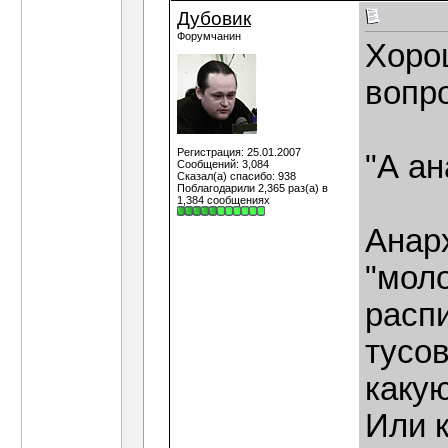
Дубовик
Форумчанин
Хоро
вопр
Регистрация: 25.01.2007
"А ан
Сообщений: 3,084
Сказал(а) спасибо: 938
Поблагодарили 2,365 раз(а) в
1,384 сообщениях
Анарх
"моло
распи
тусов
каку
Или к