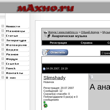
Форум | www.makhno.ru
>
Общий форум
>
Музы
Анархическая музыка
Регистрация
Справка
С
Страни
04.09.2007, 19:19
Slimshady
Новичок
А ан
Регистрация: 20.07.2007
Сообщений: 12
Сказал(а) спасибо: 0
Поблагодарили 0 раз(а) в 0
сообщениях