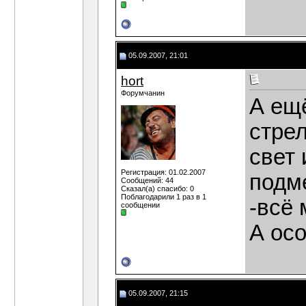
05.09.2007, 21:01
hort
Форумчанин
А ещ
стрел
свет 
Регистрация: 01.02.2007
подм
Сообщений: 44
Сказал(а) спасибо: 0
Поблагодарили 1 раз в 1
-всё 
сообщении
А осо
05.09.2007, 21:15