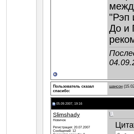
между
"Рэп
До и
реко
Послед
04.09.
Пользователь сказал
шансон
(15.02
cпасибо:
05.09.2007, 19:16
Slimshady
Новичок
Цита
Регистрация: 20.07.2007
Сообщений: 12