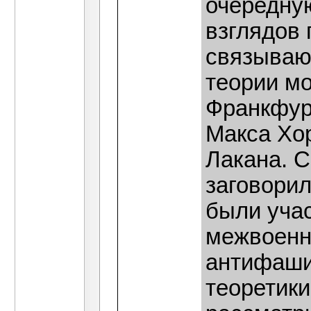
очередну
взглядов 
связываю
теории мо
Франкфур
Макса Хо
Лакана. С
заговори
были учас
межвоенн
антифашиз
теоретик