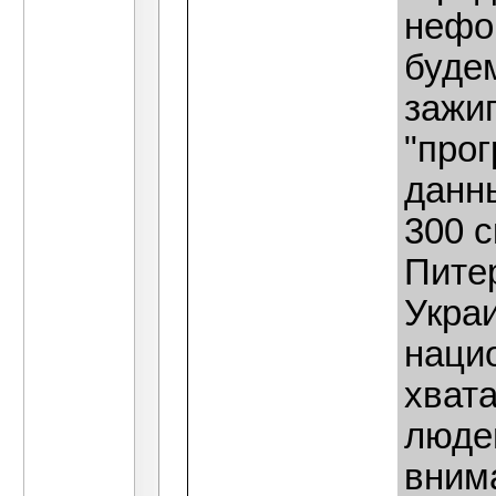
нефо
буде
зажиг
"про
данн
300 с
Пите
Укра
наци
хват
люде
внима