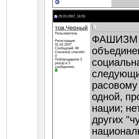
29.03.2007, 16:55
тов.Черный
Пользователь
ФАШИЗМ (и
Регистрация:
01.02.2007
объединен
Сообщений: 88
Сказал(а) спасибо:
0
социальна
Поблагодарили 3
раз(а) в 3
сообщениях
следующи
расовому
одной, пр
нации; не
других "
национал