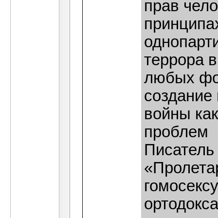
прав чело
принципах
однопарт
террора в
любых фо
создание
войны ка
проблем
Писатель 
«Пролета
гомосексу
ортодокс