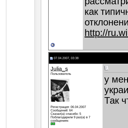
рассматри
как типич
отклонен
http://r
07.04.2007, 03:38
Julia_s
Пользователь
у мен
украи
Так ч
Регистрация: 06.04.2007
Сообщений: 64
Сказал(а) спасибо: 5
Поблагодарили 9 раз(а) в 7
сообщениях