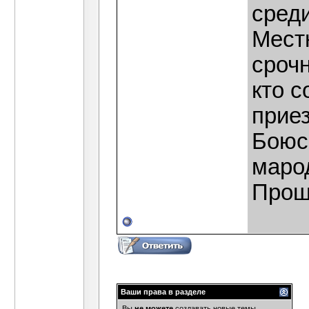
сред
Мест
срочн
кто 
приез
Боюсь
маро
Прошу
Ваши права в разделе
Вы
не можете
создавать новые темы