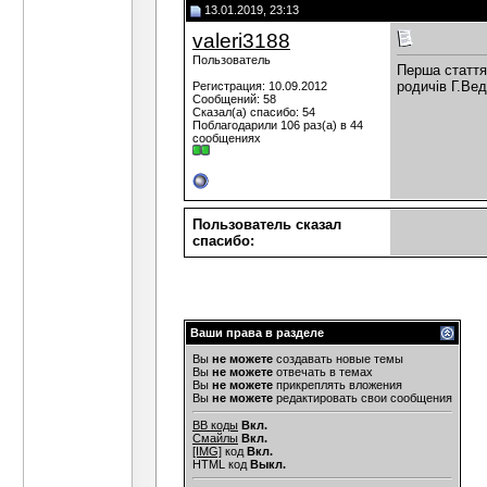
13.01.2019, 23:13
Дополнительные ответы в под
valeri3188
Гость
В книге Оппокова...
24.04.2007,
14:33
Юрий К.
Возвращаясь к биографии...
26.04.2
Пользователь
Перша стаття
Дубовик
Значит - Тройкой...
27.04.2007,
родичів Г.Вед
Регистрация: 10.09.2012
Сообщений: 58
Юрий К.
С одной стороны Вы полнос
Сказал(а) спасибо: 54
Дубовик
Я стараюсь быть точны
Поблагодарили 106 раз(а) в 44
сообщениях
Юрий К.
Сообщите, пожалуйст
Дубовик
Вся. Прежде всег
Юрий К.
Я имел ввиду
Юрий К.
Предлага
Пользователь сказал
Дубовик
Быст
cпасибо:
Юрий К.
П
valer
Ваши права в разделе
Вы
не можете
создавать новые темы
Вы
не можете
отвечать в темах
Вы
не можете
прикреплять вложения
Вы
не можете
редактировать свои сообщения
BB коды
Вкл.
Смайлы
Вкл.
[IMG]
код
Вкл.
HTML код
Выкл.