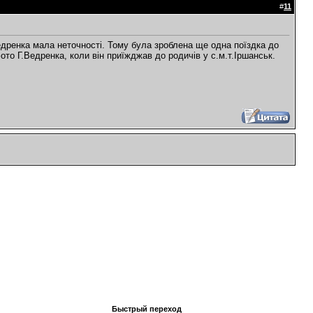
#
11
едренка мала неточності. Тому була зроблена ще одна поїздка до
то Г.Ведренка, коли він приїжджав до родичів у с.м.т.Іршанськ.
Быстрый переход