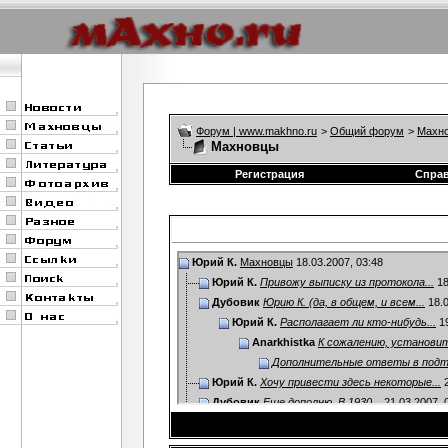
Форум | www.makhno.ru
>
Общий форум
>
Махно
Махновцы
Регистрация
Спра
Юрий К.
Махновцы
18.03.2007,
03:48
Юрий К.
Привожу выписку из протокола...
18
Дубовик
Юрию К. (да, в общем, и всем...
18.0
Юрий К.
Располагает ли кто-нибудь...
19
Anarkhistka
К сожалению, установит
Дополнительные ответы в под
Юрий К.
Хочу привести здесь некоторые...
2
Дубовик
Еще дополню. В 1930...
21.03.2007,
Юрий К.
Отлично! Со своей стороны...
2
Дубовик
А не встречались ли вам...