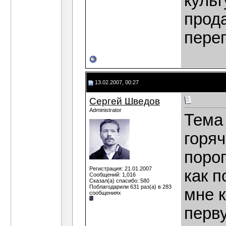
культ
прода
пере
13.02.2007, 00:27
Сергей Шведов
Administrator
Тема
горяч
поро
Регистрация: 21.01.2007
как п
Сообщений: 1,016
Сказал(а) спасибо: 580
Поблагодарили 631 раз(а) в 283
мне к
сообщениях
перву