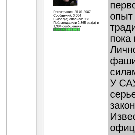
перв
Регистрация: 25.01.2007
опы
Сообщений: 3,084
Сказал(а) спасибо: 938
Поблагодарили 2,365 раз(а) в
трад
1,384 сообщениях
пока 
Лично
фаши
силам
У САУ
серь
зако
Изве
офиц