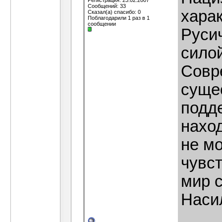
Регистрация: 23.02.2007
Сообщений: 33
харак
Сказал(а) спасибо: 0
Поблагодарили 1 раз в 1
сообщении
Руси
сило
Совр
суще
подд
наход
не м
чувс
мир с
Наси