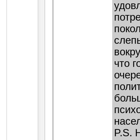
удов
потр
покол
слепы
вокру
что г
очер
полит
боль
псих
насел
P.S. 