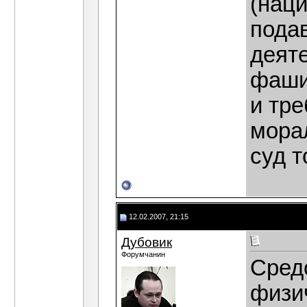
(наци
пода
деят
фаши
и тр
мора
суд т
12.02.2007, 21:15
Дубовик
Форумчанин
Сред
физи