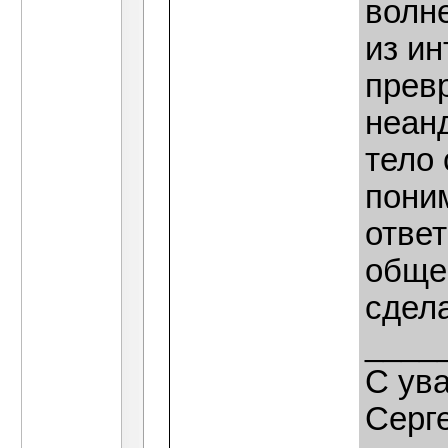
волн
из и
прев
неан
тело
поним
ответ
общес
сдел
____
C ув
Серг