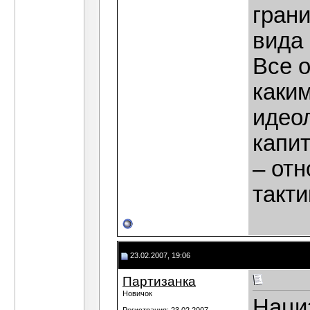
грани
вида 
Все о
каки
идео
капи
– отн
такти
23.02.2007, 19:06
Партизанка
Новичок
Наци