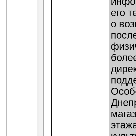
инфо
его т
о во
после
физич
более
дире
подд
Особ
Днеп
магаз
этаж