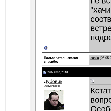
не в
"хачик
соот
встре
подр
Пользователь сказал
danila
(08.05.
cпасибо:
23.02.2007, 23:01
Дубовик
Форумчанин
Кстат
вопро
Особе