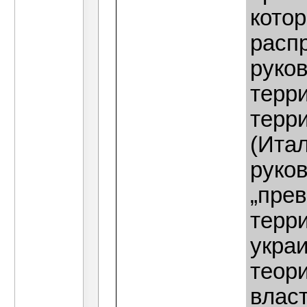
кото
расп
руко
терр
терр
(Итал
руко
„пре
терр
украи
теори
власт