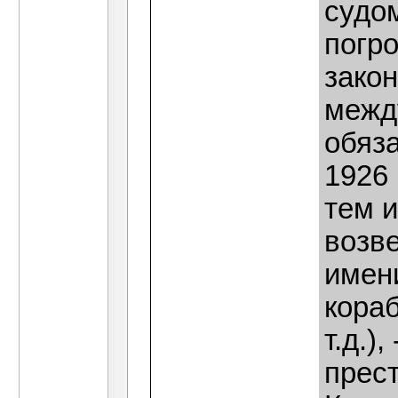
судо
погро
закон
межд
обяз
1926 
тем 
возв
имен
кора
т.д.)
прест