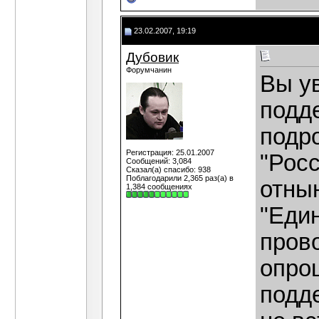
23.02.2007, 19:19
Дубовик
Форумчанин
Вы у
подд
подро
Регистрация: 25.01.2007
"Росс
Сообщений: 3,084
Сказал(а) спасибо: 938
Поблагодарили 2,365 раз(а) в
отны
1,384 сообщениях
"Един
пров
опро
подд