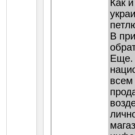
Как и
украи
петл
В пр
обрат
Еще.
нацис
всем 
прод
возде
личн
магаз