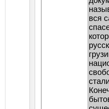
докум
назы
вся 
спас
кото
русс
груз
наци
своб
стал
Конеч
быто
суще