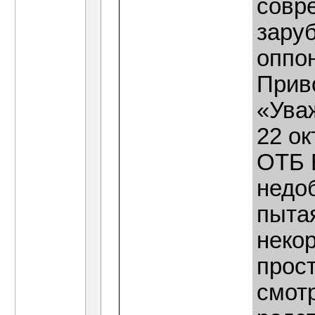
совр
Видист
Алекс Капчинский, Нет,...
22.
заруб
Мария Мезозойская
В том, что они гвозди, сами
оппон
Прив
«Ува
22 ок
ОТБ 
недоб
пыта
некор
прост
смотр