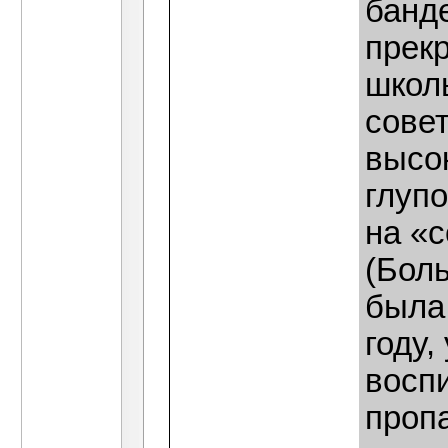
банд
прек
школ
совет
высо
глуп
на «с
(Бол
была
году,
восп
пропа