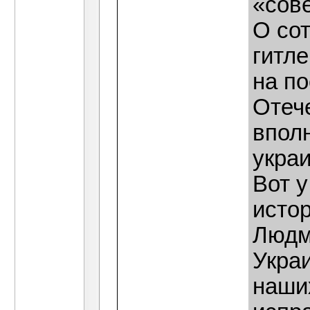
«сов
О со
гитл
на п
Отеч
впол
украи
Вот у
исто
Людм
Укра
наших