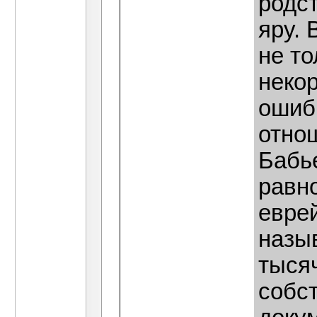
родс
яру. 
не т
некор
ошибк
отнош
Бабье
равно
еврей
назы
тысяч
собс