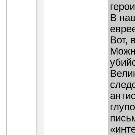
герои
В наш
еврее
Вот, 
Можн
убийс
Вели
след
анти
глупо
письм
«инте