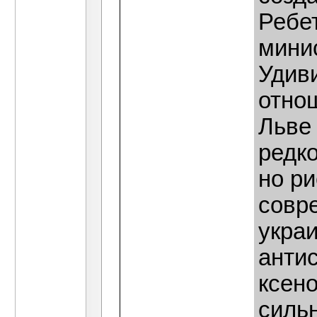
Ребе
мини
Удиви
отно
Льве
редко
но ри
совр
укра
анти
ксен
силь