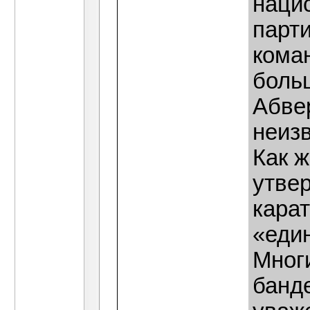
наци
парт
кома
боль
Абвер
неизв
Как 
утве
кара
«еди
Мног
банд