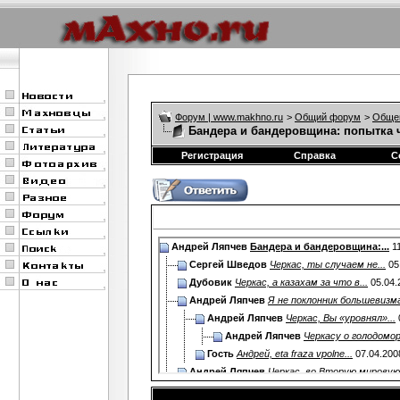
Форум | www.makhno.ru
>
Общий форум
>
Обще
Бандера и бандеровщина: попытка 
Регистрация
Справка
С
Андрей Ляпчев
Бандера и бандеровщина:...
11
Сергей Шведов
Черкас, ты случаем не...
05
Дубовик
Черкас, а казахам за что в...
05.04.
Андрей Ляпчев
Я не поклонник большевизма,
Андрей Ляпчев
Черкас, Вы «уровнял»...
Андрей Ляпчев
Черкасу о голодоморе
Гость
Андрей, eta fraza vpolne...
07.04.200
Андрей Ляпчев
Черкас, во Вторую мировую.
Гость
В чем, с вашей точки зрения,...