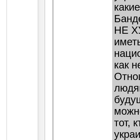
какие
Банд
НЕ Х
имет
нацио
как н
Отно
людя
буду
можно
тот, 
украи