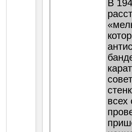
В 194
расс
«мел
кото
анти
банд
карат
сове
стенк
всех
пров
приш