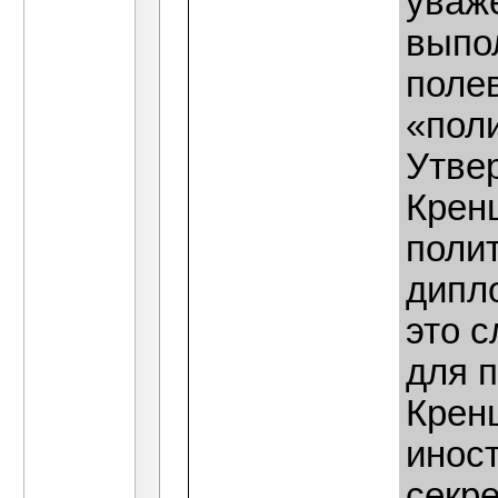
уваж
выпо
поле
«пол
Утве
Крен
поли
дипл
это 
для 
Крен
инос
секр