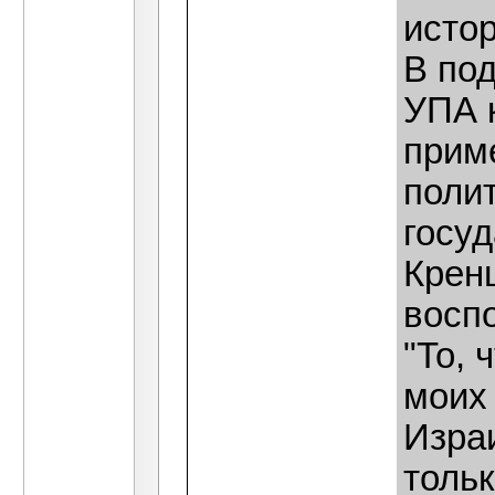
исто
В по
УПА 
прим
поли
госу
Кренц
восп
"То, 
моих
Израи
толь