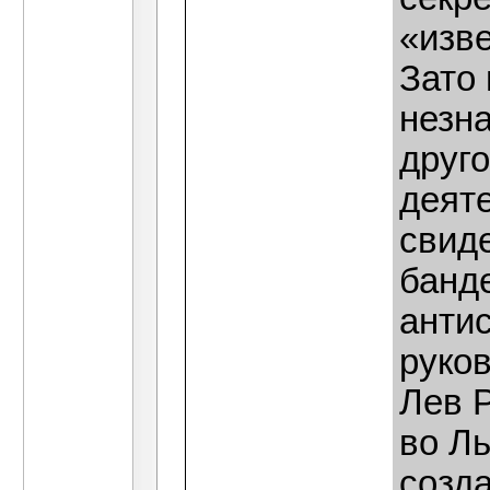
«изв
Зато 
незн
друг
деяте
свиде
банд
анти
руко
Лев Р
во Л
созд