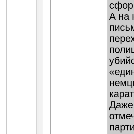
сфор
А на
письм
пере
поли
убий
«еди
немц
кара
Даже
отмеч
парт