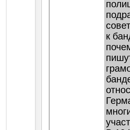
поли
подра
сове
к ба
поче
пишут
грамо
банд
относ
Герм
многи
учас