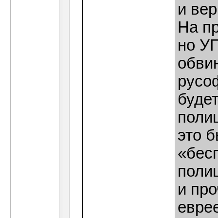
и вер
На пр
но У
обви
русо
будет
полиц
это 
«бес
полиц
и про
еврее