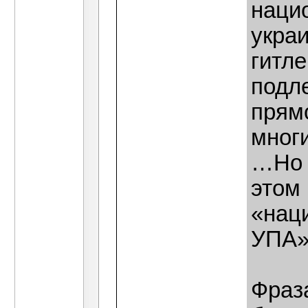
наци
укра
гитл
подл
прям
мног
…Но 
этом 
«нац
УПА»
Фраз