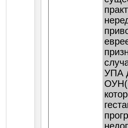
практ
неред
прив
евре
приз
случ
УПА д
ОУН(
котор
гест
прог
недо