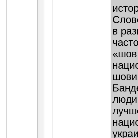
исто
Слов
в раз
часто
«шов
наци
шови
Банд
люди
лучш
нацио
укра