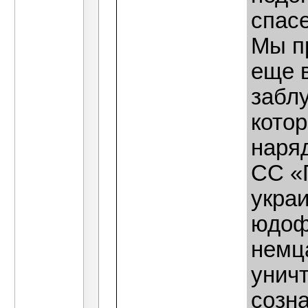
спасе
Мы п
еще 
забл
кото
наря
СС «Г
укра
юдоф
немц
унич
созн