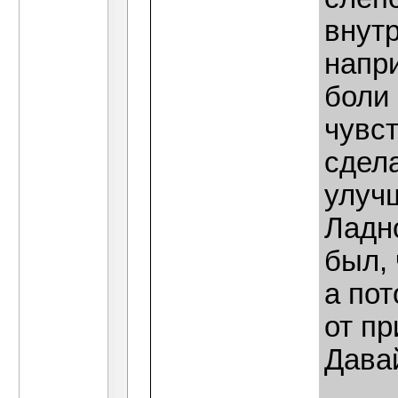
внут
напр
боли 
чувст
сдел
улуч
Ладно
был, 
а пот
от пр
Давай