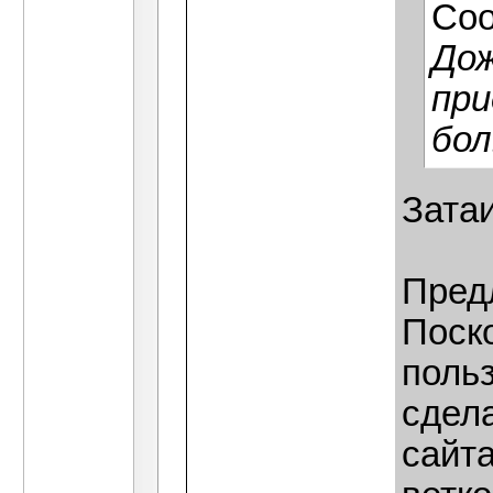
Со
Дож
при
бол
Зата
Пред
Поск
польз
сдел
сайт