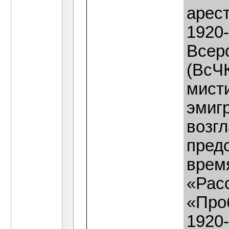
арес
1920-
Всер
(ВсЧК
мисти
эмиг
возг
пред
врем
«Расс
«Проб
1920