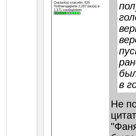
Сказал(а) спасибо: 525
пол
Поблагодарили 2,297 раз(а) в
1,171 сообщениях
гол
вер
вер
пус
ран
был
в г
Не по
цита
"Фаня