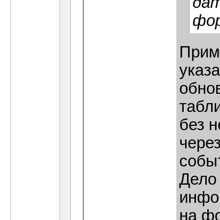
дат
фор
Прим
указ
обно
табл
без 
через
собы
Дело 
инфо
на фо