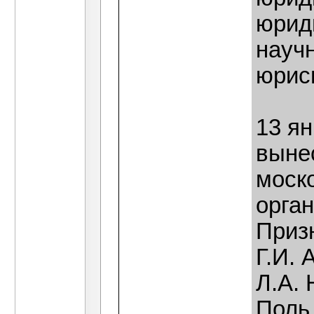
юрид
научн
юрис
13 я
выне
моск
орга
Приз
Г.И. 
Л.А. 
Поль,