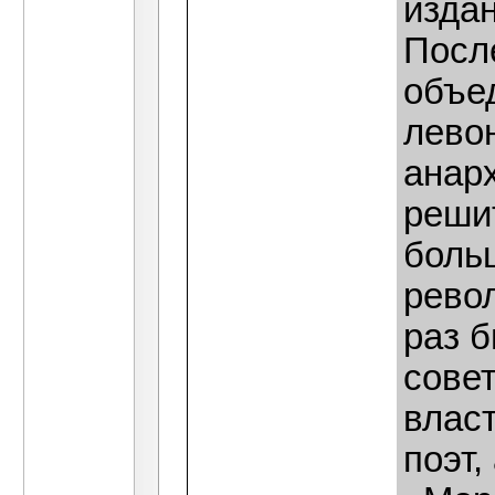
изда
Посл
объе
лево
анар
реши
больш
рево
раз 
сове
власт
поэт