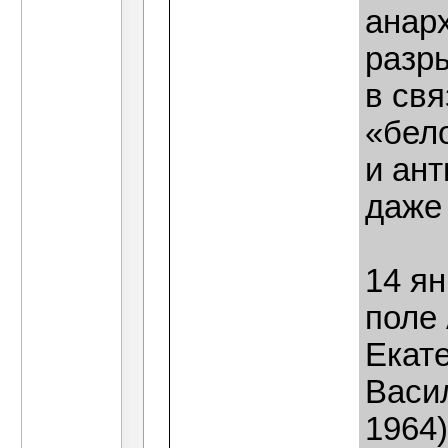
анар
разр
в свя
«бел
и ан
даже
14 ян
поле
Екат
Васи
1964)