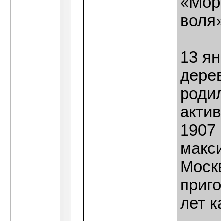
«Мор
воля»
13 ян
дере
роди
акти
1907 
макс
Моск
приго
лет к