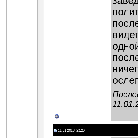
заве
поли
посл
видет
одной
посл
ничег
ослеп
После
11.01.
11.01.2013, 22:20