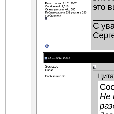
Регистрация: 21.01.2007
это 
Сообщений: 1,016
Сказал(а) спасибо: 580
Поблагодарили 631 раз(а) в 283
____
сообщениях
C ув
Серг
12.01.2013, 02:32
Socrates
Guest
Цита
Сообщений: n/a
Со
Не 
раз