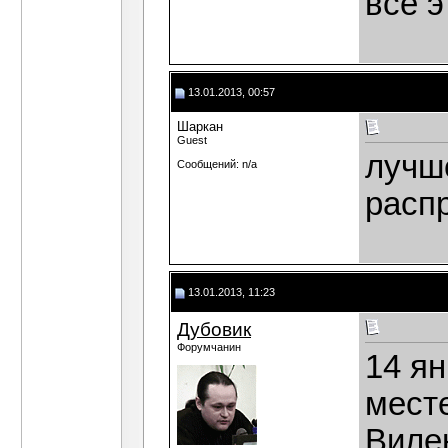
всё э
13.01.2013, 00:57
Шаркан
Guest
лучш
Сообщений: n/a
расп
13.01.2013, 11:23
Дубовик
Форумчанин
14 ян
мест
Виле