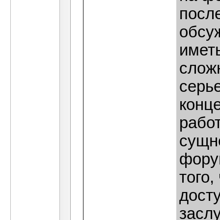
посл
обсу
имет
сложн
серь
конце
работ
сущн
фору
того,
досту
заслу