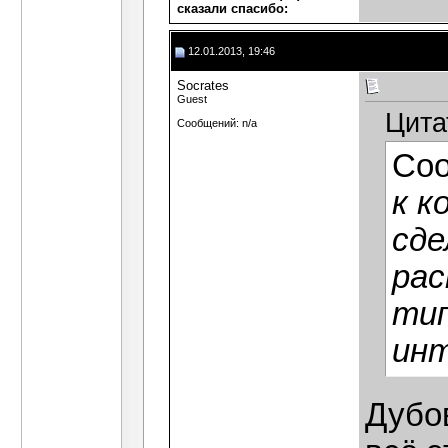
сказали cпасибо:
12.01.2013, 19:46
Socrates
Guest
Цита
Сообщений: n/a
Со
к к
сде
рас
тип
инт
Дубов