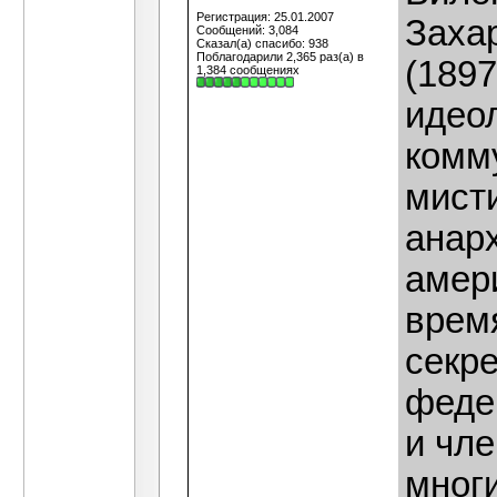
Регистрация: 25.01.2007
Заха
Сообщений: 3,084
Сказал(а) спасибо: 938
Поблагодарили 2,365 раз(а) в
(1897
1,384 сообщениях
идео
комму
мист
анар
амери
врем
секр
феде
и чл
многи