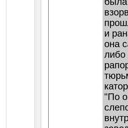
была 
взор
прошл
и ран
она с
либо 
рапо
тюрь
катор
"По 
слепо
внут