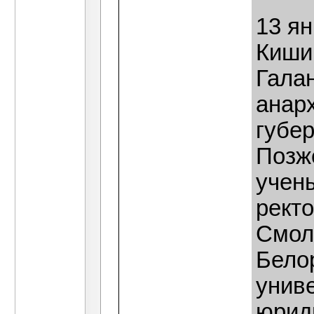
13 ян
Киши
Галан
анар
губер
Позж
учен
рект
Смоле
Бело
униве
юрид