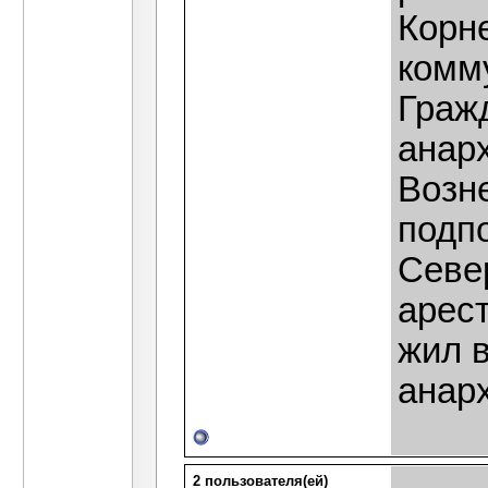
Корне
комм
Граж
анар
Возн
подп
Север
арес
жил 
анар
2 пользователя(ей)