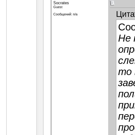
Socrates
Guest
Цита
Сообщений: n/a
Со
Не 
опр
сле
то 
зав
пол
при
пер
про