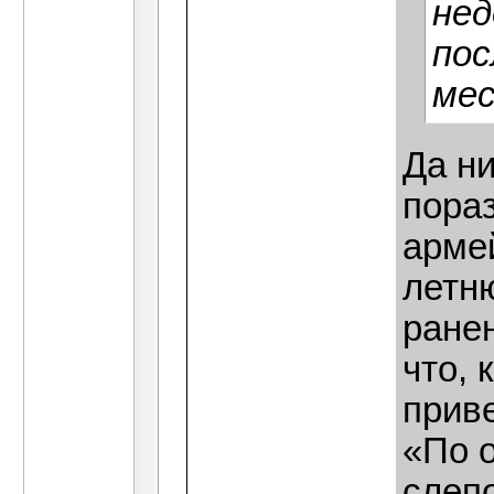
нед
пос
мес
Да ни
пораз
армей
летн
ранен
что, 
приве
«По 
слепо