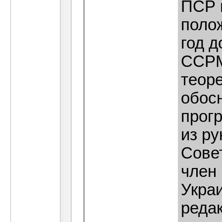
ПСР 
полож
год 
ССРМ
теоре
обос
прог
из р
Сове
член
Укра
реда