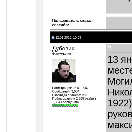
Пользователь сказал
cпасибо:
12.01.2013, 10:53
Дубовик
Форумчанин
13 ян
мест
Моги
Регистрация: 25.01.2007
Нико
Сообщений: 3,084
Сказал(а) спасибо: 938
Поблагодарили 2,365 раз(а) в
1922)
1,384 сообщениях
руко
макс