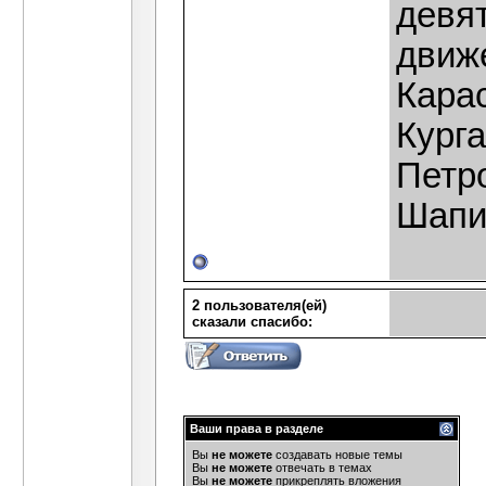
девя
движе
Карас
Курга
Петро
Шапир
2 пользователя(ей)
сказали cпасибо:
Ваши права в разделе
Вы
не можете
создавать новые темы
Вы
не можете
отвечать в темах
Вы
не можете
прикреплять вложения