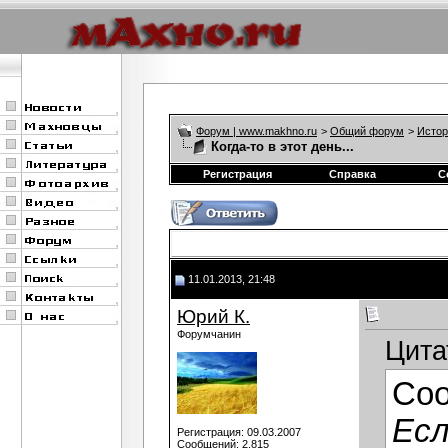
Форум | www.makhno.ru
>
Общий форум
>
Истор
Когда-то в этот день...
Регистрация
Справка
С
11.01.2013, 21:48
Юрий К.
Форумчанин
Цита
Со
Есл
Регистрация: 09.03.2007
Сообщений: 2,815