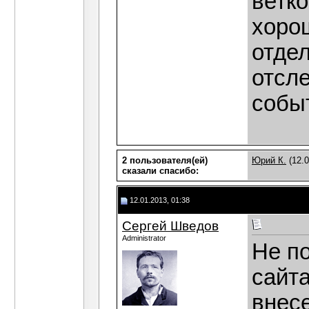
ветк
хоро
отде
отсл
событ
2 пользователя(ей)
Юрий К.
(12.0
сказали cпасибо:
12.01.2013, 01:38
Сергей Шведов
Administrator
Не по
сайта
внес