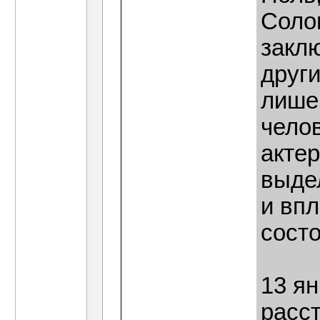
Соло
заклю
други
лише
чело
акте
выде
и вп
сост
13 я
расс