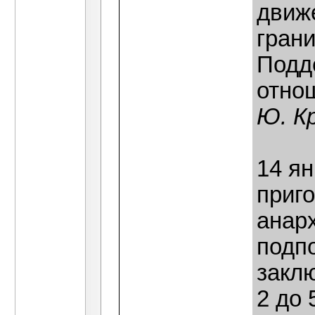
движе
грани
Подд
отнош
Ю. К
14 я
приг
анар
подпо
заклю
2 до 