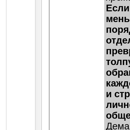
Если
мень
поря
отде
прев
толп
обра
кажд
и ст
личн
обще
Дема