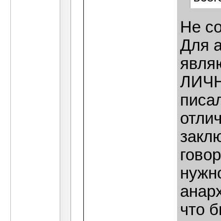
Не с
Для 
явля
ЛИЧН
писал
отлич
заклю
говор
нужно
анар
что 