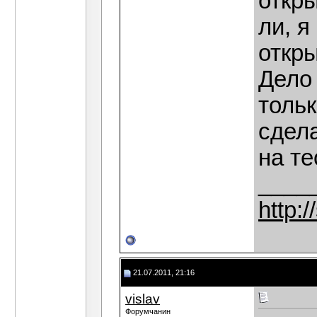
откр
ли, я
откр
Дело 
толь
сдел
на те
____
http:
21.07.2011, 21:16
vislav
Форумчанин