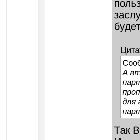
поль
заслу
будет
Цита
Соо
А в
пар
про
для 
парт
Так В