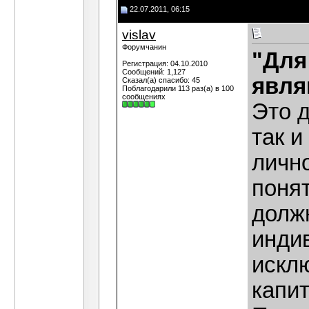
22.07.2011, 06:15
vislav
Форумчанин
"Для
Регистрация: 04.10.2010
Сообщений: 1,127
явля
Сказал(а) спасибо: 45
Поблагодарили 113 раз(а) в 100
сообщениях
Это д
так и
личн
поня
должн
инди
искл
капи