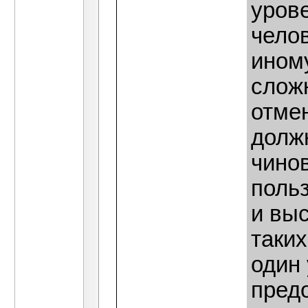
уров
чело
иному
слож
отме
долж
чино
поль
и вы
таких
один
пред