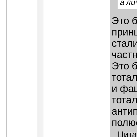
а ли
Это 
прин
стали
частн
Это 
тотал
и фа
тотал
анти
полюс
Цита