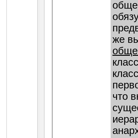
общес
обяз
пред
же в
обще
клас
клас
перво
что в
суще
иера
анар