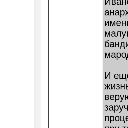
Иван
анар
именн
малу
банди
маро
И еще
жизн
веру
зару
проце