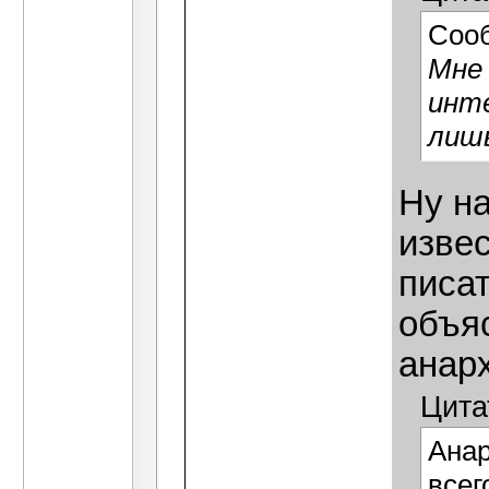
Соо
Мне 
инт
лишь
Ну на
извес
писат
объя
анар
Цита
Анар
всег