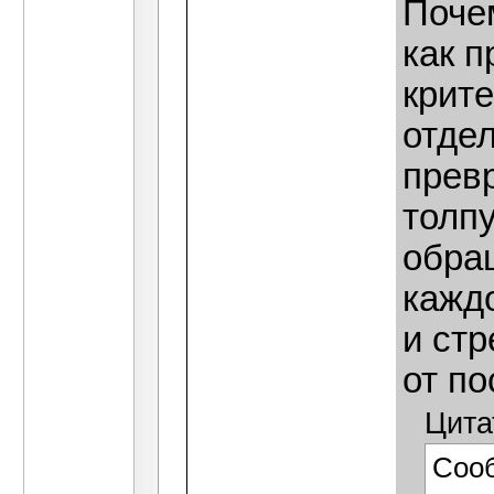
Поче
как п
крит
отде
прев
толп
обращ
кажд
и стр
от по
Цита
Соо