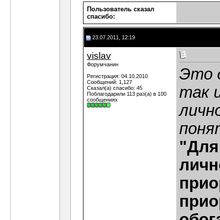
Пользователь сказал
cпасибо:
23.07.2011, 12:19
vislav
Форумчанин
Это д
Регистрация: 04.10.2010
Сообщений: 1,127
так 
Сказал(а) спасибо: 45
Поблагодарили 113 раз(а) в 100
сообщениях
личн
поня
"Для
личн
прио
прио
обог