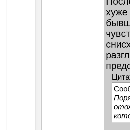
Посл
хуже 
бывш
чувс
снисх
разгл
предс
Цита
Соо
Поря
ото
кот