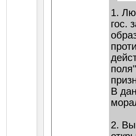
1. Лю
гос. 
обра
проти
дейс
поля"
приз
В да
мора
2. Вы