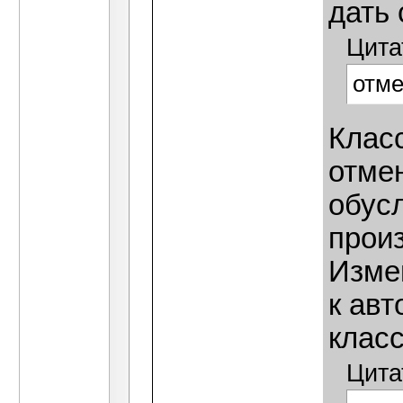
дать 
Цита
отме
Клас
отме
обус
прои
Изме
к ав
класс
Цита