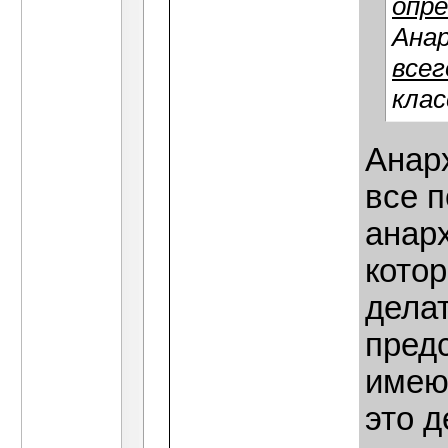
опре
Ана
все
клас
Анар
все п
анар
котор
делат
предс
имею
это д