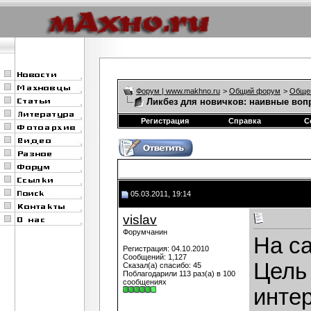
Форум | www.makhno.ru
>
Общий форум
>
Обще
Ликбез для новичков: наивные вопр
Регистрация
Справка
С
05.03.2011, 19:14
vislav
Форумчанин
На с
Регистрация: 04.10.2010
Сообщений: 1,127
Цель
Сказал(а) спасибо: 45
Поблагодарили 113 раз(а) в 100
сообщениях
инте