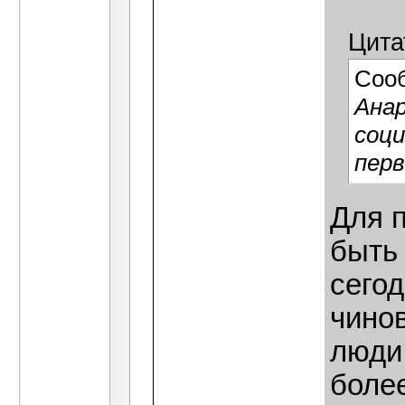
Цита
Соо
Анар
соци
перв
Для п
быть 
сего
чинов
люди 
более