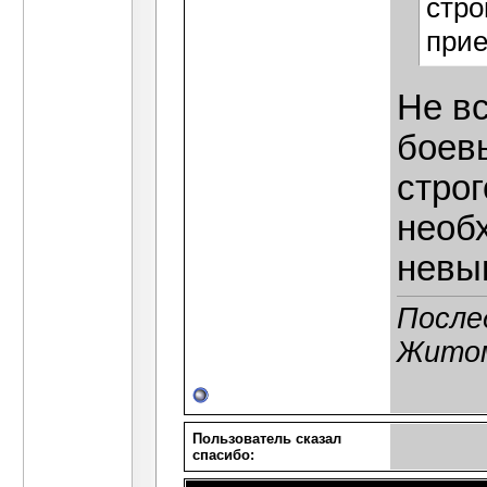
стро
при
Не вс
боев
стро
необ
невы
После
Житом
Пользователь сказал
cпасибо: