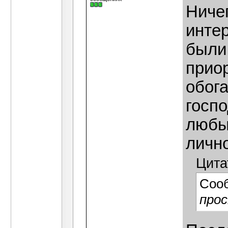
Ниче
инте
были
прио
обог
госпо
любы
лично
Цита
Соо
про