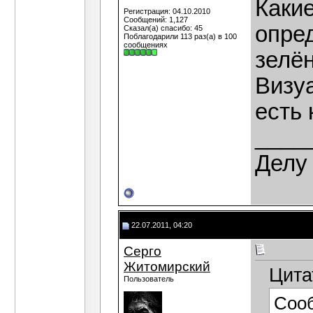
Каки
Регистрация: 04.10.2010
Сообщений: 1,127
опре
Сказал(а) спасибо: 45
Поблагодарили 113 раз(а) в 100
сообщениях
зелё
Визуа
есть 
____
Делу 
22.07.2011, 04:20
Серго
Житомирский
Цита
Пользователь
Соо