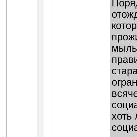
Поря
отож
котор
прожи
мыль
прави
стара
огран
всяч
соци
хоть
соци