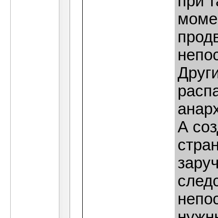
при т
моме
прод
непо
Други
расп
анарх
А со
стра
заруч
след
непо
нужн