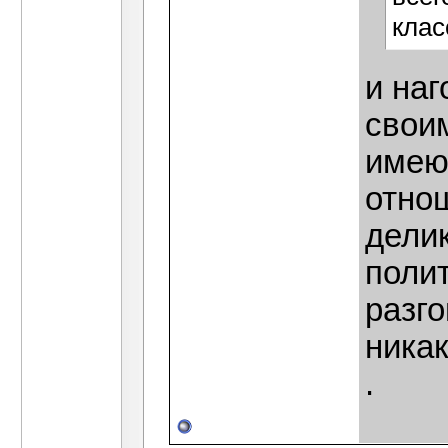
класс
и наг
свои
имею
отнош
дели
полит
разго
никак
.