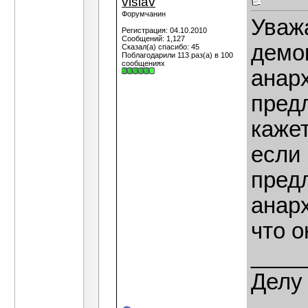
vislav
Форумчанин
Уваж
Регистрация: 04.10.2010
Сообщений: 1,127
демок
Сказал(а) спасибо: 45
Поблагодарили 113 раз(а) в 100
сообщениях
анарх
пред
кажет
если 
предл
анар
что о
____
Делу 