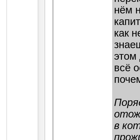
нём 
капит
как н
знаеш
этом 
всё 
почем
Поря
отож
в ко
прож