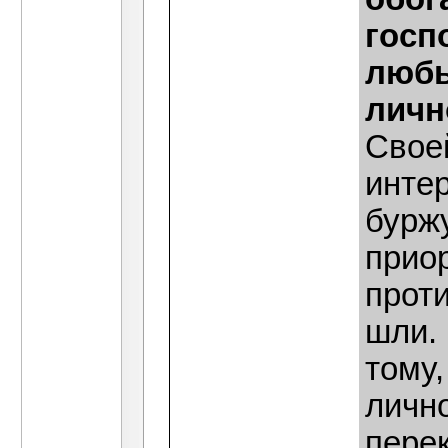
госп
любы
личн
Своей
инте
бурж
прио
проти
шли. 
тому,
лично
пере