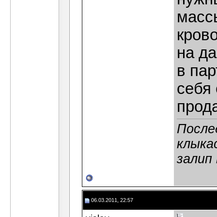
массы
крово
на д
в па
себя 
прод
После
клыка
залип
06.03.2011, 22:57