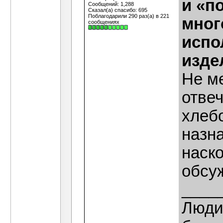
и «п
Сообщений: 1,288
Сказал(а) спасибо: 695
Поблагодарили 290 раз(а) в 221
мног
сообщениях
испо
изде
Не м
отве
хлеб
назна
наско
обсу
____
Люди,