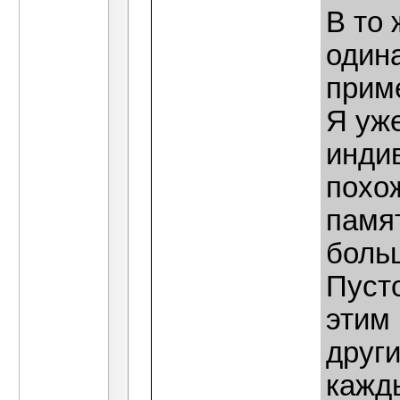
В то 
одина
прим
Я уже
инди
похо
памя
боль
Пусто
этим
други
кажд