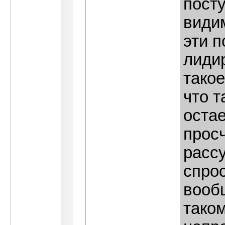
пост
видим
эти п
лиди
тако
что т
оста
прос
расс
спро
вообщ
тако