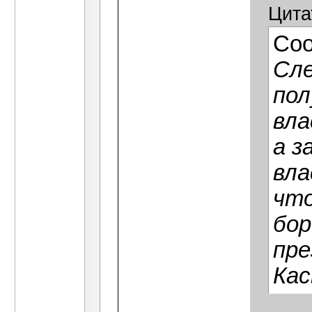
Цита
Со
Cле
пол
вла
а з
вла
что
бор
пре
Кас