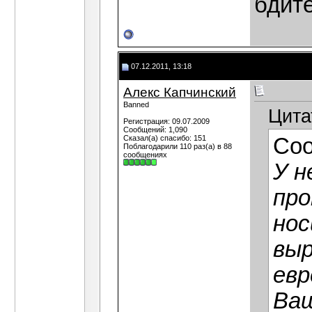
бдит
07.12.2011, 13:18
Алекс Капчинский
Banned
Цита
Регистрация: 09.07.2009
Сообщений: 1,090
Сказал(а) спасибо: 151
Со
Поблагодарили 110 раз(а) в 88
сообщениях
У н
про
нос
выр
евр
Ваш