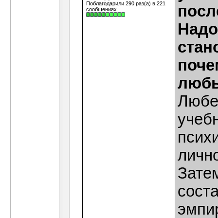
Поблагодарили 290 раз(а) в 221
посл
сообщениях
Надо
стан
поче
любы
Любе
учебн
психи
лично
Затем
сост
эмпи