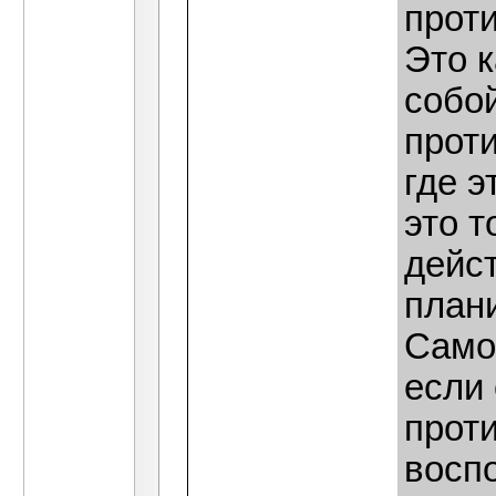
прот
Это к
собой
проти
где э
это т
дейс
план
Самое
если
прот
восп