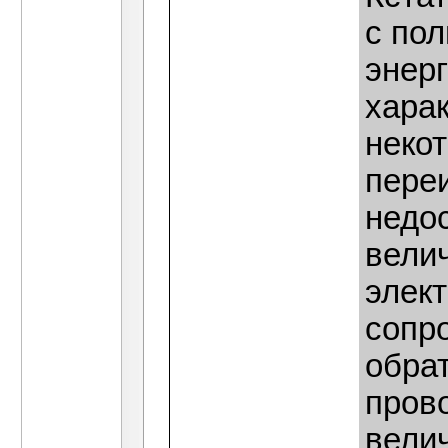
с по
энер
харак
некот
пере
недо
велич
элект
сопр
обрат
пров
вели