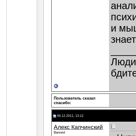
анал
псих
и мы
знает
____
Люди,
бдит
Пользователь сказал
cпасибо:
06.12.2011, 13:12
Алекс Капчинский
Banned