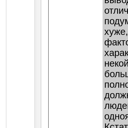
вывод
отлич
поду
хуже,
факто
харак
неко
больш
полн
долж
люде
одно
Кстат