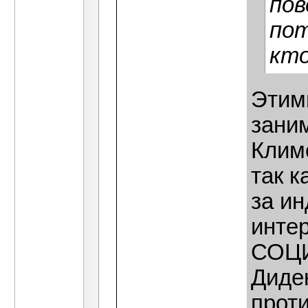
пов
пот
кто
Этим
зани
Климо
так 
за и
инте
СОЦИ
Диден
прот