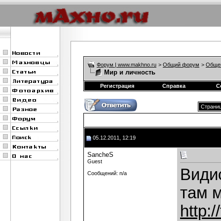
Форум | www.makhno.ru
>
Общий форум
>
Обще
Мир и личность
Регистрация
Справка
С
Страниц
05.12.2011, 12:19
SancheS
Guest
Видис
Сообщений: n/a
там м
http: