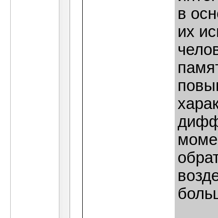
в ос
их и
челов
памя
повы
харак
дифф
моме
обра
возд
боль