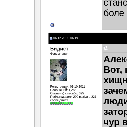
стан
боле
06.12.2011, 06:19
Видист
Форумчанин
Алек
Вот,
хищни
Регистрация: 09.10.2011
заче
Сообщений: 1,288
Сказал(а) спасибо: 695
Поблагодарили 290 раз(а) в 221
люди
сообщениях
зато
чур 