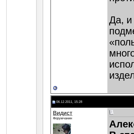
Да, и
подм
«пол
мног
испо
издел
06.12.2011, 15:28
Видист
Форумчанин
Алек