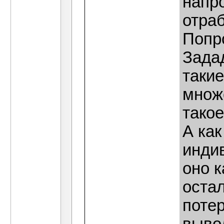
напро
отра
Попр
Зада
такие
множ
такое
А как
инди
оно к
остал
потер