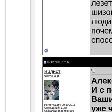
лезет
шизо
люди
поче
спос
06.12.2011, 12:36
Видист
Форумчанин
Алек
И с 
Ваши
Регистрация: 09.10.2011
уже 
Сообщений: 1,288
Сказал(а) спасибо: 695