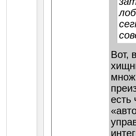
зат
лоб
сег
сов
Вот, 
хищни
множ
преи
есть 
«авт
упра
инте