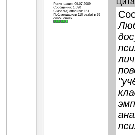
Цита
Регистрация: 09.07.2009
Сообщений: 1,090
Сказал(а) спасибо: 151
Со
Поблагодарили 110 раз(а) в 88
сообщениях
Люб
дос
пси
лич
пов
"уч
кла
эмп
ана
пси