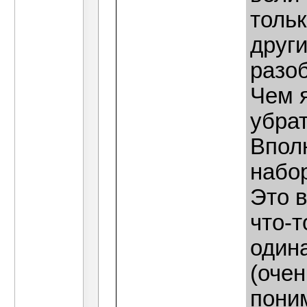
тольк
друг
разо
Чем я
убра
Впол
набо
Это в
что-т
один
(очен
пони