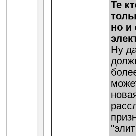
Те к
толь
но и
элек
Ну да
долж
более
может
нова
расс
призн
"элит