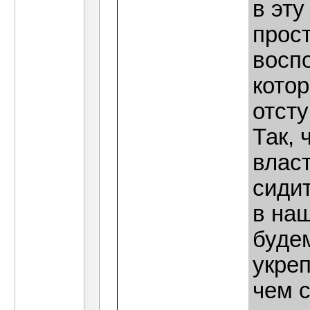
в эту
прост
восп
кото
отсту
Так, 
власт
сидит
в на
буде
укреп
чем 