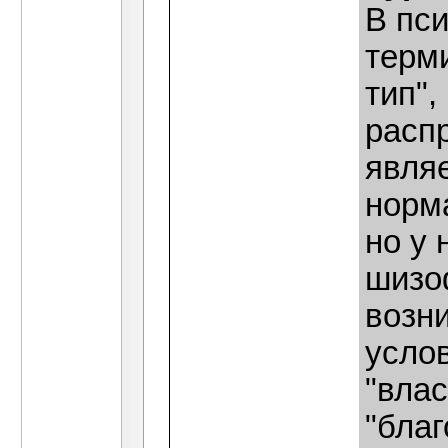
В пси
терм
тип",
расп
явля
норма
но у 
шизо
возн
услов
"влас
"благ