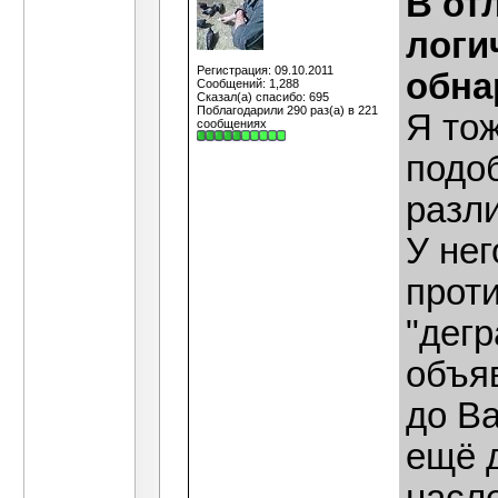
В от
логи
Регистрация: 09.10.2011
обна
Сообщений: 1,288
Сказал(а) спасибо: 695
Поблагодарили 290 раз(а) в 221
Я то
сообщениях
подоб
разл
У нег
проти
"дегр
объя
до В
ещё д