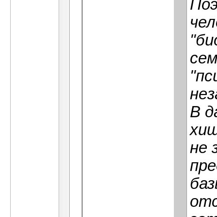
Поэ
чел
"би
сем
"пс
нез
В д
хищ
не 
пре
баз
от