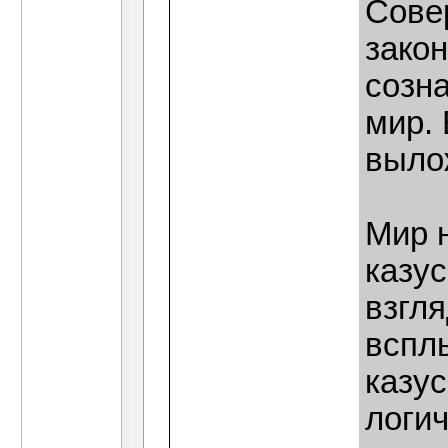
Сове
закон
созна
мир.
выло
Мир 
казус
взгля
вспл
казус
логи