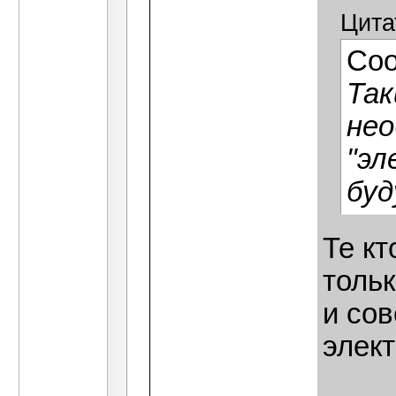
Цита
Со
Так
нео
"эл
буд
Те кт
тольк
и сов
элек