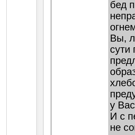
бед 
непр
огне
Вы, 
сути 
пред
обра
хлеб
преду
у Вас
И с 
не со