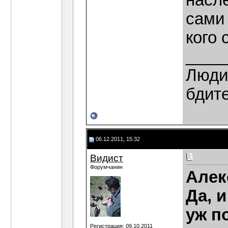
насле
сами 
кого 
____
Люди,
бдит
06.12.2011, 15:32
Видист
Форумчанин
Алек
Да, и
уж п
Регистрация: 09.10.2011