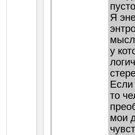
пусто
Я эне
энтр
мысл
у ко
логи
стер
Если 
то ч
прео
мои д
чувс