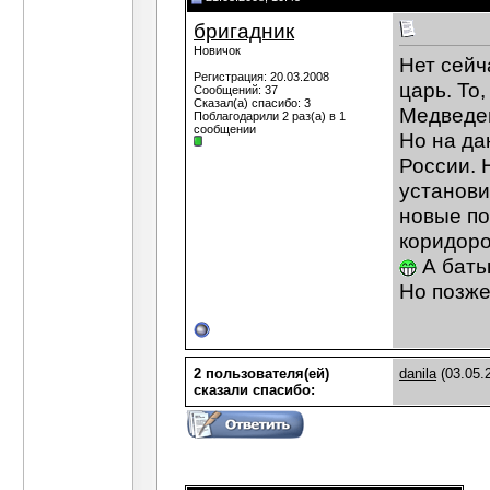
бригадник
Новичок
Нет сейч
Регистрация: 20.03.2008
царь. То
Сообщений: 37
Сказал(а) спасибо: 3
Медведев
Поблагодарили 2 раз(а) в 1
сообщении
Но на да
России. 
установи
новые по
коридоро
А батьк
Но позже..
2 пользователя(ей)
danila
(03.05.
сказали cпасибо: