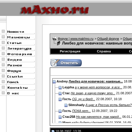
Форум | www.makhno.ru
>
Общий форум
>
Обще
Ликбез для новичков: наивные вопр
Регистрация
Справка
С
Andrey
Ликбез для новичков: наивные...
18.08
Leypha
а у меня нет вопросов, я все...
20.08
Стас
Не знаю, в какую тему это...
21.08.200
Гость
Ой, ну и бред...
22.08.2007,
16:18
Slimshady
А щас в России есть батько?
Гость
ПОКА нет...
12.09.2007,
19:22
Стас258
Но как начнется, так народ...
06.01.
Маня
надо будет-сделаем!
06.01.2008,
16:49
кузьмичъ
батько сидит в каждом из нас...
2
18.08.2007, 13:28