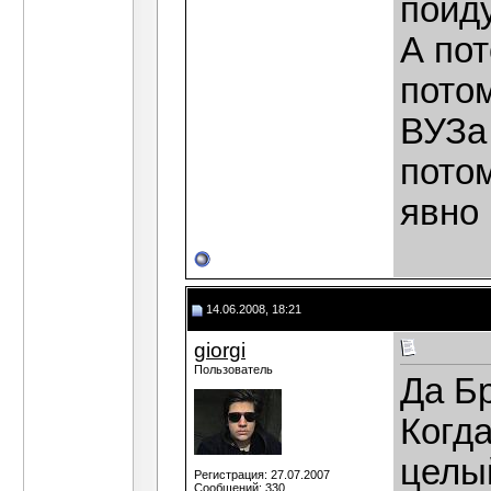
пойду
А пот
пото
ВУЗа 
потом
явно 
14.06.2008, 18:21
giorgi
Пользователь
Да Б
Когда
целы
Регистрация: 27.07.2007
Сообщений: 330