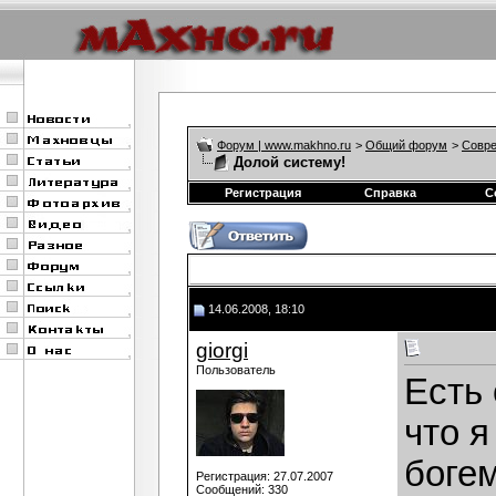
Форум | www.makhno.ru
>
Общий форум
>
Совре
Долой систему!
Регистрация
Справка
С
14.06.2008, 18:10
giorgi
Пользователь
Есть 
что я
богем
Регистрация: 27.07.2007
Сообщений: 330