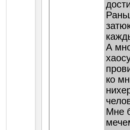
дости
Рань
затюк
кажд
А мно
хаосу
прови
ко мн
нихе
чело
Мне 
мечем