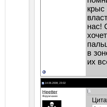
помни
крыс 
власт
нас! 
хочет
паль
в зон
их вс
14.06.2008, 23:02
Heetter
Форумчанин
Цита