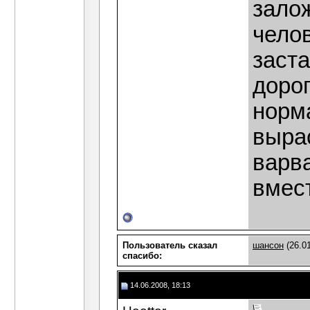
зало
чело
заст
дорог
норм
выра
варв
вмест
Пользователь сказал
шансон
(26.01
cпасибо:
14.06.2008, 18:13