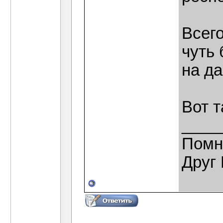
Всего
чуть
на д
Вот т
____
Помн
Друг 