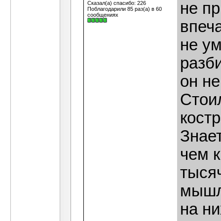
не п
Сказал(а) спасибо: 226
Поблагодарили 85 раз(а) в 60
сообщениях
впеча
не у
разб
он не
Стоил
костр
Знае
чем к
тыся
мышл
на ни