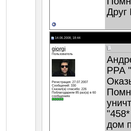
Помн
Друг 
14.06.2008, 18:44
giorgi
Пользователь
Андре
РРА "
Оказ
Регистрация: 27.07.2007
Сообщений: 330
Помн
Сказал(а) спасибо: 226
Поблагодарили 85 раз(а) в 60
сообщениях
уничт
"458*
дом п