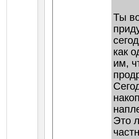
Ты во
приду
сегод
как о
им, ч
прод
Сего
нако
напл
Это л
част