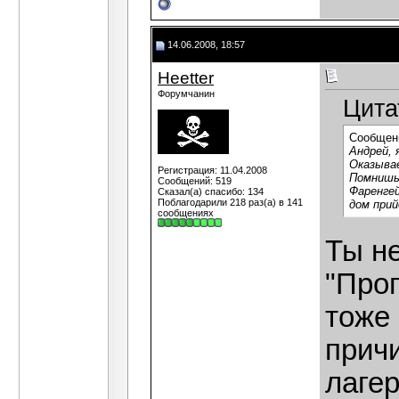
14.06.2008, 18:57
Heetter
Форумчанин
Цита
Сообщен
Андрей, 
Оказыва
Регистрация: 11.04.2008
Помнишь 
Сообщений: 519
Фаренге
Сказал(а) спасибо: 134
Поблагодарили 218 раз(а) в 141
дом при
сообщениях
Ты не
"Прог
тоже
причи
лагер