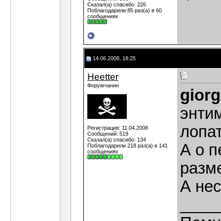
Сказал(а) спасибо: 226
Поблагодарили 85 раз(а) в 60
сообщениях
14.06.2008, 18:25
Heetter
Форумчанин
giorg
энтим
лопат
Регистрация: 11.04.2008
Сообщений: 519
Сказал(а) спасибо: 134
А о 
Поблагодарили 218 раз(а) в 141
сообщениях
разм
А нес
____