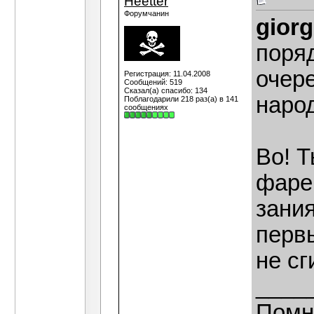
Heetter
Форумчанин
giorg
поря
очере
Регистрация: 11.04.2008
Сообщений: 519
Сказал(а) спасибо: 134
народ
Поблагодарили 218 раз(а) в 141
сообщениях
Во! Т
фаре
зания
перв
не сг
____
Помн