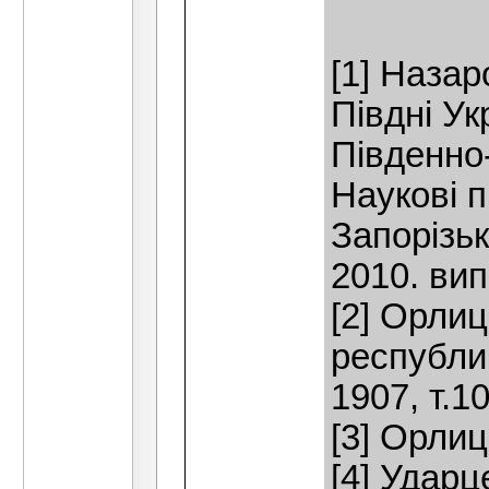
[1] Назар
Півдні Ук
Південно-
Наукові п
Запорізьк
2010. вип
[2] Орли
республик
1907, т.10
[3] Орлиц
[4] Ударц