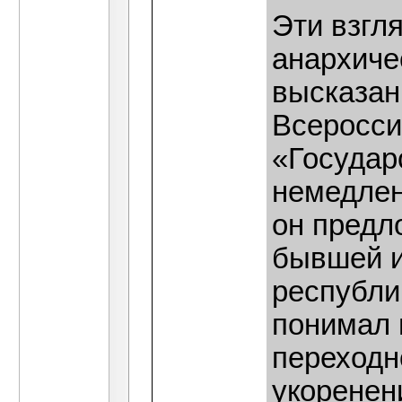
Эти взгл
анархиче
высказанн
Всеросси
«Государ
немедлен
он предл
бывшей 
республик
понимал 
переходн
укоренен