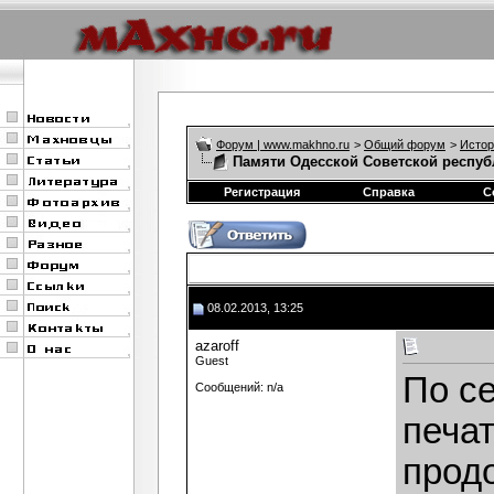
Форум | www.makhno.ru
>
Общий форум
>
Истор
Памяти Одесской Советской респуб
Регистрация
Справка
С
08.02.2013, 13:25
azaroff
Guest
По се
Сообщений: n/a
печа
прод