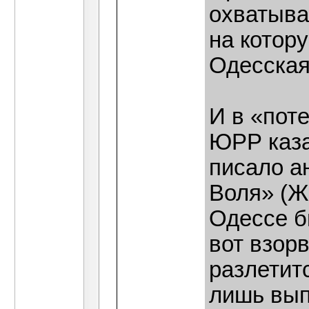
охватыва
на котор
Одесская
И в «пот
ЮРР каза
писало а
Воля» (Ж
Одессе б
вот взор
разлетит
лишь вып