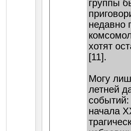
группы б
приговори
недавно 
комсомол
хотят ос
[11].
Могу лиш
летней д
событий:
начала Х
трагичес