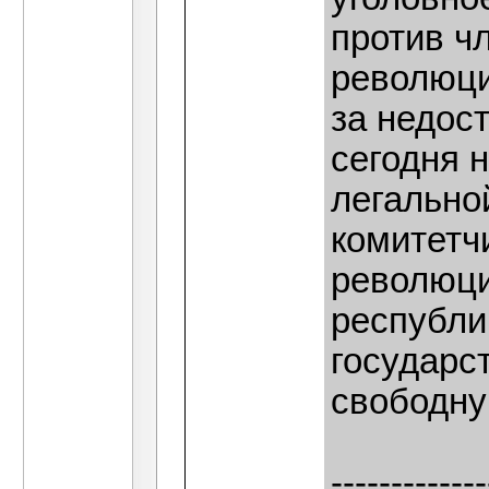
против ч
революци
за недост
сегодня 
легально
комитетч
революци
республи
государс
свободн
-------------