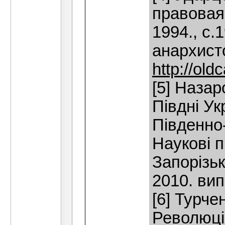
правовая
1994., с.
анархистс
http://ol
[5] Назар
Півдні Ук
Південно-
Наукові п
Запорізьк
2010. вип.
[6] Турче
Революці