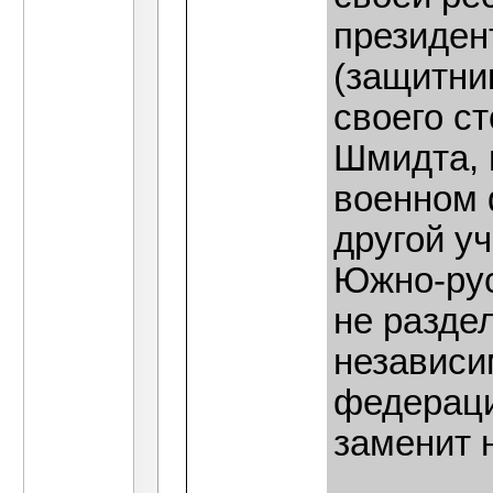
президен
(защитни
своего с
Шмидта, 
военном 
другой у
Южно-рус
не разде
независи
федераци
заменит н