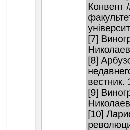
Конвент /
факульте
університ
[7] Вино
Николаев.
[8] Арбуз
недавнег
вестник. 1
[9] Вино
Николаев.
[10] Лар
революци