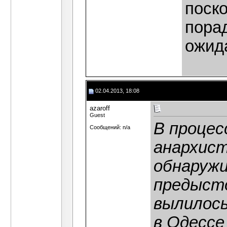
поск
порад
ожид
02.04.2013, 18:08
azaroff
Guest
В процес
Сообщений: n/a
анархист
обнаруж
предысто
вылилось
в Одессе