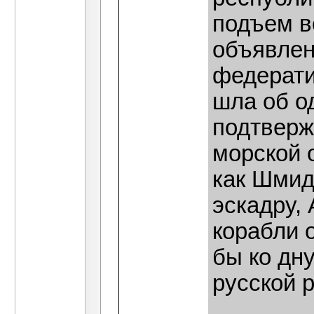
подъем в
объявлен
федератив
шла об о
подтверж
морской 
как Шмид
эскадру,
корабли 
бы ко дн
русской р