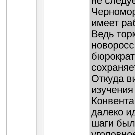
не следуе
Черномор
имеет ра
Ведь тор
новоросс
бюрократ
сохраняе
Откуда в
изучения
Конвента
далеко и
шаги был
уголовное