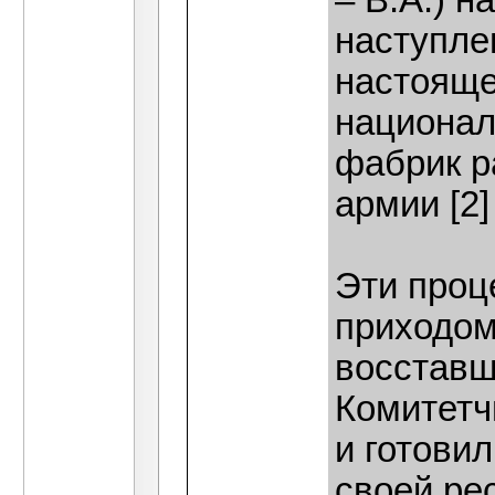
– В.А.) н
наступле
настояще
национал
фабрик р
армии [2] 
Эти проц
приходом
восставш
Комитетч
и готови
своей ре