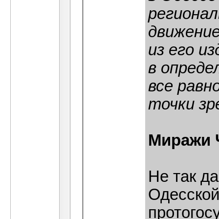
региона
движение
из его и
в опреде
все равн
точки зр
Миражи 
Не так д
Одесской
протогос