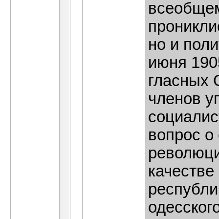
всеобщем
проникли
но и поли
июня 190
гласных 
членов у
социалис
вопрос о
революци
качестве
республи
одесског