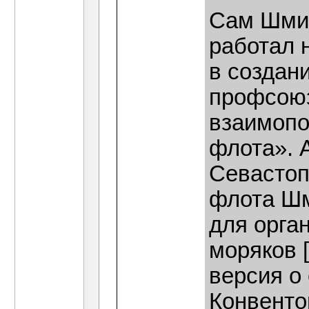
Сам Шмид
работал 
в создан
профсоюз
взаимопо
флота». 
Севастоп
флота Шм
для орга
моряков 
версия о 
Конвенто