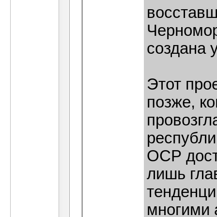
восставш
Черномор
создана у
Этот про
позже, ко
провозгл
республи
ОСР дост
лишь гла
тенденци
многими 