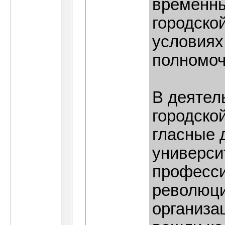
временны
городско
условиях
полномоч
В деятел
городско
гласные 
универси
професси
революци
организац