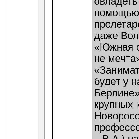
овладеть
помощью 
пролетар
даже Вол
«Южная о
не мечта»
«Занимат
будет у н
Берлине»
крупных 
Новоросс
профессо