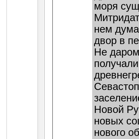
моря сущ
Митридат
нем дума
двор в п
Не даром
получали
древнегр
Севастоп
заселени
Новой Ру
новых со
нового о