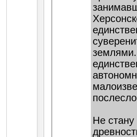
занимавш
Херсонско
единстве
суверени
землями. 
единстве
автономн
малоизве
послесло
Не стану
древность