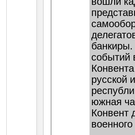
вошли ка
представ
самообор
делегато
банкиры.
событий 
Конвента
русской 
республи
южная ча
Конвент 
военного 