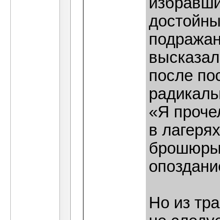
избравши
достойны
подражан
высказал
после по
радикаль
«Я проче
в лагерях
брошюры 
опоздание
Но из тр