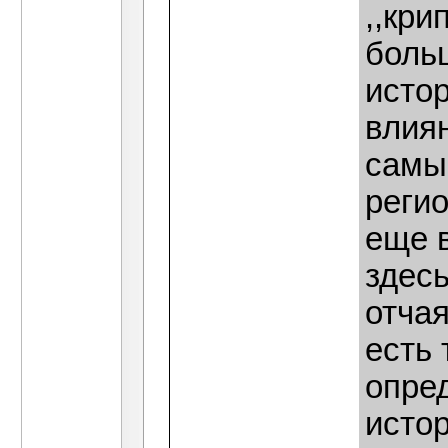
,,кри
больш
истор
влиян
самый
регио
еще в
здес
отчая
есть
опре
истор