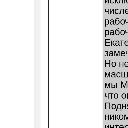
искл
числе
рабоч
рабоч
Екате
замеч
Но не
масш
мы М
что о
Подня
нико
интер