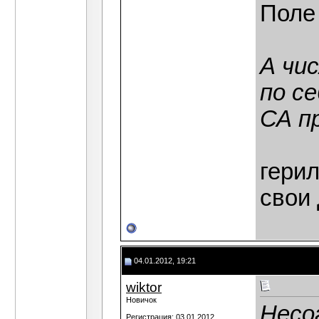
Поле 
А чи
по се
СА п
герил
свои
04.01.2012, 19:21
wiktor
Новичок
Несо
Регистрация: 03.01.2012