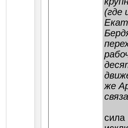
круп
(где 
Екат
Берд
пере
рабо
деся
движ
же Ар
связ
сила