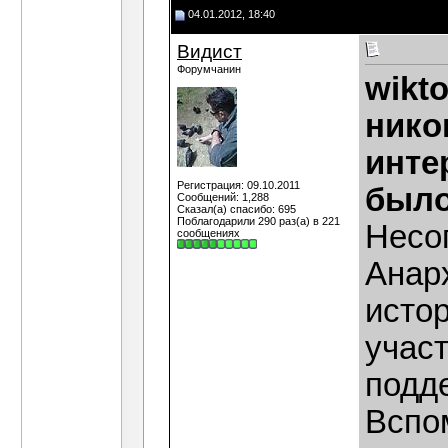
04.01.2012, 18:40
Видист
Форумчанин
wikto
нико
инте
Регистрация: 09.10.2011
было
Сообщений: 1,288
Сказал(а) спасибо: 695
Поблагодарили 290 раз(а) в 221
Несо
сообщениях
Анар
истор
участ
подд
Вспо