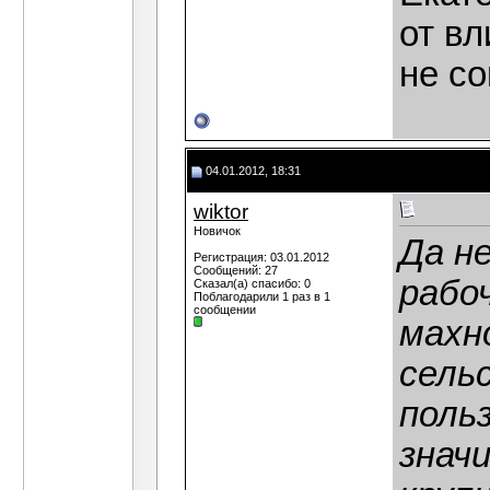
от вл
не со
04.01.2012, 18:31
wiktor
Новичок
Да н
Регистрация: 03.01.2012
Сообщений: 27
рабо
Сказал(а) спасибо: 0
Поблагодарили 1 раз в 1
сообщении
махн
сель
поль
знач