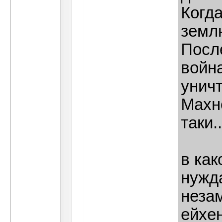
Когда
земл
После
война
унич
Махно
таки..
в как
нужд
неза
ейхе