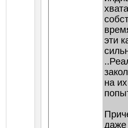
хват
собст
время
эти 
сильн
..Реа
закол
на их
попы
Приче
даже 