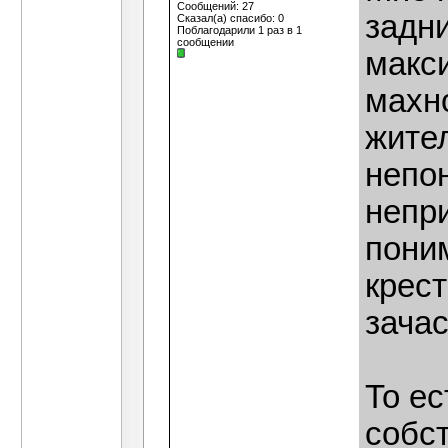
Сообщений: 27
задн
Сказал(а) спасибо: 0
Поблагодарили 1 раз в 1
сообщении
макси
махн
жител
непон
непри
пони
крест
зача
То е
собс