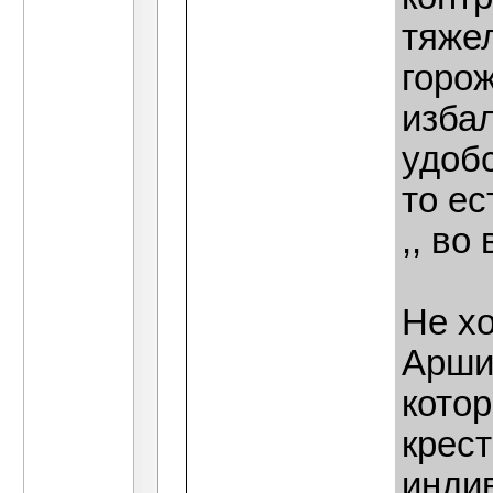
тяже
горож
изба
удоб
то ес
,, во
Не хо
Аршин
кото
крест
инди