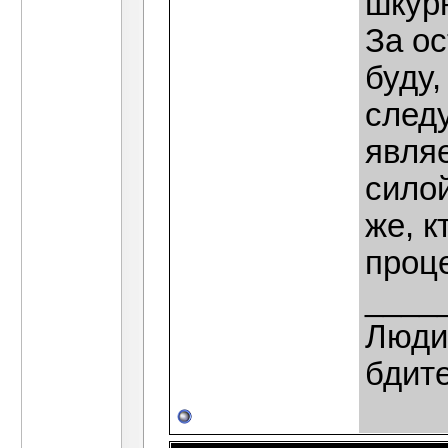
шкур
За ос
буду,
следу
явля
силой
же, к
проц
____
Люди,
бдит