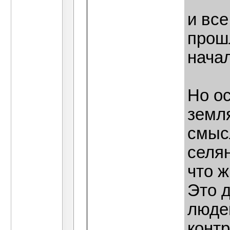
и все
прошл
начал
Но ос
земля
смыс
селян
что ж
Это д
люде
контр