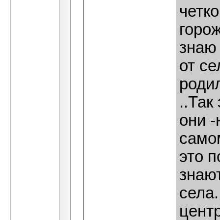
четко
горож
знаю
от се
родил
..Так
они -
само
это п
знают
села.
центр