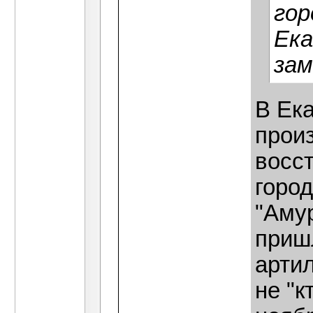
гор
Ека
зам
В Ек
прои
восс
город
"Аму
приш
арти
не "к