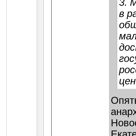
3. 
в р
общ
мал
дос
гос
рос
цен
Опять
анарх
Ново
Екат