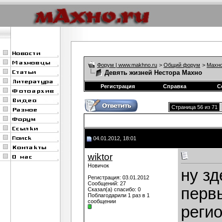
Форум | www.makhno.ru
>
Общий форум
>
Махно
Девять жизней Нестора Махно
Регистрация
Справка
С
Страница 56 из 71
04.01.2012, 18:01
wiktor
Новичок
ну зд
Регистрация: 03.01.2012
Сообщений: 27
перв
Сказал(а) спасибо: 0
Поблагодарили 1 раз в 1
сообщении
регио