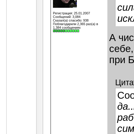
сил
Регистрация: 25.01.2007
иск
Сообщений: 3,084
Сказал(а) спасибо: 938
Поблагодарили 2,365 раз(а) в
1,384 сообщениях
А чис
себе,
при 
Цита
Со
да.
раб
сим