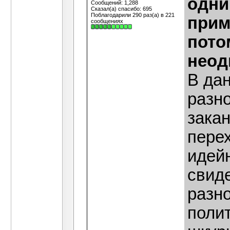
одни
Сообщений: 1,288
Сказал(а) спасибо: 695
Поблагодарили 290 раз(а) в 221
прим
сообщениях
пото
неод
В дан
разн
зака
пере
идейн
свиде
разн
полит