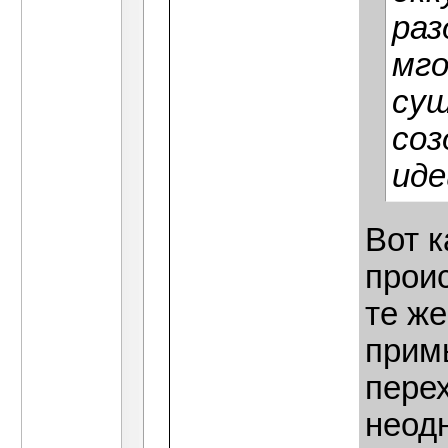
раз
мго
сущ
со
иде
Вот 
проис
те ж
прим
перех
неод