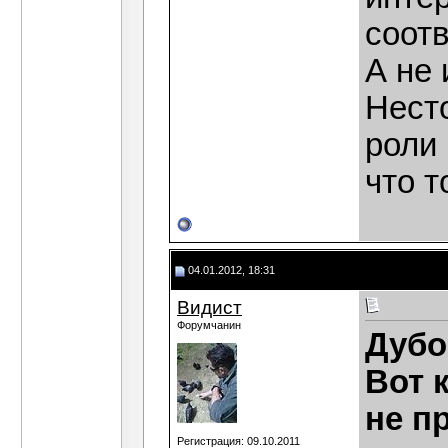
соотв
А не 
Нест
роли 
что т
04.01.2012, 18:31
Видист
Форумчанин
Дубо
Вот 
не п
Регистрация: 09.10.2011