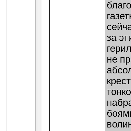
благо
газет
сейча
за эт
герил
не пр
абсол
крест
тонко
набр
боями
волин