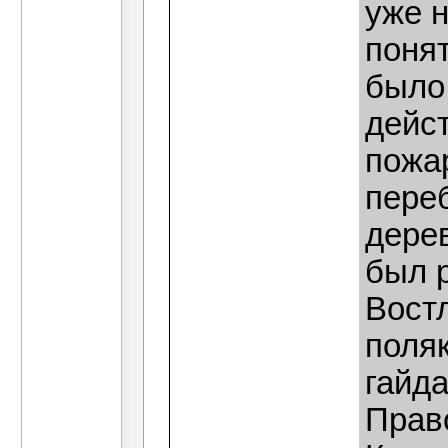
уже 
понят
было 
дейст
пожар
пере
дерев
был 
Вост
поляк
гайда
Прав