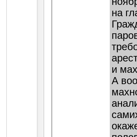
ноябр
на г
Граж
паров
треб
арес
и ма
А во
махн
анал
самих
окаже