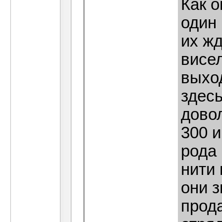
Как о
один 
их жд
висел
выход
здесь
довол
300 и
рода 
нити 
они з
прода