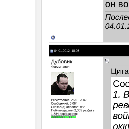
он во
Послед
04.01.
04.01.2012, 18:05
Дубовик
Форумчанин
Цита
Со
1. 
Регистрация: 25.01.2007
рев
Сообщений: 3,084
Сказал(а) спасибо: 938
Поблагодарили 2,365 раз(а) в
вой
1,384 сообщениях
окк