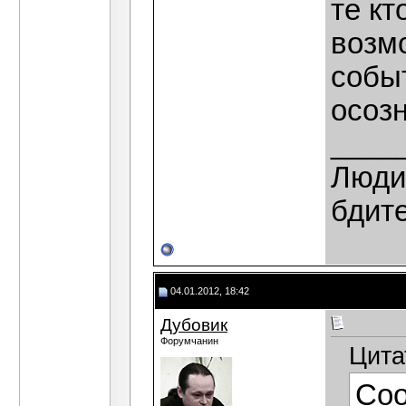
те кт
возм
собы
осоз
____
Люди,
бдит
04.01.2012, 18:42
Дубовик
Форумчанин
Цита
Со