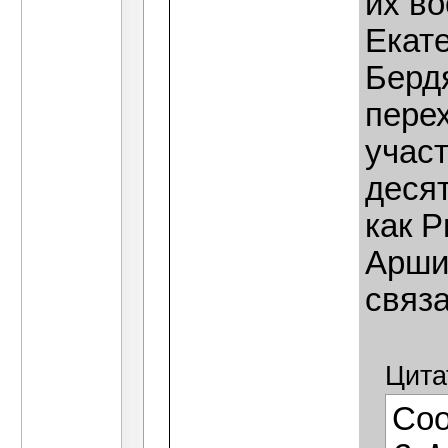
их во
Екат
Берд
пере
учас
деся
как Р
Аршин
связ
Цита
Со