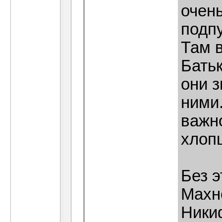
очен
подпу
Там 
Батьк
они з
ними.
важно
хлопц
Без э
Махн
Ники