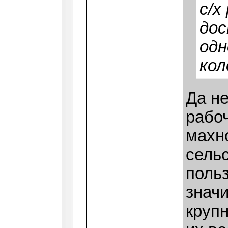
с/х
дос
одн
кол
Да не
рабо
махн
сель
поль
значи
крупн