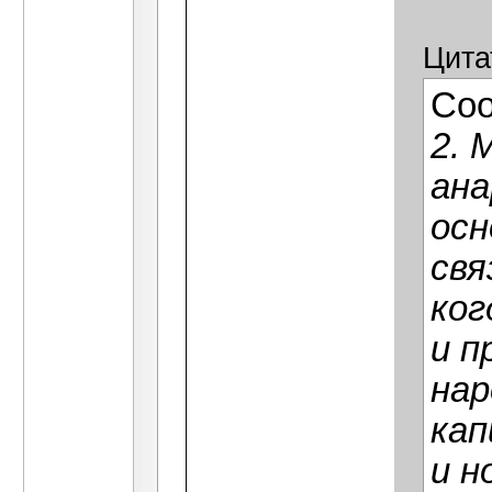
Цита
Со
2. 
ана
осн
свя
ког
и п
на
ка
и н