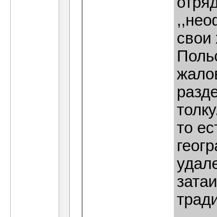
отряд
,,нео
свои 
Поль
жало
разде
толку
то ес
геог
удал
затаи
тради