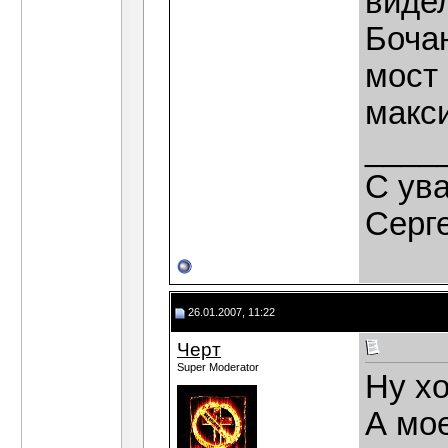
видел
Бочан
мост 
макс
____
C ув
Серг
26.01.2007, 11:22
Черт
Super Moderator
Ну хо
А мое