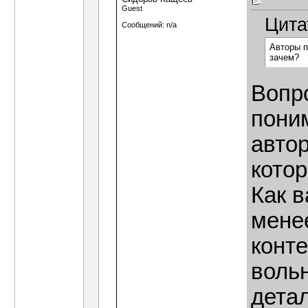
Guest
Цита
Сообщений: n/a
Авторы п
зачем?
Вопро
поним
автор
котор
Как 
мене
конт
воль
детал