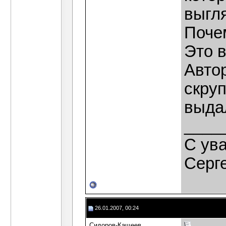
выгл
Поче
Это в
Автор
скру
выда
____
C ув
Серг
26.01.2007, 00:24
Сидоров-Кащеев