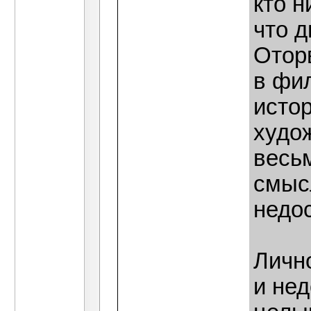
кто н
что 
Отор
в фи
истор
худо
весь
смысл
недос
Личн
и не