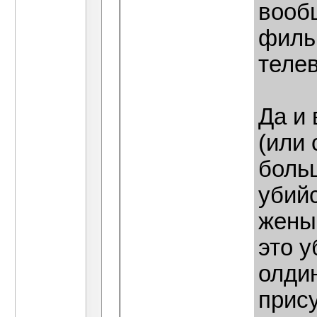
вооб
филь
теле
Да и
(или 
больш
убийс
жены 
это у
олди
прису