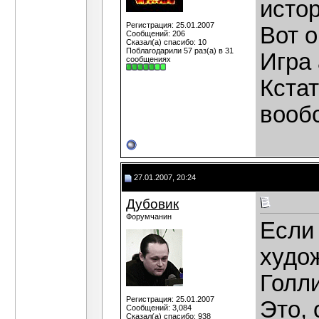
истор
Регистрация: 25.01.2007
Вот о
Сообщений: 206
Сказал(а) спасибо: 10
Поблагодарили 57 раз(а) в 31
Игра 
сообщениях
Кстат
вооб
27.01.2007, 20:24
Дубовик
Форумчанин
Если
худож
Голли
Регистрация: 25.01.2007
Это, 
Сообщений: 3,084
Сказал(а) спасибо: 938