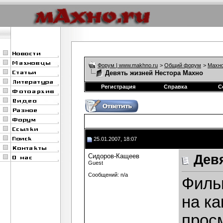
Форум | www.makhno.ru
>
Общий форум
>
Махно
Девять жизней Нестора Махно
Регистрация
Справка
С
25.01.2007, 18:07
Сидоров-Кащеев
Дев
Guest
Сообщений: n/a
Фильм
на ка
прос