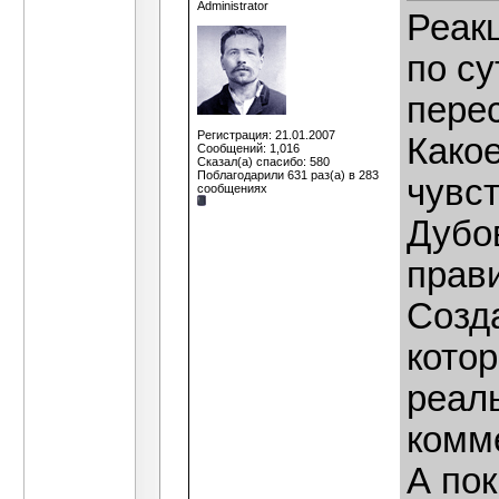
Administrator
Реак
по су
пере
Регистрация: 21.01.2007
Како
Сообщений: 1,016
Сказал(а) спасибо: 580
Поблагодарили 631 раз(а) в 283
чувст
сообщениях
Дубов
прав
Созда
котор
реаль
комм
А пок