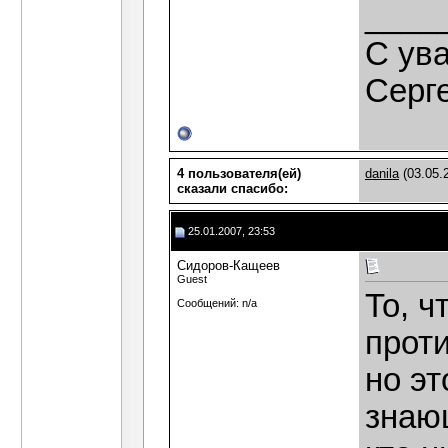
____
C ув
Серг
4 пользователя(ей)
danila
(03.05.
сказали cпасибо:
25.01.2007, 23:53
Сидоров-Кащеев
Guest
То, 
Сообщений: n/a
проти
но эт
знающ