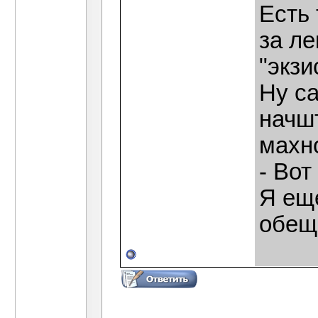
Есть
за ле
"экзи
Ну с
начш
махн
- Вот
Я ещ
обещ