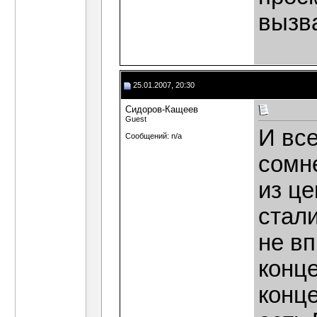
вызв
25.01.2007, 20:30
Сидоров-Кащеев
Guest
И вс
Сообщений: n/a
сомне
из це
стали
не вп
конце
конце