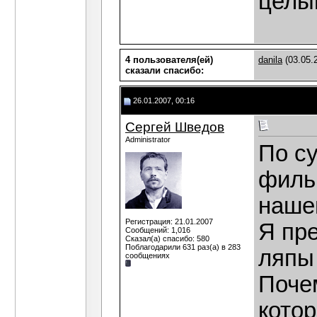
целы
4 пользователя(ей)
danila
(03.05.
сказали cпасибо:
26.01.2007, 00:16
Сергей Шведов
Administrator
По су
фильм
наше
Регистрация: 21.01.2007
Я пр
Сообщений: 1,016
Сказал(а) спасибо: 580
Поблагодарили 631 раз(а) в 283
ляпы
сообщениях
Поче
кото