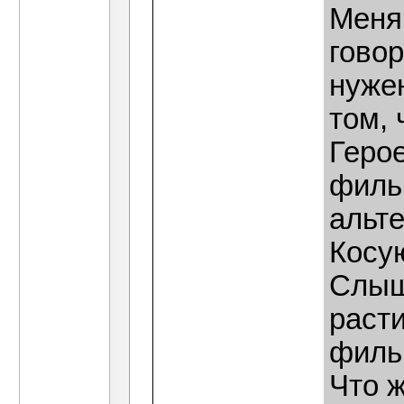
Меня
говор
нужен
том, 
Герое
филь
альте
Косую
Слыша
раст
фильм
Что ж