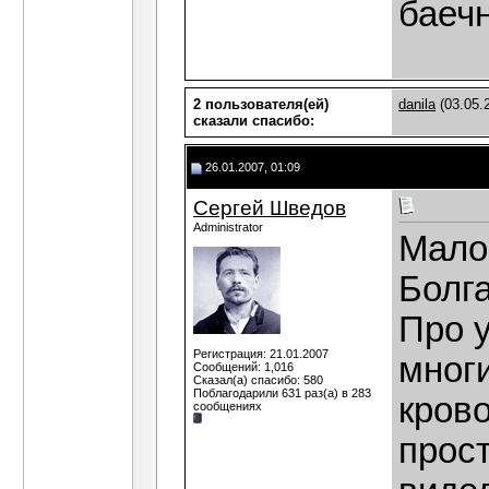
баечн
2 пользователя(ей)
danila
(03.05.
сказали cпасибо:
26.01.2007, 01:09
Сергей Шведов
Administrator
Мало
Болга
Про 
Регистрация: 21.01.2007
многи
Сообщений: 1,016
Сказал(а) спасибо: 580
Поблагодарили 631 раз(а) в 283
кров
сообщениях
прост