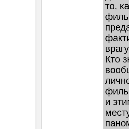
то, к
филь
преда
факт
врагу)
Кто 
вооб
лично
филь
и эти
мест
пано