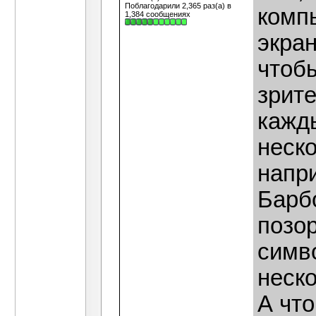
Поблагодарили 2,365 раз(а) в
компь
1,384 сообщениях
экран
чтоб
зрит
кажд
неско
напр
Барб
позор
симв
неск
А чт