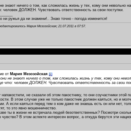
 не знают ничего о том, как сложилась жизнь у тех, кому они невольно н
о: человек ДОЛЖЕН. Чувствовать ответственность за свои поступки.
_______
о ни ружья да ни знамени!.. Знаю точно - погода изменится!
редактировалось Мария Мезозойская; 21.07.2011 в
07:57
.
ие от
Мария Мезозойская
 они не знают ничего о том, как сложилась жизнь у тех, кому они нево
ще что: человек ДОЛЖЕН. Чувствовать ответственность за свои по
у напакостили, не сказали об этом пакостнику, то они соучастники этой 
ости. В этом случае уже не только пакостник должен каяться, но и молч
и. А если каяться перед тем о ком даже не знаешь есть он или нет, тол
тят, то это явно мошенничество.
зве ты в жизни не встречала людей безответственных? Посмотри скольк
о чувство? В этом аспекте интересен вопрос, а откуда берутся эти наци