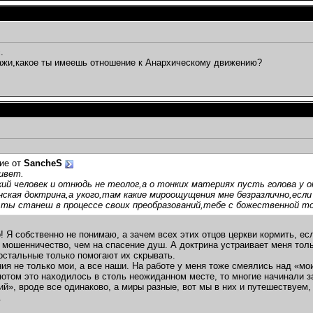
.
ажи,какое ты имеешь отношение к Анархическому движению?
ие от
SancheS
ивет.
ий человек и отнюдь не теолог,а о тонких материях пусть голова у 
ская доктрина,а укого,там какие мироощущения мне безразлично,есл
 ты станеш в процессе своих преобразований,тебе с божественной то
! Я собственно не понимаю, а зачем всех этих отцов церкви кормить, ес
 мошенничество, чем на спасение душ. А доктрина устраивает меня толь
остальные только помогают их скрывать.
ия не только мои, а все наши. На работе у меня тоже смеялись над «мо
 потом это находилось в столь неожиданном месте, то многие начинали 
ий», вроде все одинаково, а миры разные, вот мы в них и путешествуем,
.