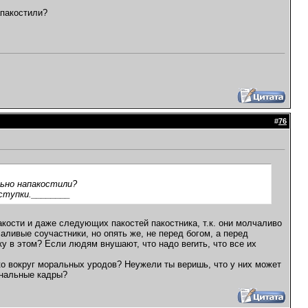
апакостили?
#
76
льно напакостили?
ступки.________
пакости и даже следующих пакостей пакостника, т.к. они молчаливо
аливые соучастники, но опять же, не перед богом, а перед
ку в этом? Если людям внушают, что надо веrить, что все их
о вокруг моральных уродов? Неужели ты веришь, что у них может
ональные кадры?