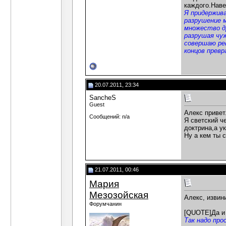
каждого.Наве
Я придержива
разрушение 
множество др
разрушая чуж
совершаю рев
концов превр
20.07.2011, 23:34
SancheS
Guest
Алекс привет
Сообщений: n/a
Я светский ч
доктрина,а у
Ну а кем ты 
21.07.2011, 00:46
Мария
Мезозойская
Алекс, извин
Форумчанин
[QUOTE]Да и 
Так надо про