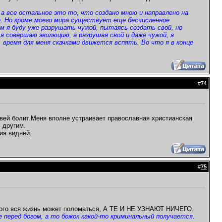
а все остальное это то, что создано мною и направлено на
 Но кроме моего мира существует еще бесчисленное
там я буду уже разрушать чужой, пытаясь создать свой, но
я совершаю эволюцию, а разрушая свой и даже чужой, я
 время для меня скачками движется вспять. Во что я в конце
#
74
рквей болит.Меня вполне устраивает православная христианская
 другим.
ия видней.
#
75
 этого вся жизнь может поломаться, А ТЕ И НЕ УЗНАЮТ НИЧЕГО.
е перед богом, а то божок какой-то криминальный получается.