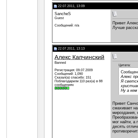
22.07.2011, 13:09
SancheS
Guest
Привет Алекс
Сообщений: n/a
Лучше расск
22.07.2011, 13:13
Алекс Капчинский
Banned
Цитата:
Регистрация: 09.07.2009
Сообщен
Сообщений: 1,090
Алекс пр
Сказал(а) спасибо: 151
Я светск
Поблагодарили 110 раз(а) в 88
сообщениях
христиан
Ну а кем
Привет Санчо
смахивает на
мироздания, 
Преобразован
мог найти, а
десять отлич
противоречит