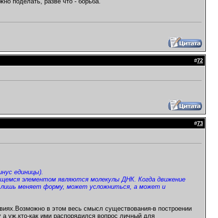
жно поделать, разве что - борьба.
#
72
#
73
нус единицы).
ущемся элементом являются молекулы ДНК. Когда движение
 а лишь меняет форму, может усложниться, а может и
ствиях.Возможно в этом весь смысл существования-в построении
 а уж,кто-как ими распорядился вопрос личный для