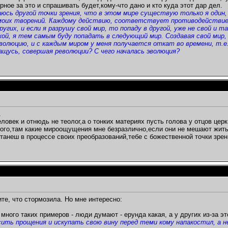
рное за это и спрашивать будет,кому-что дано и кто куда этот дар дел.
юсь другой точки зрения, что в этом мире существую только я один, 
моих творений. Каждому действию, соответствует противодействие.
угих, и если я разрушу свой мир, то попаду в другой, уже не свой и 
ой, я тем самым буду попадать в следующий мир. Создавая свой мир, 
олюцию, и с каждым миром у меня получается откат во времени, т.е.
ащусь, совершая революции? С чего началась эволюция?
.
еловек и отнюдь не теолог,а о тонких материях пусть голова у отцов це
кого,там какие мироощущения мне безразлично,если они не мешают жить
станеш в процессе своих преобразований,тебе с божественной точки зрен
ите, что стормозила. Но мне интересно:
много таких примеров - люди думают - ерунда какая, а у других из-за
сить прощения и искупать свою вину перед теми кому напакостил, а н