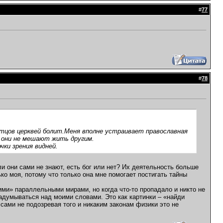
#
77
#
78
отцов церквей болит.Меня вполне устраивает православная
и они не мешают жить другим.
чки зрения видней.
ли они сами не знают, есть бог или нет? Их деятельность больше
ко моя, потому что только она мне помогает постигать тайны
ими» параллельными мирами, но когда что-то пропадало и никто не
задумываться над моими словами. Это как картинки – «найди
 сами не подозревая того и никаким законам физики это не