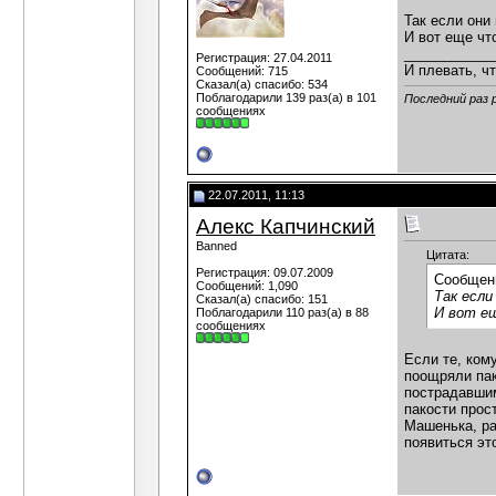
Так если они
И вот еще чт
___________
Регистрация: 27.04.2011
И плевать, чт
Сообщений: 715
Сказал(а) спасибо: 534
Поблагодарили 139 раз(а) в 101
Последний раз 
сообщениях
22.07.2011, 11:13
Алекс Капчинский
Banned
Цитата:
Регистрация: 09.07.2009
Сообщен
Сообщений: 1,090
Так если
Сказал(а) спасибо: 151
И вот е
Поблагодарили 110 раз(а) в 88
сообщениях
Если те, ком
поощряли пак
пострадавшим
пакости прос
Машенька, ра
появиться эт