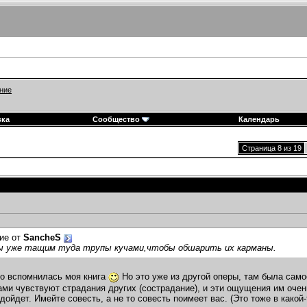
ние
вка
Сообщество
Календарь
Страница 8 из 19
ие от
SancheS
ы уже тащим туда трупы кучами,чтобы обшарить их карманы.
о вспомнилась моя книга
Но это уже из другой оперы, там была само
ми чувствуют страдания других (сострадание), и эти ощущения им очень
дойдет. Имейте совесть, а не то совесть поимеет вас. (Это тоже в какой-