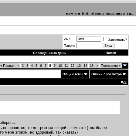
Имя
Запомнить?
Пароль
Сообщения за день
Поиск
«
Первая
<
2
3
4
5
6
7
8
9
10
11
12
13
14
18
>
Последняя
»
Опции темы
Опции просмотра
#
71
оборона.
 не нравятся, то до грязных вещей в комнате (тем более
то мере эгоизм, но здоровый, так сказать)