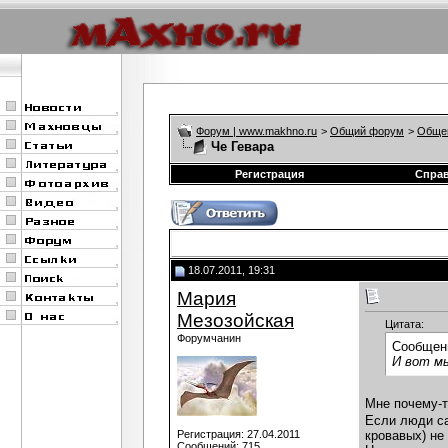
Форум | www.makhno.ru
>
Общий форум
>
Обще
Че Гевара
Регистрация
Спра
18.07.2011, 19:31
Мария
Мезозойская
Цитата:
Форумчанин
Сообщен
И вот м
Мне почему-т
Если люди са
кровавых) не 
Регистрация: 27.04.2011
Сообщений: 715