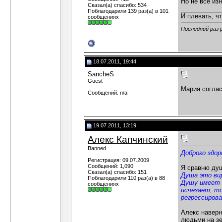
Но не все из
Сказал(а) спасибо: 534
___________
Поблагодарили 139 раз(а) в 101
И плевать, чт
сообщениях
Последний раз 
18.07.2011, 19:44
SancheS
Guest
Мария соглас
Сообщений: n/a
19.07.2011, 13:19
Алекс Капчинский
Banned
Доброго здор
Регистрация: 09.07.2009
Сообщений: 1,090
Я сравню душ
Сказал(а) спасибо: 151
Душа это ви
Поблагодарили 110 раз(а) в 88
Душу имеет 
сообщениях
исчезает, то
регрессиров
Алекс наверн
людьми на зе