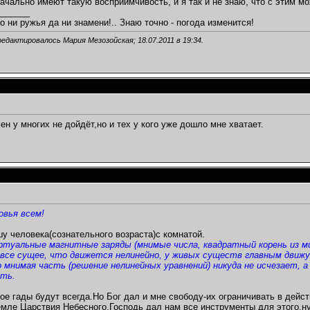
начально имеют такую восприимчивость, и я так и не знаю, что с этим мо
_______
о ни ружья да ни знамени!.. Знаю точно - погода изменится!
редактировалось Мария Мезозойская; 18.07.2011 в
19:34
.
ен у многих не дойдёт,но и тех у кого уже дошло мне хватает.
овья всем!
у человека(сознательного возраста)с комнатой.
ртуальные магнитные заряды (мнимые числа, квадратный корень из ми
все сущее, что движется нелинейно, у живых существ главным движ
 мнимая часть (решение нелинейных уравнений) никуда не исчезает,
ать.
ое гады будут всегда.Но Бог дал и мне свободу-их ограничивать в дей
мле Царствия Небесного,Господь дал нам все инструменты для этого,ну