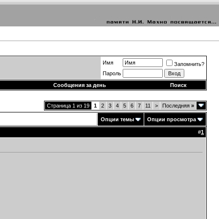
Имя
Запомнить?
Пароль
Сообщения за день
Поиск
Страница 1 из 19
1
2
3
4
5
6
7
11
>
Последняя
»
Опции темы
Опции просмотра
#
1