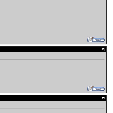
#
3
#
4