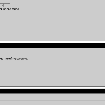
_______
ти!
аг всего мира
чь! имей уважение.