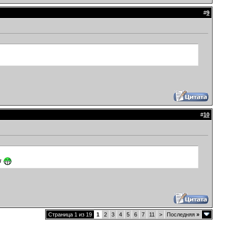
#
9
#
10
ы
Страница 1 из 19
1
2
3
4
5
6
7
11
>
Последняя
»