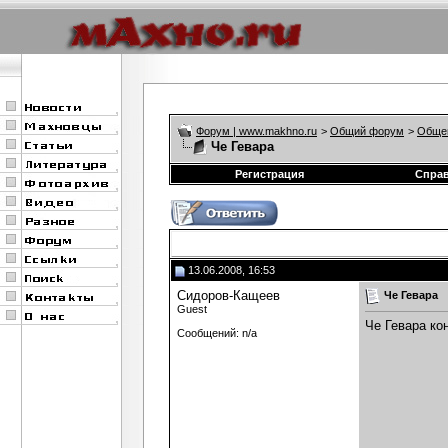
Форум | www.makhno.ru
>
Общий форум
>
Обще
Че Гевара
Регистрация
Спра
13.06.2008, 16:53
Сидоров-Кащеев
Че Гевара
Guest
Че Гевара ко
Сообщений: n/a