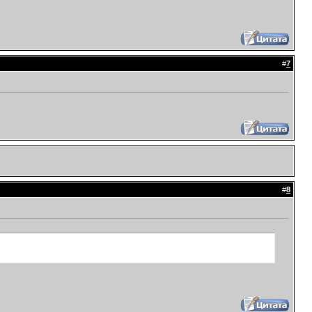
#
7
#
8