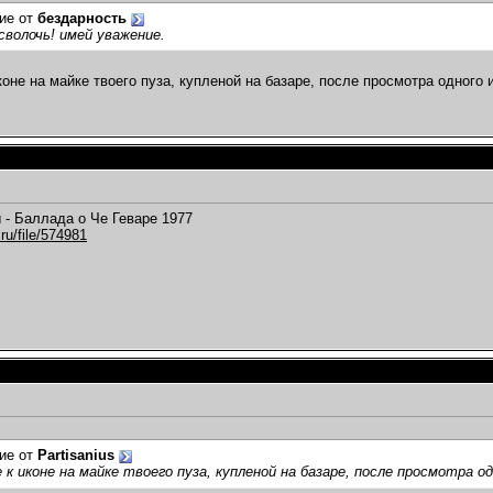
ие от
бездарность
волочь! имей уважение.
коне на майке твоего пуза, купленой на базаре, после просмотра одного 
- Баллада о Че Геваре 1977
.ru/file/574981
ие от
Partisanius
 к иконе на майке твоего пуза, купленой на базаре, после просмотра од