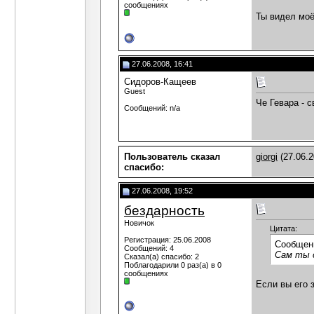
сообщениях
Ты видел моё
27.06.2008, 16:41
Сидоров-Кащеев
Guest
Че Гевара - 
Сообщений: n/a
Пользователь сказал
giorgi
(27.06.2
cпасибо:
27.06.2008, 19:52
бездарность
Новичок
Цитата:
Регистрация: 25.06.2008
Сообщен
Сообщений: 4
Сам ты 
Сказал(а) спасибо: 2
Поблагодарили 0 раз(а) в 0
сообщениях
Если вы его 