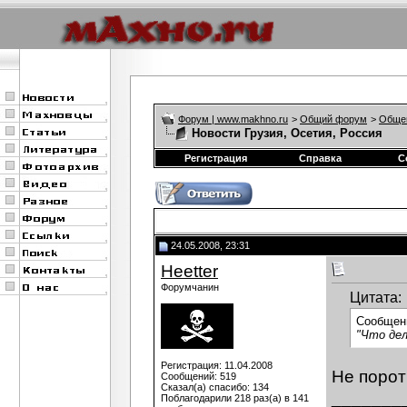
Форум | www.makhno.ru
>
Общий форум
>
Обще
Новости Грузия, Осетия, Россия
Регистрация
Справка
С
24.05.2008, 23:31
Heetter
Форумчанин
Цитата:
Сообщен
"Что дел
Регистрация: 11.04.2008
Не порот
Сообщений: 519
Сказал(а) спасибо: 134
_______
Поблагодарили 218 раз(а) в 141