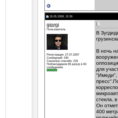
26.05.2008, 15:39
giorgi
Пользователь
В Зугдид
грузинск
В ночь н
Регистрация: 27.07.2007
вооружен
Сообщений: 330
Сказал(а) спасибо: 226
оппозици
Поблагодарили 85 раз(а) в 60
сообщениях
для учас
"Имеди",
пресс".П
корреспо
микроавт
стекла, 
Он отмет
400 метр
полицейс