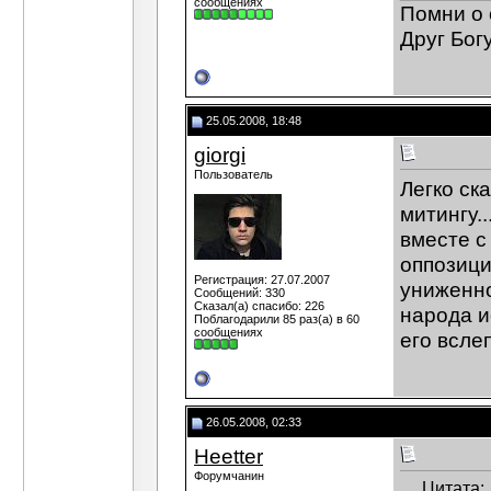
сообщениях
Помни о 
Друг Богу
25.05.2008, 18:48
giorgi
Пользователь
Легко ска
митингу.
вместе с 
оппозици
Регистрация: 27.07.2007
униженно
Сообщений: 330
Сказал(а) спасибо: 226
народа и
Поблагодарили 85 раз(а) в 60
сообщениях
его вслеп
26.05.2008, 02:33
Heetter
Форумчанин
Цитата: