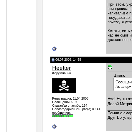
При этом, ук
принципиальн
капитализм п
государство 
почему я утв
Кстати, есть
нас не смог 
должен непре
06.07.2008, 14:58
Heetter
Форумчанин
Цитата:
Сообщен
Но анарх
Регистрация: 11.04.2008
Нэо! Ну ты ж
Сообщений: 519
Долой Матри
Сказал(а) спасибо: 134
___________
Поблагодарили 218 раз(а) в 141
сообщениях
Помни о смер
Друг Богу, вр