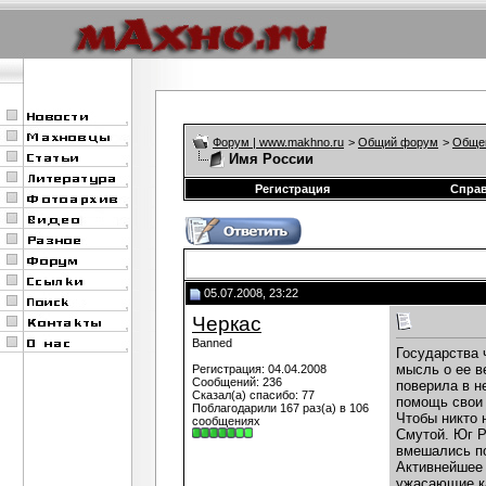
Форум | www.makhno.ru
>
Общий форум
>
Обще
Имя России
Регистрация
Спра
05.07.2008, 23:22
Черкас
Banned
Государства 
мысль о ее в
Регистрация: 04.04.2008
Сообщений: 236
поверила в н
Сказал(а) спасибо: 77
помощь свои
Поблагодарили 167 раз(а) в 106
Чтобы никто 
сообщениях
Смутой. Юг Р
вмешались п
Активнейшее 
ужасающие ка