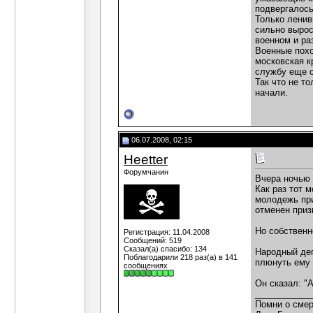
подвергалось
Только ленив
сильно вырос
военном и ра
Военные похо
московская к
службу еще с
Так что не т
начали.
06.07.2008, 02:15
Heetter
Форумчанин
Вчера ночью 
Как раз тот 
молодежь при
отменен приз
Но собственно
Регистрация: 11.04.2008
Сообщений: 519
Сказал(а) спасибо: 134
Народный деп
Поблагодарили 218 раз(а) в 141
плюнуть ему 
сообщениях
Он сказал: "А
___________
Помни о смер