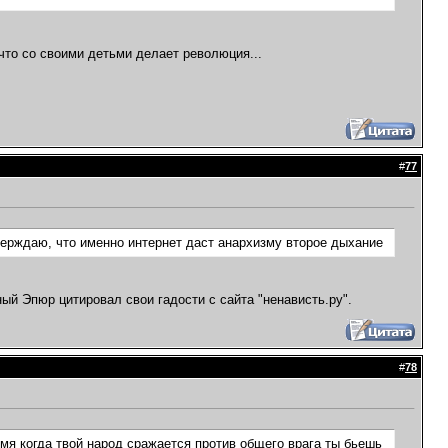
 что со своими детьми делает революция...
#
77
ерждаю, что именно интернет даст анархизму второе дыхание
ый Эпюр цитировал свои гадости с сайта "ненависть.ру".
#
78
емя когда твой народ сражается против общего врага ты бьешь