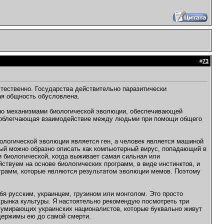
#
73
тественно. Государства действительно паразитически
ая общность обусловлена.
ено механизмами биологической эволюции, обеспечивающей
, облегчающая взаимодействие между людьми при помощи общего
ологической эволюции является ген, а человек является машиной
рый можно образно описать как компьютерный вирус, попадающий в
 биологической, когда выживает самая сильная или
твуем на основе биологических программ, в виде инстинктов, и
ограмм, которые являются результатом эволюции мемов. Поэтому
бя русским, украинцем, грузином или монголом. Это просто
 рынка культуры. Я настоятельно рекомендую посмотреть три
и умирающих украинских националистов, которые буквально живут
одержимы ею до самой смерти.