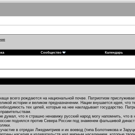
ние
вка
Сообщество
Календарь
чаще всего рождаются на национальной почве. Патриотизм прислуживае
еликой истории и великом предназначении. Нации внушается идея, что т
еобходимость тех цепей, которые на нее накладывает государство. Патр
 правительствам.
не думал, что я страшно ненавижу русский народ могу напомнить, что в
оссии поднялся против Севера России под знаменем фальшивой династ
оляки.
участие в отрядах Лжедмитриев и их воевод (типа Болотникова и Заруц
ртины насилия и издевательств над мирным населением, которые твори