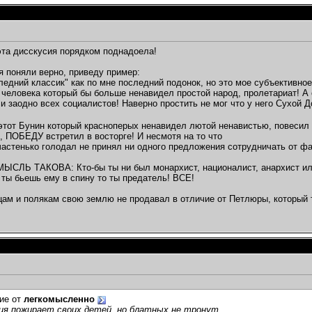
эта дисскусия порядком поднадоела!
я поняли верно, приведу пример:
ледний классик" как по мне последний подонок, но это мое субъективное
 человека который бы больше ненавидел простой народ, пролетариат! А
и заодно всех социалистов! Наверно простить не мог что у него Сухой Д
 этот Бунин который красноперых ненавидел лютой ненавистью, повесил
й, ПОБЕДУ встретил в восторге! И несмотя на то что
частенько голодал не принял ни одного предложения сотрудничать от ф
ЛЬ ТАКОВА: Кто-бы ты ни был монархист, националист, анархист или 
 ты бьешь ему в спину то ты предатель! ВСЕ!
ам и полякам свою землю не продавал в отличие от Петлюры, который т
ие от
легкомысленно
ия пожирает своих детей, но блатных не тронут.