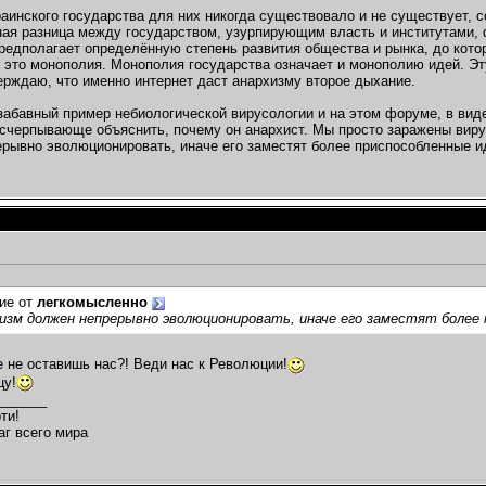
раинского государства для них никогда существовало и не существует, 
ая разница между государством, узурпирующим власть и институтами, 
редполагает определённую степень развития общества и рынка, до кото
- это монополия. Монополия государства означает и монополию идей. Э
ерждаю, что именно интернет даст анархизму второе дыхание.
 забавный пример небиологической вирусологии и на этом форуме, в виде
исчерпывающе объяснить, почему он анархист. Мы просто заражены виру
рывно эволюционировать, иначе его заместят более приспособленные и
ие от
легкомысленно
изм должен непрерывно эволюционировать, иначе его заместят более 
е не оставишь нас?! Веди нас к Революции!
цу!
_______
ти!
аг всего мира