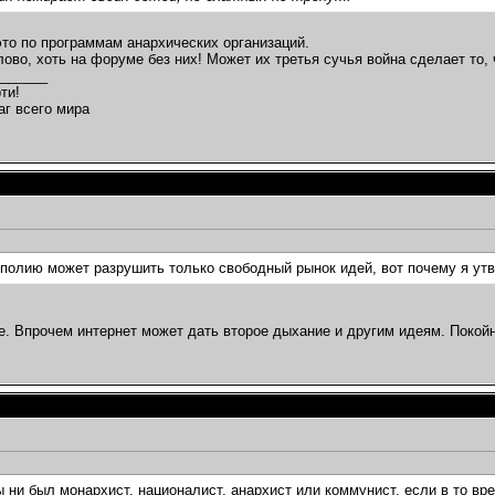
это по программам анархических организаций.
лово, хоть на форуме без них! Может их третья сучья война сделает то,
_______
ти!
аг всего мира
полию может разрушить только свободный рынок идей, вот почему я утв
е. Впрочем интернет может дать второе дыхание и другим идеям. Покойн
ы ни был монархист, националист, анархист или коммунист, если в то вр