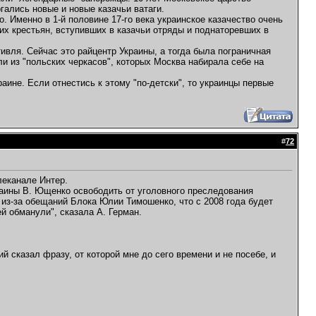
гались новые и новые казачьи ватаги.
. Именно в 1-й половине 17-го века украинское казачество очень
их крестьян, вступивших в казачьи отряды и поднаторевших в
вля. Сейчас это райцентр Украины, а тогда была пограничная
ли из "польских черкасов", которых Москва набирала себе на
аине. Если отнестись к этому "по-детски", то украинцы первые
#
72
леканале Интер.
краины В. Ющенко освободить от уголовного преследования
 из-за обещаний Блока Юлии Тимошенко, что с 2008 года будет
й обманули", сказала А. Герман.
сказал фразу, от которой мне до сего времени и не посебе, и