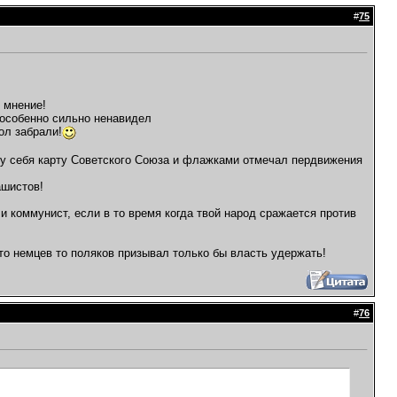
#
75
 мнение!
 особенно сильно ненавидел
ол забрали!
 у себя карту Советского Союза и флажками отмечал пердвижения
ашистов!
коммунист, если в то время когда твой народ сражается против
о немцев то поляков призывал только бы власть удержать!
#
76