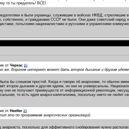
ину то ты предатель! ВСЕ!
редателями и были украинцы, служившие в войсках НКВД, стрелявшие в
, собственно, и гражданами СССР не были. Они даже советский народ не
цистами, польскими националистами и русскими и украинскими коммуни
ие от
Черкас
но же. Впрочем интернет может дать второе дыхание и другим идеям
была бы слишком простой. Когда я говорю об анархизме, то обычно имею
аёт второе дыхание и другим идеям, но они не универсальны. Национал
му они не получают преимуществ от информационной революции, несуще
сальная, то есть идея анархо-капитализма, поскольку никто не любит с
ие от
Heetter
тил это по программам анархических организаций.
 анархисту, поскольку для эффективного снобирования нужно распола