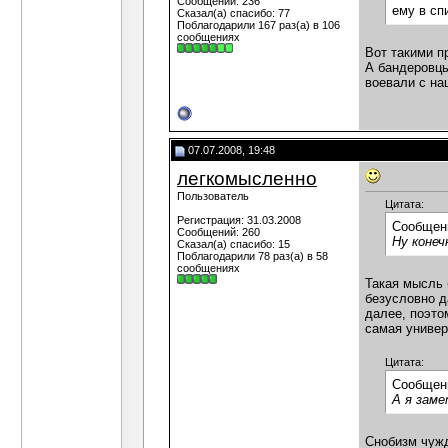
Сообщений: 236
ему в сп
Сказал(а) спасибо: 77
Поблагодарили 167 раз(а) в 106
сообщениях
Вот такими п
А бандеровцы
воевали с на
07.07.2008, 19:48
легкомысленно
Пользователь
Цитата:
Регистрация: 31.03.2008
Сообщен
Сообщений: 260
Ну конеч
Сказал(а) спасибо: 15
Поблагодарили 78 раз(а) в 58
сообщениях
Такая мысль 
безусловно д
далее, поэто
самая универ
Цитата:
Сообщен
А я заме
Снобизм чужд