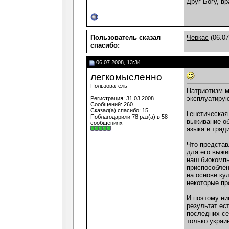
Друг Богу, вр
Пользователь сказал
Черкас
(06.07
cпасибо:
06.07.2008, 13:34
легкомысленно
Пользователь
Патриотизм м
эксплуатирую
Регистрация: 31.03.2008
Сообщений: 260
Сказал(а) спасибо: 15
Генетическая
Поблагодарили 78 раз(а) в 58
выживание об
сообщениях
языка и трад
Что представ
для его выжи
наш биокомпь
приспособлен
на основе ку
некоторые пр
И поэтому ни
результат ес
последних се
только украи