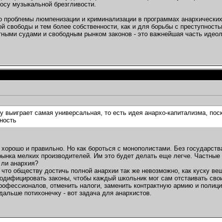
росу музыкальной брезгливости.
о проблемы люмпенизации и криминализации в программах анархических
й свободы и тем более собственности, как и для борьбы с преступност
тными судами и свободным рынком законов - это важнейшая часть идео
у выиграет самая универсальная, то есть идея анархо-капитализма, пос
ность
 хорошо и правильно. Но как бороться с монополистами. Без государств
рынка мелких производителей. Им это будет делать еще легче. Частные 
ь ли анархия?
 что обществу достичь полной анархии так же невозможно, как куску ве
кодифицировать законы, чтобы каждый школьник мог сам отстаивать сво
рофессионалов, отменить налоги, заменить контрактную армию и полици
 дальше потихонечку - вот задача для анархистов.