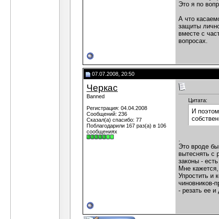
Это я по воп
А что касаем
защиты лично
вместе с час
вопросах.
07.07.2008, 20:50
Черкас
Banned
Цитата:
Регистрация: 04.04.2008
И поэтом
Сообщений: 236
собствен
Сказал(а) спасибо: 77
Поблагодарили 167 раз(а) в 106
сообщениях
.
Это вроде бы
вытеснять с 
законы - ест
Мне кажется,
Упростить и 
чиновников-п
- резать ее и