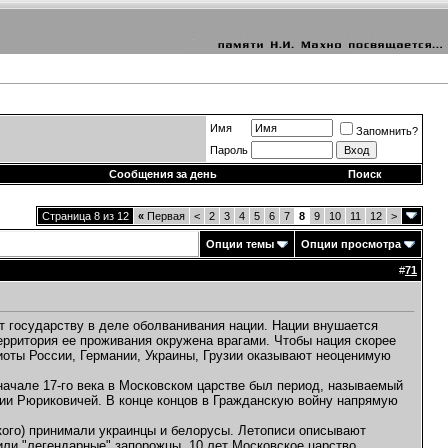
Имя
Запомнить?
Пароль
Сообщения за день
Поиск
Страница 8 из 12
«
Первая
<
2
3
4
5
6
7
8
9
10
11
12
>
Опции темы
Опции просмотра
#
71
т государству в деле оболванивания нации. Нации внушается
ерритория ее проживания окружена врагами. Чтобы нация скорее
иоты России, Германии, Украины, Грузии оказывают неоценимую
 начале 17-го века в Московском царстве был период, называемый
ии Рюриковичей. В конце концов в Гражданскую войну напрямую
кого) принимали украинцы и белорусы. Летописи описывают
ли "легендарные" запорожцы. 10 лет Московское царство