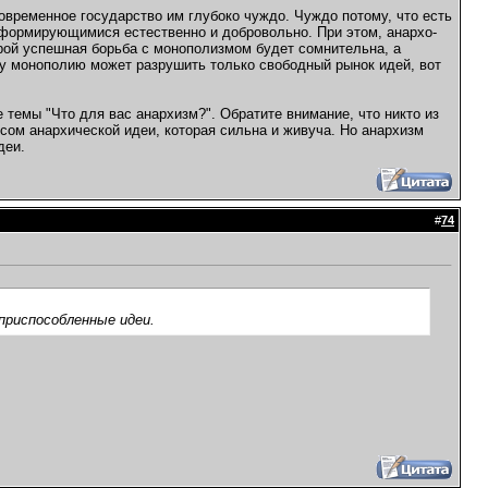
современное государство им глубоко чуждо. Чуждо потому, что есть
формирующимися естественно и добровольно. При этом, анархо-
рой успешная борьба с монополизмом будет сомнительна, а
ту монополию может разрушить только свободный рынок идей, вот
 темы "Что для вас анархизм?". Обратите внимание, что никто из
сом анархической идеи, которая сильна и живуча. Но анархизм
деи.
#
74
приспособленные идеи.