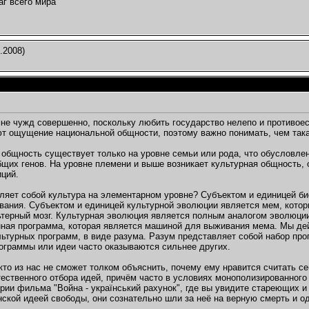
аг всего мира
.2008)
не чужд совершенно, поскольку любить государство нелепо и противоес
т ощущение национальной общности, поэтому важно понимать, чем так
 общность существует только на уровне семьи или рода, что обусловл
щих генов. На уровне племени и выше возникает культурная общность
иций.
ляет собой культура на элементарном уровне? Субъектом и единицей би
вания. Субъектом и единицей культурной эволюции является мем, кото
терный мозг. Культурная эволюция является полным аналогом эволюции
ная программа, которая является машиной для выживания мема. Мы дейс
льтурных программ, в виде разума. Разум представляет собой набор пр
ограммы или идеи часто оказываются сильнее других.
кто из нас не сможет толком объяснить, почему ему нравится считать се
тественного отбора идей, причём часто в условиях монополизированного
рии фильма "Война - український рахунок", где вы увидите стареющих 
нской идеей свободы, они сознательно шли за неё на верную смерть и 