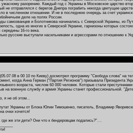
 ужасному разорению. Каждый год с Украины в Московское царство втор
ый не отправлялся с берегов Днепра пограбить некогда цветущее царство
ло в численном отношении. И не в последнюю очередь за счет украинск
збойничьем деле на полях России.
ды самозванцев и Болотникова начинались с Северской Украины, из Пути
репость, одна из многих в Северской Украине, гарнизоны которых состоя
 середины 16-го века.
олько русские выступали насильниками и агрессорами по отношению к Укр
(05.07.08 в 00 10 по Киеву) досмотрел программу "Свобода слова" на те
момент, когда Анна Герман ("Партия Регионов") призывала Президента У
зывного возраста, числом 60 000 человек. Которые стали преступниами
ыв на военную службу и армия Украины станет профессиональной. "Дете
, я не об этом...
утат Украины от Блока Юлии Тимошенко, писатель, Владимир Яворивский 
на очки хочется!
 где же эти дети? Они что к бендеровцам подались?"....
_______
ти!