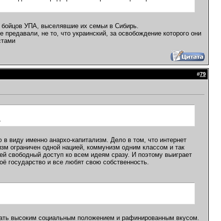
 бойцов УПА, выселявшие их семьи в Сибирь.
 предавали, не то, что украинский, за освобождение которого они
стами
#
79
.
 в виду именно анархо-капитализм. Дело в том, что интернет
изм ограничен одной нацией, коммунизм одним классом и так
й свободный доступ ко всем идеям сразу. И поэтому выиграет
воё государство и все любят свою собственность.
гать высоким социальным положением и рафинированным вкусом.