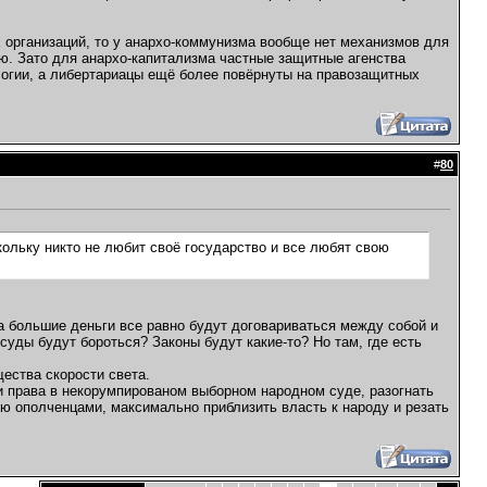
 организаций, то у анархо-коммунизма вообще нет механизмов для
ью. Зато для анархо-капитализма частные защитные агенства
логии, а либертариацы ещё более повёрнуты на правозащитных
#
80
кольку никто не любит своё государство и все любят свою
а большие деньги все равно будут договариваться между собой и
суды будут бороться? Законы будут какие-то? Но там, где есть
щества скорости света.
и права в некорумпированом выборном народном суде, разогнать
ю ополченцами, максимально приблизить власть к народу и резать