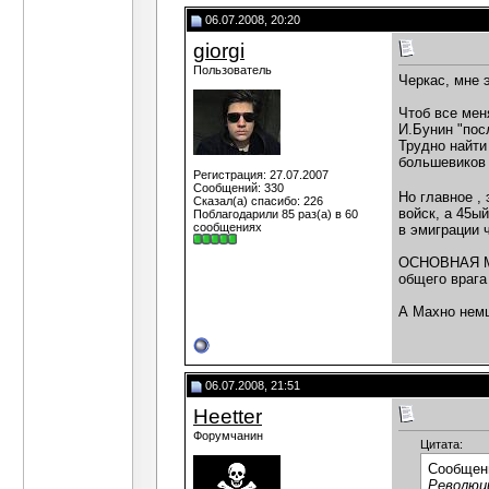
06.07.2008, 20:20
giorgi
Пользователь
Черкас, мне 
Чтоб все мен
И.Бунин "пос
Трудно найти
большевиков 
Регистрация: 27.07.2007
Сообщений: 330
Но главное ,
Сказал(а) спасибо: 226
войск, а 45ы
Поблагодарили 85 раз(а) в 60
сообщениях
в эмиграции 
ОСНОВНАЯ МЫС
общего врага
А Махно немц
06.07.2008, 21:51
Heetter
Форумчанин
Цитата:
Сообщен
Революц