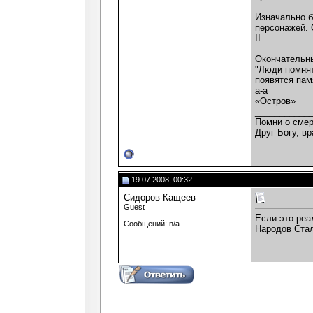
Изначально б
персонажей. 
II.
Окончательны
"Люди помнят
появятся пам
а-а
«Остров»
___________
Помни о смер
Друг Богу, вр
19.07.2008, 00:32
Сидоров-Кащеев
Guest
Если это реа
Сообщений: n/a
Народов Стал