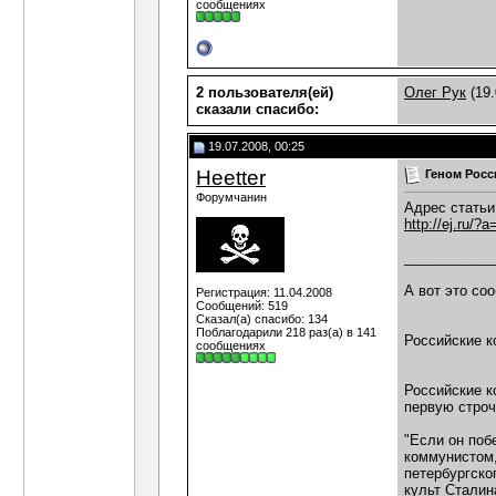
сообщениях
2 пользователя(ей)
Олег Рук
(19.
сказали cпасибо:
19.07.2008, 00:25
Heetter
Геном Росс
Форумчанин
Адрес статьи
http://ej.ru/?
___________
А вот это соо
Регистрация: 11.04.2008
Сообщений: 519
Сказал(а) спасибо: 134
Поблагодарили 218 раз(а) в 141
Российские к
сообщениях
Российские к
первую строч
"Если он поб
коммунистом,
петербургско
культ Сталин