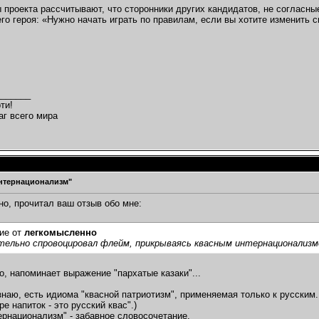
 проекта рассчитывают, что сторонники других кандидатов, не согласны
его героя: «Нужно начать играть по правилам, если вы хотите изменить 
_______
ти!
аг всего мира
нтернационализм"
о, прочитал ваш отзыв обо мне:
ие от
легкомысленно
тельно спровоцировал флейм, прикрываясь квасным интернационализм
о, напоминает выражение "пархатые казаки"...
знаю, есть идиома "квасной патриотизм", применяемая только к русским.
е напиток - это русский квас".)
ернационализм" - забавное словосочетание.