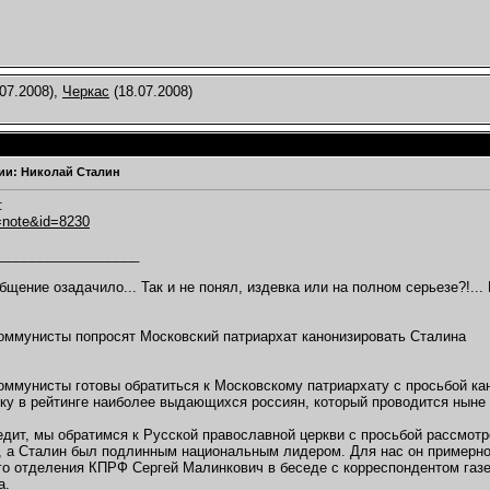
07.2008),
Черкас
(18.07.2008)
ии: Николай Сталин
:
a=note&id=8230
___________________
бщение озадачило... Так и не понял, издевка или на полном серьезе?!... 
оммунисты попросят Московский патриархат канонизировать Сталина
оммунисты готовы обратиться к Московскому патриархату с просьбой ка
ку в рейтинге наиболее выдающихся россиян, который проводится ныне 
едит, мы обратимся к Русской православной церкви с просьбой рассмотр
 а Сталин был подлинным национальным лидером. Для нас он примерно 
го отделения КПРФ Сергей Малинкович в беседе с корреспондентом газе
а.