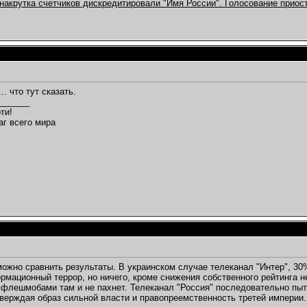
акрутка счетчиков дискредитировали "Имя России". Голосование приос
.. что тут сказать.
_______
ти!
аг всего мира
можно сравнить результаты. В украинском случае телеканал "Интер", 3
рмационный террор, но ничего, кроме снижения собственного рейтинга н
флешмобами там и не пахнет. Телеканал "Россия" последовательно пы
верждая образ сильной власти и правопреемственность третей империи.