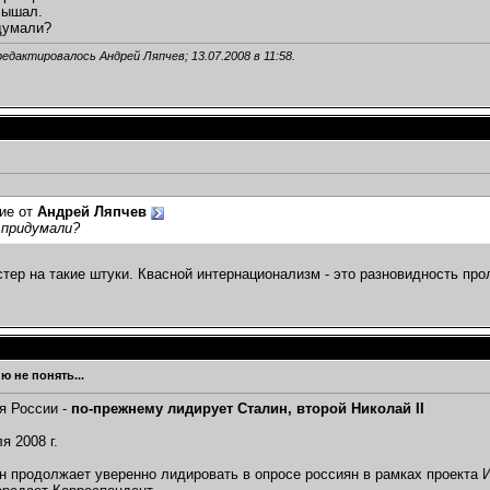
лышал.
думали?
редактировалось Андрей Ляпчев; 13.07.2008 в
11:58
.
ие от
Андрей Ляпчев
 придумали?
тер на такие штуки. Квасной интернационализм - это разновидность пр
ю не понять...
я России -
по-прежнему лидирует Сталин, второй Николай II
я 2008 г.
 продолжает уверенно лидировать в опросе россиян в рамках проекта И