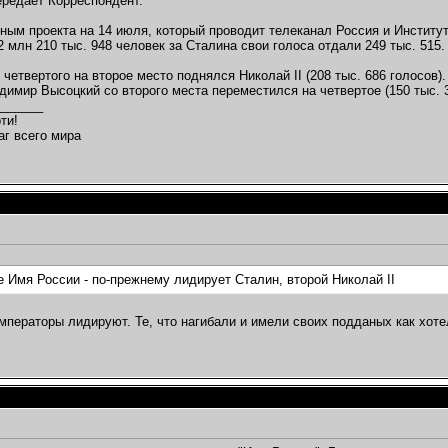
передает Корреспондент.
ным проекта на 14 июля, который проводит телеканал Россия и Институ
2 млн 210 тыс. 948 человек за Сталина свои голоса отдали 249 тыс. 515.
 четвертого на второе место поднялся Николай II (208 тыс. 686 голосов)
димир Высоцкий со второго места переместился на четвертое (150 тыс. 3
_______
ти!
аг всего мира
е Имя России - по-прежнему лидирует Сталин, второй Николай II
мператоры лидируют. Те, что нагибали и имели своих подданых как хот