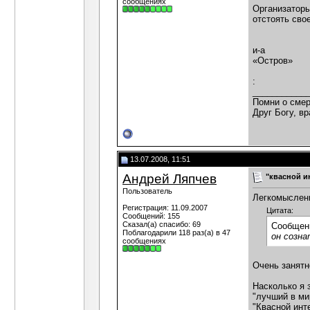
сообщениях
Организаторы
отстоять сво
и-а
«Остров»
:
___________
Помни о смер
Друг Богу, вр
13.07.2008, 11:51
Андрей Ляпчев
"квасной и
Пользователь
Легкомысленн
Регистрация: 11.09.2007
Цитата:
Сообщений: 155
Сказал(а) спасибо: 69
Сообщен
Поблагодарили 118 раз(а) в 47
он созна
сообщениях
Очень занятн
Насколько я 
"лучший в мир
"Квасной инт