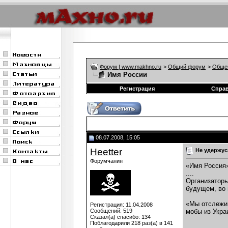
Форум | www.makhno.ru
>
Общий форум
>
Обще
Имя России
Регистрация
Спра
08.07.2008, 15:05
Heetter
Не удержусь
Форумчанин
«Имя Россия
....
Организаторы
будущем, во 
«Мы отслежив
Регистрация: 11.04.2008
Сообщений: 519
мобы из Укра
Сказал(а) спасибо: 134
Поблагодарили 218 раз(а) в 141