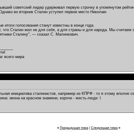
ывший советский лидер удерживал первую строчку в упомянутом рейтин
Однако во вторник Сталин уступил первое место Николаю
е итоги голосования станут известны в конце года.
, что Сталин жил не для себя, а для страны и для народа. Мы считаем э
ятники Сталину", — сказал С. Малинкович.
_______
ти!
аг всего мира
льная инициатива сталинистов, например из КПРФ - то я этому вполне се
ина: икона на красном знамени, короче - жесть-люди :\
«
Предыдущая тема
|
Следующая тема
»