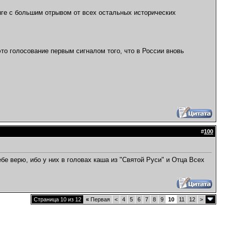
ге с большим отрывом от всех остальных исторических
то голосование первым сигналом того, что в России вновь
#
100
бе верю, ибо у них в головах каша из "Святой Руси" и Отца Всех
Страница 10 из 12
«
Первая
<
4
5
6
7
8
9
10
11
12
>