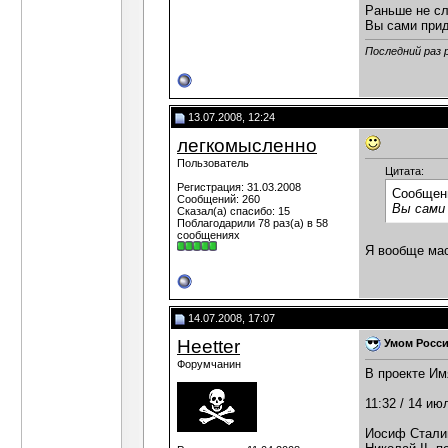
Раньше не с
Вы сами при
Последний раз 
13.07.2008, 12:24
легкомысленно
Пользователь
Цитата:
Регистрация: 31.03.2008
Сообщен
Сообщений: 260
Вы сами
Сказал(а) спасибо: 15
Поблагодарили 78 раз(а) в 58
сообщениях
Я вообще мас
14.07.2008, 17:07
Heetter
Умом Росси
Форумчанин
В проекте Им
11:32 / 14 июл
Иосиф Сталин