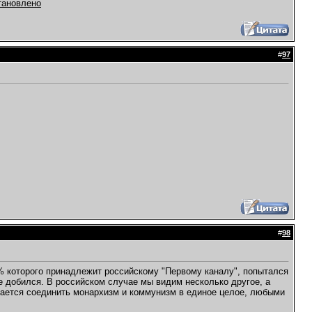
тановлено
#
97
#
98
0% которого принадлежит российскому "Первому каналу", попытался
е добился. В российском случае мы видим несколько другое, а
тается соединить монархизм и коммунизм в единое целое, любыми