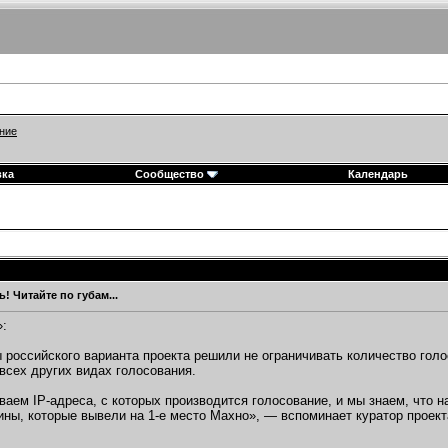
ние
вка
Сообщество
Календарь
! Читайте по губам...
»:
 российского варианта проекта решили не ограничивать количество голо
всех других видах голосования.
аем IP-адреса, с которых производится голосование, и мы знаем, что н
ины, которые вывели на 1-е место Махно», — вспоминает куратор проект