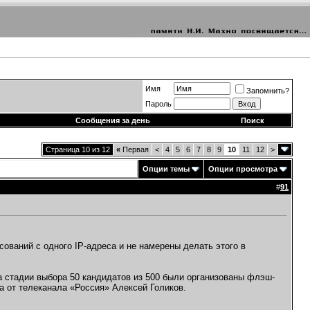
Имя
Запомнить?
Пароль
Сообщения за день
Поиск
Страница 10 из 12
«
Первая
<
4
5
6
7
8
9
10
11
12
>
Опции темы
Опции просмотра
#
91
сований с одного IP-адреса и не намерены делать этого в
а стадии выбора 50 кандидатов из 500 были организованы флэш-
а от телеканала «Россия» Алексей Голиков.