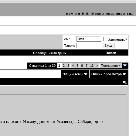
Имя
Запомнить?
Пароль
Сообщения за день
Поиск
Страница 1 из 30
1
2
3
4
5
6
7
11
>
Последняя
»
Опции темы
Опции просмотра
#
1
о плохого. Я живу далеко от Украины, в Сибири, где о