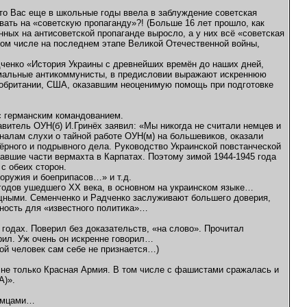
то Вас еще в школьные годы ввела в заблуждение советская
вать на «советскую пропаганду»?! (Больше 16 лет прошло, как
ных на антисоветской пропаганде выросло, а у них всё «советская
том числе на последнем этапе Великой Отечественной войны,
дченко «История Украины с древнейших времён до наших дней,
ормальные антикоммунисты, в предисловии выражают искреннюю
кобритании, США, оказавшим неоценимую помощь при подготовке
с германским командованием.
витель ОУН(б) И.Гринёх заявил: «Мы никогда не считали немцев и
налам слухи о тайной работе ОУН(м) на большевиков, оказали
рного и подрывного дела. Руководство Украинской повстанческой
авшие части вермахта в Карпатах. Поэтому зимой 1944-1945 года
с обеих сторон.
оружия и боеприпасов…» и т.д.
 годов ушедшего ХХ века, в основном на украинском языке…
ощными. Семенченко и Радченко заслуживают большего доверия,
ность для «известного политика»…
 годах. Поверил без доказательств, «на слово». Прочитал
рил. Уж очень он искренне говорил…
орой человек сам себе не признается…)
а не только Красная Армия. В том числе с фашистами сражалась и
А)».
немцами…