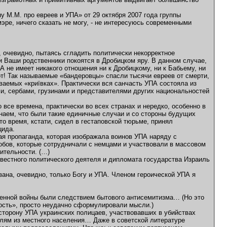
 М.М. про евреев и УПА» от 29 октября 2007 года группы
эре, ничего сказать не могу, - не интересуюсь современными
 очевидно, пытаясь сгладить политически некорректное
, и Ваши родственники покоятся в Дробицком яру. В данном случае,
 не имеет никакого отношения ни к Дробицкому, ни к Бабьему, ни
рот! Так называемые «бандеровцы» спасли тысячи евреев от смерти,
ваемых «криївках». Практически вся санчасть УПА состояла из
и, сербами, грузинами и представителями других национальностей
все времена, практически во всех странах и нередко, особенно в
знаем, что были такие единичные случаи и со стороны будущих
то время, кстати, сидел в гестаповской тюрьме, принял
цида.
я пропаганда, которая изображала воинов УПА наряду с
обов, которые сотрудничали с немцами и участвовали в массовом
ительности. (…)
вестного политического деятеля и дипломата государства Израиль
зана, очевидно, только Богу и УПА. Членом героической УПА я
венной войны были следствием бытового антисемитизма… (Но это
тность», просто неудачно сформулировали мысли.)
 сторону УПА украинских полицаев, участвовавших в убийствах
лям из местного населения… Даже в советской литературе