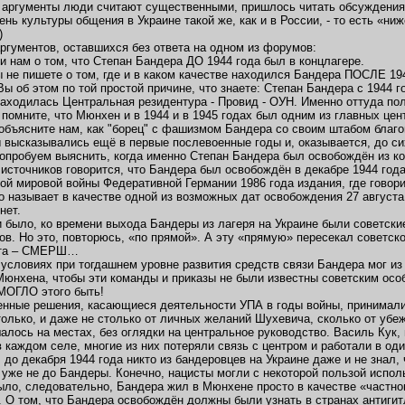
е аргументы люди считают существенными, пришлось читать обсуждения
ень культуры общения в Украине такой же, как и в России, - то есть «ни
)
аргументов, оставшихся без ответа на одном из форумов:
 нам о том, что Степан Бандера ДО 1944 года был в концлагере.
 не пишете о том, где и в каком качестве находился Бандера ПОСЛЕ 194
Вы об этом по той простой причине, что знаете: Степан Бандера с 1944 
аходилась Центральная резидентура - Провид - ОУН. Именно оттуда по
помните, что Мюнхен и в 1944 и в 1945 годах был одним из главных цен
о объясните нам, как "борец" с фашизмом Бандера со своим штабом бла
 высказывались ещё в первые послевоенные годы и, оказывается, до си
опробуем выяснить, когда именно Степан Бандера был освобождён из ко
источников говорится, что Бандера был освобождён в декабре 1944 год
ой мировой войны Федеративной Германии 1986 года издания, где говорит
 называет в качестве одной из возможных дат освобождения 27 август
нет.
и было, ко времени выхода Бандеры из лагеря на Украине были советс
ов. Но это, повторюсь, «по прямой». А эту «прямую» пересекал советск
нта – СМЕРШ…
х условиях при тогдашнем уровне развития средств связи Бандера мог 
Мюнхена, чтобы эти команды и приказы не были известны советским осо
МОГЛО этого быть!
нные решения, касающиеся деятельности УПА в годы войны, принималис
только, и даже не столько от личных желаний Шухевича, сколько от уб
алось на местах, без оглядки на центральное руководство. Василь Ку
в каждом селе, многие из них потеряли связь с центром и работали в о
, до декабря 1944 года никто из бандеровцев на Украине даже и не знал,
уже не до Бандеры. Конечно, нацисты могли с некоторой пользой исполь
было, следовательно, Бандера жил в Мюнхене просто в качестве «частн
 О том, что Бандера освобождён должны были узнать в странах антиги