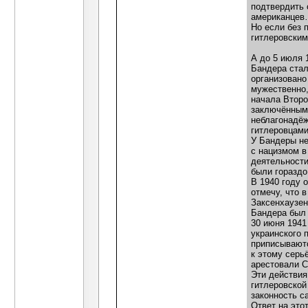
подтвердить 
американце
Но если без 
гитлеровским
А до 5 июля 1
Бандера стал
организовано
мужественно,
начала Второ
заключёнными
неблагонадёж
гитлеровцам
У Бандеры не
с нацизмом в
деятельности
были гораздо
В 1940 году 
отмечу, что 
Заксенхаузен
Бандера был 
30 июня 1941
украинского 
приписываютс
к этому серь
арестовали 
Эти действия
гитлеровской
законность с
Ответ на это