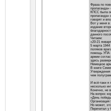
Фраза по пов
пропаганда» 
КПСС была оф
пропаганда» 
говорят и вп
Вот у меня в
издание втор
благодарност
данного посо
Читаем:
«20-21 январ
5 марта 1944
поляков враг
помощь УПА о
армии соглас
здесь развер
Немецкое арм
В книге Семе
Утверждения 
чем полуграм
И всё-таки я
несколько ин
Конечно, не 
На вопрос ко
«День победы
Организация 
Но может, эт
Перечитал у 