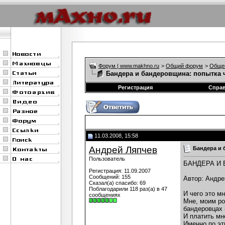
Форум | www.makhno.ru
>
Общий форум
>
Обще
Бандера и бандеровщина: попытка 
Регистрация
Спра
11.03.2008, 15:58
Андрей Ляпчев
Бандера и 
Пользователь
БАНДЕРА И
Регистрация: 11.09.2007
Сообщений: 155
Автор: Андр
Сказал(а) спасибо: 69
Поблагодарили 118 раз(а) в 47
И чего это м
сообщениях
Мне, моим ро
бандеровцах 
И платить мн
Именно по эт