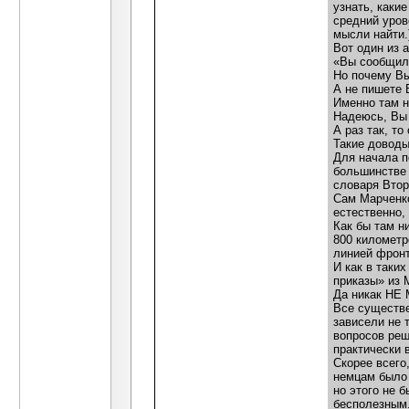
узнать, каки
средний уров
мысли найти.
Вот один из 
«Вы сообщили
Но почему Вы
А не пишете 
Именно там н
Надеюсь, Вы 
А раз так, т
Такие доводы
Для начала п
большинстве 
словаря Втор
Сам Марченко
естественно, 
Как бы там н
800 километр
линией фро
И как в таки
приказы» из 
Да никак НЕ 
Все существе
зависели не 
вопросов реш
практически 
Скорее всего
немцам было 
но этого не 
бесполезным.