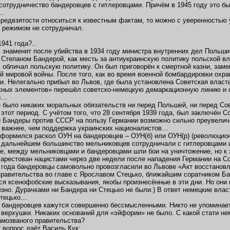
сотрудничество бандеровцев с гитлеровцами. Причём в 1945 году это бы
в…
предвзятости относиться к известным фактам, то можно с уверенностью 
 режимом не сотрудничал.
941 года?..
 знаменит после убийства в 1934 году министра внутренних дел Польши
 Степаном Бандерой, как месть за антиукраинскую политику польской в
 обличал польскую политику. Он был приговорён к смертной казни, зам
й мировой войны. После того, как во время военной бомбардировки охр
. Нелегально прибыл во Львов, где была установлена Советская власть.
ных элементов» перешёл советско-немецкую демаркационную линию и о
и…
 было никаких моральных обязательств ни перед Польшей, ни перед Сов
 этот период. С учётом того, что 28 сентября 1939 года, был заключён С
 Бандеры против СССР на пользу Германии возможно сильно преувелич
 важнее, чем поддержка украинских националистов…
оформился раскол ОУН на бандеровцев – ОУН(б) или ОУН(р) (революцион
в дальнейшем большинство мельниковцев сотрудничали с гитлеровцами и
е, между мельниковцами и бандеровцами шли бои на уничтожение, но к
арестован нацистами через две недели после нападения Германии на 
 года бандеровцы самовольно провозгласили во Львове «Акт восстановл
правительства во главе с Ярославом Стецько, ближайшим соратником Б
я ксенофобские высказывания, якобы произнесённые в эти дни. Но они н
ёзно. Дурачками ни Бандера ни Стецько не были.) В ответ немецкие влас
Стецько…
 бандеровцев кажутся совершенно бессмысленными. Никто не упоминает 
 верхушки. Никаких оснований для «эйфории» не было. С какой стати н
амозваного правительства?
т вопрос даёт Василь Кук: