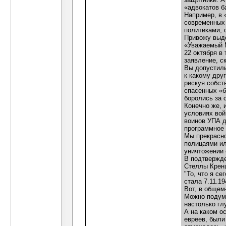
«адвокатов 
Например, в 
современных 
политиками, 
Привожу выде
«Уважаемый 
22 октября в
заявление, с
Вы допустили
к какому дру
рискуя собст
спасенных «б
боролись за 
Конечно же, 
условиях вой
воинов УПА д
программное 
Мы прекрасно
полицаями ил
уничтожении 
В подтвержде
Стеллы Кренц
"То, что я с
стала 7.11.19
Вот, в общем
Можно подума
настолько гл
А на каком о
евреев, были