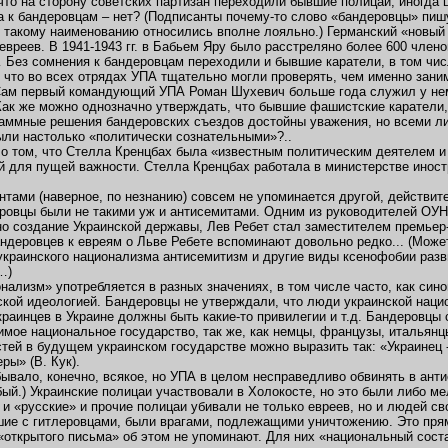
что на сторону советских партизан переходили бывшие полицаи, иногда
а к бандеровцам – нет? (Подписанты почему-то слово «бандеровцы» пишу
 такому наименованию относились вполне лояльно.) Германский «новый п
евреев. В 1941-1943 гг. в Бабьем Яру было расстреляно более 600 чле
Без сомнения к бандеровцам переходили и бывшие каратели, в том числе
 что во всех отрядах УПА тщательно могли проверять, чем именно зани
ам первый командующий УПА Роман Шухевич больше года служил у немце
Как же можно однозначно утверждать, что бывшие фашистские каратели
аммные решения бандеровских съездов достойны уважения, но всеми л
ли настолько «политически сознательными»?..
о том, что Стелла Кренцбах была «известным политическим деятелем и
 для пущей важности. Стелла Кренцбах работала в министерстве иност
нтами (наверное, по незнанию) совсем не упоминается другой, действит
ровцы были не такими уж и антисемитами. Одним из руководителей ОУН(
о создание Украинской державы, Лев Ребет стал заместителем премьер-
ндеровцев к евреям о Льве Ребете вспоминают довольно редко... (Может
украинского национализма антисемитизм и другие виды ксенофобии разв
…)
нализм» употребляется в разных значениях, в том числе часто, как си
кой идеологией. Бандеровцы не утверждали, что люди украинской наци
краинцев в Украине должны быть какие-то привилегии и т.д. Бандеровц
имое национальное государство, так же, как немцы, французы, итальян
тей в будущем украинском государстве можно выразить так: «Украинец - э
ры» (В. Кук).
бывало, конечно, всякое, но УПА в целом несправедливо обвинять в ант
бый.) Украинские полицаи участвовали в Холокосте, но это были либо м
 и «русские» и прочие полицаи убивали не только евреев, но и людей с
ие с гитлеровцами, были врагами, подлежащими уничтожению. Это пря
открытого письма» об этом не упоминают. Для них «национальный сос