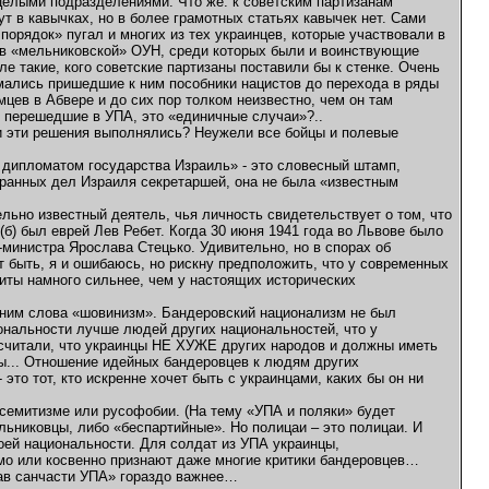
 целыми подразделениями. Что же: к советским партизанам
т в кавычках, но в более грамотных статьях кавычек нет. Сами
орядок» пугал и многих из тех украинцев, которые участвовали в
нов «мельниковской» ОУН, среди которых были и воинствующие
 такие, кого советские партизаны поставили бы к стенке. Очень
мались пришедшие к ним пособники нацистов до перехода в ряды
в в Абвере и до сих пор толком неизвестно, чем он там
, перешедшие в УПА, это «единичные случаи»?..
и эти решения выполнялись? Неужели все бойцы и полевые
 дипломатом государства Израиль» - это словесный штамп,
ранных дел Израиля секретаршей, она не была «известным
ельно известный деятель, чья личность свидетельствует о том, что
б) был еврей Лев Ребет. Когда 30 июня 1941 года во Львове было
министра Ярослава Стецько. Удивительно, но в спорах об
 быть, я и ошибаюсь, но рискну предположить, что у современных
иты намного сильнее, чем у настоящих исторических
ноним слова «шовинизм». Бандеровский национализм не был
ональности лучше людей других национальностей, что у
ы считали, что украинцы НЕ ХУЖЕ других народов и должны иметь
цы... Отношение идейных бандеровцев к людям других
то тот, кто искренне хочет быть с украинцами, каких бы он ни
исемитизме или русофобии. (На тему «УПА и поляки» будет
ельниковцы, либо «беспартийные». Но полицаи – это полицаи. И
воей национальности. Для солдат из УПА украинцы,
мо или косвенно признают даже многие критики бандеровцев…
тав санчасти УПА» гораздо важнее…