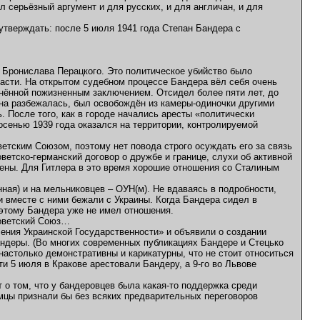
л серьёзный аргумент и для русских, и для англичан, и для
утверждать: после 5 июля 1941 года Степан Бандера с
 Бронислава Перацкого. Это политическое убийство было
ласти. На открытом судебном процессе Бандера вёл себя очень
енённой пожизненным заключением. Отсидел более пяти лет, до
ана разбежалась, был освобождён из камеры-одиночки другими
 После того, как в городе начались аресты «политически
сенью 1939 года оказался на территории, контролируемой
етским Союзом, поэтому нет повода строго осуждать его за связь
оветско-германский договор о дружбе и границе, слухи об активной
ены. Для Гитлера в это время хорошие отношения со Сталиным
ная) и на мельниковцев – ОУН(м). Не вдаваясь в подробности,
 вместе с ними бежали с Украины. Когда Бандера сидел в
 этому Бандера уже не имел отношения.
Советский Союз…
ения Украинской Государственности» и объявили о создании
андеры. (Во многих современных публикациях Бандере и Стецько
астолько демонстративны и карикатурны, что не стоит относиться
ти 5 июля в Кракове арестовали Бандеру, а 9-го во Львове
о том, что у бандеровцев была какая-то поддержка среди
емцы признали бы без всяких предварительных переговоров