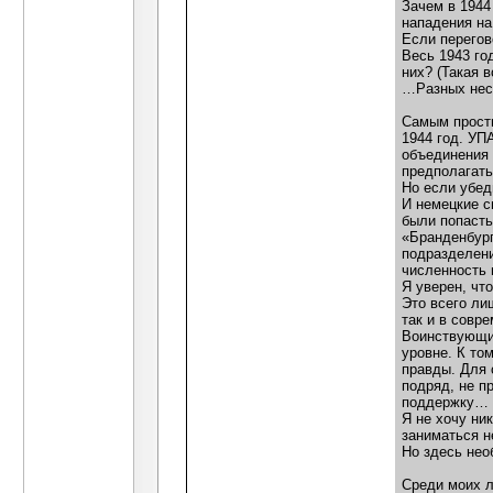
Зачем в 1944
нападения н
Если перегов
Весь 1943 го
них? (Такая 
…Разных нест
Самым прост
1944 год. УП
объединения 
предполагать
Но если убед
И немецкие с
были попасть
«Бранденбург
подразделени
численность 
Я уверен, чт
Это всего ли
так и в совр
Воинствующие
уровне. К то
правды. Для 
подряд, не п
поддержку…
Я не хочу ни
заниматься н
Но здесь нео
Среди моих л