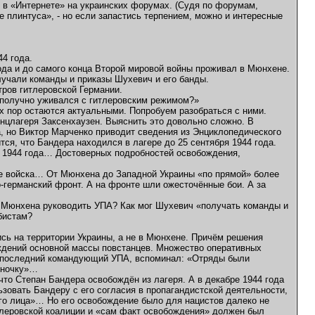
 в «Интернете» на украинских форумах. (Судя по форумам,
же плинтуса», - но если запастись терпением, можно и интересные
4 года.
года и до самого конца Второй мировой войны проживал в Мюнхене.
лучали команды и приказы Шухевич и его банды.
тров гитлеровской Германии.
гополучно уживался с гитлеровским режимом?»
х пор остаются актуальными. Попробуем разобраться с ними.
нцлагеря Заксенхаузен. Выяснить это довольно сложно. В
а, но Виктор Марченко приводит сведения из Энциклопедического
ся, что Бандера находился в лагере до 25 сентября 1944 года.
а 1944 года… Достоверных подробностей освобождения,
кие войска… От Мюнхена до Западной Украины «по прямой» более
о-германский фронт. А на фронте шли ожесточённые бои. А за
из Мюнхена руководить УПА? Как мог Шухевич «получать команды и
бистам?
ь на территории Украины, а не в Мюнхене. Причём решения
еждений основной массы повстанцев. Множество оперативных
к, последний командующий УПА, вспоминал: «Отряды были
диночку»…
 что Степан Бандера освобождён из лагеря. А в декабре 1944 года
зовать Бандеру с его согласия в пропагандистской деятельности,
ого лица»… Но его освобождение было для нацистов далеко не
тлеровской коалиции и «сам факт освобождения» должен был