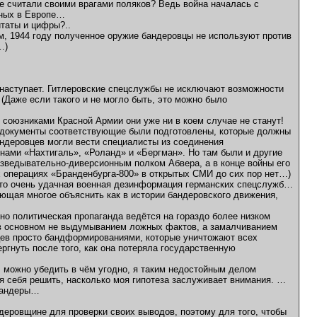
не считали своими врагами поляков? Ведь война началась с
ьных в Европе…
итаты и цифры?..
м, 1944 году полученное оружие бандеровцы не используют против
…)
 наступает. Гитлеровские спецслужбы не исключают возможности
(Даже если такого и не могло быть, это можно было
 союзниками Красной Армии они уже ни в коем случае не станут!
 И документы соответствующие были подготовлены, которые должны
андеровцев могли вести специалисты из соединения
онами «Нахтигаль», «Роланд» и «Бергман». Но там были и другие
азведывательно-диверсионным полком Абвера, а в конце войны его
х операциях «Бранденбурга-800» в открытых СМИ до сих пор нет…)
 это очень удачная военная дезинформация германских спецслужб…
яющая многое объяснить как в истории бандеровского движения,
о политическая пропаганда ведётся на гораздо более низком
сь в основном не выдумыванием ложных фактов, а замалчиванием
цев просто бандформированиями, которые уничтожают всех
ргнуть после того, как она потеряла государственную
я, можно убедить в чём угодно, я таким недостойным делом
ля себя решить, насколько моя гипотеза заслуживает внимания. …
 Бандеры…
ндеровщине для проверки своих выводов, поэтому для того, чтобы