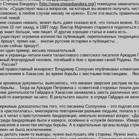
о Степана Бандеру» (
http://www.stepanbandera.org/
) помещена замечател
ысль: «Существует масса вопросов, на которые вы можете получить чест
возможно, в любом случае никому не нужно». Если эта мысль правильная
этой темой.
не сказано немало, может быть даже сказано всё, что только можно. Е
олее 10 лет назад, в 1997 году. Виктор Марченко старается поделиться 
ор знает больше, чем пишет. И другие хорошие статьи и книги есть…
существует огромное количество публикаций, переполненных тенденциоз
 брешут, прямо как… многие русские историки и публицисты…
ссии сейчас брешут!..
ко один пример, весьма показательный.
ие и украинцы читали книги талантливого советского писателя Аркадия 
жный благородный человек, погибший в бою с врагами своей Родины. 
в России?
кий православный монархист Владимир Солоухин опубликовал клеветниче
аселением в Хакассии, во время борьбы с местными повстанцами… Якоб
и архивные документы, выяснилось, что никаких зверских расправ не бы
борьбы… Тогда на Аркадия Петровича с «советской стороны» пошли дон
ем деятельности Гайдара в Хакассии занимались шесть различных инст
акой-то компромат на него. В результате нашли: в отряде Гайдара не вел
ержимые доказательства того, что писанина Солоухина – это подлая кле
та «расползлась», многократно повторенная разными людьми, попала в
да я читал о преступлениях бандеровцев, невольно возникал вопрос: «Да
среди бандеровцев были и изверги, особенно в «службе безпеки». Изве
насилие в качестве метода борьбы. А в карательные органы всегда стр
пеки» не была исключением…
бы делать какие-то выводы, нужно выслушать обе стороны. Нужно знать не
 с апологетикой бандеровщины большие проблемы. Слишком уж много б