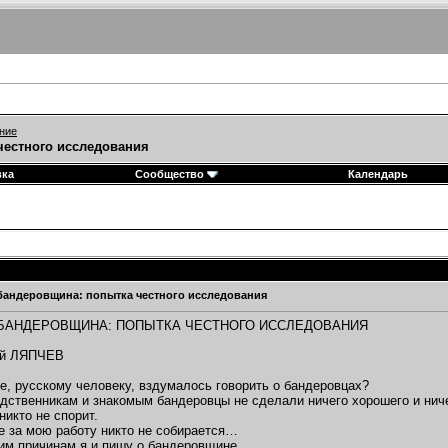
ние
честного исследования
вка
Сообщество
Календарь
бандеровщина: попытка честного исследования
 БАНДЕРОВЩИНА: ПОПЫТКА ЧЕСТНОГО ИССЛЕДОВАНИЯ
ей ЛЯПЧЕВ
не, русскому человеку, вздумалось говорить о бандеровцах?
дственникам и знакомым бандеровцы не сделали ничего хорошего и ничег
никто не спорит.
е за мою работу никто не собирается…
им причинам я и пишу о бандеровщине.