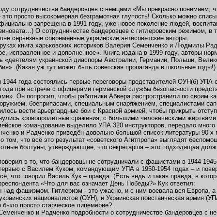
оду сотрудничества бандеровцев с немцами «Мы прекрасно понимаем, ч
- это просто высокомерная безграмотная глупость! Сколько можно списы
ициально запрещена в 1991 году, уже новое поколение людей, воспитан
виновата…) О сотрудничестве бандеровцев с гитлеровским режимом, в 
олне серьёзные современные украинские антисоветские авторы.
 руках книга харьковских историков Валерия Семенченко и Людмилы Ра
ое, исправленное и дополненное». Книга издана в 1999 году, авторы н
ь «деятелям украинской диаспоры Австралии, Германии, Польши, Вели
бия». (Какая уж тут может быть советская пропаганда в школьные годы!)
я 1944 года состоялись первые переговоры представителей ОУН(б) УПА 
 года при встрече с офицерами германской службы безопасности предста
ами». Он попросил, чтобы работники Абвера распространили по своим ка
ружием, боеприпасами, специальным снаряжением, специалистами сапё
илось вести арьергардные бои с Красной армией, чтобы прикрыть отступ
нулись кровопролитные сражения, с большими человеческими жертвами 
ейское командование выделило УПА 320 инструкторов, передало много 
нченко и Радченко приведён довольно большой список литературы 90-х
о том, что всё это результат «советского Агитпропа» выглядят беспом
отные болтуны, утверждающие, что секретарша – это подходящая долж
 поверил в то, что бандеровцы не сотрудничали с фашистами в 1944-1945
тервью с Василем Куком, командующим УПА в 1950-1954 годах – и пове
всё, что говорил Василь Кук – правда. (Есть ведь и такая правда, в кот
рреспондента «Что для вас означает День Победы?» Кук ответил:
 над фашизмом. Гитлеризм - это ужасно, и с ним воевала вся Европа, 
украинских националистов (ОУН), и Украинская повстанческая армия (УП
о было просто старческое лицемерие?..
Семенченко и Радченко подробности о сотрудничестве бандеровцев с 