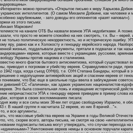
бандеровщины».
«Интернете» можно прочитать «Открытое письмо к меру Харькова Добкину
украинских интеллигентов. (О самом Михаиле Добкине, как человеке и м
особенно зарубежными, - зато доводы его оппонентов «разят наповал»).
ржки из этого письма:
Михаил Маркович!
 телемосте на канале ОТБ Вы назвали воинов УПА недобитками. А позже,
казали, что просто не можете спокойно на них смотреть, т.к. Вы – еврей
 не только политическую некорректность, но и историческую ошибку. УПА
гому яру, равно как и к Холокосту и геноциду еврейского народа. Наобо
венной жизнью, подделывали документы, прятали в подвалах и так назы
андеровцами» евреев, которые вместе с украинцами, русскими, армянам
свободу Украины против нацизма и сталинизма.
известно много фактов бытового антисемитизма, который существовал во 
ны, приводил к погромам и убийству евреев. Справедливости ради, при
о 1942 года, когда съезд ОУН(б), т.е. ОУН Степана Бандеры, который в э
решение о недопущении антиеврейских акций и спасении евреев от гено
 понимаем, что Вас еще в школьные годы ввела в заблуждение советска
и дивизией СС «Галичина», как эдаких украинских националистов-юдоф
евреев. Это была сознательная ложь и извращение исторической действ
ние непричастности УПА к геноциду евреев приведем в пример слова из
бах, которая в своих воспоминаниях писала:
егодня живу и все силы моих 38-ми лет отдаю свободному Израилю, я обя
43 г. В нашей группе я насчитала 12 евреев, из них 8 врачей…"».
-то, и все аргументы…
ть, что массовые убийства евреев на Украине в годы Великой Отечест
упо, что, скорее всего, авторы письма, не смотря на свою «интеллиген
сновании подписанты письма могут утверждать, что случаи перехода на
 «единичными»? Уничтожение евреев немцы в основном поручали карате