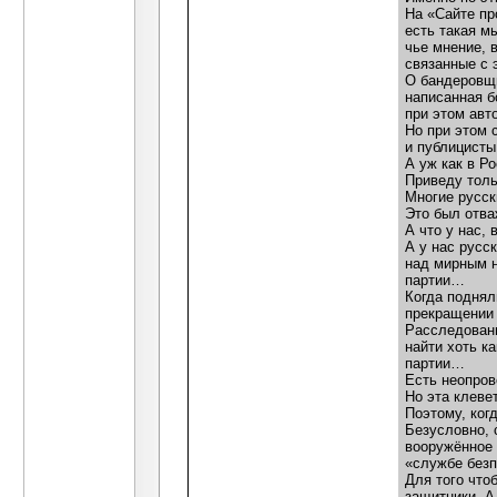
На «Сайте пр
есть такая м
чье мнение, 
связанные с 
О бандеровщи
написанная б
при этом авт
Но при этом 
и публицисты
А уж как в Ро
Приведу толь
Многие русск
Это был отва
А что у нас, 
А у нас русс
над мирным н
партии…
Когда поднял
прекращении 
Расследовани
найти хоть к
партии…
Есть неопров
Но эта клеве
Поэтому, ког
Безусловно, 
вооружённое 
«службе без
Для того что
защитники. А