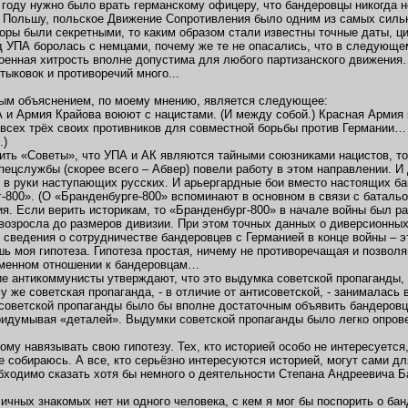
 году нужно было врать германскому офицеру, что бандеровцы никогда 
а Польшу, польское Движение Сопротивления было одним из самых сил
оры были секретными, то каким образом стали известны точные даты, ц
д УПА боролась с немцами, почему же те не опасались, что в следующе
военная хитрость вполне допустима для любого партизанского движения
ыковок и противоречий много...
ым объяснением, по моему мнению, является следующее:
А и Армия Крайова воюют с нацистами. (И между собой.) Красная Армия
всех трёх своих противников для совместной борьбы против Германии… 
.)
ить «Советы», что УПА и АК являются тайными союзниками нацистов, то
пецслужбы (скорее всего – Абвер) повели работу в этом направлении.
 в руки наступающих русских. И арьергардные бои вместо настоящих б
-800». (О «Бранденбурге-800» вспоминают в основном в связи с баталь
я. Если верить историкам, то «Бранденбург-800» в начале войны был р
возросла до размеров дивизии. При этом точных данных о диверсионны
о сведения о сотрудничестве бандеровцев с Германией в конце войны –
шь моя гипотеза. Гипотеза простая, ничему не противоречащая и позвол
еменном отношении к бандеровцам…
 антикоммунисты утверждают, что это выдумка советской пропаганды, н
му же советская пропаганда, - в отличие от антисоветской, - занимала
советской пропаганды было бы вполне достаточным объявить бандеров
ридумывая «деталей». Выдумки советской пропаганды было легко опрове
кому навязывать свою гипотезу. Тех, кто историей особо не интересуетс
е собираюсь. А все, кто серьёзно интересуются историей, могут сами д
бходимо сказать хотя бы немного о деятельности Степана Андреевича
ичных знакомых нет ни одного человека, с кем я мог бы поспорить о ба