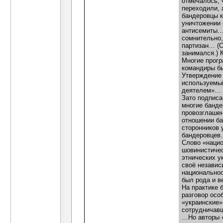
отмечалось, 
переходили, 
бандеровцы к
уничтожении 
антисемиты… 
сомнительно,
партизан… (С
занимался.) 
Многие прогр
командиры бы
Утверждение 
используемый
деятелем»…
Зато подписа
многие банде
провозглашен
отношении ба
сторонников 
бандеровцев
Слово «нацио
шовинистичес
этнических у
своё независ
национальнос
был рода и ве
На практике 
разговор осо
«украинские»
сотрудничавш
…Но авторы «