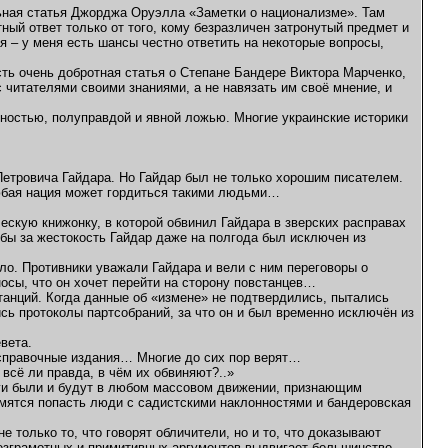
ьная статья Джорджа Оруэлла «Заметки о национализме». Там
ный ответ только от того, кому безразличен затронутый предмет и
 – у меня есть шансы честно ответить на некоторые вопросы,
сть очень добротная статья о Степане Бандере Виктора Марченко,
с читателями своими знаниями, а не навязать им своё мнение, и
ностью, полуправдой и явной ложью. Многие украинские историки
Петровича Гайдара. Но Гайдар был не только хорошим писателем.
Любая нация может гордиться такими людьми…
скую книжонку, в которой обвинил Гайдара в зверских расправах
ы за жестокость Гайдар даже на полгода был исключен из
ло. Противники уважали Гайдара и вели с ним переговоры о
осы, что он хочет перейти на сторону повстанцев…
анций. Когда данные об «измене» не подтвердились, пытались
ись протоколы партсобраний, за что он и был временно исключён из
вета.
 справочные издания… Многие до сих пор верят…
 всё ли правда, в чём их обвиняют?..»
рги были и будут в любом массовом движении, признающим
емятся попасть люди с садистскими наклонностями и бандеровская
 только то, что говорят обличители, но и то, что доказывают
езграмотных и примитивных аргументов выдвигает большинство