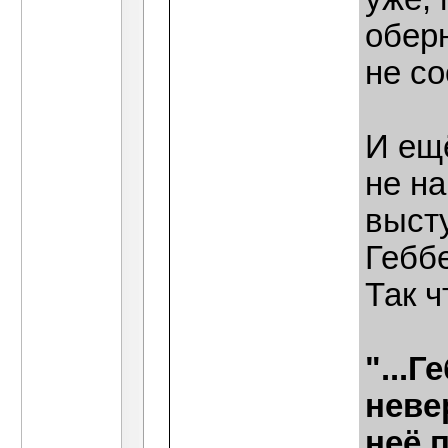
оберн
не с
И ещ
не на
выст
Гебб
Так ч
"...
неве
неё 