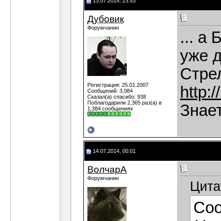
13.07.2014, 23:53
Дубовик
Форумчанин
... а
уже 
Стре
Регистрация: 25.01.2007
http:
Сообщений: 3,084
Сказал(а) спасибо: 938
Поблагодарили 2,365 раз(а) в
Знает
1,384 сообщениях
14.07.2014, 00:01
ВолчарА
Форумчанин
Цита
Со