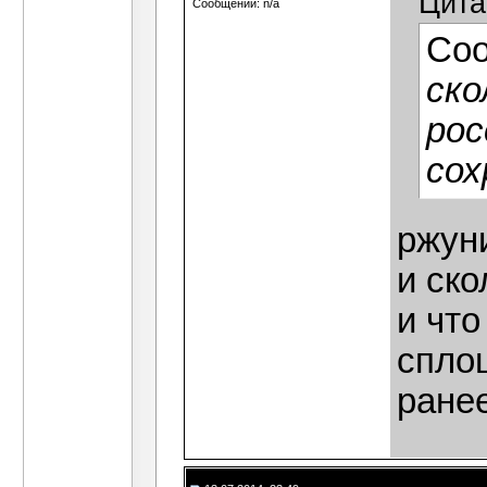
Цита
Сообщений: n/a
Со
ско
рос
со
ржун
и ско
и что
сплош
ранее