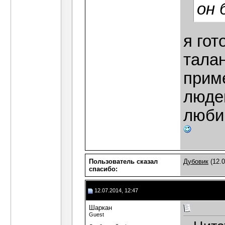
он 
я гот
тала
прим
люде
люби
Пользователь сказал
Дубовик
(12.0
cпасибо:
12.07.2014, 12:47
Шаркан
Guest