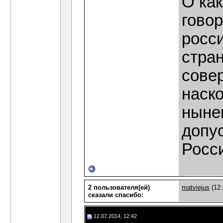
О как
говор
росси
стран
сове
наско
ныне
допус
Росс
2 пользователя(ей)
matviejus
(12.
сказали cпасибо:
12.07.2014, 12:42