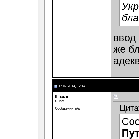
Укр
бла
ввод
же б
адекв
12.07.2014, 12:44
Шаркан
Guest
Цита
Сообщений: n/a
Со
Пу