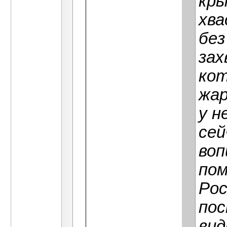
кры
хва
без
зах
кот
жар
у н
сей
воп
пом
Рос
пос
вид