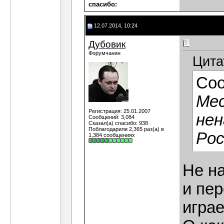
cпасибо:
12.07.2014, 10:24
Дубовик
Форумчанин
Цита
Со
Ме
Регистрация: 25.01.2007
нен
Сообщений: 3,084
Сказал(а) спасибо: 938
Поблагодарили 2,365 раз(а) в
Рос
1,384 сообщениях
Не на
и пер
играе