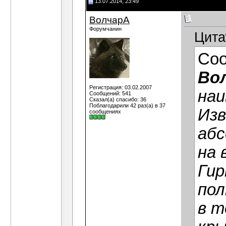
13.07.2014, 23:49
ВолчарА
Форумчанин
Цита
Со
Во
Регистрация: 03.02.2007
наи
Сообщений: 541
Сказал(а) спасибо: 36
Поблагодарили 42 раз(а) в 37
Изв
сообщениях
абс
на 
Гир
пол
в т