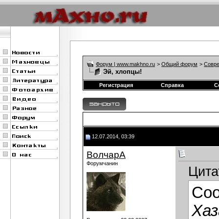
Форум | www.makhno.ru
>
Общий форум
>
Совре
Эй, хлопцы!
Регистрация
Справка
С
12.07.2014, 03:39
ВолчарА
Форумчанин
Цита
Со
Хаз