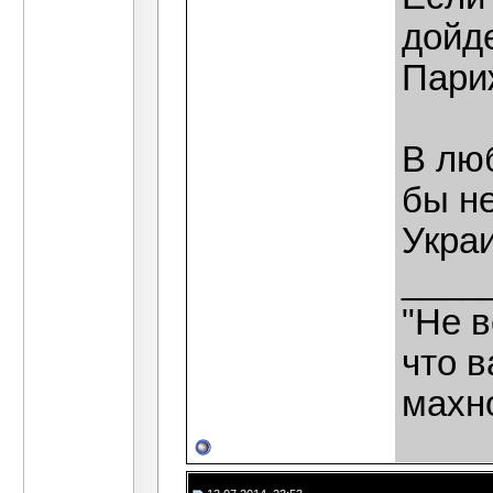
дойд
Париж
В люб
бы н
Укра
____
"Не в
что в
махн