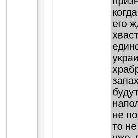
призн
когда
его ж
хваст
един
украи
храб
запах
будут
напол
не по
то не
уже, 