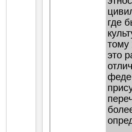
этнос
цивил
где б
культ
тому
это р
отлич
феде
прису
пере
более
опре
____