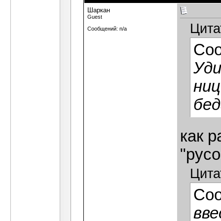
Шаркан
Guest
Цита
Сообщений: n/a
Со
Уди
ниц
бед
как р
"рус
Цита
Со
вве