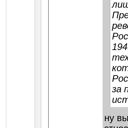
лиш
Пре
рев
Рос
194
тех
кот
Рос
за 
ист
ну вы