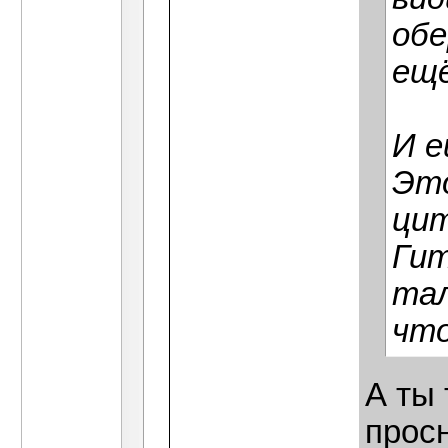
обе
ещё
И е
Это
цит
Гит
тал
что
А ты 
прос