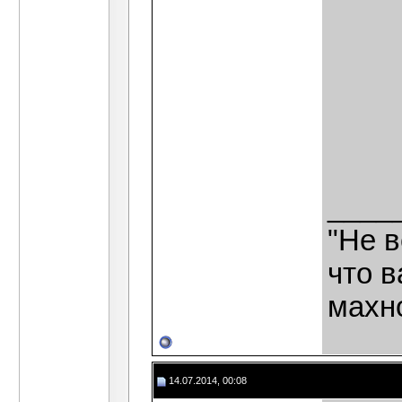
____
"Не в
что в
махн
14.07.2014, 00:08