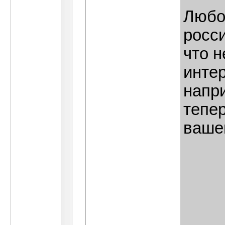
Любоп
росс
что н
интер
напри
тепе
ваше