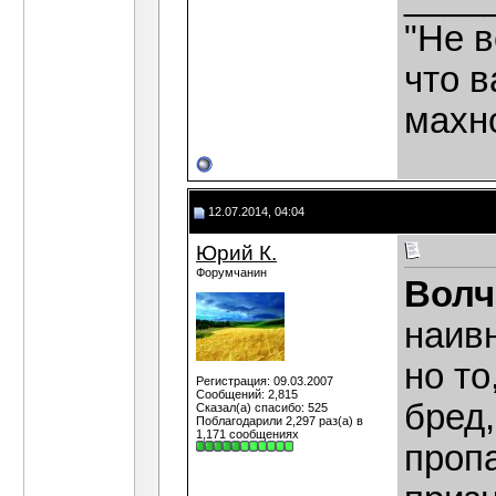
"Не в
что в
махн
12.07.2014, 04:04
Юрий К.
Форумчанин
Волч
наивн
но то
Регистрация: 09.03.2007
Сообщений: 2,815
бред
Сказал(а) спасибо: 525
Поблагодарили 2,297 раз(а) в
1,171 сообщениях
проп