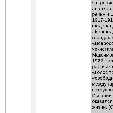
за грани
анархо-с
речь» и 
1917-191
федераци
«Конфеде
городах 
«Всеросс
чекистам
Максимов
1922 жил
рабочих 
«Голос т
«свободн
междуна
сотрудни
Испании 
оказался
жизни. (
С