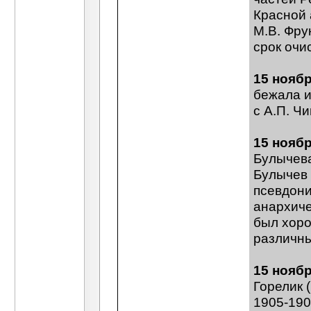
Красной
М.В. Фру
срок очи
15 нояб
бежала и
с А.П. Ч
15 ноябр
Булычева
Булычев 
псевдони
анархиче
был хоро
различны
15 нояб
Горелик 
1905-190