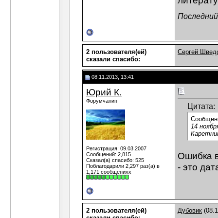
литерату
Последний 
2 пользователя(ей)
Сергей Швед
сказали cпасибо:
08.11.2013, 13:41
Юрий К.
Форумчанин
Цитата:
Сообщен
14 ноябр
Каретник
Регистрация: 09.03.2007
Ошибка в
Сообщений: 2,815
Сказал(а) спасибо: 525
- это да
Поблагодарили 2,297 раз(а) в
1,171 сообщениях
2 пользователя(ей)
Дубовик
(08.1
сказали cпасибо: