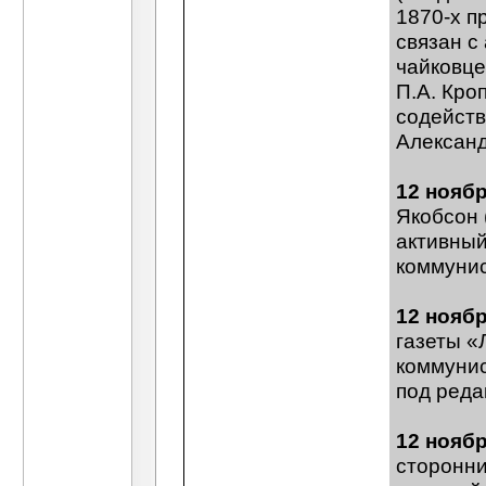
1870-х п
связан с
чайковце
П.А. Кро
содейств
Александ
12 ноябр
Якобсон 
активный
коммунис
12 ноябр
газеты «
коммунис
под реда
12 ноябр
сторонни