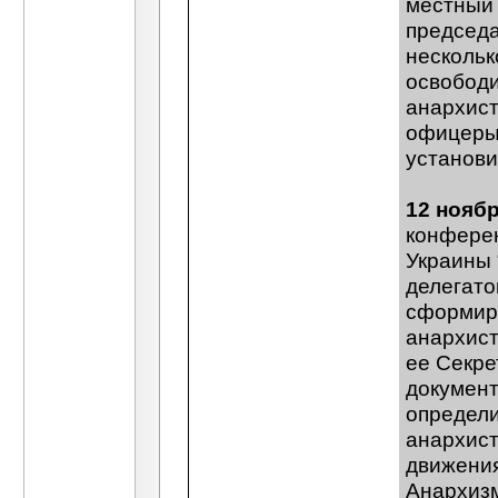
местный 
председа
нескольк
освободи
анархист
офицеры 
установи
12 нояб
конфере
Украины 
делегато
сформир
анархист
ее Секре
документ
определи
анархист
движени
Анархизм