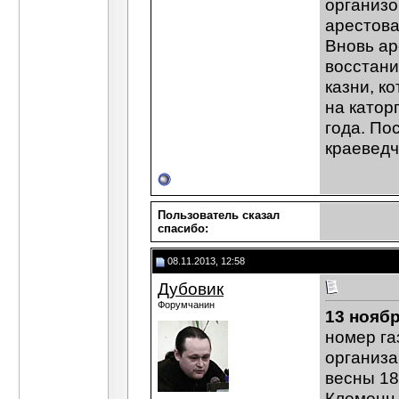
организо
арестова
Вновь ар
восстани
казни, к
на катор
года. По
краеведч
Пользователь сказал
cпасибо:
08.11.2013, 12:58
Дубовик
Форумчанин
13 ноябр
номер га
организа
весны 18
Клеменц,