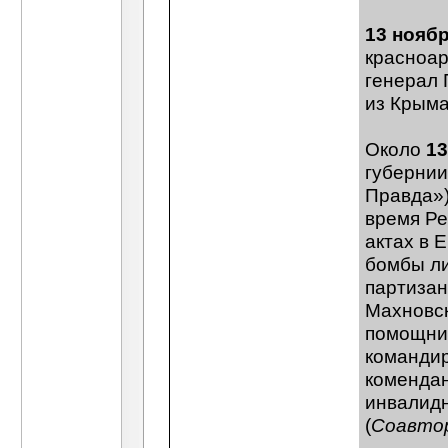
13 ноябр
красноар
генерал 
из Крыма
Около
13
губернии
Правда»)
время Ре
актах в 
бомбы ли
партизан
Махновск
помощник
командир
комендан
инвалидн
(
Соавтор