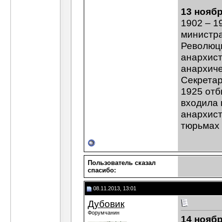
13 нояб
1902 – 1
министра
Революци
анархист
анархиче
Секретар
1925 отб
входила 
анархист
тюрьмах 
Пользователь сказал
cпасибо:
08.11.2013, 13:01
Дубовик
Форумчанин
14 ноябр