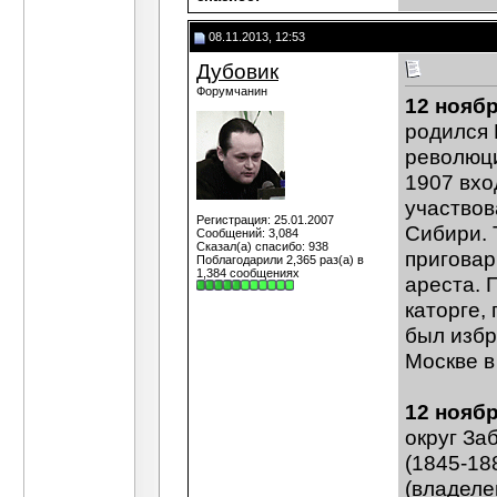
08.11.2013, 12:53
Дубовик
Форумчанин
12 ноябр
родился 
революци
1907 вхо
участвов
Регистрация: 25.01.2007
Сибири. 
Сообщений: 3,084
Сказал(а) спасибо: 938
приговар
Поблагодарили 2,365 раз(а) в
1,384 сообщениях
ареста. 
каторге,
был избр
Москве в
12 ноябр
округ За
(1845-18
(владеле