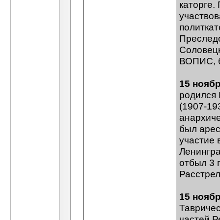
каторге.
участвов
политкат
Преследо
Соловецк
ВОПИС, б
15 ноябр
родился 
(1907-19
анархиче
был арес
участие 
Ленингра
отбыл 3 
Расстрел
15 ноябр
Тавричес
частей Р