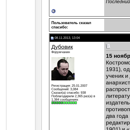
Последний 
Пользователь сказал
cпасибо:
08.11.2013, 13:04
Дубовик
Форумчанин
15 ноябр
Костромс
1931), о
ученик и
анархист
Регистрация: 25.01.2007
распрост
Сообщений: 3,084
Сказал(а) спасибо: 938
литерату
Поблагодарили 2,365 раз(а) в
1,384 сообщениях
издатель
противоп
два года
редактир
1901) и 