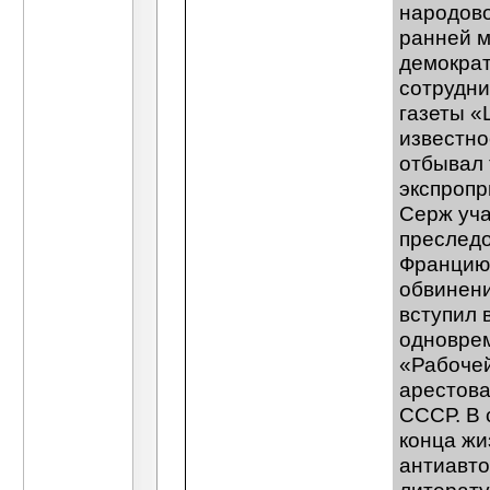
народово
ранней м
демократ
сотрудни
газеты «
известно
отбывал 
экспропр
Серж уча
преследо
Францию,
обвинени
вступил 
одноврем
«Рабочей
арестова
СССР. В 
конца жи
антиавто