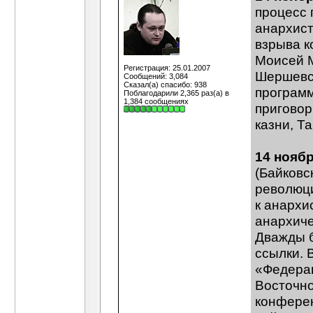
процесс 
анархист
взрыва 
Моисей М
Регистрация: 25.01.2007
Шершевск
Сообщений: 3,084
Сказал(а) спасибо: 938
программ
Поблагодарили 2,365 раз(а) в
1,384 сообщениях
приговор
казни, Т
14 ноябр
(Байковс
революци
к анархи
анархиче
Дважды б
ссылки. 
«Федерац
Восточно
конферен