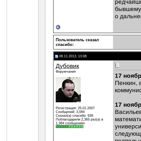
редчайш
бывшему 
о дальне
Пользователь сказал
cпасибо:
08.11.2013, 13:08
Дубовик
Форумчанин
17 ноябр
Пенкин, 
коммунис
17 ноябр
Регистрация: 25.01.2007
Васильев
Сообщений: 3,084
Сказал(а) спасибо: 938
математи
Поблагодарили 2,365 раз(а) в
1,384 сообщениях
универси
следующе
подпольн