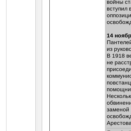
войны ст
вступил 
оппозици
освобож
14 нояб
Пантелей
из руков
В 1918 в
не расст
присоеди
коммунис
повстанц
помощник
Нескольк
обвинени
заменой 
освобожд
Арестова