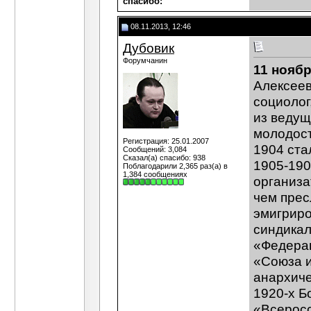
cпасибо:
08.11.2013, 12:46
Дубовик
Форумчанин
11 ноябр
Алексеев
социолог
из ведущ
молодост
Регистрация: 25.01.2007
1904 ста
Сообщений: 3,084
Сказал(а) спасибо: 938
1905-190
Поблагодарили 2,365 раз(а) в
1,384 сообщениях
организа
чем прес
эмигриро
синдикал
«Федерац
«Союза и
анархиче
1920-х Б
«Всеросс