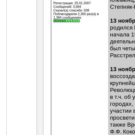
Регистрация: 25.01.2007
Степняк-
Сообщений: 3,084
Сказал(а) спасибо: 938
Поблагодарили 2,365 раз(а) в
1,384 сообщениях
13 нояб
родился 
начала 1
деятельн
был четы
Расстрел
13 ноябр
воссозда
крупней
Революци
в т.ч. о
городах,
участии 
просвети
также Вр
Ф.Ф. Кок