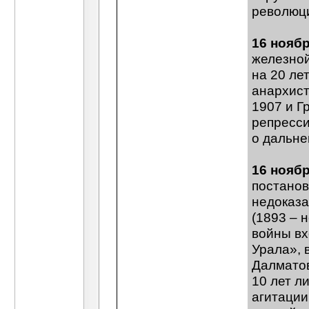
революц
16 нояб
железной
на 20 ле
анархист
1907 и Г
репресси
о дальне
16 ноябр
постанов
недоказа
(1893 – 
войны вх
Урала», 
Далматов
10 лет л
агитации