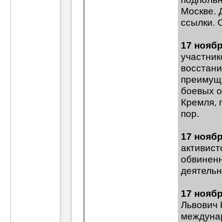
Москве. 
ссылки. 
17 нояб
участник
восстани
преимуще
боевых о
Кремля, 
пор.
17 нояб
активист
обвиненн
деятельн
17 нояб
Львович 
междуна