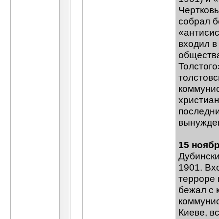
Чертковы
собрал б
«антисис
входил в
общества
Толстого
толстовс
коммунис
христиан
последни
вынужден
15 ноябр
Дубински
1901. Вх
терроре 
бежал с 
коммунис
Киеве, в