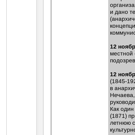
организа
и дано т
(анархич
концепци
коммунис
12 нояб
местной 
подозрев
12 нояб
(1845-19
в анархи
Нечаева,
руководи
Как один
(1871) п
летнюю с
культурн