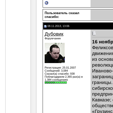
Пользователь сказал
cпасибо:
08.11.2013, 13:06
Дубовик
Форумчанин
16 ноябр
Феликсов
движения
из основ
революци
Регистрация: 25.01.2007
Иваново-
Сообщений: 3,084
Сказал(а) спасибо: 938
заграниц
Поблагодарили 2,365 раз(а) в
1,384 сообщениях
границы.
сибирско
предприн
Кавказе;
обществе
«Грузинс