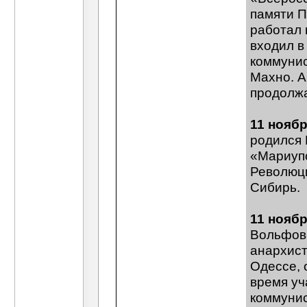
памяти П
работал 
входил в
коммунис
Махно. А
продолжа
11 ноябр
родился 
«Мариупо
Революци
Сибирь.
11 ноябр
Вольфови
анархист
Одессе, 
время уч
коммунис