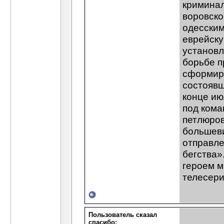
криминал
воровско
одесским
еврейску
установл
борьбе п
сформиро
состоявш
конце ию
под кома
петлюров
большеви
отправле
бегства»
героем м
телесери
Пользователь сказал
cпасибо: