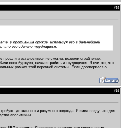
#
18
ете, у противника оружие, используя его в дальнейшей
, что его сделали трудящиеся.
же прошли и остановиться не смогли, возвели ограбление,
били всех буржуев, начали грабить и трудящихся. Я считаю, что
ральных рамках этой порочной системы. Если договорился о
#
19
 требуют детального и разумного подхода. Я имел ввиду, что для
дства аполитичны.
отив ВВП и режима. Я прекрасно осознаю, что ничего кроме