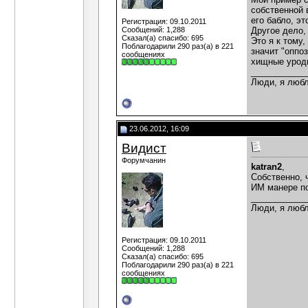
собственной 
его бабло, э
Регистрация: 09.10.2011
Сообщений: 1,288
Другое дело,
Сказал(а) спасибо: 695
Это я к тому
Поблагодарили 290 раз(а) в 221
значит "оппо
сообщениях
хищные урод
___________
Люди, я любл
23.06.2012, 16:09
Видист
Форумчанин
katran2
,
Собственно, 
ИМ манере по
___________
Люди, я любл
Регистрация: 09.10.2011
Сообщений: 1,288
Сказал(а) спасибо: 695
Поблагодарили 290 раз(а) в 221
сообщениях