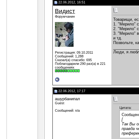
22.06.2012, 16:51
Видист
Форумчанин
Товарищи, ес
1. "Мерило" 
2. "Мерило" 
3. "Мерило" 
и тд.
Позвольте, к
___________
Люди, я любл
Регистрация: 09.10.2011
Сообщений: 1,288
Сказал(а) спасибо: 695
Поблагодарили 290 раз(а) в 221
сообщениях
22.06.2012, 17:17
ашурбанипал
Guest
Цитата:
Сообщений: n/a
Сообщен
[
Так Вы о
правда ч
преферен