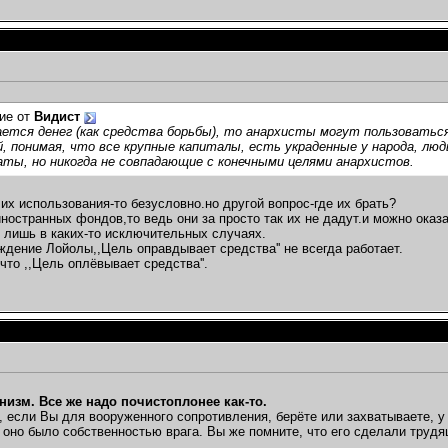
ие от
Видист
ется денег (как средства борьбы), то анархисты могут пользоватьс
, понимая, что все крупные капиталы, есть украденные у народа, лю
ты, но никогда не совпадающие с конечными целями анархистов.
 их использования-то безусловно.но другой вопрос-где их брать?
иностранных фондов,то ведь они за просто так их не дадут.и можно оказ
 лишь в каких-то исключительных случаях.
дение Лойолы,,Цель оправдывает средства'' не всегда работает.
что ,,Цель оплёвывает средства''.
низм. Все же надо почистоплонее как-то.
, если Вы для вооруженного сопротивления, берёте или захватываете, у
о оно было собственностью врага. Вы же помните, что его сделали труд
_______