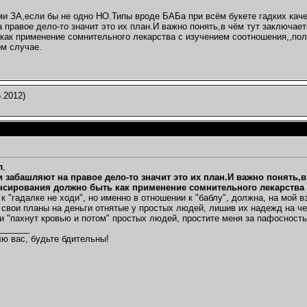
и ЗА,если бы не одно НО.Типы вроде БАБа при всём букете гадких качес
 правое дело-то значит это их план.И важно понять,в чём тут заключа
как применение сомнительного лекарства с изучением соотношения,,поль
ом случае.
.2012)
л
,
 и забашляют на правое дело-то значит это их план.И важно понять
нсирования должно быть как применение сомнительного лекарства с
, к "гадалке не ходи", но именно в отношении к "баблу", должна, на мой
т свои планы на деньги отнятые у простых людей, лишив их надежд на че
ни "пахнут кровью и потом" простых людей, простите меня за пафосность
_______
ю вас, будьте бдительны!