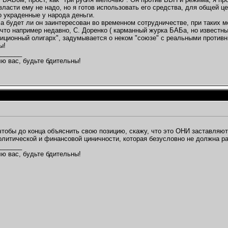
власти ему не надо, но я готов использовать его средства, для общей це
то украденные у народа деньги.
 а будет ли он заинтересован во временном сотрудничестве, при таких 
, что например недавно, С. Доренко ( карманный журка БАБа, но известн
зиционный олигарх", задумывается о неком "союзе" с реальными противн
ы!
_______
ю вас, будьте бдительны!
чтобы до конца объяснить свою позицию, скажу, что это ОНИ заставляют
литической и финансовой циничности, которая безусловно не должна р
_______
ю вас, будьте бдительны!