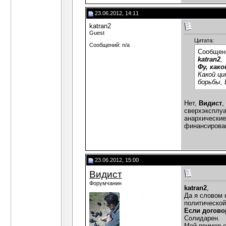
23.06.2012, 14:11
katran2
Guest
Цитата:
Сообщений: n/a
Сообщен
katran2
,
Фу, как
Какой ци
борьбы, 
Нет,
Видист
,
сверхэксплуа
анархические
финансирован
23.06.2012, 15:00
Видист
Форумчанин
katran2
,
Да я словом 
политической
Если догово
Солидарен.
Мой пример с