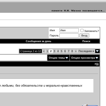
Имя
Запомнить?
Пароль
Сообщения за день
Поиск
Страница 2 из 12
<
1
2
3
4
5
6
7
8
>
Последняя
»
Опции темы
Опции просмотра
#
11
я любыми, без обязательств и морально-нравственных