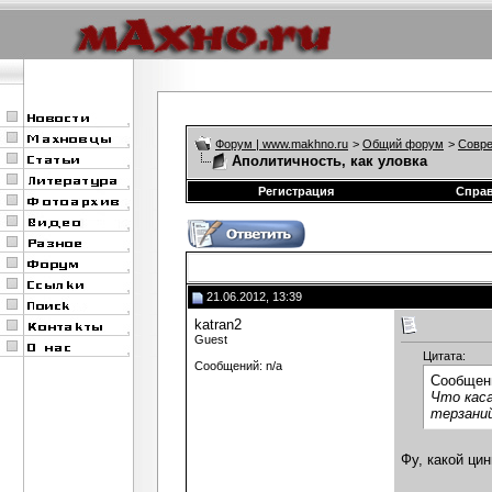
Форум | www.makhno.ru
>
Общий форум
>
Совре
Аполитичность, как уловка
Регистрация
Спра
21.06.2012, 13:39
katran2
Guest
Цитата:
Сообщений: n/a
Сообщен
Что каса
терзаний
Фу, какой ци