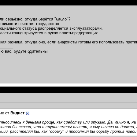
ли серьёзно, откуда берётся "бабло"?
стоимости печатает государство.
социального статуса распределяется эксплуататорами.
власти концентрируется в руках властьпредержащих.
акая разница, откуда оно, если анархисты готовы его использовать проти
_______
ю вас, будьте бдительны!
ие от
Видист
тноситесь к деньгам проще, как средству или оружию. Да, лично я, на
естно бы сказал, что в случае смены власти, я ему ничего не должен,
ций, расстрелял бы, как "собаку" и продолжил бы борьбу против новой