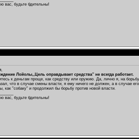
ю вас, будьте бдительны!
л
,
ждение Лойолы,,Цель оправдывает средства'' не всегда работает.
итесь к деньгам проще, как средству или оружию. Да, лично я, на борьб
азал, что в случае смены власти, я ему ничего не должен, а в случае ег
ы, как "собаку" и продолжил бы борьбу против новой власти.
_______
ю вас, будьте бдительны!