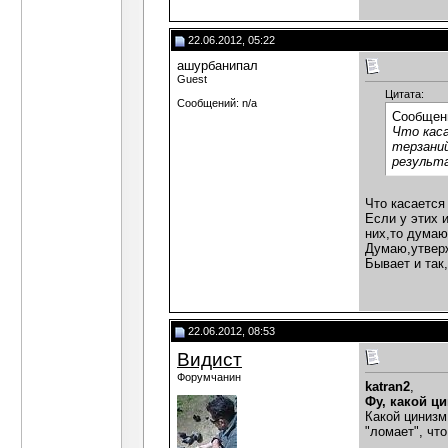
22.06.2012, 05:22
ашурбанипал
Guest
Цитата:
Сообщений: n/a
Сообщен
Что каса
терзаний
результа
Что касается
Если у этих 
них,то думаю
Думаю,утверж
Бывает и так,
22.06.2012, 08:53
Видист
Форумчанин
katran2
,
Фу, какой ци
Какой цинизм
"ломает", чт
___________