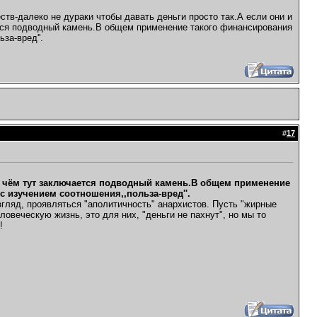
тв-далеко не дураки чтобы давать деньги просто так.А если они и
ется подводный камень.В общем применение такого финансирования
за-вред''.
#
17
,в чём тут заключается подводный камень.В общем применение
 изучением соотношения,,польза-вред''.
 взгляд, проявляться "аполитичность" анархистов. Пусть "жирные
ловеческую жизнь, это для них, "деньги не пахнут", но мы то
!