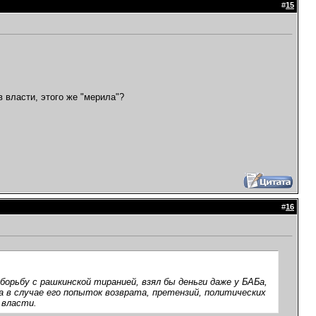
#
15
в власти, этого же "мерила"?
#
16
 борьбу с рашкинской тиранией, взял бы деньги даже у БАБа,
 а в случае его попыток возврата, претензий, политических
 власти.