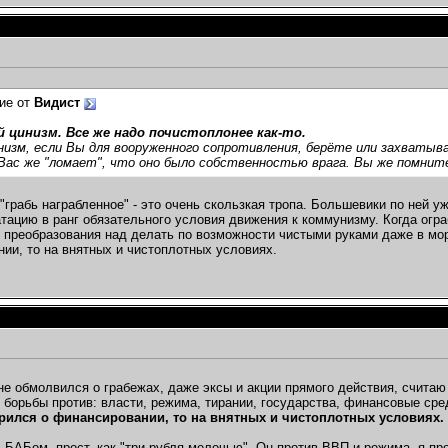
ие от
Видист
ой цинизм. Все же надо почистоплонее как-то.
низм, если Вы для вооруженного сопротивления, берёте или захватыва
Вас же "ломает", что оно было собственностью врага. Вы же помните
 "грабь награбленное" - это очень скользкая тропа. Большевики по ней у
тацию в ранг обязательного условия движения к коммунизму. Когда огра
 преобразования над делать по возможности чистыми руками даже в мо
ии, то на внятных и чистоплотных условиях.
не обмолвился о грабежах, даже эксы и акции прямого действия, считаю
 борьбы против: власти, режима, тирании, государства, финансовые сре
рился о финансировании, то на внятных и чистоплотных условиях.
 БАБом, прост, как "три рубля мелочью". Он против ВВП и режима, я пр