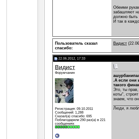
Обеими рукам
забашляют на
должно быть 
И так в кажд
Пользователь сказал
Видист
(22.06
cпасибо:
22.06.2012, 17:33
Видист
Форумчанин
ашурбанипа
.А если они
такого фина
Это, ты прав
коты", строя
знаем, что о
___________
Люди, я любл
Регистрация: 09.10.2011
Сообщений: 1,288
Сказал(а) спасибо: 695
Поблагодарили 290 раз(а) в 221
сообщениях