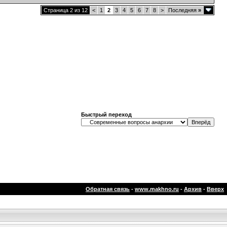
Страница 2 из 12
<
1
2
3
4
5
6
7
8
>
Последняя
»
Быстрый переход
Обратная связь
-
www.makhno.ru
-
Архив
-
Вверх