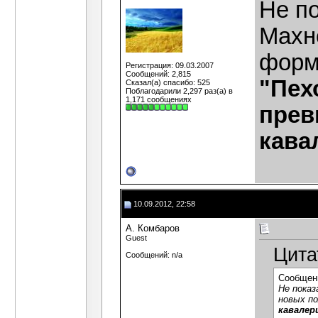
Не по
Махно
форм
Регистрация: 09.03.2007
Сообщений: 2,815
"Пех
Сказал(а) спасибо: 525
Поблагодарили 2,297 раз(а) в
1,171 сообщениях
прев
кава
10.09.2012, 22:58
А. Комбаров
Guest
Цита
Сообщений: n/a
Сообщен
Не показ
новых по
кавалери