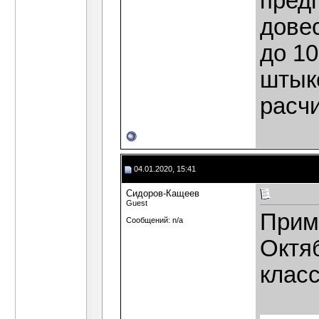
предп
дове
до 10
штыко
расч
04.01.2020, 15:41
Сидоров-Кащеев
Guest
Прим
Сообщений: n/a
Октяб
класс