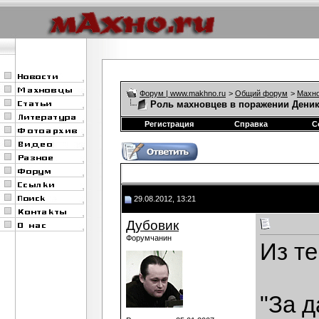
Форум | www.makhno.ru
>
Общий форум
>
Махно
Роль махновцев в поражении Дени
Регистрация
Справка
С
29.08.2012, 13:21
Дубовик
Форумчанин
Из те
"За д