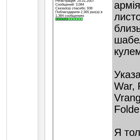
Регистрация: 25.01.2007
армія
Сообщений: 3,084
Сказал(а) спасибо: 938
Поблагодарили 2,365 раз(а) в
листо
1,384 сообщениях
близь
шабел
кулем
Указа
War, 
Vrang
Folder
Я тол