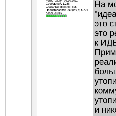
Регистрация: 09.10.2011
На мо
Сообщений: 1,288
Сказал(а) спасибо: 695
Поблагодарили 290 раз(а) в 221
"идеа
сообщениях
это 
это 
к ИД
Прим
реал
боль
утоп
комм
утопи
и ник