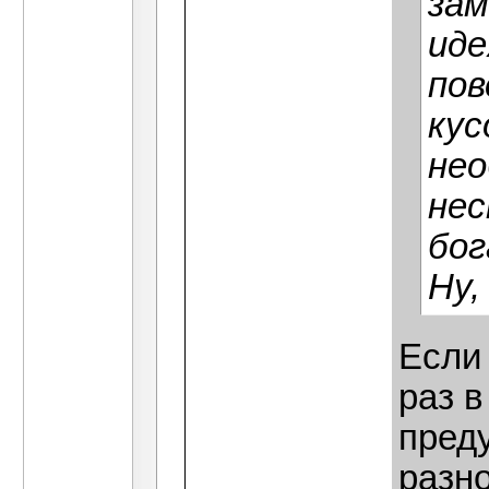
зам
иде
пов
кус
не
не
бо
Ну,
Если 
раз в
пред
разн