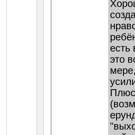
Хоро
созд
нрав
ребён
есть 
это в
мере
усил
Плюс
(возм
ерун
"выхо