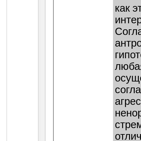
как э
интер
Согла
антр
гипо
люба
осущ
согл
агрес
нено
стре
отлич