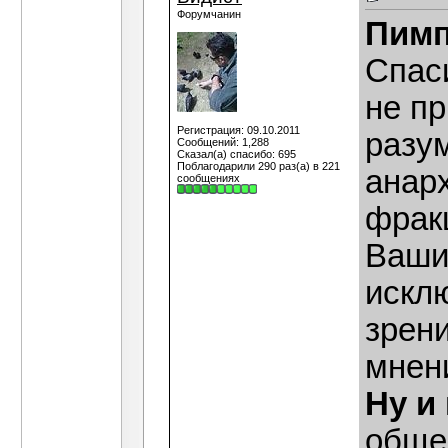
Форумчанин
Пимп
Спаси
не п
Регистрация: 09.10.2011
разу
Сообщений: 1,288
Сказал(а) спасибо: 695
Поблагодарили 290 раз(а) в 221
анар
сообщениях
фракц
Ваши 
исклю
зрени
мнен
Ну и
обще