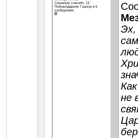
Сказал(а) спасибо: 13
Со
Поблагодарили 7 раз(а) в 6
сообщениях
Ме
Эх,
сам
люд
Хри
зна
Как
не 
св
Цар
бер