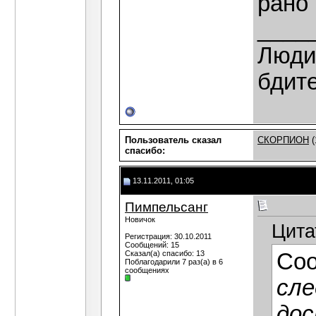
рано 
____
Люди,
бдит
Пользователь сказал
СКОРПИОН
(
cпасибо:
13.11.2011, 01:05
Пимпельсанг
Новичок
Цита
Регистрация: 30.10.2011
Сообщений: 15
Сказал(а) спасибо: 13
Со
Поблагодарили 7 раз(а) в 6
сообщениях
сле
дос