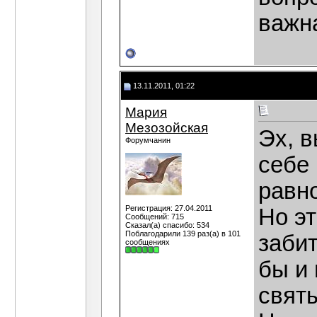
важна
13.11.2011, 01:22
Мария
Мезозойская
Эх, в
Форумчанин
себе 
равно
Регистрация: 27.04.2011
Но эт
Сообщений: 715
Сказал(а) спасибо: 534
Поблагодарили 139 раз(а) в 101
забит
сообщениях
бы и 
свят