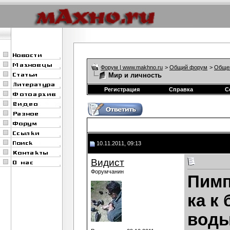
Форум | www.makhno.ru
>
Общий форум
>
Обще
Мир и личность
Регистрация
Справка
С
10.11.2011, 09:13
Видист
Форумчанин
Пимп
ка к 
вод