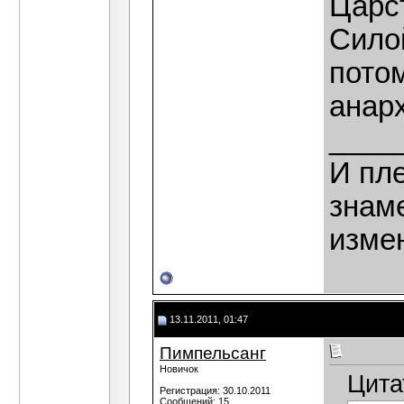
Царс
Сило
потом
анар
____
И пле
знаме
изме
13.11.2011, 01:47
Пимпельсанг
Новичок
Цита
Регистрация: 30.10.2011
Сообщений: 15