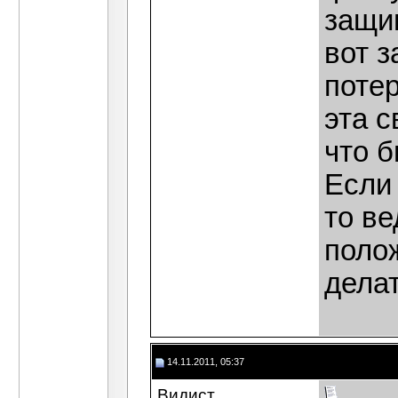
защи
вот 
потер
эта с
что 
Если
то ве
полож
делат
14.11.2011, 05:37
Видист