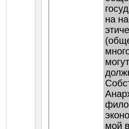
госу
на н
этич
(обще
мног
могут
долж
Собс
Анарх
фило
эконо
мой в