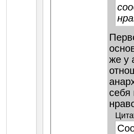
соо
нра
Перво
основ
же у 
отнош
анар
себя
нрав
Цита
Со