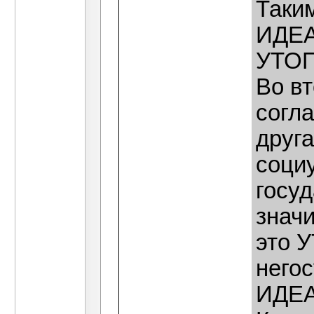
Таким
ИДЕА
УТО
Во вт
согла
друг
социу
госуд
значи
это 
него
ИДЕА