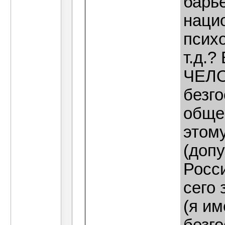
барье
наци
психо
т.д.?
ЧЕЛО
безг
общес
этом
(доп
Росс
сего
(я и