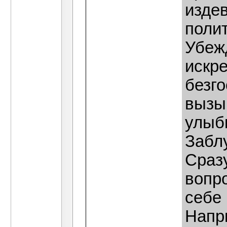
изде
поли
Убежд
искре
безг
вызы
улыбк
Забл
Сразу
вопро
себе 
Напр