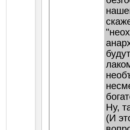
безго
нашей
скаж
"нео
анар
будут
лаком
необ
несм
богат
Ну, т
(И эт
вопро