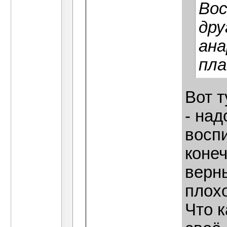
Вос
дру
ана
пла
Вот т
- над
воспи
конеч
верны
плох
Что к