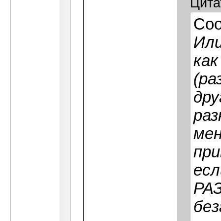
Цита
Со
Или
как
(ра
дру
раз
мен
при
ес
РАЗ
без