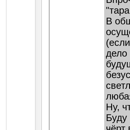
"тара
В общ
осущ
(если
дело
будущ
безу
светл
люба
Ну, ч
Буду 
чёрт 