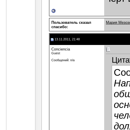
Пользователь сказал
Мария Мезоз
cпасибо:
13.11.2011, 21:48
Сonciencia
Guest
Цита
Сообщений: n/a
Со
Нап
общ
осн
чел
дол