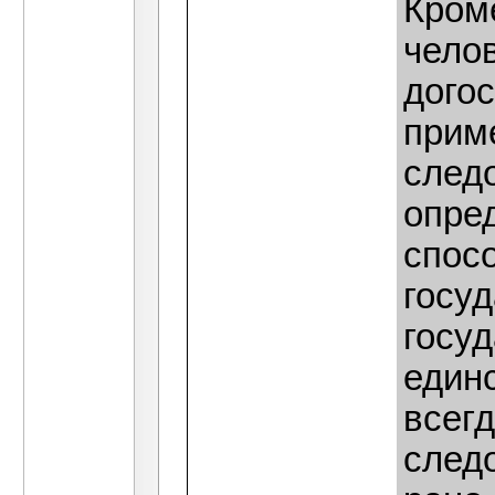
Кроме
челов
догос
приме
следо
опре
спосо
госу
госуд
единс
всег
следо