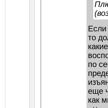
Плю
(во
Если 
то до
какие
восп
по се
пред
изъян
еще ч
как м