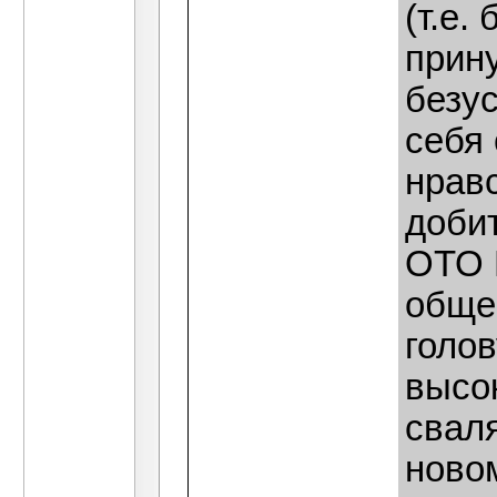
(т.е.
прин
безу
себя
нрав
доби
ОТО 
обще
голов
высо
свал
новом