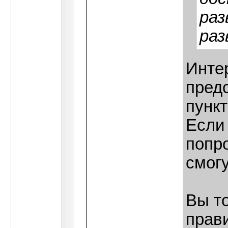
раз
раз
Интер
предс
пунк
Если 
попр
смогу
Вы т
прави