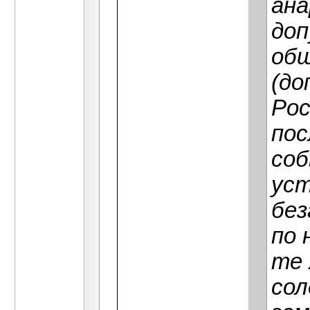
ана
доп
общ
(до
Рос
пос
соб
уст
без
по 
те 
сол