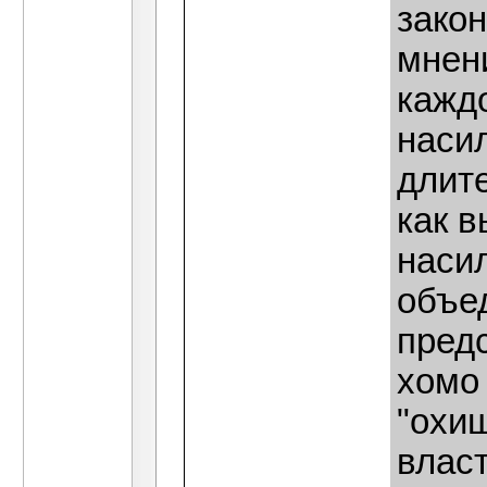
закон
мнен
каждо
насил
длит
как 
наси
объе
пред
хомо
"охи
влас