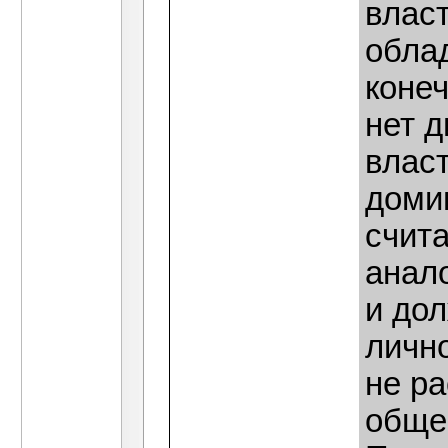
влас
обла
конеч
нет д
власт
доми
счит
анал
и до
лично
не ра
общес