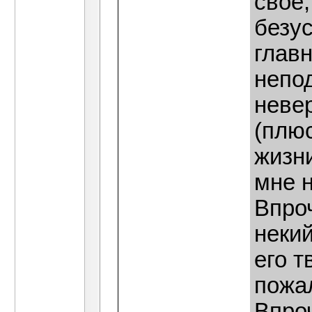
своё,
безу
главн
непо
невер
(плю
жизни
мне 
Впроч
некий
его т
пожал
Впро