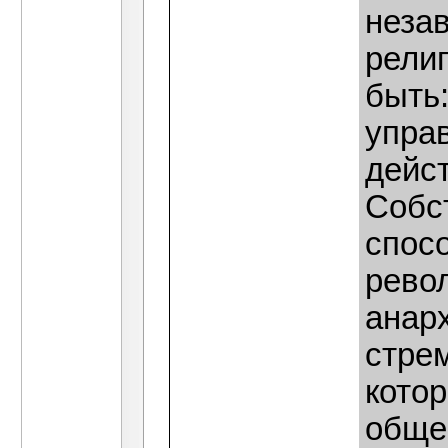
незав
религ
быть:
упра
дейс
Собст
спос
рево
анарх
стрем
кото
обще