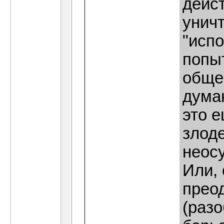
дейс
унич
"испо
попыт
общес
думаю
это 
злоде
неос
Или, 
прео
(раз