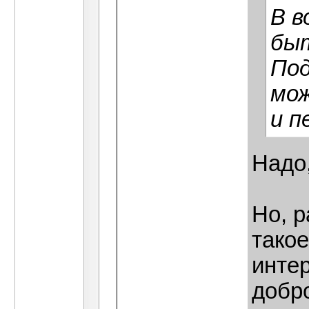
В в
быт
Под
мож
и п
Надо,
Но, р
тако
интер
добр