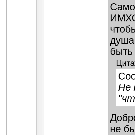
Само
ИМХО
чтобы
душа
быть 
Цита
Со
Не 
"чт
Добро
не бы