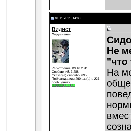
01.11.2011, 14:03
Видист
Форумчанин
Сидо
Не м
"что
Регистрация: 09.10.2011
На мо
Сообщений: 1,288
Сказал(а) спасибо: 695
Поблагодарили 290 раз(а) в 221
общес
сообщениях
повед
норм
вмес
созна