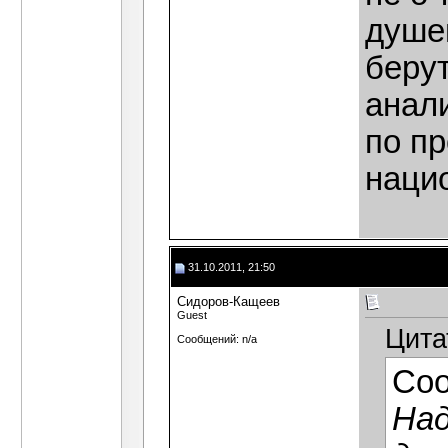
душе
берут
анали
по пр
наци
31.10.2011, 21:50
Сидоров-Кащеев
Guest
Цита
Сообщений: n/a
Со
Над