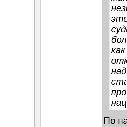
нез
это
суд
бол
как
отк
над
ста
про
нац
По н