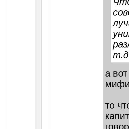
Что
сов
луч
уни
раз
т.д
а вот
мифи
то чт
капи
говор