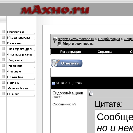
Форум | www.makhno.ru
>
Общий форум
>
Обще
Мир и личность
Регистрация
Справка
С
31.10.2011, 02:03
Сидоров-Кащеев
Guest
Цитата:
Сообщений: n/a
Сообще
но и не