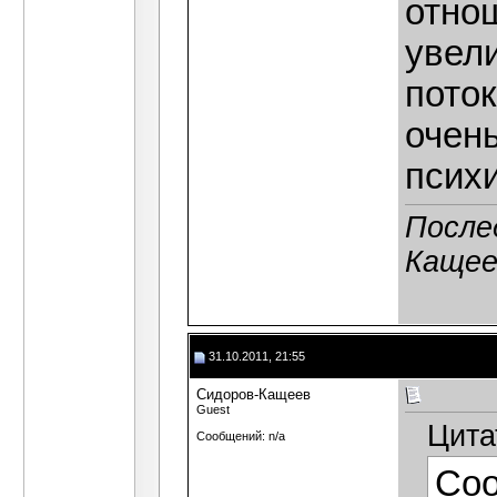
отно
увел
поток
очен
психи
После
Кащее
31.10.2011, 21:55
Сидоров-Кащеев
Guest
Цита
Сообщений: n/a
Со