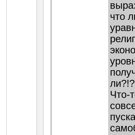
выраз
что л
урав
религ
эконо
уровн
получ
ли?!?
Что-т
совс
пуск
само