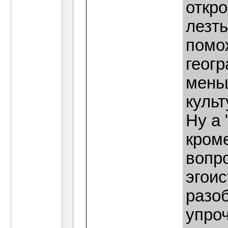
откр
лезть
помо
геогр
мень
куль
Ну а 
кроме
вопро
эгоис
разо
упро