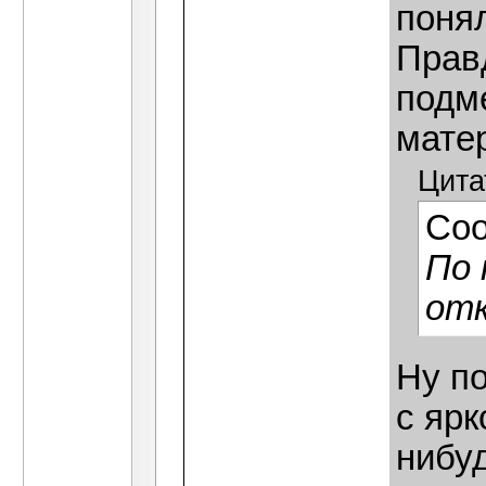
понял
Прав
подме
мате
Цита
Со
По 
от
Ну по
с яр
нибу