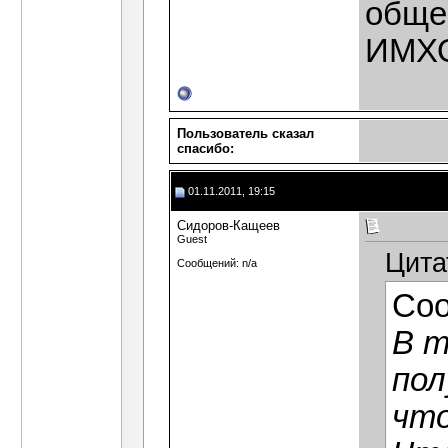
общес
ИМХО
Пользователь сказал
cпасибо:
01.11.2011, 19:15
Сидоров-Кащеев
Guest
Цита
Сообщений: n/a
Со
В т
пол
что