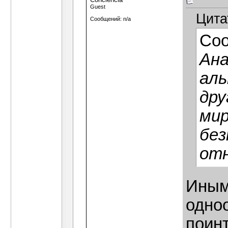
Guest
Цита
Сообщений: n/a
Со
Ан
аль
дру
мир
без
от
Иным
одно
поинт