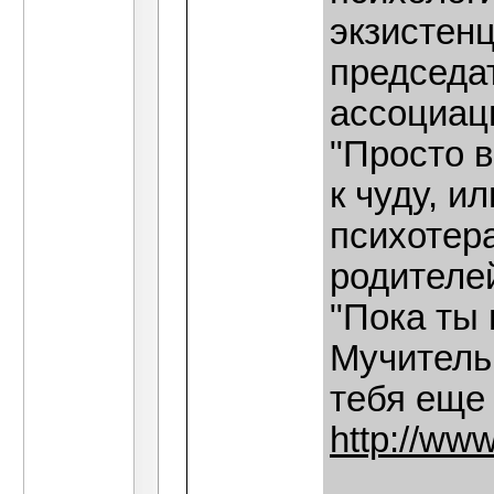
экзистен
председа
ассоциац
"Просто в
к чуду, и
психотер
родителей
"Пока ты 
Мучительн
тебя еще н
http://www