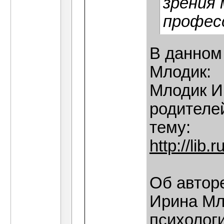
зрения
профес
В данном
Млодик:
Млодик И
родителе
тему:
http://lib
Об автор
Ирина Мл
психолог