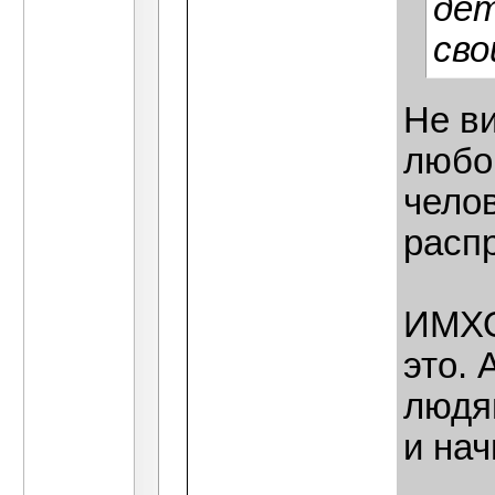
дет
сво
Не в
любо
челов
расп
ИМХО
это. 
людя
и нач