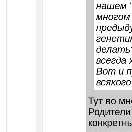
нашем "
многом
предыду
генети
делать?
всегда 
Вот и 
всякого
Тут во мн
Родители
конкретны