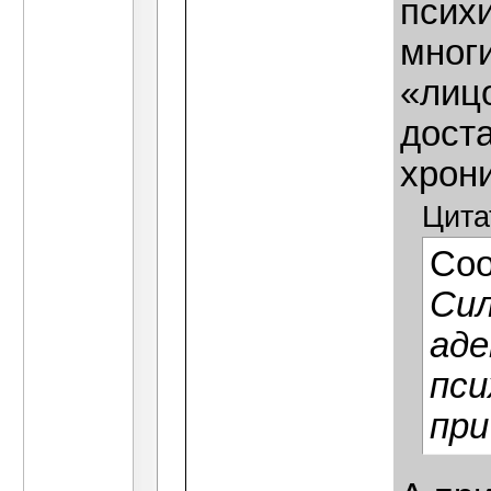
психи
мног
«лицо
доста
хрони
Цита
Со
Сил
аде
пси
при