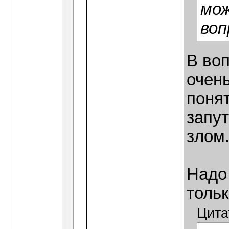
мож
воп
В во
очен
поня
запут
злом
Надо 
тольк
Цита