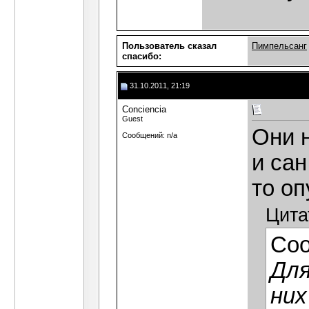
Пользователь сказал
Пимпельсанг
cпасибо:
31.10.2011, 21:19
Сonciencia
Guest
Они 
Сообщений: n/a
и сан
то оп
Цита
Со
Для
них