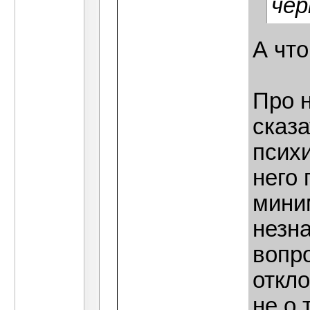
чер
А чт
Про 
сказа
психи
него
мини
незна
вопро
откл
не о 