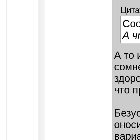
Цита
Со
А 
А то 
сомн
здоро
что п
Безус
онос
вари