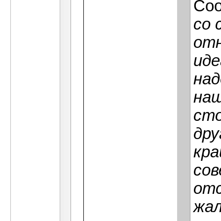
Со
со 
отн
иде
над
наш
сто
дру
кра
сов
отс
жал