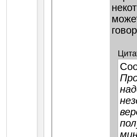
некот
може
гово
Цита
Со
Пр
над
нез
вер
пол
мин