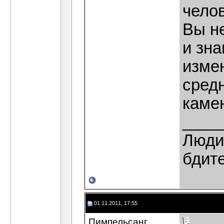
чело
Вы не
и зна
изме
средн
каме
____
Люди,
бдит
01.11.2011, 17:55
Пимпельсанг