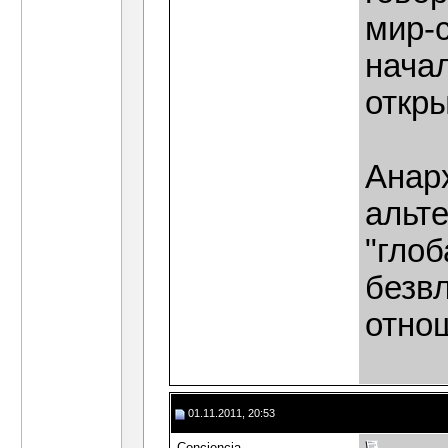
мир-
нача
откры
Анар
альте
"глоб
безв
отно
01.11.2011, 20:53
Сonciencia