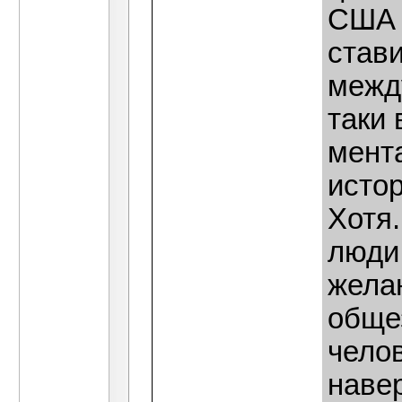
США и
став
межд
таки 
мента
истор
Хотя.
люди,
жела
обще
челов
навер