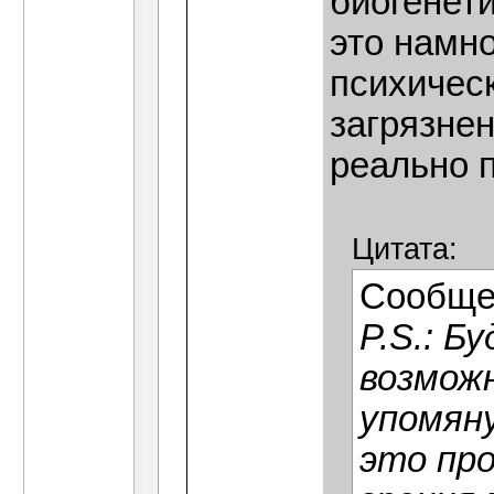
биогенет
это намно
психичес
загрязне
реально 
Цитата:
Сообще
P.S.: Б
возможн
упомян
это про