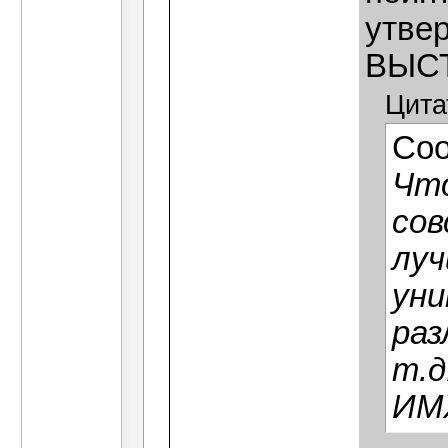
утвер
ВЫСТ
Цита
Со
Что
сов
луч
уни
раз
т.д
ИМХ