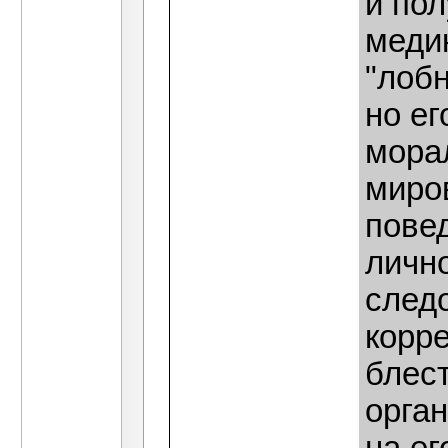
и по
медик
"лобн
но ег
мора
миро
повед
лично
след
корре
блес
орга