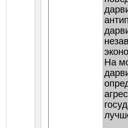
дарви
антип
дарв
неза
экон
На мо
дарв
опре
агре
госу
лучше
____