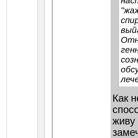
нас
"жа
спи
вый
Отн
ген
соз
обс
леч
Как н
спосо
живу
замеч