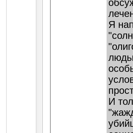
обсу
лече
Я на
"сол
"оли
людьм
особы
усло
прос
И тол
"жаж
убийц