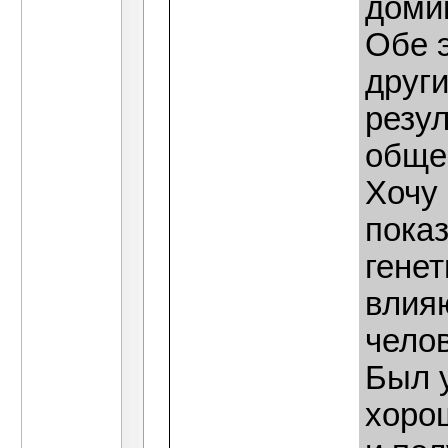
доми
Обе 
други
резул
обще
Хочу
показ
генет
влия
челов
Был 
хоро