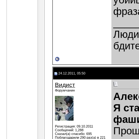
убий
фраз
____
Люди,
бдит
24.12.2011, 05:50
Видист
Форумчанин
Алек
Я ст
фаши
Регистрация: 09.10.2011
Прош
Сообщений: 1,288
Сказал(а) спасибо: 695
Поблагодарили 290 раз(а) в 221