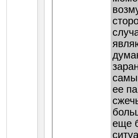
возм
стор
случ
явля
дума
заран
самы
ее па
сжеч
боль
еще 
ситуа