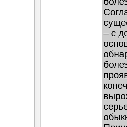
болез
Согл
суще
– с д
осно
обна
болез
проя
коне
вырож
серь
обык