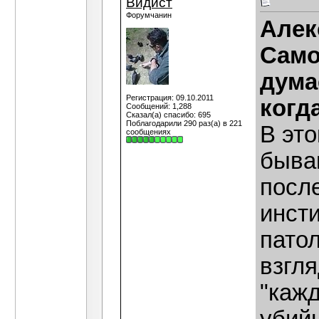
Видист
Форумчанин
Алек
Само
дума
Регистрация: 09.10.2011
когд
Сообщений: 1,288
Сказал(а) спасибо: 695
Поблагодарили 290 раз(а) в 221
В это
сообщениях
быва
после
инст
патол
взгля
"кажд