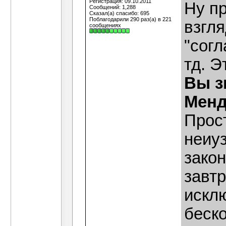
Регистрация: 09.10.2011
Ну пр
Сообщений: 1,288
Сказал(а) спасибо: 695
Поблагодарили 290 раз(а) в 221
взгля
сообщениях
"согл
тд. Э
Вы з
Менд
Прост
неиу
закон
завт
искл
беск