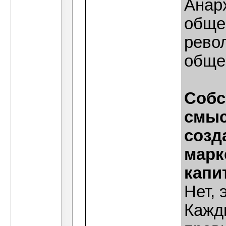
Анар
обще
рево
обще
Собс
смыс
созд
марк
капи
Нет, 
Кажд