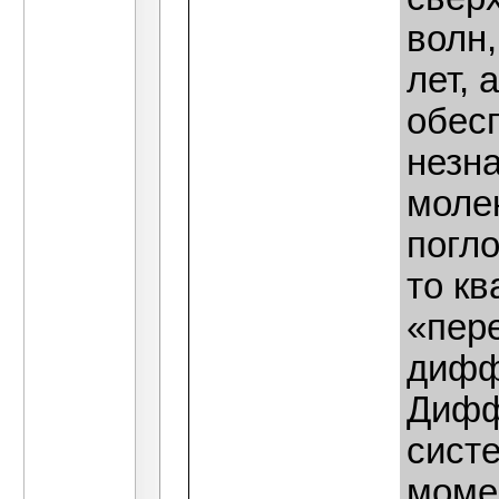
волн
лет, 
обес
незн
моле
погло
то кв
«пер
дифф
Дифф
сист
моме