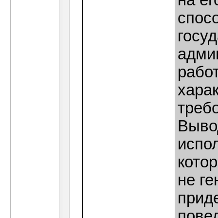
на е
спосо
госуд
адми
работ
хара
треб
Вывод
испол
кото
не ге
прид
пове