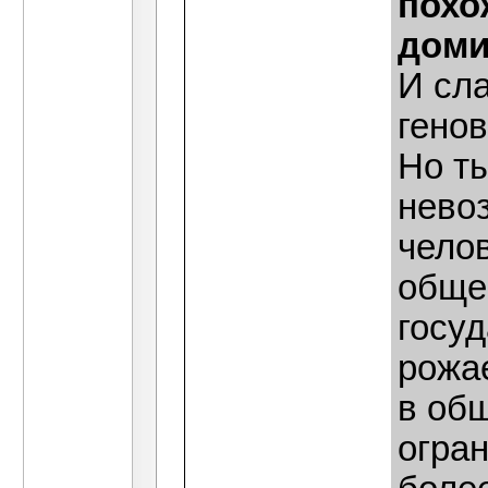
похо
доми
И сла
генов
Но ты
невоз
челов
обще
госуд
рожае
в об
огран