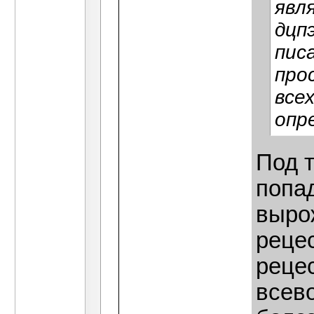
явл
дцп
пис
про
все
опр
Под 
попа
выро
рецес
реце
всев