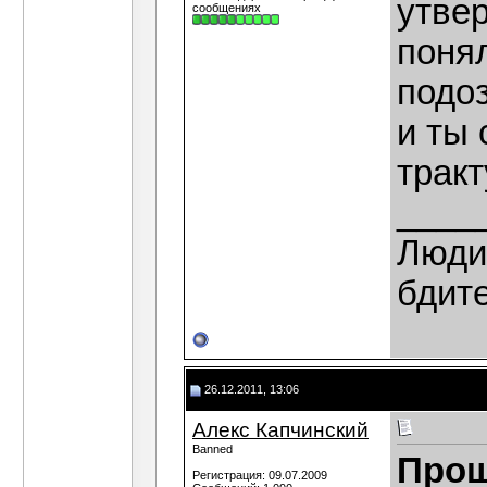
утвер
сообщениях
поня
подоз
и ты 
трак
____
Люди,
бдит
26.12.2011, 13:06
Алекс Капчинский
Banned
Прош
Регистрация: 09.07.2009