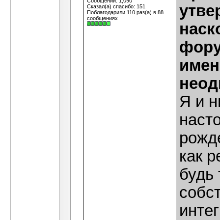
Сообщений: 1,090
утве
Сказал(а) спасибо: 151
Поблагодарили 110 раз(а) в 88
сообщениях
наск
фору
имен
неод
Я и н
наст
рожде
как р
будь
собст
интег