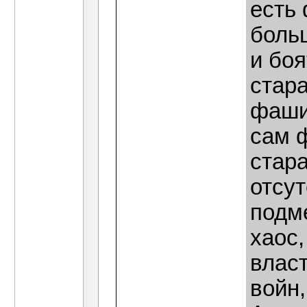
есть
боль
и боя
стар
фаши
сам ф
стар
отсут
подм
хаос
власт
войн,