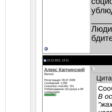
соци
ублю
____
Люди,
бдит
23.12.2011, 13:11
Алекс Капчинский
Banned
Цита
Регистрация: 09.07.2009
Сообщений: 1,090
Сказал(а) спасибо: 151
Соо
Поблагодарили 110 раз(а) в 88
сообщениях
В о
"жа