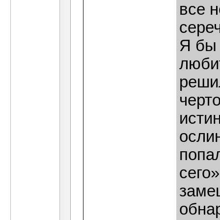
все н
сере
Я бы 
любит
решил
черт
истин
ослин
попал
сего»
замеш
обна