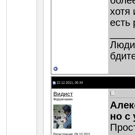
более
хотя 
есть 
____
Люди,
бдит
22.12.2011, 05:34
Видист
Форумчанин
Алек
но с
Прост
Регистрация: 09.10.2011