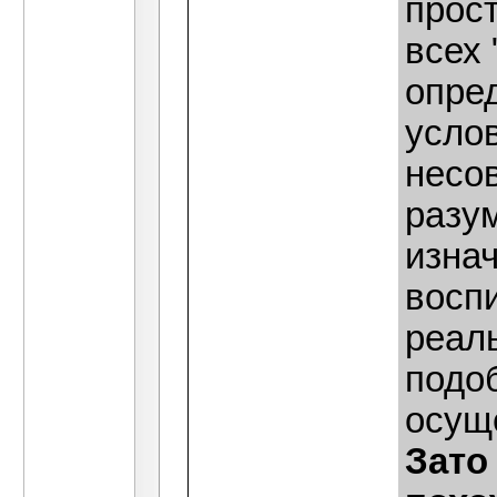
прост
всех 
опред
усло
несо
разу
изнач
воспи
реаль
подо
осущ
Зато