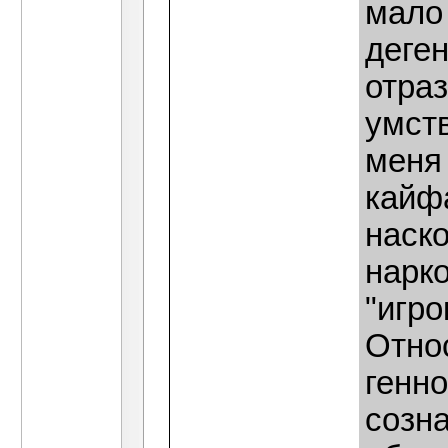
мало
деге
отра
умст
меня
кайфа
наск
нарко
"игр
Относ
генн
созна