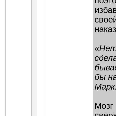
поэто
изба
своей
наказ
«Нет
сдел
быва
бы н
Марк.
Мозг 
свер