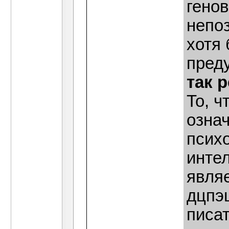
генов
непо
хотя
пред
так 
То, ч
означ
психо
интел
явля
дцпэ
писа