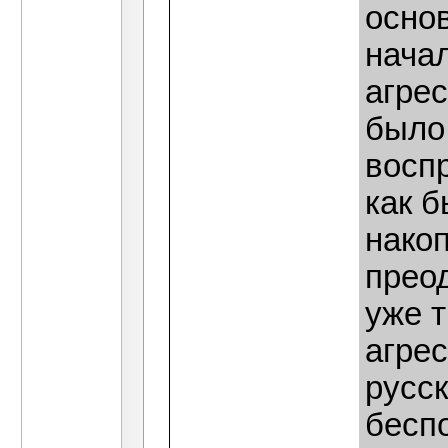
основ
нача
агрес
было 
восп
как 
нако
преод
уже т
агрес
русс
бесп