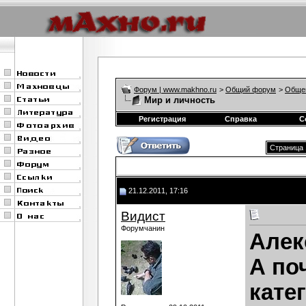
Форум | www.makhno.ru
>
Общий форум
>
Обще
Мир и личность
Регистрация
Справка
С
Страница 
21.12.2011, 17:16
Видист
Форумчанин
Алек
А по
кате