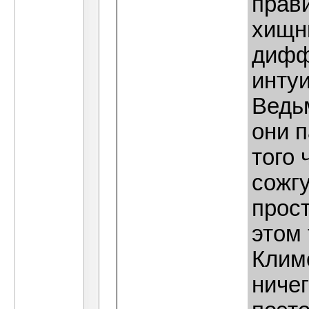
прави
хищни
дифф
интуи
Ведьм
они п
того 
сожгу
прост
этом 
Клим
ничег