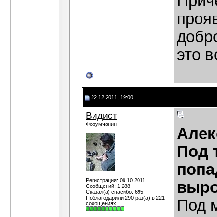
Приче
прояв
добр
это 
22.12.2011, 19:00
Видист
Форумчанин
Алек
Под 
попа
Регистрация: 09.10.2011
выро
Сообщений: 1,288
Сказал(а) спасибо: 695
Поблагодарили 290 раз(а) в 221
Под 
сообщениях