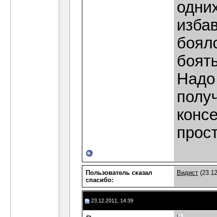
одних
избав
боялс
боят
Надо 
полу
конс
прос
Пользователь сказал
Видист
(23.12
cпасибо:
23.12.2011, 14:39