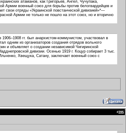
краинских атаманов, как Григорьев, Ангел, Чучупака,
ной Армии военный союз для борьбы против белогвардейцев и
вает свои отряды «Украинской повстанческой дивизией»*—
расной Армии не только не пошло на этот союз, но и вторично
в 1906–1908 гг. был анархистом-коммунистом, участвовал в
 стал одним из организаторов создания отрядов вольного
ирин и объявляет о создании независимой Чигиринской
Надднепровской дивизии. Осенью 1919 г. Коцур собирает 3 тыс.
Ильченко, Хвещука, Сатану, заключает военный союз с
#
395