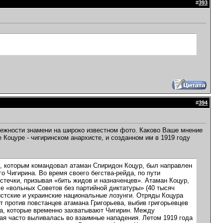
#
393
#
394
лежности знамени на широко известном фото. Каково Ваше мнение
 Коцуре - чигиринском анархисте, и созданном им в 1919 году
и), которым командовал атаман Спиридон Коцур, был направлен
о Чигирина. Во время своего бегства-рейда, по пути
стечки, призывая «бить жидов и назначенцев». Атаман Коцур,
е «вольных Советов без партийной диктатуры» (40 тысяч
истские и украинские национальные лозунги. Отряды Коцура
 против повстанцев атамана Григорьева, выбив григорьевцев
ра, которые временно захватывают Чигирин. Между
ая часто выливалась во взаимные нападения. Летом 1919 года