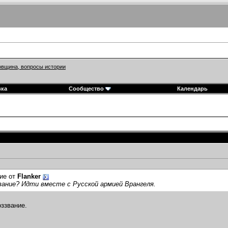
вщина, вопросы истории
вка
Сообщество
Календарь
ие от
Flanker
вание? Идти вместе с Русской армией Врангеля.
оззвание.