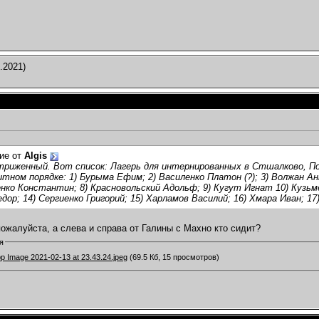
.2021)
ие от
Algis
риженный. Вот список: Лагерь для интернированных в Стшалково, Пол
тном порядке: 1) Бурыма Ефим; 2) Василенко Платон (?); 3) Волжан Ант
енко Константин; 8) Красновольский Адольф; 9) Кугут Игнат 10) Кузьме
дор; 14) Сергиенко Григорий; 15) Харламов Василий; 16) Хмара Иван; 1
ожалуйста, а слева и справа от Галины с Махно кто сидит?
я
 Image 2021-02-13 at 23.43.24.jpeg
(69.5 Кб, 15 просмотров)