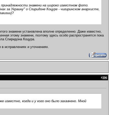
 принадлежности знамени на широко известном фото.
ах за Украину" о Спиридоне Коцуре - чигиринском анархисте,
ивизии)?
этого знамени установлена вполне определенно. Даже известно,
щенная этому знамени, поэтому здесь особо распространятся пока
ела Спиридона Коцура.
 в исправлениях и уточнениях.
#
396
 известно, когда и у кого оно было захвачено. Мной