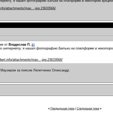
тернету, я нашел фотографию Батьки на платформе в некотором аукционн
t.info/attachments/max...-jpg.23633566/
ие от
Владислав П.
по интернету, я нашел фотографию Батьки на платформе в некотором
eibert.info/attachments/max...-jpg.23633566/
 Маузером за поясом Лепетченко Олександр.
«
Предыдущая тема
|
Следующая тема
»