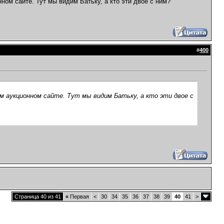
ом сайте. Тут мы видим Батьку, а кто эти двое с ним?
#
400
 аукционном сайте. Тут мы видим Батьку, а кто эти двое с
Страница 40 из 41
«
Первая
<
30
34
35
36
37
38
39
40
41
>