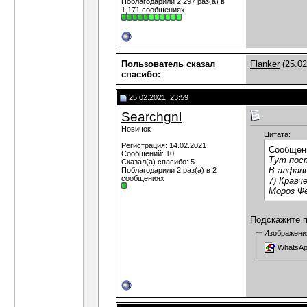
Поблагодарили 2,297 раз(а) в
1,171 сообщениях
Пользователь сказал
Flanker
(25.02
cпасибо:
25.02.2021, 23:59
Searchgnl
Новичок
Цитата:
Регистрация: 14.02.2021
Сообщен
Сообщений: 10
Тут пост
Сказал(а) спасибо: 5
В алфави
Поблагодарили 2 раз(а) в 2
сообщениях
7) Кравч
Мороз Фе
Подскажите п
Изображени
WhatsApp