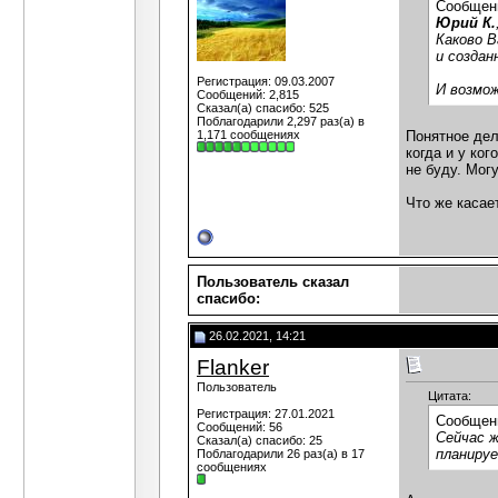
Сообщен
Юрий К.
Каково В
и создан
Регистрация: 09.03.2007
И возмо
Сообщений: 2,815
Сказал(а) спасибо: 525
Поблагодарили 2,297 раз(а) в
1,171 сообщениях
Понятное дел
когда и у ко
не буду. Мог
Что же касае
Пользователь сказал
cпасибо:
26.02.2021, 14:21
Flanker
Пользователь
Цитата:
Регистрация: 27.01.2021
Сообщен
Сообщений: 56
Сейчас ж
Сказал(а) спасибо: 25
планируе
Поблагодарили 26 раз(а) в 17
сообщениях