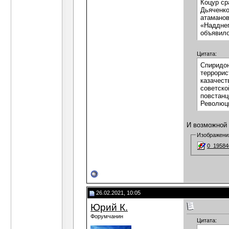
Коцур ср
Дьяченко
атаманов
«Надднеп
объявило
Цитата:
Спиридон
террорис
казачест
советско
повстанц
Революци
И возможной
Изображени
0_19584
26.02.2021, 10:05
Юрий К.
Форумчанин
Цитата: