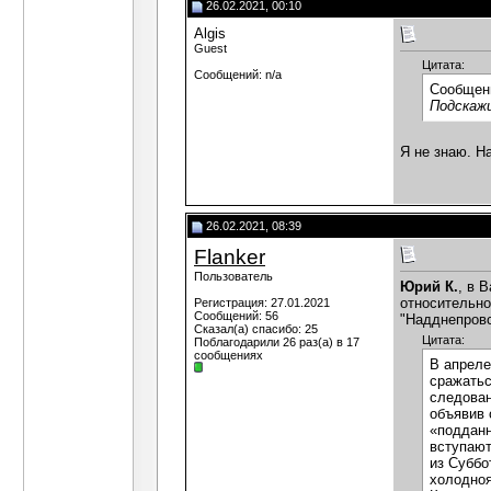
26.02.2021, 00:10
Algis
Guest
Цитата:
Сообщений: n/a
Сообщен
Подскажи
Я не знаю. Н
26.02.2021, 08:39
Flanker
Пользователь
Юрий К.
, в 
относительно
Регистрация: 27.01.2021
Сообщений: 56
"Надднепровс
Сказал(а) спасибо: 25
Цитата:
Поблагодарили 26 раз(а) в 17
сообщениях
В апреле
сражатьс
следован
объявив 
«подданн
вступают
из Суббо
холодноя