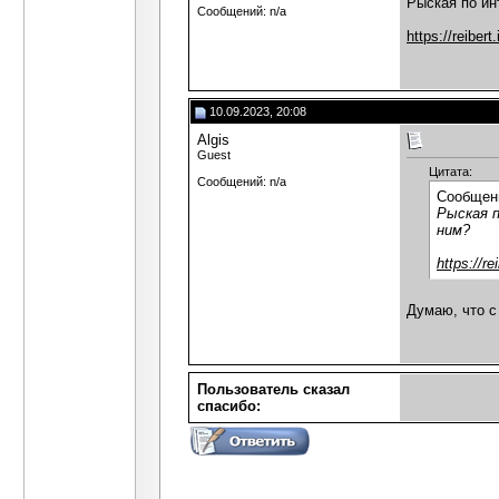
Рыская по ин
Сообщений: n/a
https://reiber
10.09.2023, 20:08
Algis
Guest
Цитата:
Сообщений: n/a
Сообщен
Рыская 
ним?
https://r
Думаю, что с
Пользователь сказал
cпасибо: