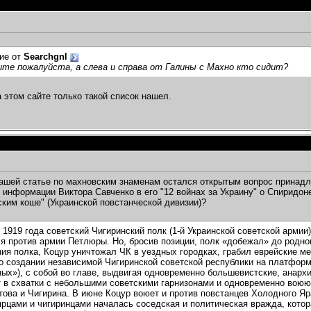
ие от
Searchgnl
те пожалуйста, а слева и справа от Галины с Махно кто сидит?
а этом сайте только такой список нашел.
Вашей статье по махновским знаменам остался открытым вопрос принад
 информации Виктора Савченко в его "12 войнах за Украину" о Спиридоне
ким коше" (Украинской повстанческой дивизии)?
 1919 года советский Чигиринский полк (1-й Украинской советской арми
я против армии Петлюры. Но, бросив позиции, полк «добежал» до родног
ия полка, Коцур уничтожал ЧК в уездных городках, грабил еврейские ме
о создании независимой Чигиринской советской республики на платформ
ых»), с собой во главе, выдвигая одновременно большевистские, анарх
 в схватки с небольшими советскими гарнизонами и одновременно воюют
това и Чигирина. В июне Коцур воюет и против повстанцев Холодного Я
рцами и чигиринцами началась соседская и политическая вражда, котор