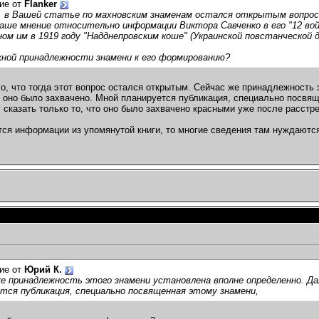
ие от
Flanker
, в Вашей статье по махновским знаменам остался открытым вопрос
аше мнение относительно информации Виктора Савченко в его "12 войн
ном им в 1919 году "Надднепровским коше" (Украинской повстанческой д
жной принадлежности знамени к его формированию?
о, что тогда этот вопрос остался открытым. Сейчас же принадлежность 
го оно было захвачено. Мной планируется публикация, специально посвя
у сказать только то, что оно было захвачено красными уже после расстр
тся информации из упомянутой книги, то многие сведения там нуждаются
ие от
Юрий К.
е принадлежность этого знамени установлена вполне определенно. Даже
тся публикация, специально посвященная этому знамени,