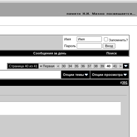
Имя
Запомнить?
Пароль
Сообщения за день
Поиск
Страница 40 из 41
«
Первая
<
30
34
35
36
37
38
39
40
41
>
Опции темы
Опции просмотра
#
391