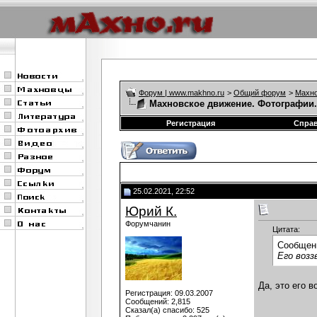
Форум | www.makhno.ru
>
Общий форум
>
Махно
Махновское движение. Фотографии.
Регистрация
Спра
25.02.2021, 22:52
Юрий К.
Форумчанин
Цитата:
Сообщен
Его возз
Да, это его в
Регистрация: 09.03.2007
Сообщений: 2,815
Сказал(а) спасибо: 525