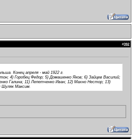
#
392
ьша. Конец апреля - май 1922 г.
он; 4) Горобец Федор; 5) Домашенко Яков; 6) Зайцев Василий;
нко Галина; 11) Лепетченко Иван; 12) Махно Нестор; 13)
7) Шуляк Максим.