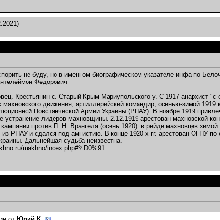
.2021)
 спорить не буду, но в именном биографическом указателе инфа по Белоч
нтелеймон Федорович
вец. Крестьянин с. Старый Крым Мариупольского у. С 1917 анархист "с 
к махновского движения, артиллерийский командир; осенью-зимой 1919 
люционной Повстанческой Армии Украины (РПАУ). В ноябре 1919 привле
е устранение лидеров махновщины. 2.12.1919 арестован махновской кон
 кампании против П. Н. Врангеля (осень 1920), в рейде махновцев зимой
 из РПАУ и сдался под амнистию. В конце 1920-х гг. арестован ОГПУ по
краины. Дальнейшая судьба неизвестна.
akhno.ru/makhno/index.php#%D0%91
ие от
Юрий К.