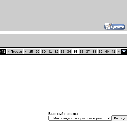
з 41
«
Первая
<
25
29
30
31
32
33
34
35
36
37
38
39
40
41
>
Быстрый переход