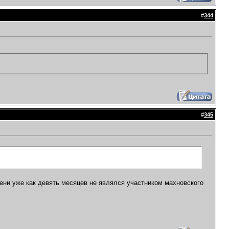
#
344
#
345
мени уже как девять месяцев не являлся участником махновского