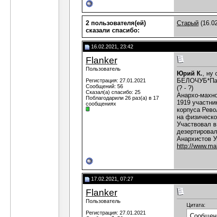
2 пользователя(ей)
Старый
(16.02
сказали cпасибо:
16.02.2021, 23:42
Flanker
Пользователь
Юрий К.
, ну
БЕЛОЧУБ*Па
Регистрация: 27.01.2021
Сообщений: 56
(? - ?)
Сказал(а) спасибо: 25
Анархо-махно
Поблагодарили 26 раз(а) в 17
1919 участни
сообщениях
корпуса Рево
на физическо
Участвовал в
дезертировал
Анархистов У
http://www.m
17.02.2021, 07:27
Flanker
Пользователь
Цитата:
Регистрация: 27.01.2021
Сообщен