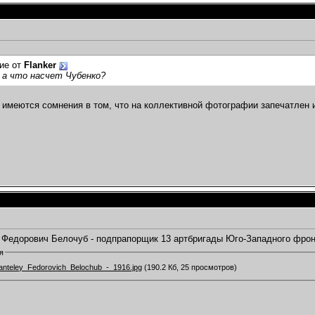
ие от
Flanker
 а что насчет Чубенко?
 имеются сомнения в том, что на коллективной фотографии запечатлен 
Федорович Белочуб - подпрапорщик 13 артбригады Юго-Западного фрон
я
anteley_Fedorovich_Belochub_-_1916.jpg
(190.2 Кб, 25 просмотров)