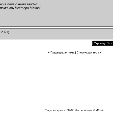
_______
р в поле с нами заодно
 помнить Нестора Махно!…
.2021)
Страница 35 и
«
Предыдущая тема
|
Следующая тема
»
Текущее время:
08:07
. Часовой пояс GMT +4.