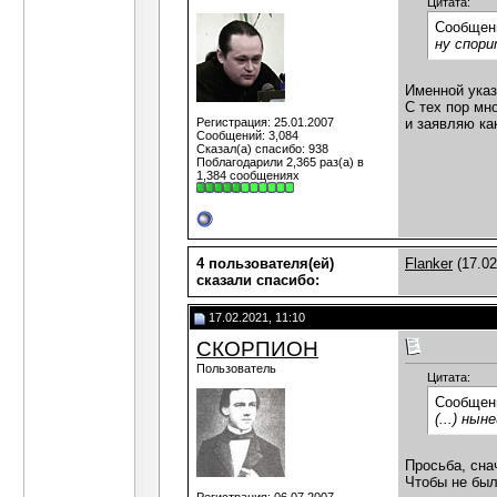
Цитата:
Сообщен
ну спори
Именной указ
С тех пор мн
Регистрация: 25.01.2007
и заявляю ка
Сообщений: 3,084
Сказал(а) спасибо: 938
Поблагодарили 2,365 раз(а) в
1,384 сообщениях
4 пользователя(ей)
Flanker
(17.02
сказали cпасибо:
17.02.2021, 11:10
СКОРПИОН
Пользователь
Цитата:
Сообщен
(...) ны
Просьба, сна
Чтобы не был