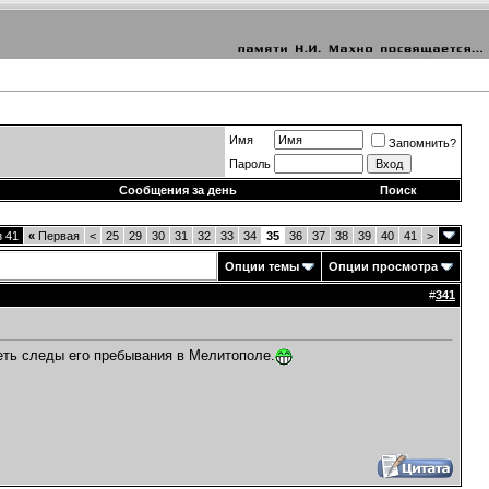
Имя
Запомнить?
Пароль
Сообщения за день
Поиск
з 41
«
Первая
<
25
29
30
31
32
33
34
35
36
37
38
39
40
41
>
Опции темы
Опции просмотра
#
341
еть следы его пребывания в Мелитополе.