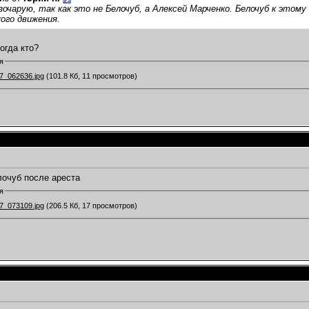
зочарую, так как это не Белочуб, а Алексей Марченко. Белочуб к этом
ого движения.
огда кто?
я
7_062636.jpg
(101.8 Кб, 11 просмотров)
очуб после ареста
я
7_073109.jpg
(206.5 Кб, 17 просмотров)