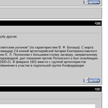
#
346
убу другая:
советским уклоном" (по характеристике В. Ф. Белаша). С марта
командир 2-й конной артиллерийской батареи Екатеринославского
чен Е. Л. Полонским к большевистскому заговору, направленному
трразведкой, дал показания против Полонского и был освобожден.
 1920-21. В феврале 1921 вместе с группой артиллеристов
 обвинении в участии в подпольной группе Конфедерации
#
347