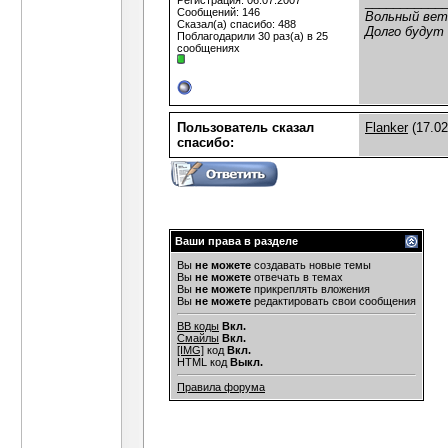
Регистрация: 06.07.2007
___________
Сообщений: 146
Вольный вете
Сказал(а) спасибо: 488
Долго будут
Поблагодарили 30 раз(а) в 25
сообщениях
Пользователь сказал
Flanker
(17.02
cпасибо:
Ваши права в разделе
Вы
не можете
создавать новые темы
Вы
не можете
отвечать в темах
Вы
не можете
прикреплять вложения
Вы
не можете
редактировать свои сообщения
BB коды
Вкл.
Смайлы
Вкл.
[IMG]
код
Вкл.
HTML код
Выкл.
Правила форума