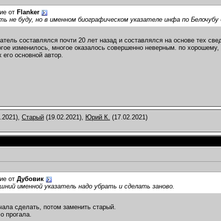
ие от
Flanker
ть не буду, но в именном биографическом указателе инфа по Белочубу 
атель составлялся почти 20 лет назад и составлялся на основе тех све
огое изменилось, многое оказалось совершенно неверным. по хорошему,
к его основной автор.
.2021),
Старый
(19.02.2021),
Юрий К.
(17.02.2021)
ие от
Дубовик
нешний именной указатель надо убрать и сделать заново.
чала сделать, потом заменить старый.
о прогала.