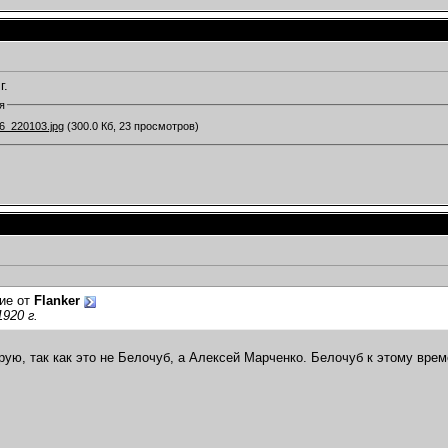
г.
я
6_220103.jpg
(300.0 Кб, 23 просмотров)
ие от
Flanker
1920 г.
рую, так как это не Белочуб, а Алексей Марченко. Белочуб к этому вре