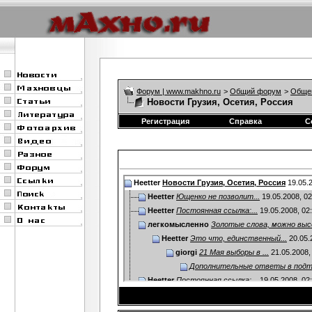
Форум | www.makhno.ru
>
Общий форум
>
Обще
Новости Грузия, Осетия, Россия
Регистрация
Справка
С
Heetter
Новости Грузия, Осетия, Россия
19.05.
Heetter
Ющенко не позволит...
19.05.2008,
02
Heetter
Постоянная ссылка:...
19.05.2008,
02
легкомысленно
Золотые слова, можно высе
Heetter
Это что, единственный...
20.05.
giorgi
21 Мая выборы в ...
21.05.2008
Дополнительные ответы в под
Heetter
Постоянная ссылка:...
19.05.2008,
02
Heetter
Забастовки во Франции...
19.05.2008
Heetter
В Америке никогда не было так...
19.