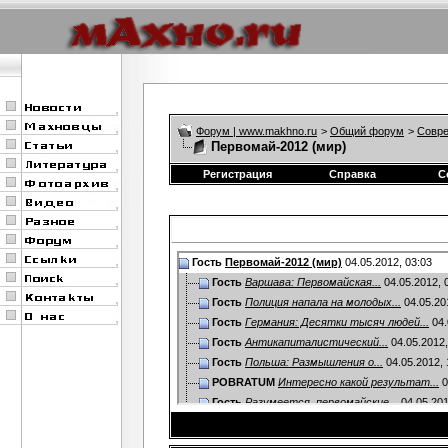
Форум | www.makhno.ru
>
Общий форум
>
Совре
Первомай-2012 (мир)
Регистрация
Справка
С
Гость
Первомай-2012 (мир)
04.05.2012,
03:03
Гость
Варшава: Первомайская...
04.05.2012,
Гость
Полиция напала на молодых...
04.05.20
Гость
Германия: Десятки тысяч людей...
04.
Гость
Антикапиталистический...
04.05.2012
Гость
Польша: Размышления о...
04.05.2012,
POBRATUM
Интересно какой результат...
0
Гость
Разумеется, первомайские...
04.05.20
Гость
Первомайское граффити (г....
04.05.2
Гость
Первомайские выступления...
04.05.2