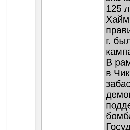
125 л
Хайм
прави
г. б
кампа
В рам
в Чи
забас
демо
подд
бомб
Госу