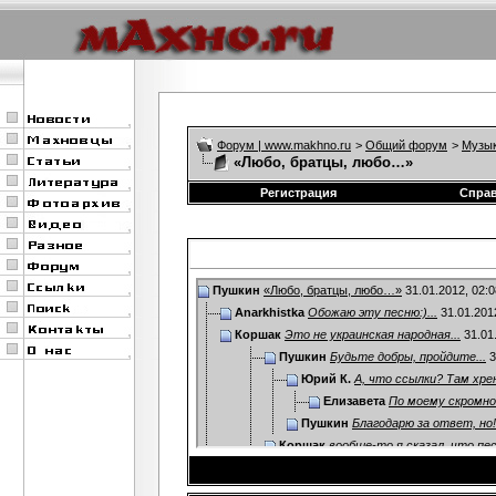
Форум | www.makhno.ru
>
Общий форум
>
Музы
«Любо, братцы, любо…»
Регистрация
Спра
Пушкин
«Любо, братцы, любо…»
31.01.2012,
02:0
Anarkhistka
Обожаю эту песню:)...
31.01.201
Коршак
Это не украинская народная...
31.01
Пушкин
Будьте добры, пройдите...
3
Юрий К.
А, что ссылки? Там хрен
Елизавета
По моему скромном
Пушкин
Благодарю за ответ, но!..
Коршак
вообще-то я сказал, что пес
Дополнительные ответы в под
Anarkhistka
Как не на украинском:eek:?А.