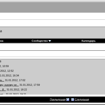
ка
вка
Сообщество
Календарь
8
2,
10:59
.2012,
12:52
1.01.2012,
16:34
ь...
31.01.2012,
17:02
у, никому не...
31.01.2012,
17:59
 В...
31.01.2012,
18:22
ня...
31.01.2012,
19:21
темах
Предыдущая
Следующая
..
01.02.2012,
07:18