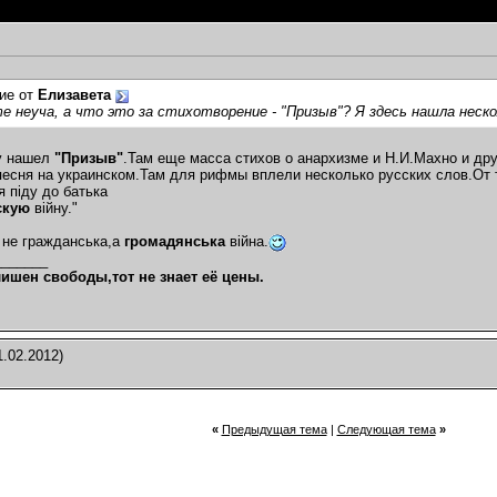
о за...
01.02.2012,
07:33
ние Нестора...
01.02.2012,
10:02
01.02.2012,
10:17
разу не...
02.02.2012,
08:30
ие от
Елизавета
01.2012,
23:28
 неуча, а что это за стихотворение - "Призыв"? Я здесь нашла неск
.02.2012,
01:35
ру нашел
"Призыв"
.Там еще масса стихов о анархизме и Н.И.Махно и дру
.
01.02.2012,
02:55
песня на украинском.Там для рифмы вплели несколько русских слов.От 
я пiду до батька
.2012,
11:10
скую
вiйну."
02.02.2012,
15:59
.02.2012,
22:08
 не гражданська,а
громадянська
вiйна.
_______
,...
02.02.2012,
22:47
лишен свободы,тот не знает её цены.
темах
2.2012,
00:20
не...
03.02.2012,
09:03
12,
00:11
.02.2012)
2,
10:12
вки"....
03.02.2012,
12:24
02.2012,
13:54
«
Предыдущая тема
|
Следующая тема
»
4,
13:48