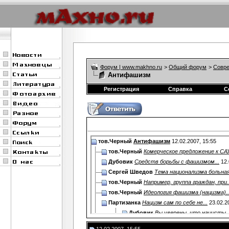
Форум | www.makhno.ru
>
Общий форум
>
Совре
Антифашизм
Регистрация
Справка
С
тов.Черный
Антифашизм
12.02.2007,
15:55
тов.Черный
Комерческое предложение к САУ.
Дубовик
Средств борьбы с фашизмом...
12.
Сергей Шведов
Тема национализма больная,
тов.Черный
Например, группа граждан, при..
тов.Черный
Идеология фашизма (нацизма)..
Партизанка
Нацизм сам по себе не...
23.02.2
Дубовик
Вы уверены, что нацисты..
Дубовик
Кстати, это еще относится