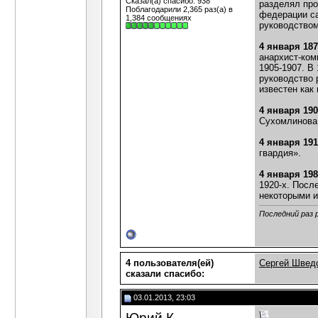
Сказал(а) спасибо: 938
разделял про
Поблагодарили 2,365 раз(а) в
федерации са
1,384 сообщениях
руководством
4 января 18
анархист-ком
1905-1907. В
руководство 
известен как
4 января 19
Сухомлинова.
4 января 19
гвардия».
4 января 19
1920-х. Посл
некоторыми и
Последний раз 
4 пользователя(ей)
Сергей Швед
сказали cпасибо:
03.01.2013, 23:03
Юрий К.