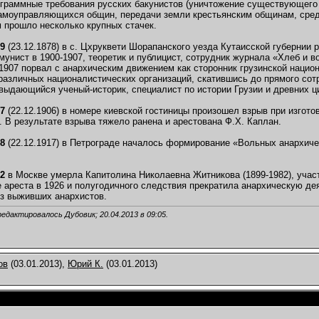
граммные требования русских бакунистов (уничтожение существующего п
моуправляющихся общин, передачи земли крестьянским общинам, средст
 прошло несколько крупных стачек.
79
(23.12.1878) в с. Цхруквети Шорапанского уезда Кутаисской губернии 
мунист в 1900-1907, теоретик и публицист, сотрудник журнала «Хлеб и в
 1907 порвал с анархическим движением как сторонник грузинской национ
различных националистических организаций, скатившись до прямого со
 выдающийся ученый-историк, специалист по истории Грузии и древних ц
07
(22.12.1906) в номере киевской гостиницы произошел взрыв при изгото
 В результате взрыва тяжело ранена и арестована Ф.Х. Каплан.
18
(22.12.1917) в Петрограде началось формирование «Вольных анархич
82
в Москве умерла Капитолина Николаевна Житникова (1899-1982), учас
е ареста в 1926 и полугодичного следствия прекратила анархическую де
з выживших анархистов.
редактировалось Дубовик; 20.04.2013 в
09:05
.
ов
(03.01.2013),
Юрий К.
(03.01.2013)