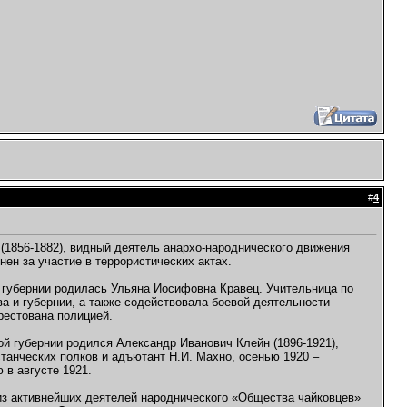
#
4
 (1856-1882), видный деятель анархо-народнического движения
ен за участие в террористических актах.
й губернии родилась Ульяна Иосифовна Кравец. Учительница по
а и губернии, а также содействовала боевой деятельности
рестована полицией.
ой губернии родился Александр Иванович Клейн (1896-1921),
танческих полков и адъютант Н.И. Махно, осенью 1920 –
 в августе 1921.
н из активнейших деятелей народнического «Общества чайковцев»