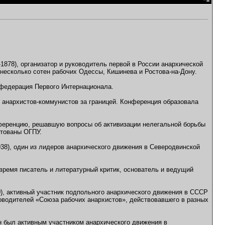
1878), организатор и руководитель первой в России анархической
 несколько сотен рабочих Одессы, Кишинева и Ростова-на-Дону.
 федерация Первого Интернационала.
 анархистов-коммунистов за границей. Конференция образовала
нференцию, решавшую вопросы об активизации нелегальной борьбы
стованы ОГПУ.
38), один из лидеров анархического движения в Северодвинской
 время писатель и литературный критик, основатель и ведущий
0), активный участник подпольного анархического движения в СССР
ководителей «Союза рабочих анархистов», действовавшего в разных
Он был активным участником анархического движения в