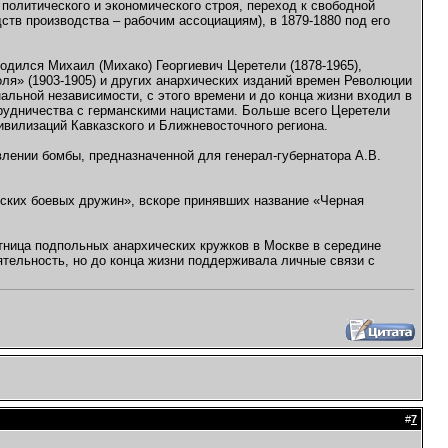
олитического и экономического строя, переход к свободной
в производства – рабочим ассоциациям), в 1879-1880 под его
родился Михаил (Михако) Георгиевич Церетели (1878-1965),
оля» (1903-1905) и других анархических изданий времен Революции
альной независимости, с этого времени и до конца жизни входил в
трудничества с германскими нацистами. Больше всего Церетели
ивилизаций Кавказского и Ближневосточного региона.
влении бомбы, предназначенной для генерал-губернатора А.В.
еских боевых дружин», вскоре принявших название «Черная
тница подпольных анархических кружков в Москве в середине
ятельность, но до конца жизни поддерживала личные связи с
#
7