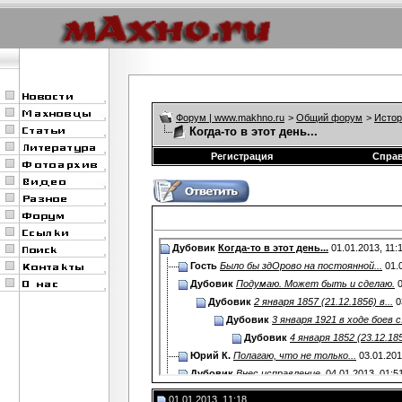
Форум | www.makhno.ru
>
Общий форум
>
Истор
Когда-то в этот день...
Регистрация
Спра
Дубовик
Когда-то в этот день...
01.01.2013,
11:
Гость
Было бы здОрово на постоянной...
01.
Дубовик
Подумаю. Может быть и сделаю.
0
Дубовик
2 января 1857 (21.12.1856) в...
0
Дубовик
3 января 1921 в ходе боев с.
Дубовик
4 января 1852 (23.12.1851
Юрий К.
Полагаю, что не только...
03.01.20
Дубовик
Внес исправление.
04.01.2013,
01:5
Дубовик
5 января 1888 (24.12.1887) в...
0
01.01.2013, 11:18