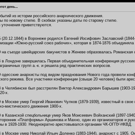
ря...
04.01.2013,
18:35
этот день...
темах
й...
12.01.2013,
01:38
бытий из истории российского анархического движения.
ы по новому стилю. В скобках указаны даты по старому стилю.
013,
02:32
 уточнения приветствуются.
12.01.2013,
10:53
,
00:57
5 (20.12.1844) в Воронеже родился Евгений Иосифович Заславский (1844-
1.2013,
11:23
низации «Южно-русский союз рабочих», которая в 1874-1876 объединяла
19.01.2013,
16:41
1.2013,
12:21
9 на съезде швейцарских бакунистов в Женеве образовалась Романская
.01.2013,
15:09
4 в Лондоне завершилась Первая объединительная конференция русских
3,
16:57
граничных групп а.-к. и решила ряд практических вопросов.
темах
9 одесские анархисты под видом празднования Нового года провели ко
ту...
31.01.2013,
21:18
ского режима. Все участники конференции (свыше 20 человек) были аре
.02.2013,
11:21
в...
01.02.2013,
11:22
8 в Челябинске был расстрелян Виктор Александрович Барышев (1903-19
20-х.
аки на...
01.02.2013,
16:01
темах
9 в Москве умер Георгий Иванович Чулков (1879-1939), известный в свое
...
02.02.2013,
01:28
хо-мистического движения 1900-х.
то это...
02.02.2013,
01:46
0 в Казанской спецбольнице умер Яков Моисеевич Войханский (1897-194
илия....
02.02.2013,
11:48
 сторонник «Платформы» Аршинова и Махно, один из организаторов и ру
едшие...
02.02.2013,
00:19
ны в 1928-1930. Неоднократно арестовывался органами ЧК-ОГПУ-НКВД.
.
02.02.2013,
00:29
4 в Москве умер Николай Ильич Доленко (1883-1944), анархист с 1905. 
темах