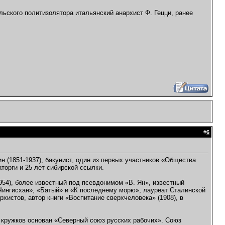
ьского политизолятора итальянский анархист Ф. Гецци, ранее
#
6
н (1851-1937), бакунист, один из первых участников «Общества
торги и 25 лет сибирской ссылки.
1954), более известный под псевдонимом «В. Ян», известный
«Чингисхан», «Батый» и «К последнему морю», лауреат Сталинской
хистов, автор книги «Воспитание сверхчеловека» (1908), в
х кружков основан «Северный союз русских рабочих». Союз