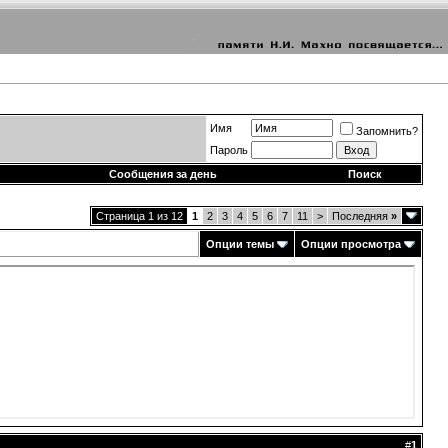
Имя
Запомнить?
Пароль
Сообщения за день
Поиск
Страница 1 из 12
1
2
3
4
5
6
7
11
>
Последняя
»
Опции темы
Опции просмотра
#
1