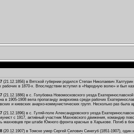
03.06.2013,
14:00
темах
06.2013,
22:15
.06.2013,
22:27
ет?
01.06.2013,
22:29
.2013,
22:36
3.06.2013,
11:22
.2013,
20:06
2013,
12:01
06.2013,
12:03
...
29.06.2013,
12:04
темах
10.08.2013,
10:28
57
(21.12.1856) в Вятской губернии родился Степан Николаевич Халтурин
.2013,
11:55
х рабочих в 1870-х. Впоследствии вступил в «Народную волю» и был казн
.2013,
09:57
1.2013,
18:01
87
(21.12.1886) в с. Голубовка Новомосковского уезда Екатеринославско
на в 1905-1908 вела пропаганду анархизма среди рабочих Екатеринослав
22.11.2013,
18:04
вских и киевских анархо-коммунистических групп. Несколько раз была а
8) в...
22.11.2013,
18:06
темах
97
(21.12.1896) в с. Гуляй-поле Александровского уезда Екатеринославск
мунист с 1917, активный участник Махновского движения, командир повс
ия....
23.11.2013,
04:29
ь махновцев при штабе Южного фронта красных в Харькове. Погиб в бою
темах
.
23.12.2013,
17:27
08
(20.12.1907) в Томске умер Сергей Силович Синегуб (1851-1907), оди