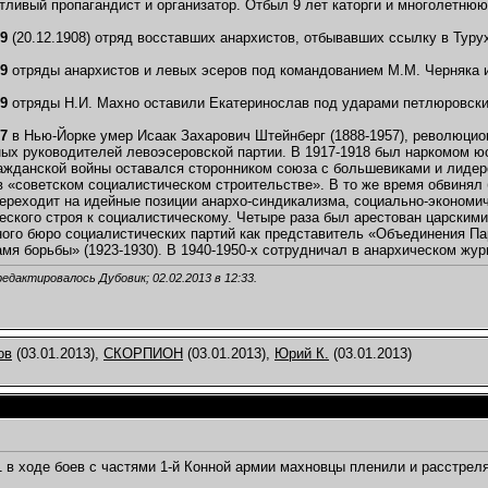
нтливый пропагандист и организатор. Отбыл 9 лет каторги и многолетнюю
2013,
19:49
.12.2013,
23:10
09
(20.12.1908) отряд восставших анархистов, отбывавших ссылку в Турух
24.12.2013,
19:41
19
отряды анархистов и левых эсеров под командованием М.М. Черняка и
темах
..
23.12.2013,
21:19
19
отряды Н.И. Махно оставили Екатеринослав под ударами петлюровски
13,
21:41
57
в Нью-Йорке умер Исаак Захарович Штейнберг (1888-1957), революцио
12.2013,
02:05
ных руководителей левоэсеровской партии. В 1917-1918 был наркомом ю
013,
13:53
ажданской войны оставался сторонником союза с большевиками и лидеро
3.01.2014,
13:23
в «советском социалистическом строительстве». В то же время обвинял
ереходит на идейные позиции анархо-синдикализма, социально-экономич
.2014,
20:47
еского строя к социалистическому. Четыре раза был арестован царскими
темах
го бюро социалистических партий как представитель «Объединения Па
.03.2014,
20:41
мя борьбы» (1923-1930). В 1940-1950-х сотрудничал в анархическом жур
2014,
10:16
редактировалось Дубовик; 02.02.2013 в
12:33
.
.04.2014,
22:45
4.2014,
08:52
.08.2014,
13:14
ов
(03.01.2013),
СКОРПИОН
(03.01.2013),
Юрий К.
(03.01.2013)
2014,
13:25
.2014,
20:05
..
18.09.2014,
20:27
темах
2015,
16:07
2015,
17:24
1 в ходе боев с частями 1-й Конной армии махновцы пленили и расстрел
5,
19:49