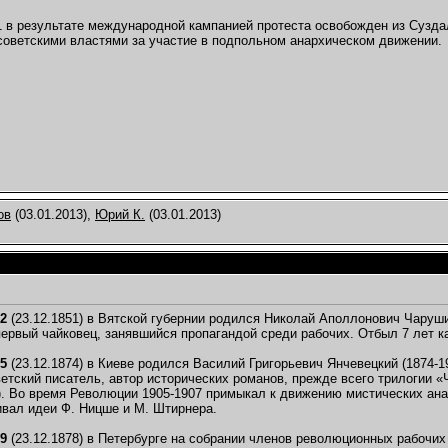
13.12.2015,
21:23
1 в результате международной кампанией протеста освобожден из Суздал
.12.2015,
23:15
оветскими властями за участие в подпольном анархическом движении.
2.2015,
17:03
11
5,
17:01
2015,
20:14
12.2015,
21:02
.01.2016,
18:08
03.2016,
16:11
3.2016,
16:22
ов
(03.01.2013),
Юрий К.
(03.01.2013)
12:37
:10
,
20:53
11:51
10.2018,
11:57
52
(23.12.1851) в Вятской губернии родился Николай Аполлонович Чаруши
.03.2019,
10:51
первый чайковец, занявшийся пропагандой среди рабочих. Отбыл 7 лет ка
.
20.03.2019,
20:44
75
(23.12.1874) в Киеве родился Василий Григорьевич Янчевецкий (1874-
ветский писатель, автор исторических романов, прежде всего трилогии 
). Во время Революции 1905-1907 примыкал к движению мистических анар
ивал идеи Ф. Ницше и М. Штирнера.
79
(23.12.1878) в Петербурге на собрании членов революционных рабочи