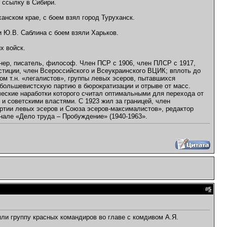
 ссылку в Сибири.
анском крае, с боем взял город Туруханск.
 Ю.В. Саблина с боем взяли Харьков.
х войск.
нер, писатель, философ. Член ПСР с 1906, член ПЛСР с 1917,
стиции, член Всероссийского и Всеукраинского ВЦИК; вплоть до
м т.н. «легалистов», группы левых эсеров, пытавшихся
 большевистскую партию в бюрократизации и отрыве от масс.
еские наработки которого считал оптимальными для перехода от
 и советскими властями. С 1923 жил за границей, член
ртии левых эсеров и Союза эсеров-максималистов», редактор
нале «Дело труда – Пробуждение» (1940-1963».
#
5
яли группу красных командиров во главе с комдивом А.Я.