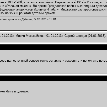
ве в 1905-1908, а затем в эмиграции. Вернувшись в 1917 в Россию, возг
6.03.2013,
20:47
» и «Рабочая мысль». Во время Гражданской войны был видным деятел
федерации анархистов Украины «Набат». Множество раз арестовывался ца
013,
21:16
 конца жизни работал детским врачом.
и...
17.03.2013,
12:30
ена...
19.03.2013,
23:48
редактировалось Дубовик; 14.01.2013 в
16:18
.
подтемах
лендарь
20.03.2013,
00:10
3
1.01.2013),
Мария Мезозойская
(01.01.2013),
Сергей Шведов
(01.01.2013),
20.03.2013,
23:00
013,
10:17
календарь
21.03.2013,
20:03
темах
ово на постоянной основе топик оставить и закрепить и пополнять по 
.04.2013,
01:41
4.2013,
09:43
2.04.2013,
13:07
ер...
27.04.2013,
10:05
темах
1:57
жет быть и сделаю.
.2013,
22:09
3.06.2013,
10:54
3.06.2013,
13:28