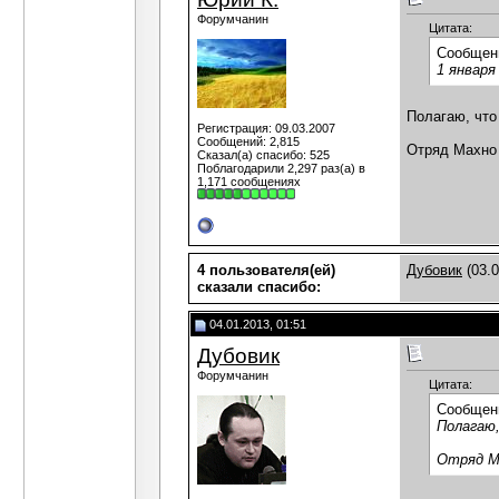
Форумчанин
Цитата:
Сообщен
1 января
Полагаю, что
Регистрация: 09.03.2007
Сообщений: 2,815
Отряд Махно 
Сказал(а) спасибо: 525
Поблагодарили 2,297 раз(а) в
1,171 сообщениях
4 пользователя(ей)
Дубовик
(03.0
сказали cпасибо:
04.01.2013, 01:51
Дубовик
Форумчанин
Цитата:
Сообщен
Полагаю,
Отряд М