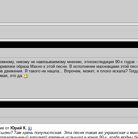
омному, никому не навязываемому мнению, этноэкспедиция 90-х годов -
 привязки образа Махно к этой песне. В исполнение махновцами этой пес
в движения. Я такого не нашла... Впрочем, может, я плохо искала? Тогд
вая, это да.
ие от
Юрий К.
сылки? Там хрень популистская. Эта песня такая же украинская и махно
краиноязычный вариант) впервые услышал в конце 90-х, когда модны бы