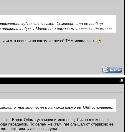
ворчество кубанских казаков. Сомнение что ее вообще
 прилипла к образу Махно да и самого махновского движения
, чья это песня и на каком языке её ТАМ исполняют.
#
5
рждайте, чья это песня и на каком языке её ТАМ исполняют.
 как... Барак Обама украинец и махновец. Лично я эту песню
ода переделки. По селам же (там, где слышал от стариков) её
адо притягивать лишнее за уши.