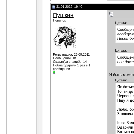
31.01.2012, 19:40
Пушкин
Новичок
Цитата:
Сообщен
вообще-т
Песня бе
Цитата:
Регистрация: 26.09.2011
Сообщен
Сообщений: 18
она даже
Сказал(а) спасибо: 14
Поблагодарили 1 раз в 1
сообщении
Я быть может
Цитата:
Як батьк
То іти д
Червоні л
Піду я д
Любо, бр
З нашим 
Із-за бал
Вдарили 
Батько н