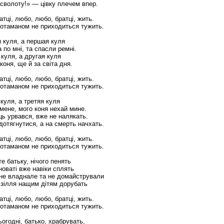
 сволоту!» — цівку плечем впер.
атці, любо, любо, братці, жить.
отаманом не приходиться тужить.
 куля, а першая куля
 по мні, та спасли ремні.
 куля, а другая куля
коня, ще й за світа дня.
атці, любо, любо, братці, жить.
отаманом не приходиться тужить.
 куля, а третяя куля
мене, мого коня нехай мине.
ць урвався, вже не налякать.
 дотягнутися, а на смерть начхать.
атці, любо, любо, братці, жить.
отаманом не приходиться тужить.
е батьку, нічого пенять
новаті вже навіки сплять
не владнале та не домайстрували
 зілля нащим дітям дорубать
атці, любо, любо, братці, жить.
отаманом не приходиться тужить.
ьогодні, батько, храбрувать,