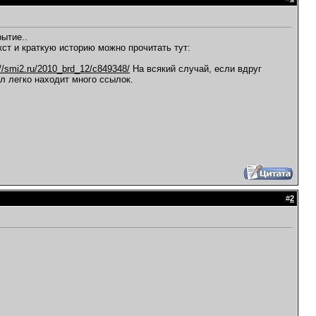
ытие..
ст и краткую историю можно прочитать тут:
://smi2.ru/2010_brd_12/c849348/
На всякий случай, если вдруг
л легко находит много ссылок.
#
2