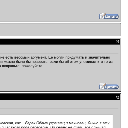
#
6
 не есть весомый аргумент. Её могли придумать и значительно
ни можно было бы поверить, если бы об этом упоминал кто-то из
а поправьте, пожалуйста.
#
7
вская, как... Барак Обама украинец и махновец. Лично я эту
ли всякого рода переделки. По селам же (там, где слышал