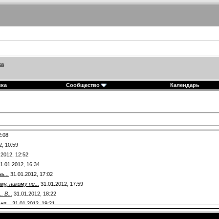
ка
вка
Сообщество
Календарь
2:08
2,
10:59
.2012,
12:52
1.01.2012,
16:34
ь...
31.01.2012,
17:02
у, никому не...
31.01.2012,
17:59
 В...
31.01.2012,
18:22
ня...
31.01.2012,
19:21
темах