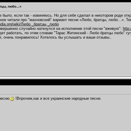
..
01.02.2012,
07:18
атцы, любо…»
о за...
01.02.2012,
07:33
ние Нестора...
01.02.2012,
10:02
 было, если так - извиняюсь. Но для себя сделал в некотором роде откр
ное читали про "махновский" вариант песни «Любо, братцы, любо…». Тек
темах
ipedia.org/wiki/Любо,_братцы,_любо
01.2012,
23:28
овершенно случайно наткнулся на исполнение этой песни "вживую":
http
дет работать, по этим словам "Тарас Житинский - Любо братцы любо" гуг
я, очень понравилось! Хотелось бы услышать и ваши отзывы..
.02.2012,
01:35
.
01.02.2012,
02:55
.2012,
11:10
02.02.2012,
15:59
.02.2012,
22:08
,...
02.02.2012,
22:47
темах
2.2012,
00:20
не...
03.02.2012,
09:03
12,
00:11
2,
10:12
песню
!Впрочем,как и все украинские народные песни.
вки"....
03.02.2012,
12:24
02.2012,
13:54
4,
13:48