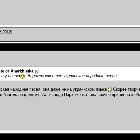
2.2012)
ие от
Anarkhistka
эту песню
!Впрочем,как и все украинские народные песни.
нская народная песня, она даже не на украинском языке
Скорее творче
о благодаря фильму "Александр Пархоменко" она прочно прилипла к об