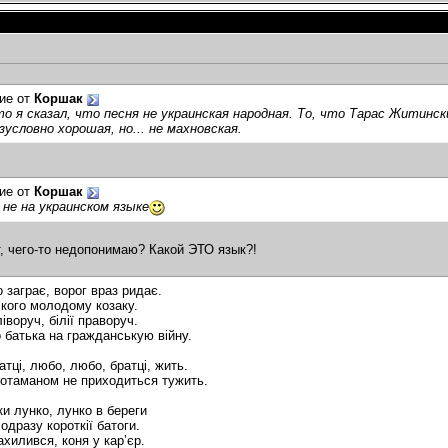
ие от
Коршак
о я сказал, что песня не украинская народная. То, что Тарас Житинск
зусловно хорошая, но... не махновская.
ие от
Коршак
 не на украинском языке
, чего-то недопонимаю? Какой ЭТО язык?!
о заграє, ворог враз ридає.
о кого молодому козаку.
іворуч, білії праворуч.
о батька на гражданськую війну.
атці, любо, любо, братці, жить.
отаманом не приходиться тужить.
ки лунко, лунко в береги
одразу короткії батоги.
ахилився, коня у кар’єр.