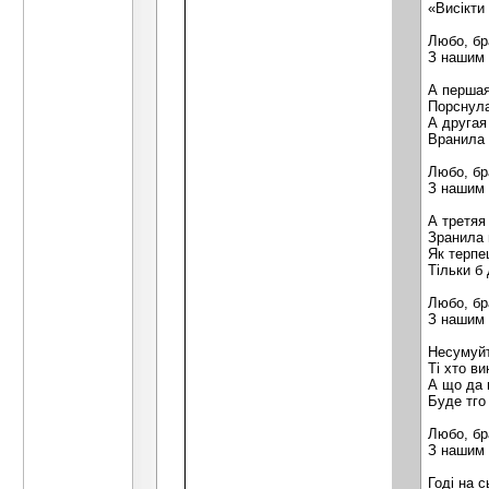
«Висікти
Любо, бр
З нашим 
А першая
Порснула
А другая
Вранила 
Любо, бр
З нашим 
А третяя
Зранила 
Як терпе
Тільки б
Любо, бр
З нашим 
Несумуйт
Ті хто ви
А що да 
Буде тго
Любо, бр
З нашим 
Годі на с