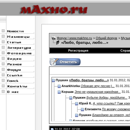
Форум | www.makhno.ru
>
Общий форум
>
Музы
«Любо, братцы, любо…»
Регистрация
Спра
Пушкин
«Любо, братцы, любо…»
31.01.2012,
0
Anarkhistka
Обожаю эту песню:)...
31.01.201
Коршак
Это не украинская народная...
31.01
Пушкин
Будьте добры, пройдите...
3
Юрий К.
А, что ссылки? Там хрен
Елизавета
По моему скромном
Пушкин
Благодарю за ответ, но!..
Коршак
вообще-то я сказал, что пес
Дополнительные ответы в под
31.01.2012, 02:08