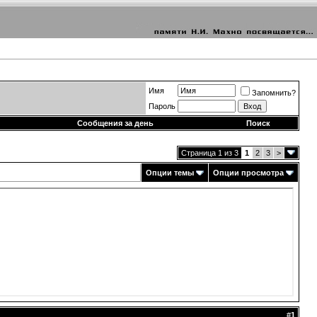
Имя
Запомнить?
Пароль
Сообщения за день
Поиск
Страница 1 из 3
1
2
3
>
Опции темы
Опции просмотра
#
1