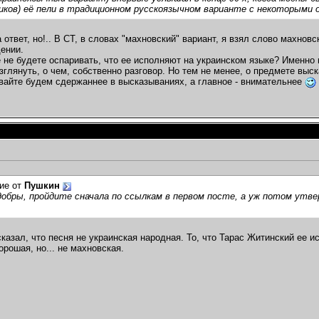
ков) её пели в традиционном русскоязычном варианте с некоторыми 
 ответ, но!.. В СТ, в словах "махновский" вариант, я взял слово махновс
ении.
 не будете оспаривать, что ее исполняют на украинском языке? Именно 
зглянуть, о чем, собственно разговор. Но тем не менее, о предмете выск
авайте будем сдержаннее в высказываниях, а главное - внимательнее
ие от
Пушкин
обры, пройдите сначала по ссылкам в первом посте, а уж потом утве
сказал, что песня не украинская народная. То, что Тарас Житинский ее 
орошая, но... не махновская.