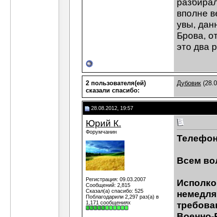
разбирал
вполне в
увы, дан
Брова, о
это два 
2 пользователя(ей)
Дубовик
(28.0
сказали cпасибо:
28.08.2012, 19:57
Юрий К.
Форумчанин
Телефон
Всем во
Регистрация: 09.03.2007
Исполко
Сообщений: 2,815
Сказал(а) спасибо: 525
немедля
Поблагодарили 2,297 раз(а) в
1,171 сообщениях
требова
Военно-