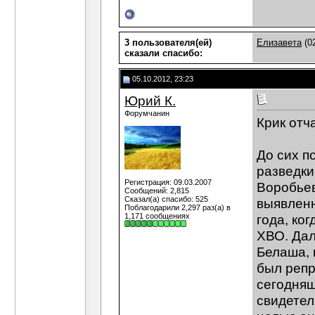
3 пользователя(ей)
Елизавета
(0
сказали cпасибо:
05.10.2012, 23:23
Юрий К.
Форумчанин
Крик отча
До сих п
разведки
Регистрация: 09.03.2007
Воробье
Сообщений: 2,815
Сказал(а) спасибо: 525
выявленн
Поблагодарили 2,297 раз(а) в
1,171 сообщениях
года, ко
ХВО. Дал
Белаша, 
был репр
сегодняш
свидетел