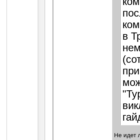
ком
пос
ком
в Т
нем
(со
при
мож
"Ту
вик
гай
Не идет 