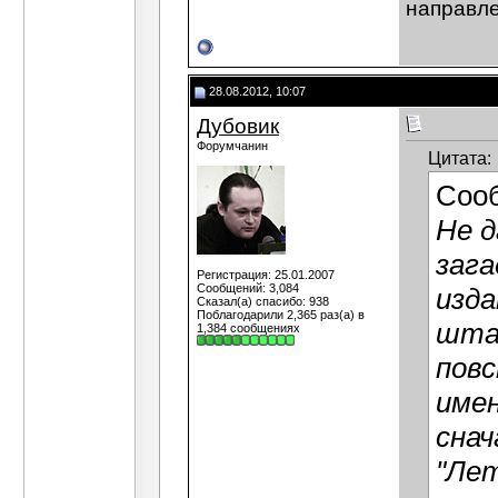
направле
28.08.2012, 10:07
Дубовик
Форумчанин
Цитата:
Соо
Не д
зага
Регистрация: 25.01.2007
Сообщений: 3,084
изда
Сказал(а) спасибо: 938
Поблагодарили 2,365 раз(а) в
шта
1,384 сообщениях
повс
имен
снач
"Ле