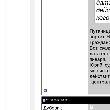
дата
дейс
кого
Путаница
портит. 
Гражданс
Вот, ска
дата его
января.
Юрий, су
мне инте
действит
"централ
28.08.2012, 10:22
Дубовик