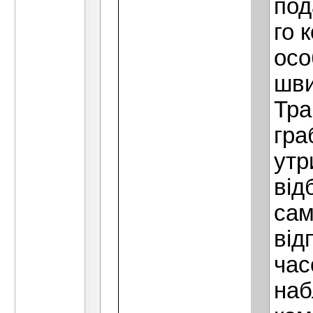
под
го 
осо
шви
Тра
гра
утр
від
сам
від
час
наб