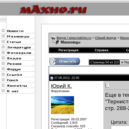
Форум | www.makhno.ru
>
Общий форум
>
Махно
Махновцы
Регистрация
Справка
С
Страница 54 из 113
«
Пер
27.08.2012, 22:00
Юрий К.
Форумчанин
Еще в те
"Тернист
стр. 288
Регистрация: 09.03.2007
Цитата:
Сообщений: 2,815
Сказал(а) спасибо: 525