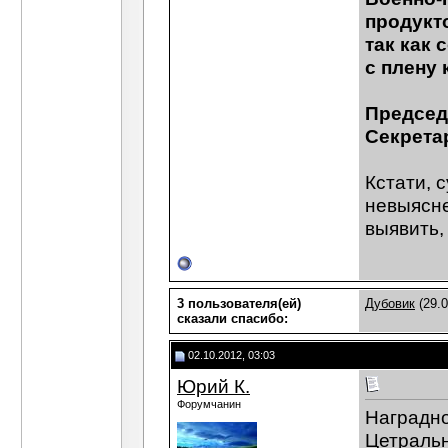
продукто
так как 
с плену 
Председ
Секрета
Кстати, 
невыясне
выявить,
3 пользователя(ей)
Дубовик
(29.0
сказали cпасибо:
02.10.2012, 03:03
Юрий К.
Форумчанин
Наградно
Цетральн