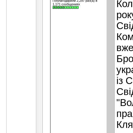
Кол
Поблагодарили 2,297 раз(а) в
1,171 сообщениях
рок
Сві
Ком
вже
Бро
укр
із 
Сві
"Во
пра
Кля