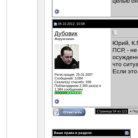
целью он
06.10.2012, 10:08
Дубовик
Форумчанин
Юрий, К.
ПСР, - н
осужденн
что ситу
Если это
Регистрация: 25.01.2007
Сообщений: 3,084
Сказал(а) спасибо: 938
Поблагодарили 2,365 раз(а) в
1,384 сообщениях
Страница 54 из 113
«
Пер
Ваши права в разделе