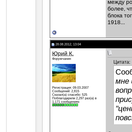
между ро
более, ч
блока тог
1918...
28.08.2012, 13:04
Юрий К.
Форумчанин
Цитата:
Соо
мне 
Регистрация: 09.03.2007
вопр
Сообщений: 2,815
Сказал(а) спасибо: 525
прис
Поблагодарили 2,297 раз(а) в
1,171 сообщениях
"це
пов