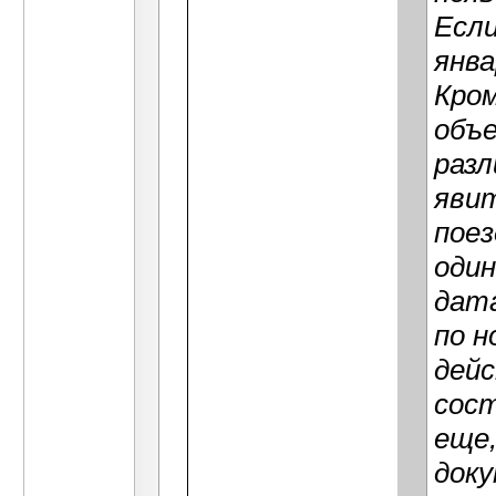
Если
янва
Кром
объе
разл
явит
поез
один
дата
по н
дей
сост
еще,
доку