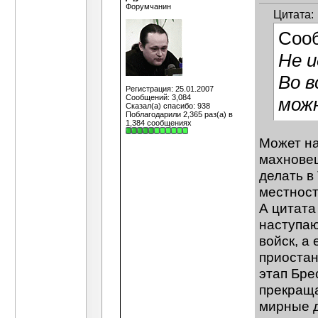
Форумчанин
Цитата:
Соо
Не и
Во в
Регистрация: 25.01.2007
Сообщений: 3,084
можн
Сказал(а) спасибо: 938
Поблагодарили 2,365 раз(а) в
1,384 сообщениях
Может на
махновец
делать в
местност
А цитата
наступаю
войск, а
приостан
этап Бре
прекраща
мирные д