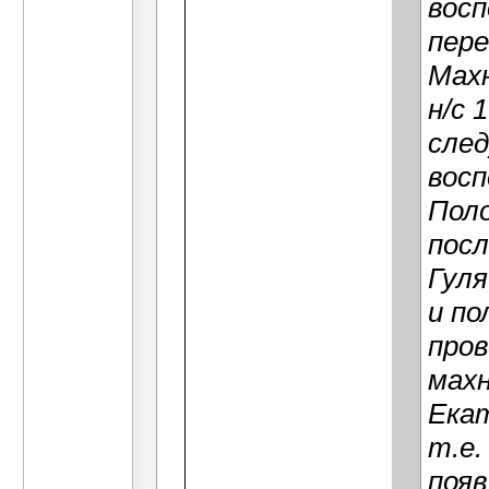
восп
пере
Махн
н/с 
след
восп
Поло
посл
Гуля
и по
пров
мах
Екат
т.е.
появ