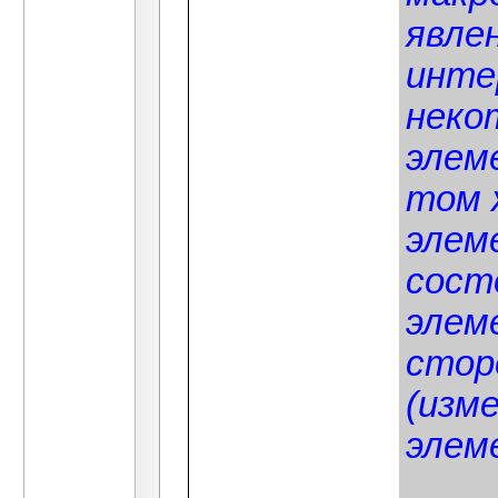
явле
инте
неко
элем
том 
элем
сост
элем
стор
(изм
элем