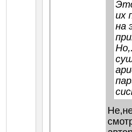
Это
их 
на 
при
Но,
сущ
ари
пар
сис
Не,не
смот