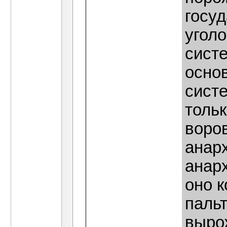
госуд
угол
сист
осно
сист
толь
воро
анарх
анар
оно к
пальт
выро