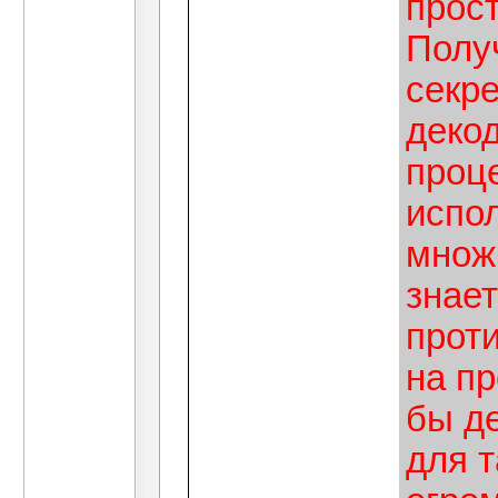
прос
Полу
секре
декод
проц
испо
множи
знает
проти
на пр
бы д
для т