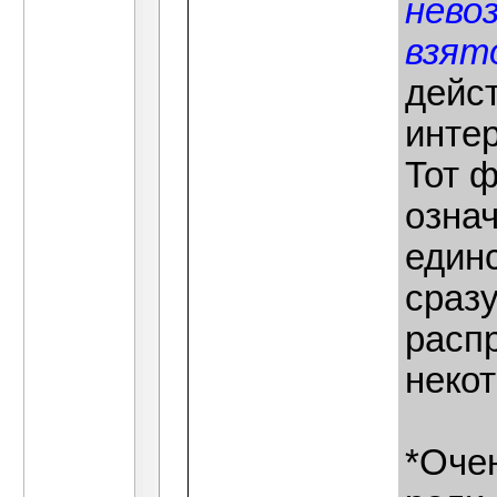
нево
взят
дейст
инте
Тот ф
означ
един
сразу
расп
некот
*Оче