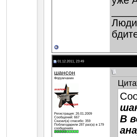
уже 
____
Люди,
бдит
01.12.2011, 23:49
шансон
Форумчанин
Цита
Со
ша
Регистрация: 26.01.2009
В 
Сообщений: 667
Сказал(а) спасибо: 359
Поблагодарили 287 раз(а) в 179
ана
сообщениях