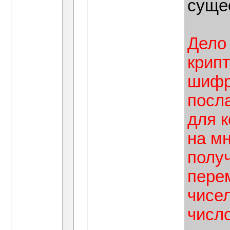
суще
Дело 
крип
шифр
посл
для 
на мн
получ
пере
чисе
число