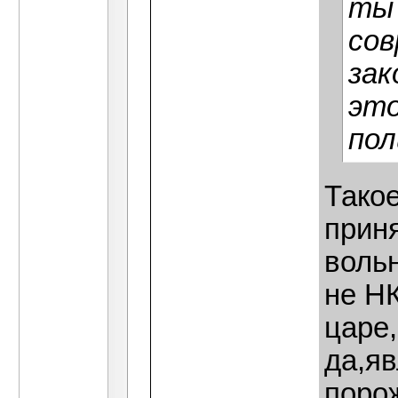
ты 
сов
зак
это
по
Такое
прин
воль
не Н
царе,
да,я
поро