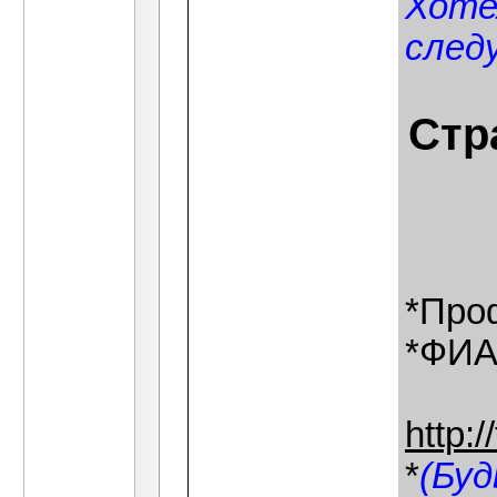
Хоте
след
Стр
*Про
*ФИАН
http:
*
(Бу