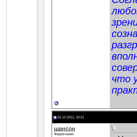
любо
зрен
созн
разг
впол
сове
что 
прак
01.12.2011, 10:21
шансон
Форумчанин