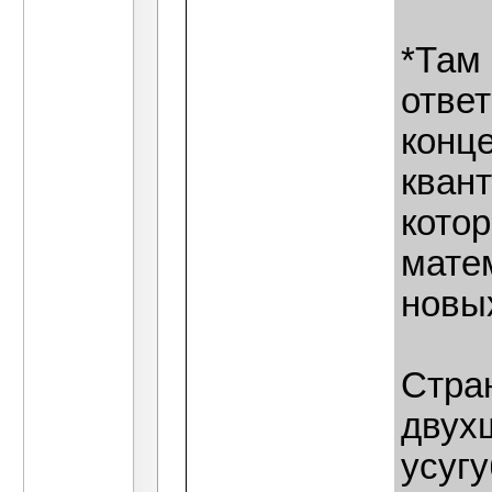
*Там 
отве
конц
кван
котор
матем
новы
Стра
двух
усугу