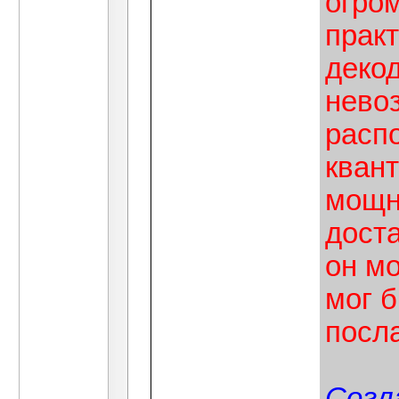
огро
практ
деко
нево
расп
кван
мощн
дост
он мо
мог 
посл
Согл