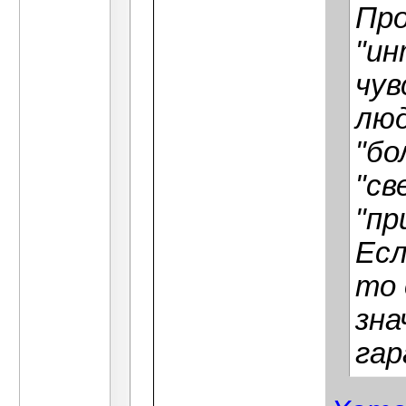
Про
"ин
чув
люд
"бо
"св
"пр
Есл
то 
зна
гар