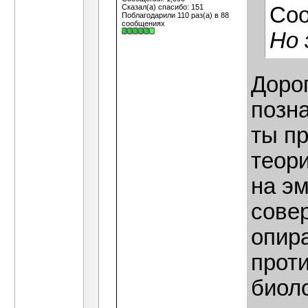
Сказал(а) спасибо: 151
Со
Поблагодарили 110 раз(а) в 88
сообщениях
Но 
Дорог
позн
ты п
теор
на э
совер
опир
проти
биол