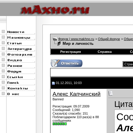
Форум | www.makhno.ru
>
Общий форум
>
Обще
Мир и личность
Регистрация
Справка
С
Стран
01.12.2011, 10:03
Алекс Капчинский
Banned
Цита
Регистрация: 09.07.2009
Сообщений: 1,090
Сказал(а) спасибо: 151
Со
Поблагодарили 110 раз(а) в 88
сообщениях
Ал