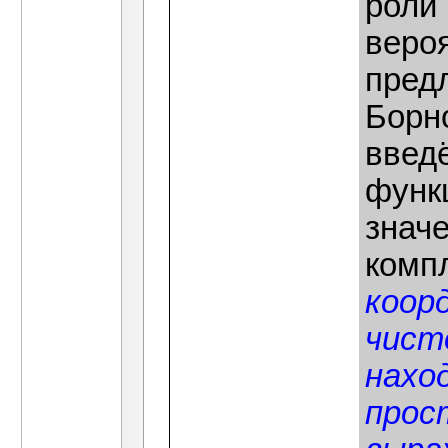
роли
веро
предл
Борн
введ
функ
знач
комп
коор
чист
нахо
прос