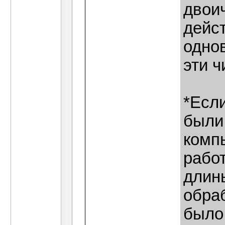
двои
дейс
одно
эти ч
*Есл
были
комп
рабо
длин
обраб
было