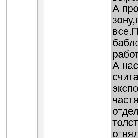
А про
зону,
все.П
бабл
работ
А нас
счита
экспо
част
отде
толс
отнял