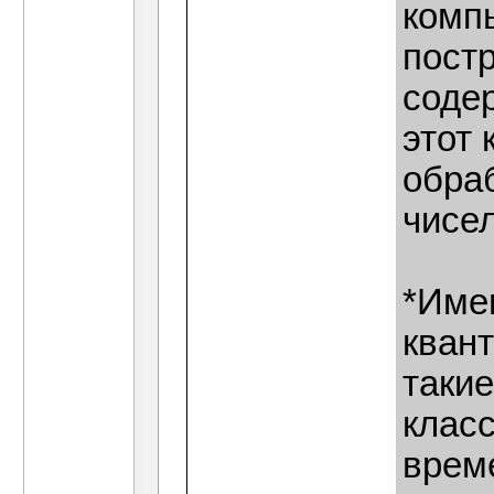
комп
пост
содер
этот
обраб
чисел
*Име
кван
такие
клас
врем