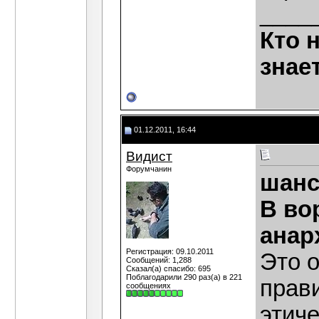
____
Кто 
знае
01.12.2011, 16:44
Видист
Форумчанин
шанс
В во
анар
Регистрация: 09.10.2011
Это о
Сообщений: 1,288
Сказал(а) спасибо: 695
Поблагодарили 290 раз(а) в 221
прав
сообщениях
этич