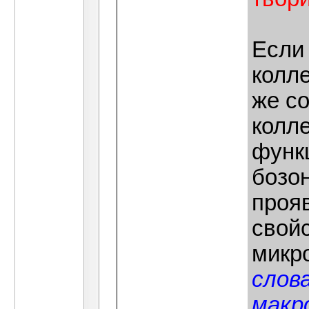
Если 
колле
же со
колл
функ
бозо
проя
свойс
микр
слов
макр