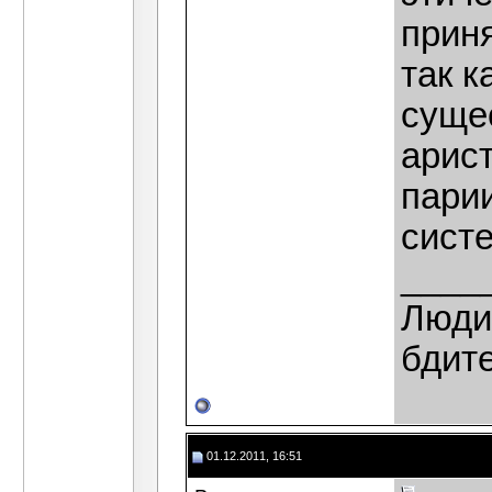
приня
так к
сущес
арист
парии
сист
____
Люди,
бдит
01.12.2011, 16:51