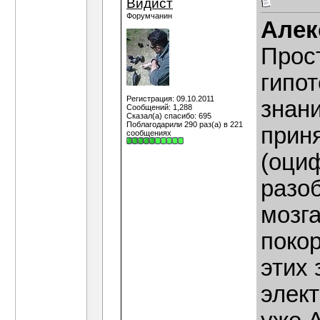
Видист
Форумчанин
Алек
Прост
гипо
Регистрация: 09.10.2011
знани
Сообщений: 1,288
Сказал(а) спасибо: 695
Поблагодарили 290 раз(а) в 221
прин
сообщениях
(оци
разоб
мозга
поко
этих 
элект