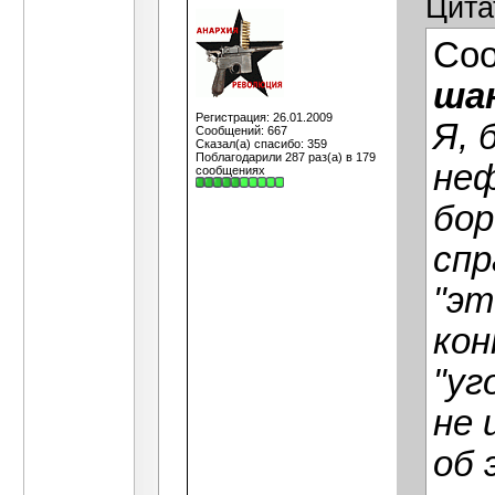
Цита
Со
ша
Регистрация: 26.01.2009
Я, 
Сообщений: 667
Сказал(а) спасибо: 359
Поблагодарили 287 раз(а) в 179
неф
сообщениях
бор
спр
"эт
кон
"уг
не 
об 