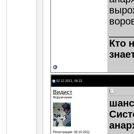
выро
воров
____
Кто 
знае
02.12.2011, 06:22
Видист
Форумчанин
шанс
Сист
анар
Регистрация: 09.10.2011