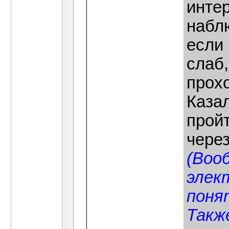
инте
набл
если 
слаб
прохо
Каза
пройт
через
(Воо
элек
поня
Такж