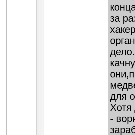
конца
за ра
хаке
орган
дело
качну
они,
медв
для о
Хотя 
- вор
зара