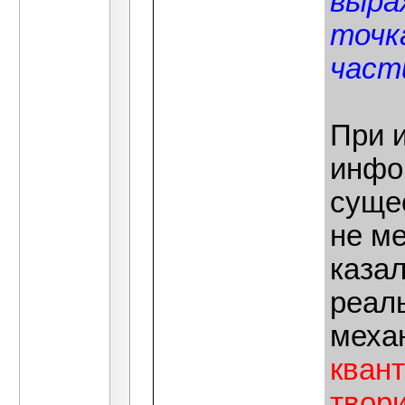
выра
точк
част
При 
инфо
суще
не ме
каза
реаль
меха
кван
твор