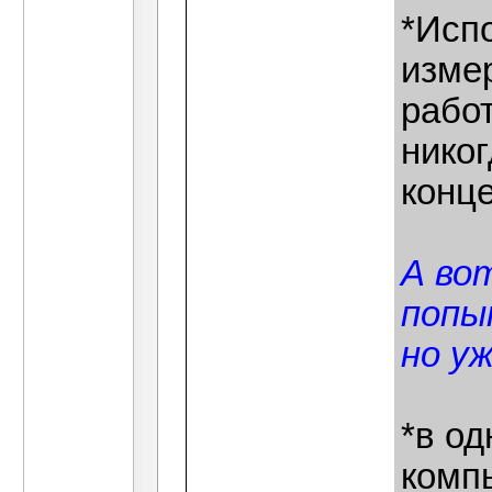
*Испо
изме
работ
никог
конц
А во
попы
но уж
*в од
комп