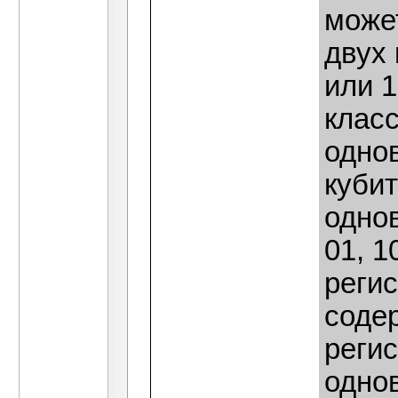
может
двух 
или 1
класс
одно
кубит
одно
01, 1
реги
содер
реги
одно