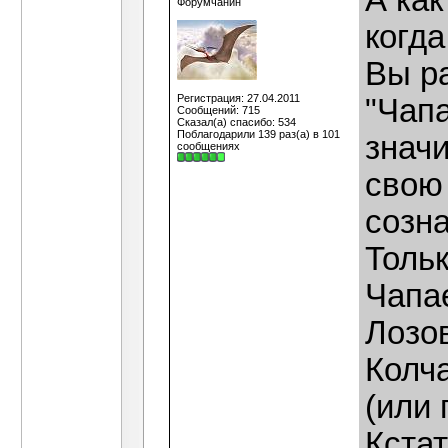
А как
Форумчанин
когд
Вы ра
Регистрация: 27.04.2011
"Чапа
Сообщений: 715
Сказал(а) спасибо: 534
Поблагодарили 139 раз(а) в 101
значи
сообщениях
свою 
созна
Тольк
Чапае
Лозов
Колч
(или 
Кстат