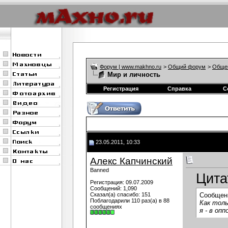
Форум | www.makhno.ru
>
Общий форум
>
Обще
Мир и личность
Регистрация
Справка
С
23.05.2011, 10:33
Алекс Капчинский
Banned
Цита
Регистрация: 09.07.2009
Сообщений: 1,090
Сказал(а) спасибо: 151
Сообщен
Поблагодарили 110 раз(а) в 88
Как толь
сообщениях
я - в опп