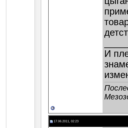
цыган
приме
това
детст
____
И пле
знаме
изме
После
Мезозо
17.06.2011, 02:23