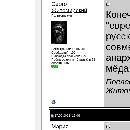
Серго
Житомирский
Конеч
Пользователь
"евре
русск
совм
Регистрация: 13.04.2011
Сообщений: 110
анарх
Сказал(а) спасибо: 125
Поблагодарили 43 раз(а) в 29
сообщениях
мёда 
После
Житом
17.06.2011, 17:06
Мария