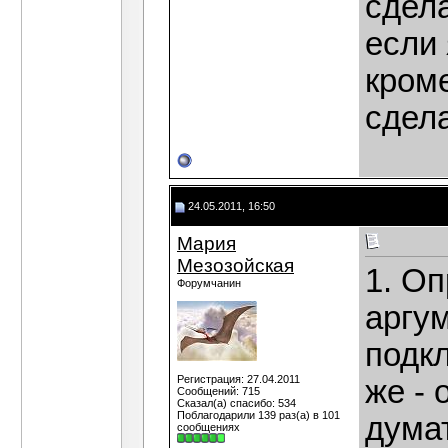
сдела
если 
кроме
сдел
24.05.2011, 16:50
Мария
Мезозойская
1. Оп
Форумчанин
аргу
подк
Регистрация: 27.04.2011
же - 
Сообщений: 715
Сказал(а) спасибо: 534
Поблагодарили 139 раз(а) в 101
думат
сообщениях