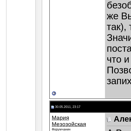
безо
же В
так),
Значи
поста
что и
Позво
запих
30.05.2011, 23:17
Мария
Але
Мезозойская
Форумчанин