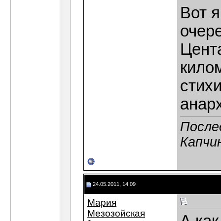
Вот я
очер
Цент
килом
стихи
анарх
После
Капчин
24.05.2011, 14:09
Мария
Мезозойская