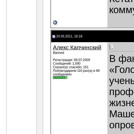
комм
24.05.2011, 16:18
Алекс Капчинский
Banned
В фа
Регистрация: 09.07.2009
Сообщений: 1,090
«Гол
Сказал(а) спасибо: 151
Поблагодарили 110 раз(а) в 88
сообщениях
учен
проф
жизн
Машен
опров