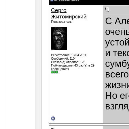
Серго
Житомирский
C Ал
Пользователь
очен
устой
и тек
Регистрация: 13.04.2011
Сообщений: 110
сумб
Сказал(а) спасибо: 125
Поблагодарили 43 раз(а) в 29
сообщениях
всего
жизн
Но ег
взгля