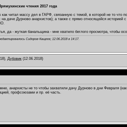
Прямухинские чтения 2017 года
к как читал массу дел в ГАРФ, связанную с темой, в которой не то что п
 на даче Дурново анархистов); а также с прямо относящейся историей с
МО.
тья, да - жуткая банальщина - мне хватило беглого просмотра, чтобы осо
редактировалось Сидоров-Кащеев; 12.06.2018 в
14:17
.
018),
Дубовик
(12.06.2018)
мню, анархисты не то чтобы захватили дачу Дурново в дни Февраля (как 
цией, профсоюзами и пр. её часть.