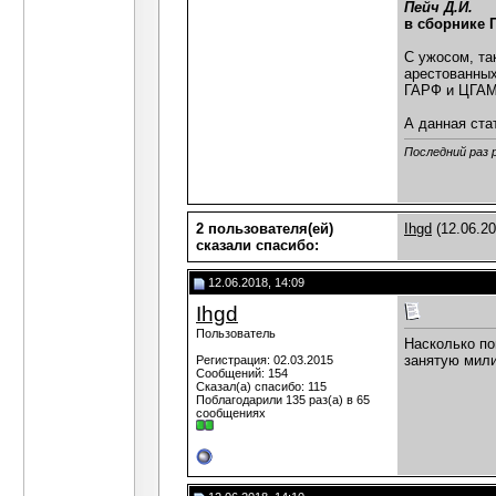
Пейч Д.И.
в сборнике 
С ужосом, та
арестованных
ГАРФ и ЦГА
А данная ста
Последний раз 
2 пользователя(ей)
Ihgd
(12.06.2
сказали cпасибо:
12.06.2018, 14:09
Ihgd
Пользователь
Насколько по
занятую мили
Регистрация: 02.03.2015
Сообщений: 154
Сказал(а) спасибо: 115
Поблагодарили 135 раз(а) в 65
сообщениях