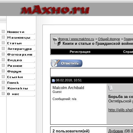
Форум | www.makhno.ru
>
Общий форум
>
Гражд
Книги и статьи о Гражданской войне
Регистрация
Спра
08.02.2018, 10:51
Malcolm Archibald
Guest
Борьба за с
Сообщений: n/a
Октябрьской р
http://elib.sh
2 пользователя(ей)
Дубовик
(08.0