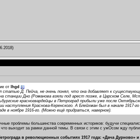
6.2018)
ие от
Ihgd
 статью Д. Пейча, не очень понял, что она добавляет к существующ
на станции Дно (Романова взяли под арест позже, в Царском Селе, Мст
бургские красногвардейцы в Петроград прибыли уже после Октябрьско
и наступления Краснова-Керенского. А Блейхман был в начале 1917-го
де в ноябре 1916-го. (Можно ещё придраться, наверное).
ичные проблемы большинства современных историков: будучи специалист
, что выходит за рамки данной темы. В связи с этим с ужОсом жду публи
етрограда в революционных событиях 1917 года: «Дача Дурново» и