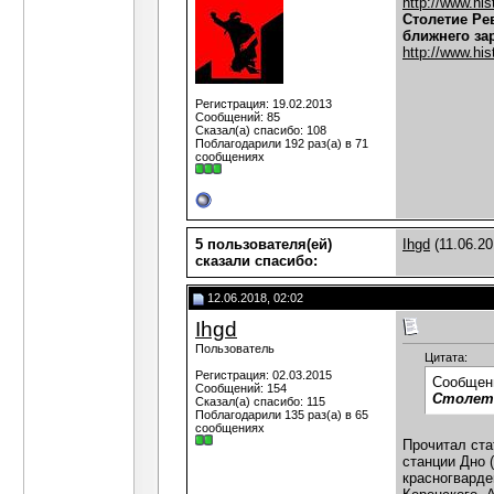
http://www.his
Столетие Ре
ближнего за
http://www.his
Регистрация: 19.02.2013
Сообщений: 85
Сказал(а) спасибо: 108
Поблагодарили 192 раз(а) в 71
сообщениях
5 пользователя(ей)
Ihgd
(11.06.20
сказали cпасибо:
12.06.2018, 02:02
Ihgd
Пользователь
Цитата:
Регистрация: 02.03.2015
Сообщен
Сообщений: 154
Столети
Сказал(а) спасибо: 115
Поблагодарили 135 раз(а) в 65
сообщениях
Прочитал ста
станции Дно 
красногварде