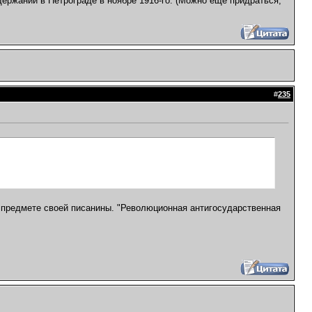
держании в Петрограде в ноябре 1916-го. (Можно ещё придраться,
#
235
о предмете своей писанины. "Революционная антигосударственная