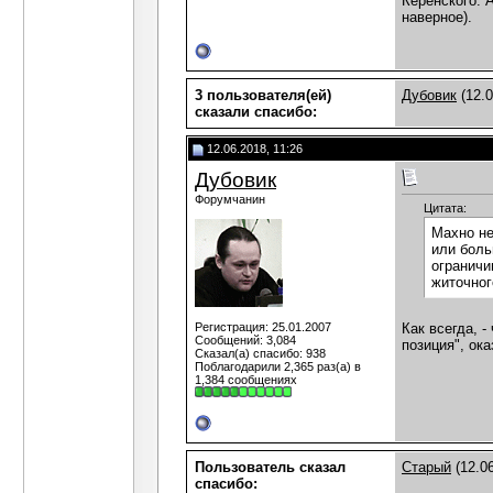
Керенского. 
наверное).
3 пользователя(ей)
Дубовик
(12.0
сказали cпасибо:
12.06.2018, 11:26
Дубовик
Форумчанин
Цитата:
Махно не
или боль
ограничи
житочног
Регистрация: 25.01.2007
Как всегда, 
Сообщений: 3,084
позиция", ок
Сказал(а) спасибо: 938
Поблагодарили 2,365 раз(а) в
1,384 сообщениях
Пользователь сказал
Старый
(12.06
cпасибо: