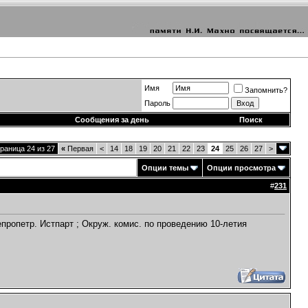
Имя
Запомнить?
Пароль
Сообщения за день
Поиск
раница 24 из 27
«
Первая
<
14
18
19
20
21
22
23
24
25
26
27
>
Опции темы
Опции просмотра
#
231
епропетр. Истпарт ; Окруж. комис. по проведению 10-летия