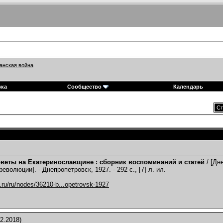
анская война
вка
Сообщество
Календарь
Ст
оветы на Екатеринославщине : сборник воспоминаний и статей
/ [Дн
еволюции]. - Днепропетровск, 1927. - 292 с., [7] л. ил.
pl.ru/ru/nodes/36210-b...opetrovsk-1927
2.2018)