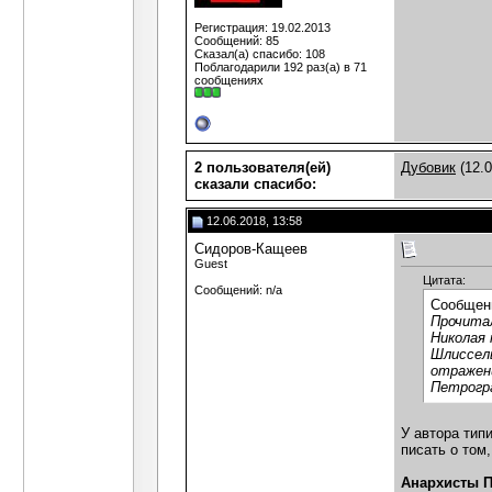
Регистрация: 19.02.2013
Сообщений: 85
Сказал(а) спасибо: 108
Поблагодарили 192 раз(а) в 71
сообщениях
2 пользователя(ей)
Дубовик
(12.0
сказали cпасибо:
12.06.2018, 13:58
Сидоров-Кащеев
Guest
Цитата:
Сообщений: n/a
Сообщен
Прочитал
Николая 
Шлиссель
отражени
Петрогра
У автора тип
писать о том
Анархисты П