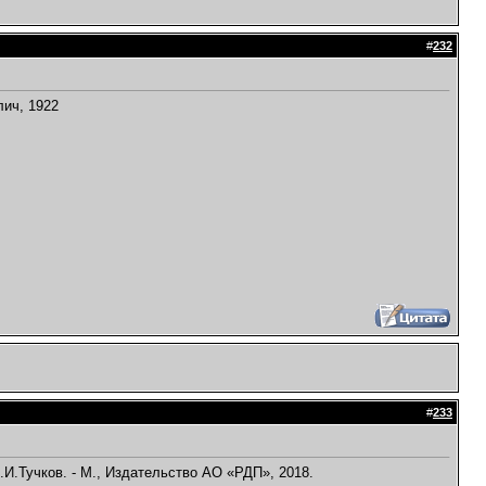
#
232
лич, 1922
#
233
И.И.Тучков. - М., Издательство АО «РДП», 2018.