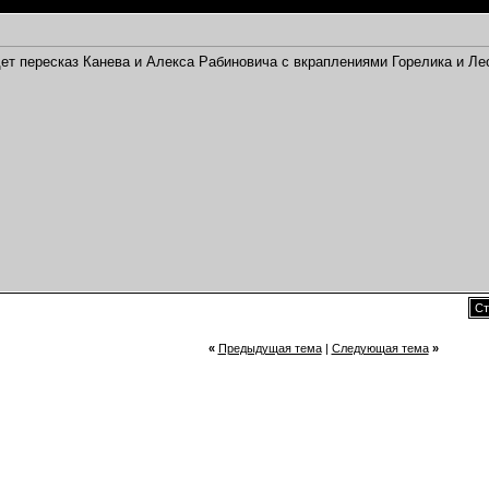
удет пересказ Канева и Алекса Рабиновича с вкраплениями Горелика и Ле
Ст
«
Предыдущая тема
|
Следующая тема
»