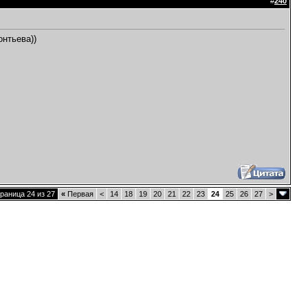
#
240
онтьева))
раница 24 из 27
«
Первая
<
14
18
19
20
21
22
23
24
25
26
27
>