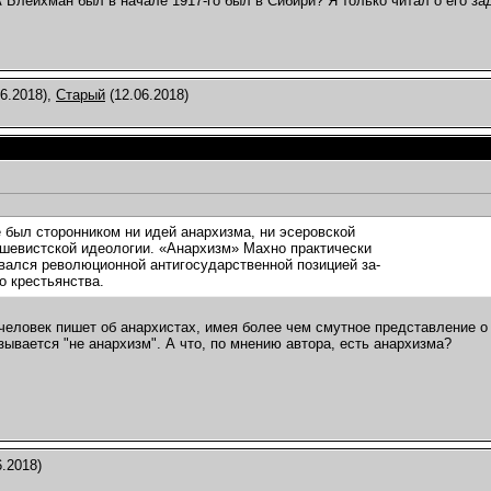
А Блейхман был в начале 1917-го был в Сибири? Я только читал о его за
6.2018),
Старый
(12.06.2018)
 был сторонником ни идей анархизма, ни эсеровской
шевистской идеологии. «Анархизм» Махно практически
вался революционной антигосударственной позицией за-
о крестьянства.
- человек пишет об анархистах, имея более чем смутное представление 
азывается "не анархизм". А что, по мнению автора, есть анархизма?
.2018)