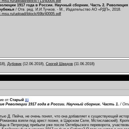
t.msu.ru/upload/iblock/713/40004.pdf
волюции 1917 года в России. Научный сборник. Часть 2. Революция 
рубежья
/ Отв. ред. И.И.Тучков. - М., Издательство АО «РДП», 2018.
t.msu.ru/upload/iblock/69b/40005.pdf
18),
Дубовик
(12.06.2018),
Сергей Шведов
(11.06.2018)
ие от
Старый
е Революции 1917 года в России. Научный сборник. Часть 1.
/ Отв
тью Д. Пейча, не очень понял, что она добавляет к существующей исто
(Романова взяли под арест позже, в Царском Селе, Мстиславский). Кро
йцы в Петроград прибыли уже после Октябрьского переворота, участвов