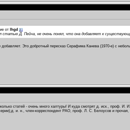
ие от
Ihgd
 статью Д. Пейча, не очень понял, что она добавляет к существующ
е добавляет. Это добротный пересказ Серафима Канева (1970-е) с неболь
олько статей - очень много халтуры! И куда смотрят д. иск., проф. И. И.
ерии);д. и. н., член-корреспондент РАО, проф. Л. С. Белоусов и прочая, 