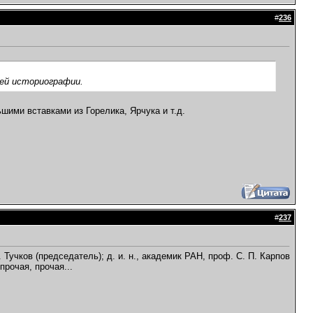
#
236
ей историографии.
шими вставками из Горелика, Ярчука и т.д.
#
237
 Тучков (председатель); д. и. н., академик РАН, проф. С. П. Карпов
прочая, прочая...