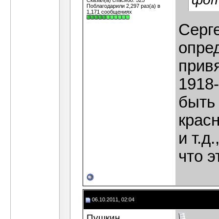
Сказал(а) спасибо: 525
Поблагодарили 2,297 раз(а) в
1,171 сообщениях
Серге
опред
привя
1918-
быть 
крас
и т.д
что э
06.10.2011, 02:04
Пушкин