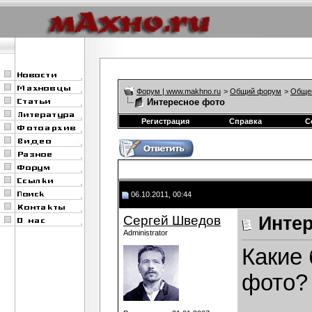
Форум | www.makhno.ru
>
Общий форум
>
Обще
Интересное фото
Регистрация
Справка
С
06.10.2011, 00:44
Сергей Шведов
Инте
Administrator
Какие 
фото?