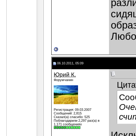
разли
сидящ
образ
Любо
06.10.2011, 05:09
Юрий К.
Форумчанин
Цита
Соо
Оче
Регистрация: 09.03.2007
Сообщений: 2,815
счи
Сказал(а) спасибо: 525
Поблагодарили 2,297 раз(а) в
1,171 сообщениях
Искл