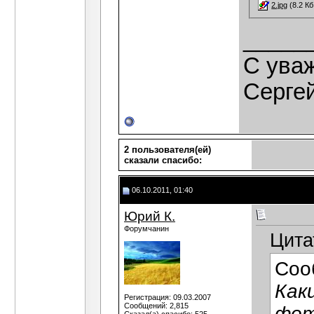
2.jpg
(8.2 Кб
_____
C ува
Серге
2 пользователя(ей)
сказали cпасибо:
06.10.2011, 01:40
Юрий К.
Форумчанин
Цита
Соо
Как
Регистрация: 09.03.2007
Сообщений: 2,815
фо