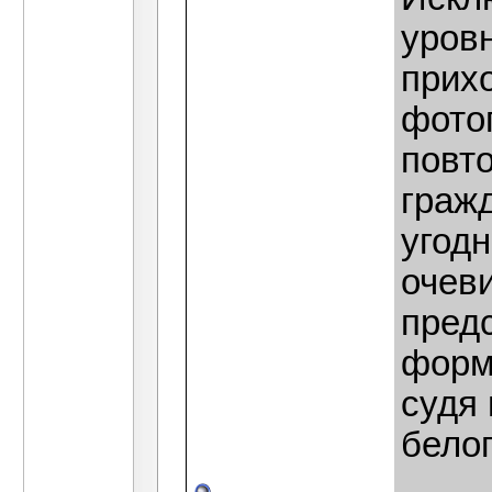
уровн
прих
фото
повт
граж
угодн
очев
пред
форм
судя 
бело