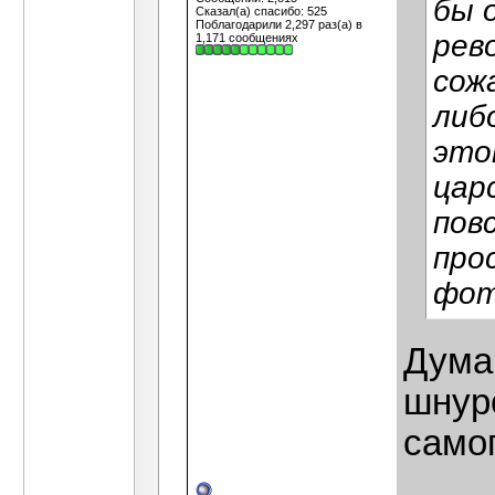
бы 
Сказал(а) спасибо: 525
Поблагодарили 2,297 раз(а) в
рев
1,171 сообщениях
сож
либ
это
цар
пов
про
фот
Думаю
шнуро
самог