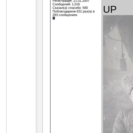
Регистрация: 21.01.2007
Сообщений: 1,016
UP
Сказал(а) спасибо: 580
Поблагодарили 631 раз(а) в
283 сообщениях