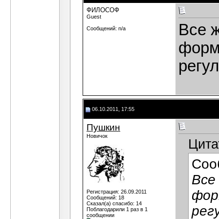
ФИЛОСОФ
Guest
Все ж
Сообщений: n/a
форм
регул
06.10.2011, 17:55
Пушкин
Новичок
Цита
Соо
Все
фор
Регистрация: 26.09.2011
Сообщений: 18
Сказал(а) спасибо: 14
рег
Поблагодарили 1 раз в 1
сообщении