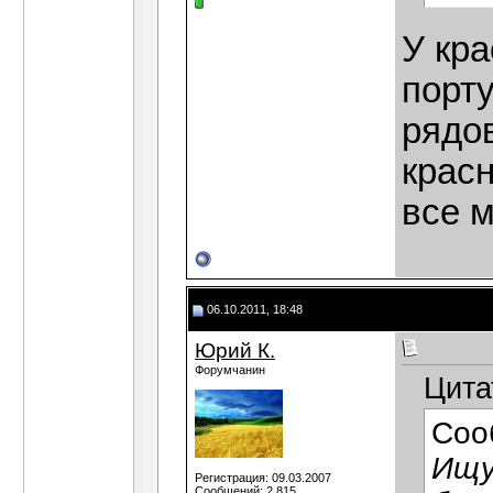
У кр
порт
рядов
красн
все 
06.10.2011, 18:48
Юрий К.
Форумчанин
Цита
Соо
Ищу
Регистрация: 09.03.2007
Сообщений: 2,815