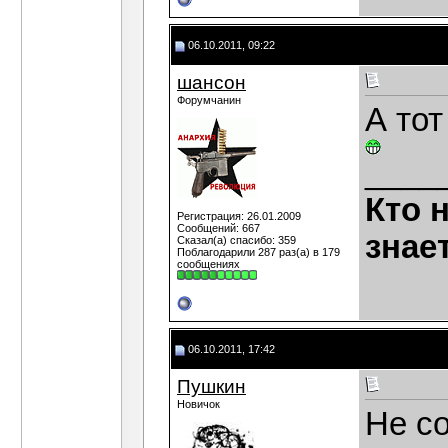
06.10.2011, 09:22
шансон
Форумчанин
А то
____
Кто 
Регистрация: 26.01.2009
Сообщений: 667
знае
Сказал(а) спасибо: 359
Поблагодарили 287 раз(а) в 179
сообщениях
06.10.2011, 17:42
Пушкин
Новичок
Не со