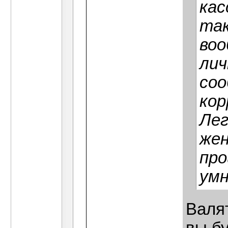
кас
так
воо
лич
соо
кор
Лег
жен
про
умн
Валя