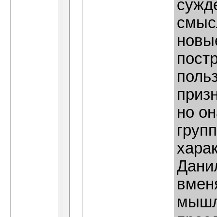
сужде
смыс
новые
пост
поль
призн
но он
груп
харак
Дани
вменя
мышл