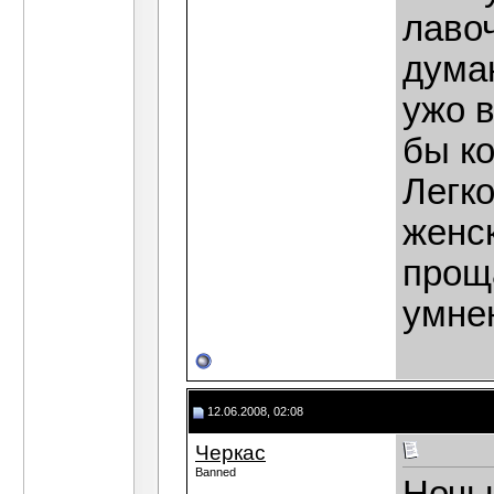
лавоч
дума
ужо 
бы к
Легк
женск
прощ
умнен
12.06.2008, 02:08
Черкас
Banned