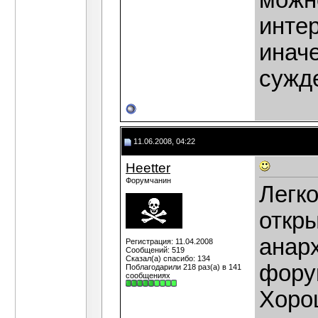
можн
инте
инач
сужд
11.06.2008, 04:22
Heetter
Форумчанин
Легк
откры
анарх
Регистрация: 11.04.2008
Сообщений: 519
Сказал(а) спасибо: 134
фору
Поблагодарили 218 раз(а) в 141
сообщениях
Хоро