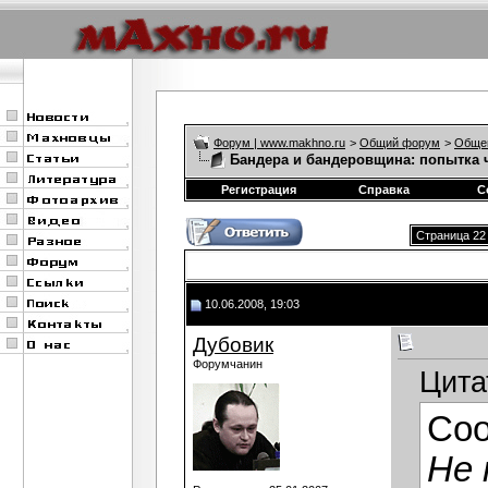
Форум | www.makhno.ru
>
Общий форум
>
Обще
Бандера и бандеровщина: попытка 
Регистрация
Справка
С
Страница 22 
10.06.2008, 19:03
Дубовик
Форумчанин
Цита
Со
Не 