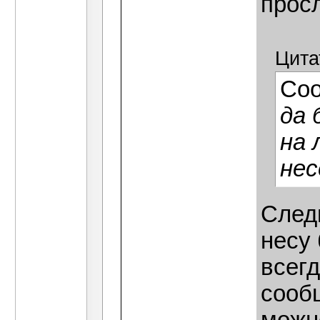
прос
Цита
Со
да 
на 
нес
Следи
несу 
всег
сооб