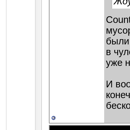
Жду
Count
мусо
были 
в чул
уже н
И во
коне
беско