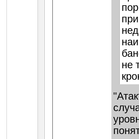
пор
при
нед
наи
бан
не 
кро
"Ата
случ
уров
поня