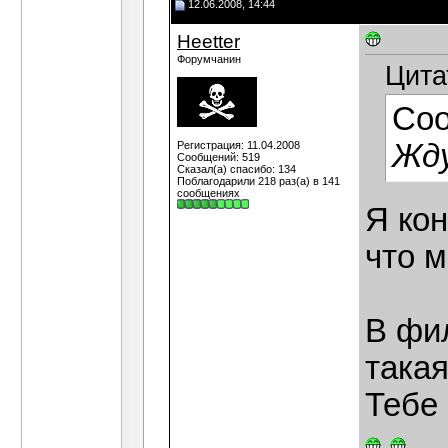
12.06.2008, 14:44
Heetter
Форумчанин
Цита
Со
Жду
Регистрация: 11.04.2008
Сообщений: 519
Сказал(а) спасибо: 134
Поблагодарили 218 раз(а) в 141
сообщениях
Я кон
что м
В фи
такая
Тебе 