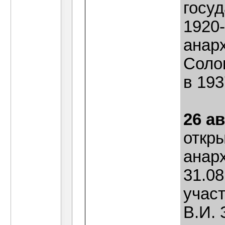
госуд
1920
анар
Соло
в 193
26 ав
откр
анарх
31.08
учас
В.И. 