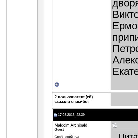
двор
Викт
Ермок
прип
Петр
Алек
Екат
2 пользователя(ей)
сказали cпасибо:
17.08.2013, 22:39
Malcolm Archibald
Guest
Цита
Сообщений: n/a