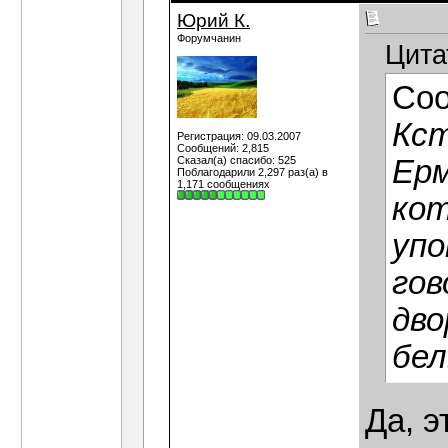
Юрий К.
Форумчанин
Цита
Со
Кст
Регистрация: 09.03.2007
Сообщений: 2,815
Сказал(а) спасибо: 525
Ерм
Поблагодарили 2,297 раз(а) в
1,171 сообщениях
кот
упо
гов
дво
бе
Да, э