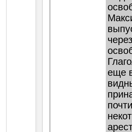
осво
Макси
выпус
чере
осво
Глаг
еще 
видн
прин
почти
неко
арес