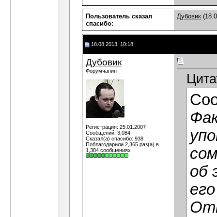
Пользователь сказал
Дубовик
(18.0
cпасибо:
18.08.2013, 10:18
Дубовик
Форумчанин
Цита
Со
Фак
Регистрация: 25.01.2007
упо
Сообщений: 3,084
Сказал(а) спасибо: 938
Поблагодарили 2,365 раз(а) в
сом
1,384 сообщениях
об 
его
Отк