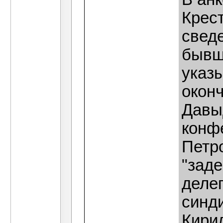
Крест
свед
бывш
указы
оконч
Давы
конф
Петро
"заде
деле
синди
Кири