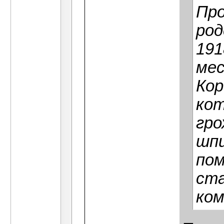
Про
род
191
ме
Кор
кот
гро
шпи
пом
ста
ком