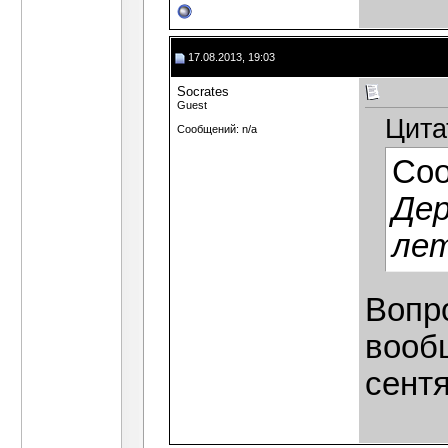
17.08.2013, 19:03
Socrates
Guest
Цита
Сообщений: n/a
Со
Дер
лет
Вопро
вооб
сент