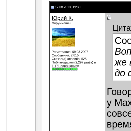
17.08.2013, 19:39
Юрий К.
Форумчанин
Цита
Со
Воп
Регистрация: 09.03.2007
Сообщений: 2,815
Сказал(а) спасибо: 525
же 
Поблагодарили 2,297 раз(а) в
1,171 сообщениях
до 
Говор
у Мах
совсе
врем