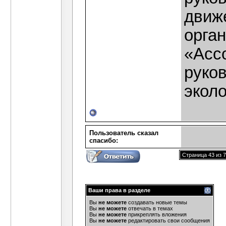
движ
орга
«Асс
руко
эколо
Пользователь сказал
cпасибо:
Страница 43 из 
Ваши права в разделе
Вы
не можете
создавать новые темы
Вы
не можете
отвечать в темах
Вы
не можете
прикреплять вложения
Вы
не можете
редактировать свои сообщения