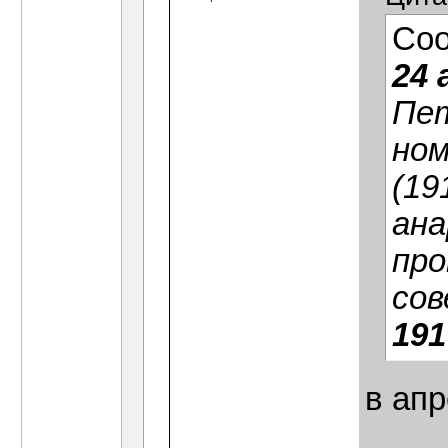
Со
24 
Пет
ном
(19
ана
про
со
191
в ап