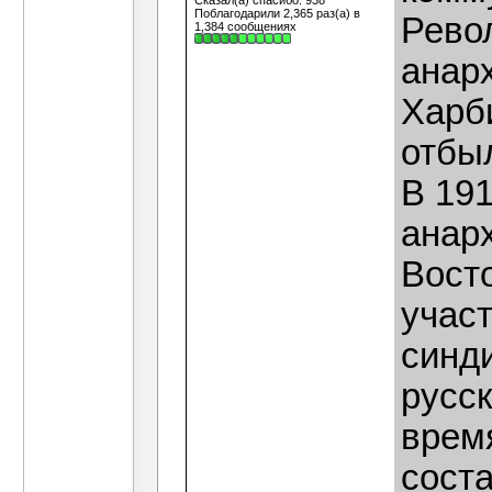
Сказал(а) спасибо: 938
Поблагодарили 2,365 раз(а) в
Рево
1,384 сообщениях
анарх
Харби
отбыл
В 19
анар
Восто
участ
синд
русск
врем
сост