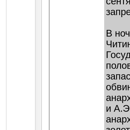
сентя
запр
В но
Чити
Госу
поло
запас
обви
анар
и А.Э
анар