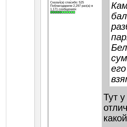
Сказал(а) спасибо: 525
Кам
Поблагодарили 2,297 раз(а) в
1,171 сообщениях
бал
раз
пар
Бел
сум
его
взя
Тут у
отлич
какой