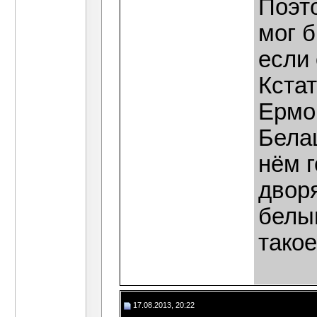
Поэт
мог 
если 
Кста
Ермок
Бела
нём г
двор
белы
такое
17.08.2013, 20:22