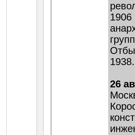
рево
1906
анар
груп
Отбыл
1938.
26 ав
Моск
Корос
конс
инже