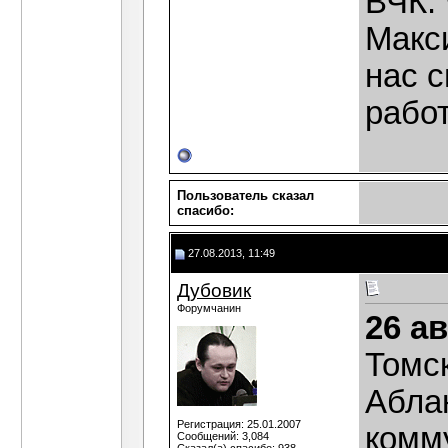
ВЧК. 
Макс
нас с
работ
Пользователь сказал
cпасибо:
27.08.2013, 11:49
Дубовик
Форумчанин
26 ав
Томс
Аблан
Регистрация: 25.01.2007
комм
Сообщений: 3,084