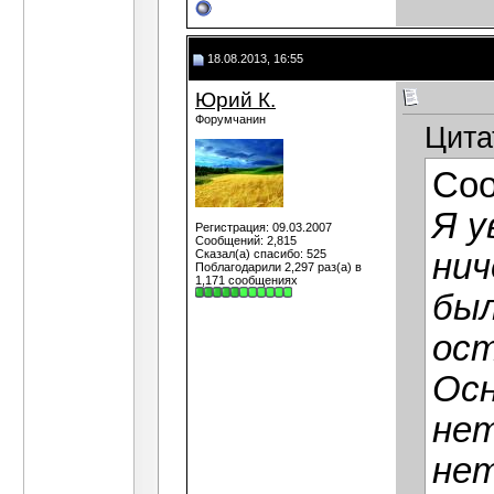
18.08.2013, 16:55
Юрий К.
Форумчанин
Цита
Со
Я у
Регистрация: 09.03.2007
Сообщений: 2,815
Сказал(а) спасибо: 525
нич
Поблагодарили 2,297 раз(а) в
1,171 сообщениях
был
ост
Осн
нет
нет