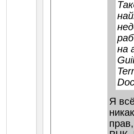
Так
най
нед
раб
на 
Gui
Ter
Doc
Я всё
никак
прав,