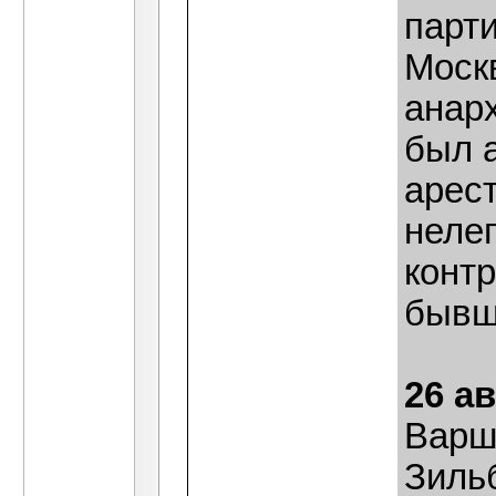
парти
Москв
анар
был а
арест
неле
конт
бывш
26 ав
Варш
Зильб