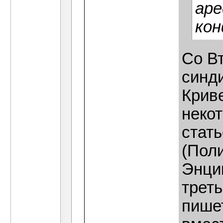
ар
ко
Cо В
синд
Криве
некот
стат
(Поли
Энци
треть
пише