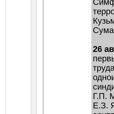
Симф
терр
Кузь
Сума
26 ав
перв
труд
одно
синд
Г.П.
Е.З. 