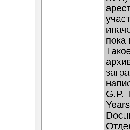
арес
учас
иначе
пока 
Тако
архи
загр
напис
G.P. 
Years
Docum
Отде