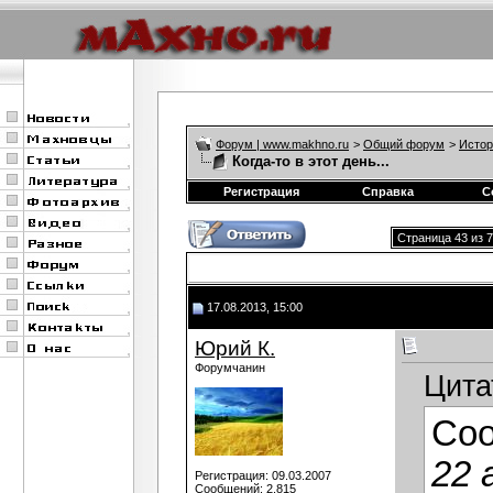
Форум | www.makhno.ru
>
Общий форум
>
Истор
Когда-то в этот день...
Регистрация
Справка
С
Страница 43 из 
17.08.2013, 15:00
Юрий К.
Форумчанин
Цита
Со
22 
Регистрация: 09.03.2007
Сообщений: 2,815