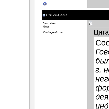
17.08.2013, 20:12
Socrates
Guest
Цита
Сообщений: n/a
Со
Гов
был
г. 
нег
фор
дея
инд