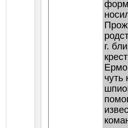
форм
носи
Прож
родст
г. бл
крес
Ермо
чуть 
шпион
помог
изве
коман