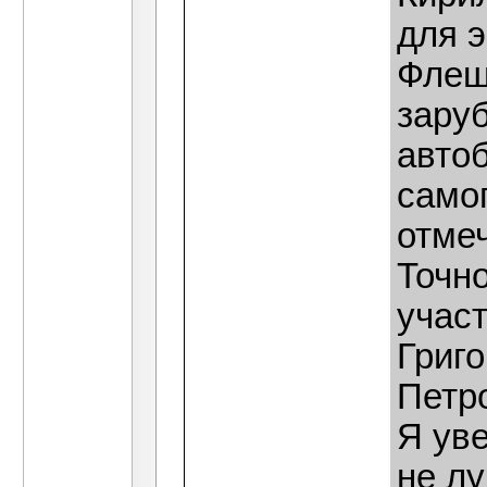
для 
Флеш
зару
авто
самог
отмеч
Точно
учас
Григ
Петр
Я уве
не лу