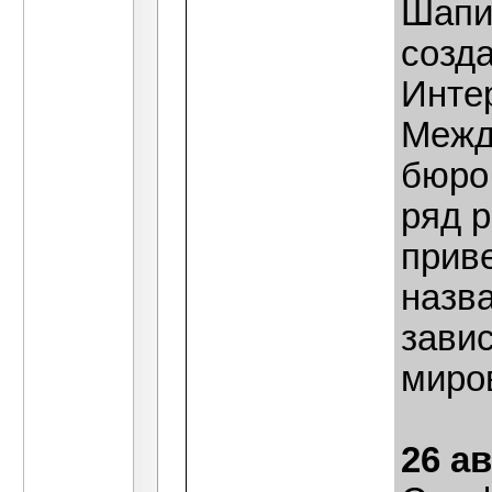
Шапир
созд
Инте
Межд
бюро
ряд р
прив
назва
зави
миро
26 ав