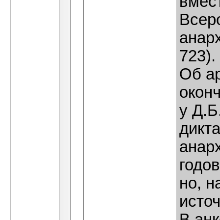
вмест
Всеро
анарх
723).
Об ар
окон
у Д.
дикта
анарх
годо
но, н
источ
В анк