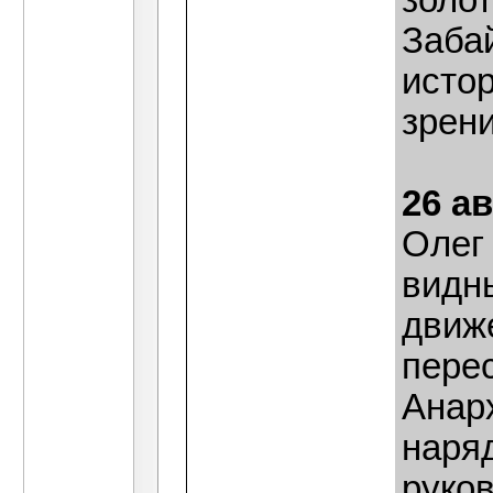
золо
Забай
истор
зрен
26 ав
Олег
видн
движ
перес
Анар
наря
руко