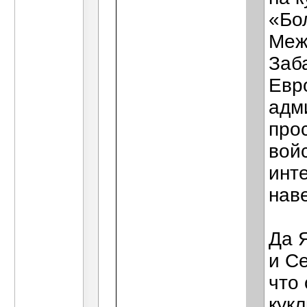
«Бо
Меж
Заб
Евр
адм
про
вой
инт
нав
Да 
и С
что
кук