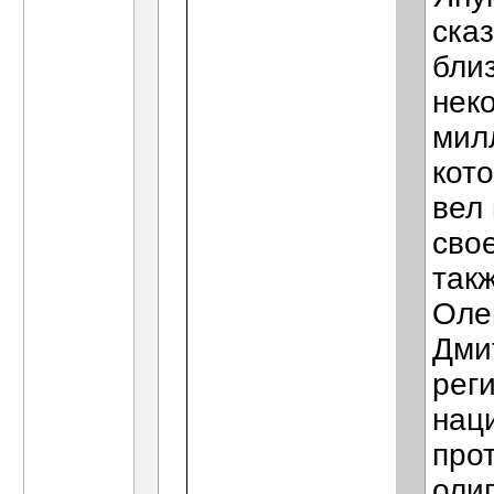
ска
бли
нек
мил
кот
вел
сво
так
Оле
Дми
реги
нац
про
олиг