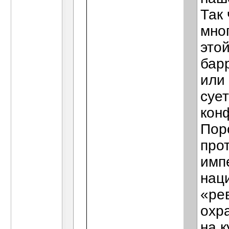
Так 
мног
это
бар
или
суе
кон
Пор
про
имп
нац
«ре
охр
на 