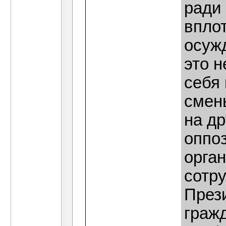
ради
впло
осуж
это н
себя
смен
на др
оппо
орган
сотр
През
гражд