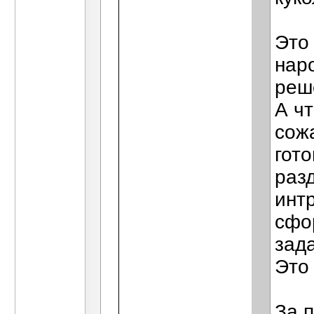
Это
нар
реш
А ч
сож
гото
раз
интр
сфо
зад
Это
За 