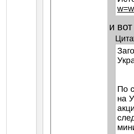
w=w
и вот
Цита
Заг
Укр
По 
на 
акц
сле
мин