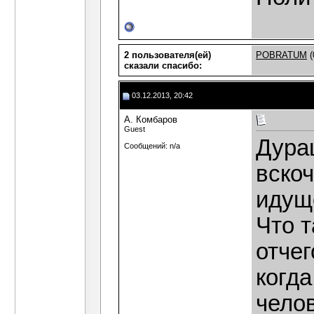
2 пользователя(ей)
POBRATUM
(
сказали cпасибо:
03.12.2013, 20:42
А. Комбаров
Guest
Дура
Сообщений: n/a
вскоч
идуще
Что т
отчег
когда
чело