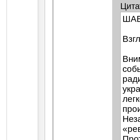
Цита
ША
Взг
Вни
соб
рад
укр
лег
про
Нез
«ре
Про