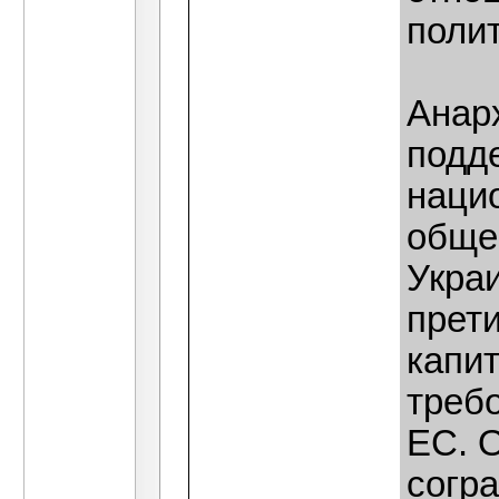
полит
Анар
подд
наци
обще
Укра
прет
капи
требо
ЕС. 
согр