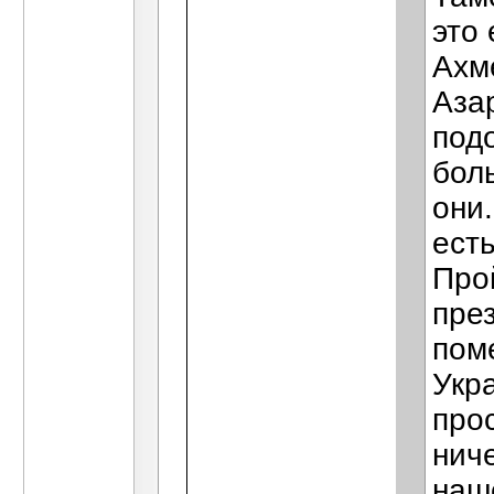
это 
Ахм
Аза
под
бол
они.
есть
Про
пре
пом
Укра
про
ниче
наш