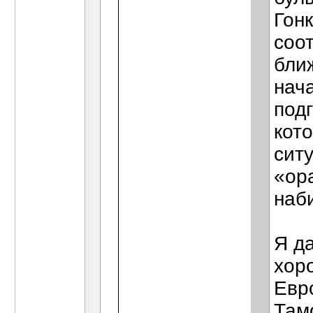
Гонк
соо
бли
нач
под
кот
сит
«ор
наб
Я д
хор
Евр
Там