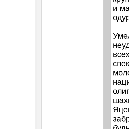
и м
оду
Уме
неу
всех
спе
мол
нац
оли
шах
Яце
заб
бул