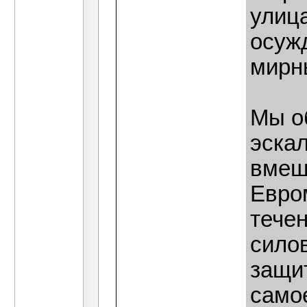
улица
осуж
мирн
Мы о
эска
вмеш
Евро
течен
сило
защит
самое