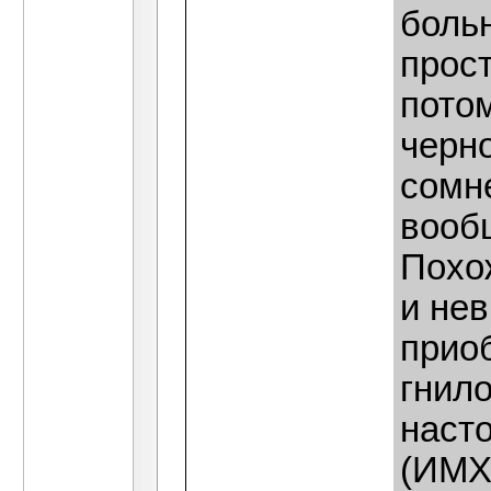
больн
прост
потом
черн
сомне
вооб
Похож
и нев
приоб
гнило
наст
(ИМХ