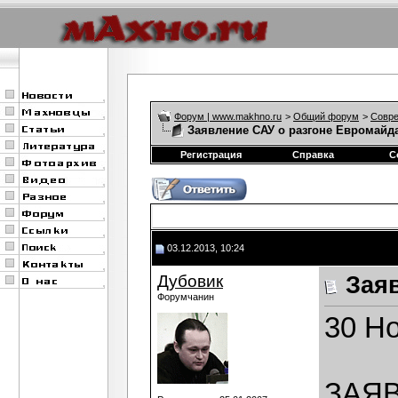
Форум | www.makhno.ru
>
Общий форум
>
Совре
Заявление САУ о разгоне Евромайд
Регистрация
Справка
С
03.12.2013, 10:24
Дубовик
Зая
Форумчанин
30 Н
ЗАЯ