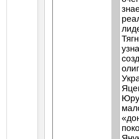
зна
реа
лид
Тяг
узна
соз
оли
Укр
Яце
Юру
мал
«до
пок
Яну