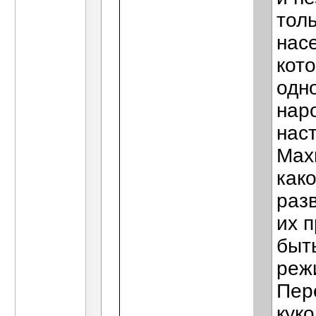
тол
нас
кот
одн
нар
нас
Махн
как
раз
их п
быт
реж
Пер
куко