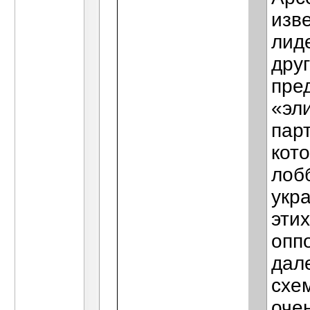
изв
лид
друг
пре
«эли
пар
кот
лоб
укра
эти
опп
дал
схе
очен