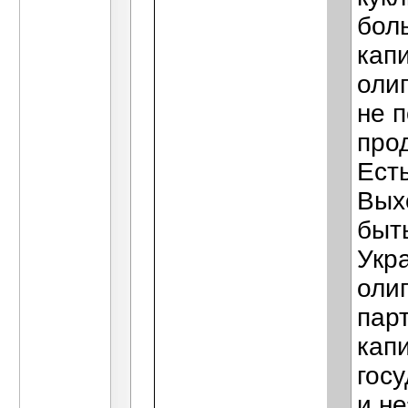
бол
кап
оли
не п
про
Есть
Вых
быт
Укра
оли
пар
кап
гос
и н