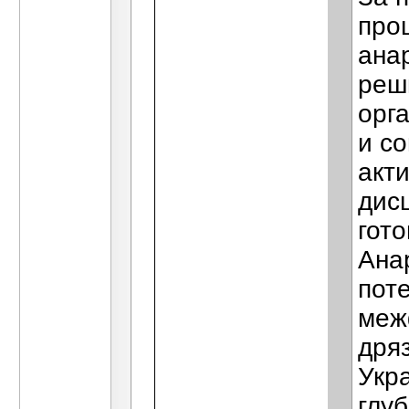
про
ана
реш
орг
и с
акт
дис
гото
Ана
поте
меж
дря
Укр
глу