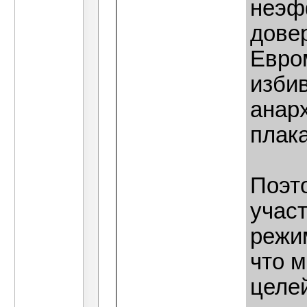
неэф
довер
Евро
изби
анар
плака
Поэто
учас
режим
что м
целе