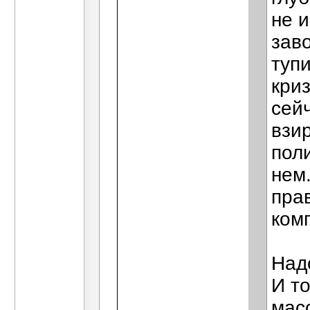
не 
зав
тупи
кри
сей
взи
пол
нем
пра
ком
Над
И то
мас