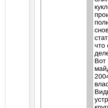
кук
про
пол
снов
ста
что
дел
Вот
май
200
вла
Вид
уст
кру