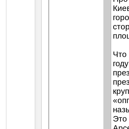
Кие
гор
сто
пло
Что
году
пре
пре
кру
«оп
наз
Это
Арс