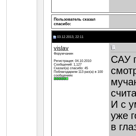
Пользователь сказал
cпасибо:
03.12.2013, 22:11
vislav
Форумчанин
САУ 
Регистрация: 04.10.2010
Сообщений: 1,127
смотр
Сказал(а) спасибо: 45
Поблагодарили 113 раз(а) в 100
сообщениях
муча
счита
И с 
уже г
в гла