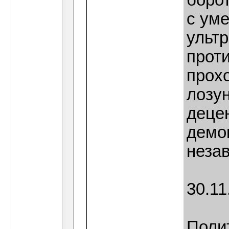
борот
с ум
ульт
прот
прох
лозу
деце
демо
неза
30.11
Поли