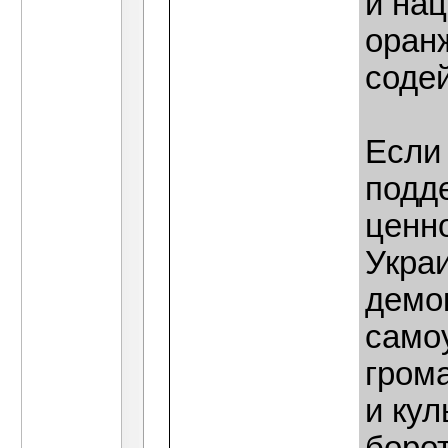
и на
оран
содей
Если
подд
ценн
Укра
демок
само
грома
и ку