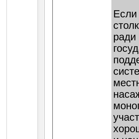
Если 
стол
ради
госуд
подд
сист
мест
наса
моно
учас
хоро