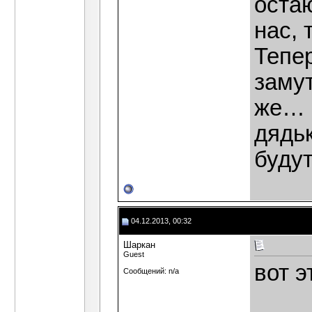
остаю
нас, 
Тепер
заму
же… 
дядьк
будут
04.12.2013, 00:32
Шаркан
Guest
вот э
Сообщений: n/a