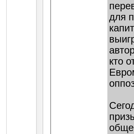
пере
для 
капи
выиг
автор
кто о
Евро
оппо
Сегод
приз
обще