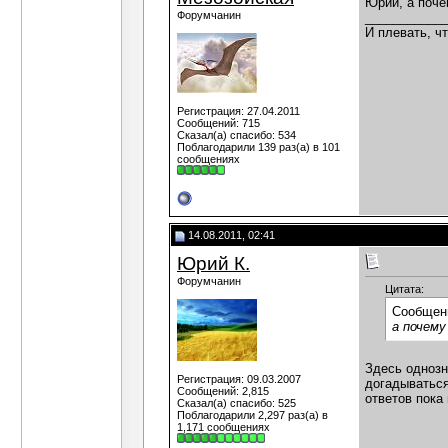
Юрий, а поче
Форумчанин
___________
И плевать, чт
Регистрация: 27.04.2011
Сообщений: 715
Сказал(а) спасибо: 534
Поблагодарили 139 раз(а) в 101
сообщениях
14.08.2011, 02:41
Юрий К.
Форумчанин
Цитата:
Сообщен
а почему
Здесь однозн
Регистрация: 09.03.2007
догадываться
Сообщений: 2,815
ответов пока 
Сказал(а) спасибо: 525
Поблагодарили 2,297 раз(а) в
1,171 сообщениях