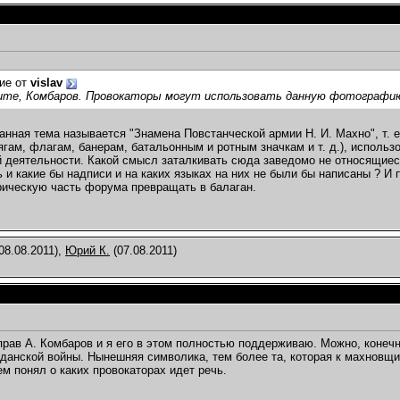
ие от
vislav
ите, Комбаров. Провокаторы могут использовать данную фотографию 
данная тема называется "Знамена Повстанческой армии Н. И. Махно", т.
ягам, флагам, банерам, батальонным и ротным значкам и т. д.), исполь
й деятельности. Какой смысл заталкивать сюда заведомо не относящиеся
 и какие бы надписи и на каких языках на них не были бы написаны ? И п
рическую часть форума превращать в балаган.
08.08.2011),
Юрий К.
(07.08.2011)
рав А. Комбаров и я его в этом полностью поддерживаю. Можно, конечно
данской войны. Нынешняя символика, тем более та, которая к махновщине
ем понял о каких провокаторах идет речь.