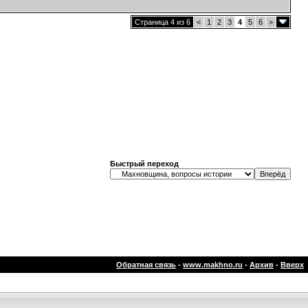
Страница 4 из 6
<
1
2
3
4
5
6
>
Быстрый переход
Обратная связь
-
www.makhno.ru
-
Архив
-
Вверх