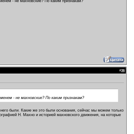
менем - не махновские? По каким признакам?
#
36
менем - не махновские? По каким признакам?
у него были. Какие же это были основания, сейчас мы можем только
ографией Н. Махно и историей махновского движения, на которые