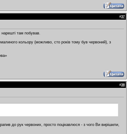
#
37
і нарешті там побував.
-малиного кольору (можливо, сто років тому був червоний), з
ева»
#
38
трапив до рук червоних, просто поцікавлюся - з чого Ви вирішили,