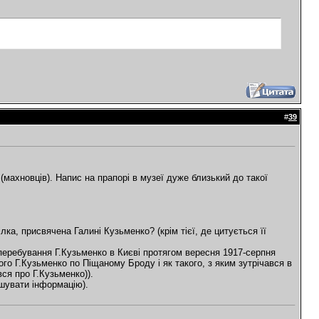
#
39
(махновців). Напис на прапорі в музеї дуже близький до такої
лка, присвячена Галині Кузьменко? (крім тієї, де цитується її
 перебування Г.Кузьменко в Києві протягом вересня 1917-серпня
го Г.Кузьменко по Піщаному Броду і як такого, з яким зутрічався в
ся про Г.Кузьменко)).
ошувати інформацію).