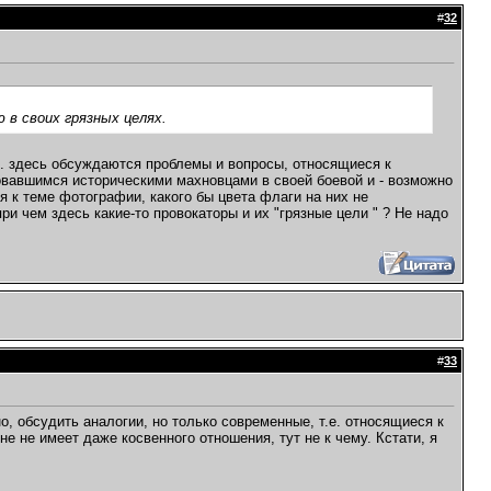
#
32
в своих грязных целях.
 е. здесь обсуждаются проблемы и вопросы, относящиеся к
зовавшимся историческими махновцами в своей боевой и - возможно
 к теме фотографии, какого бы цвета флаги на них не
ри чем здесь какие-то провокаторы и их "грязные цели " ? Не надо
#
33
, обсудить аналогии, но только современные, т.е. относящиеся к
 не имеет даже косвенного отношения, тут не к чему. Кстати, я