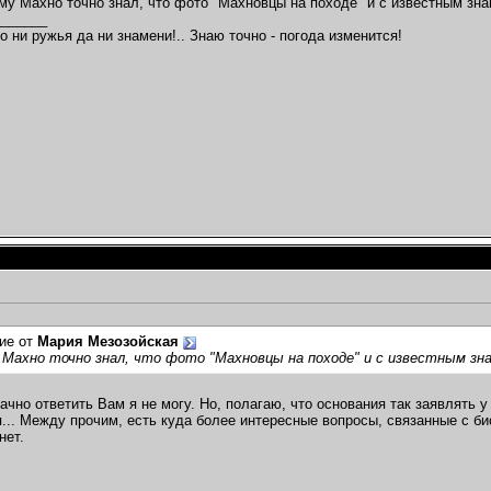
му Махно точно знал, что фото "Махновцы на походе" и с известным зна
_______
о ни ружья да ни знамени!.. Знаю точно - погода изменится!
ие от
Мария Мезозойская
 Махно точно знал, что фото "Махновцы на походе" и с известным зна
ачно ответить Вам я не могу. Но, полагаю, что основания так заявлять 
... Между прочим, есть куда более интересные вопросы, связанные с би
нет.