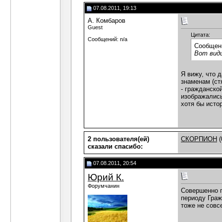
07.08.2011, 19:13
А. Комбаров
Guest
Цитата:
Сообщений: n/a
Сообщен
Вот вид
Я вижу, что 
знаменам (ст
- гражданско
изображались
хотя бы исто
2 пользователя(ей)
СКОРПИОН
(
сказали cпасибо:
07.08.2011, 20:54
Юрий К.
Форумчанин
Совершенно п
периоду Граж
тоже не совс