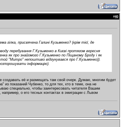
#
40
ма гілка, присвячена Галині Кузьменко? (крім тієї, де
риводу перебування Г.Кузьменко в Києві протягом вересня
енка як про знайомого Г.Кузьменко по Піщаному Броду і як
о той "Митро" непоштиво відгукувався про Г.Кузьменко)).
 розпорошувати інформацію).
 создавать её и размещать там свой очерк. Думаю, многим будет
" из показаний Чубенко, то для тех, кто в теме, она не
азываю специально, чтобы заинтересовать читателя Вашим
 например, о его тесных контактах в эмиграции с Львом