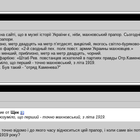
на сайті, що в музеї історії України є, ніби, махновський прапор. Сьогодн
рапори.
но, метр двадцять на метр п’ятдесят, вицвілий, якогось світло-буряково
ю фарбою: «2-й сводный пех. полк повст. армии Украины махновцев.»
и менший, приблизно, метр на метр двадцять, чорний.
фарбою: «Штаб Рев. повстанцев искателей в партиях правды Отр.Камен
іло, що перший - точно махновський, з літа 1919.
. Був такий - "отряд Каменева?"
ие от
Щек
розуміло, що перший - точно махновський, з літа 1919.
 точно відомо і до якого часу відноситься цей прапор, і коли саме він по
 1919 року?