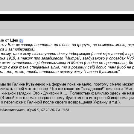
ие от
Щек
 хочу Вас як знавця спитати: чи є десь на форумі, не помічена мною, окре
я її автобіграфія).
 тому, що я хочу підготувати деяку інформацію (і свої міркування) з п
пня 1918, а також про загадкового "Митра", згадуваного у спогадах Чуб
з яким зутрічався в Добровеличківці Н.Махно (і ледве не пристрелив, б
кщо є вже така спеціальна гілка, то я розміщу свій допис там (щоб не
а - то, може, треба створити окрему гілку "Галина Кузьменко".
мы по Галине Кузьменко на форуме пока не было, поэтому смело можете
читать о ней что-то новое. Что же касается "загадочной" личности "Митра
 никакой загадки. Это - Дмитрий Х..... Полностью фамилию здесь не н
(В моей книге о махновцах по нему будет много интересной информации,
 о переписке с Галиной после своего возвращения Украину и т.д.).
редактировалось Юрий К.; 07.10.2017 в
13:38
.