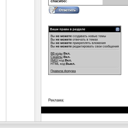
cпасибо:
Ваши права в разделе
Вы
не можете
создавать новые темы
Вы
не можете
отвечать в темах
Вы
не можете
прикреплять вложения
Вы
не можете
редактировать свои сообщения
BB коды
Вкл.
Смайлы
Вкл.
[IMG]
код
Вкл.
HTML код
Выкл.
Правила форума
Реклама: