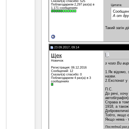
Сказал(а) спасибо: 525
Поблагодарили 2,297 раз(а) в
Цитата:
1,171 сообщениях
Сообщен
А от дру
Такий загін д
23.09.2017, 09:14
Щек
Новичок
з чого Ви вир
Регистрация: 06.12.2016
Сообщений: 12
1.Як відомо, 
Сказал(а) спасибо: 0
назви.
Поблагодарили 4 раз(а) в 3
2.Експонат у 
сообщениях
П.С.
До речі, хочу
автобіграфія)
Справа в тому
1918, а також
Добровеличків
Тобто, якщо є
Якщо нема - т
Последний раз 