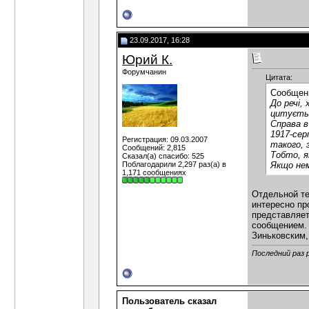
23.09.2017, 16:28
Юрий К.
Форумчанин
Цитата:
Сообщен
До речі,
цитуєтьс
Справа в
1917-сер
Регистрация: 09.03.2007
такого, 
Сообщений: 2,815
Тобто, я
Сказал(а) спасибо: 525
Поблагодарили 2,297 раз(а) в
Якщо нем
1,171 сообщениях
Отдельной те
интересно про
представляет
сообщением. 
Зиньковским,
Последний раз 
Пользователь сказал