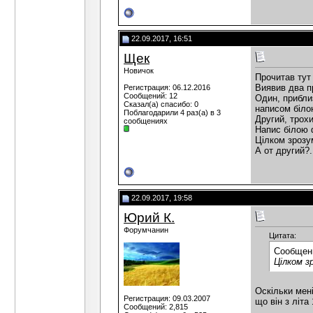
22.09.2017, 16:51
Щек
Новичок
Прочитав тут 
Виявив два п
Регистрация: 06.12.2016
Сообщений: 12
Один, приблиз
Сказал(а) спасибо: 0
написом біло
Поблагодарили 4 раз(а) в 3
Другий, трох
сообщениях
Напис білою 
Цілком зрозум
А от другий?.
22.09.2017, 19:58
Юрий К.
Форумчанин
Цитата:
Сообщен
Цілком з
Оскільки мені
Регистрация: 09.03.2007
що він з літа
Сообщений: 2,815