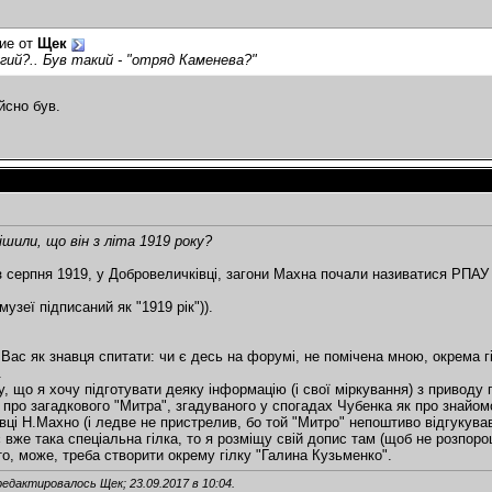
ие от
Щек
гий?.. Був такий - "отряд Каменева?"
ійсно був.
ішили, що він з літа 1919 року?
з серпня 1919, у Добровеличківці, загони Махна почали називатися РПАУ 
музеї підписаний як "1919 рік")).
 Вас як знавця спитати: чи є десь на форумі, не помічена мною, окрема гі
.
, що я хочу підготувати деяку інформацію (і свої міркування) з приводу
 про загадкового "Митра", згадуваного у спогадах Чубенка як про знайомо
ці Н.Махно (і ледве не пристрелив, бо той "Митро" непоштиво відгукував
 вже така спеціальна гілка, то я розміщу свій допис там (щоб не розпор
о, може, треба створити окрему гілку "Галина Кузьменко".
редактировалось Щек; 23.09.2017 в
10:04
.