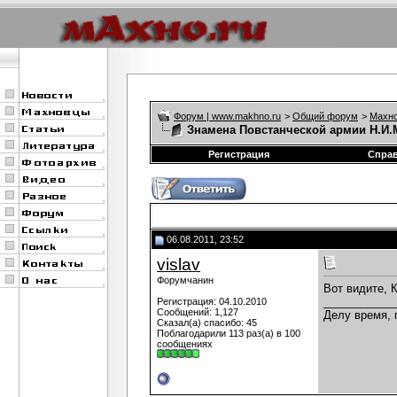
Форум | www.makhno.ru
>
Общий форум
>
Махно
Знамена Повстанческой армии Н.И.
Регистрация
Спра
06.08.2011, 23:52
vislav
Форумчанин
Вот видите, 
___________
Регистрация: 04.10.2010
Сообщений: 1,127
Делу время, 
Сказал(а) спасибо: 45
Поблагодарили 113 раз(а) в 100
сообщениях