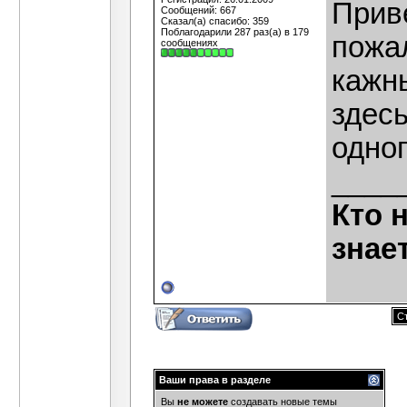
Прив
Сообщений: 667
Сказал(а) спасибо: 359
Поблагодарили 287 раз(а) в 179
пожа
сообщениях
кажн
здесь
одног
____
Кто 
знае
Ст
Ваши права в разделе
Вы
не можете
создавать новые темы