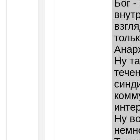
Бог -
внутр
взгля
тольк
Анарх
Ну т
тече
синди
комму
инте
Ну во
немн