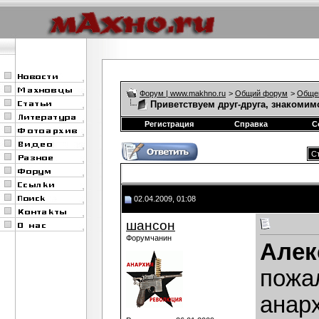
Форум | www.makhno.ru
>
Общий форум
>
Обще
Приветствуем друг-друга, знакомим
Регистрация
Справка
С
Ст
02.04.2009, 01:08
шансон
Форумчанин
Алек
пожа
анар