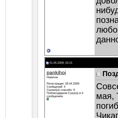
довол
нибуд
позн
любо
данно
01.05.2009, 02:21
pankihoi
Поз
Новичок
Совс
Регистрация: 28.04.2009
Сообщений: 4
Сказал(а) спасибо: 9
Поблагодарили 0 раз(а) в 0
мая,
сообщениях
поги
Чикаг