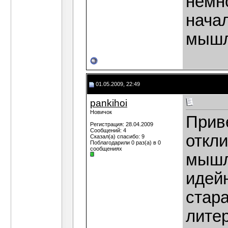
немн
нача
мышл
01.05.2009, 22:49
pankihoi
Новичок
Прив
Регистрация: 28.04.2009
Сообщений: 4
откл
Сказал(а) спасибо: 9
Поблагодарили 0 раз(а) в 0
сообщениях
мышл
идейн
стара
литер