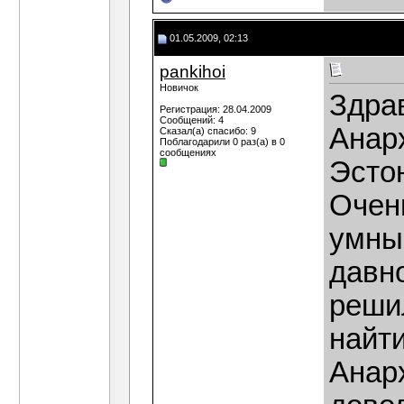
01.05.2009, 02:13
pankihoi
Новичок
Здра
Регистрация: 28.04.2009
Сообщений: 4
Анар
Сказал(а) спасибо: 9
Поблагодарили 0 раз(а) в 0
сообщениях
Эсто
Очен
умны
давно
реши
найт
Анарх