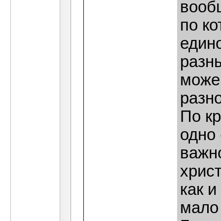
вообщ
по к
един
разны
можем
разно
По кр
одно 
важно
христ
как и
мало