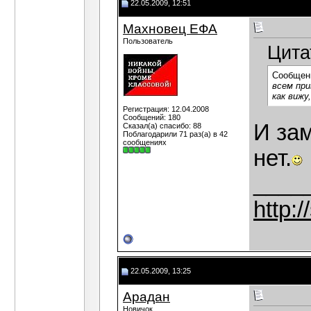
22.05.2009, 12:51
Махновец ЕФА
Пользователь
Цита
Сообщен
всем при
как виж
Регистрация: 12.04.2008
Сообщений: 180
И зам
Сказал(а) спасибо: 88
Поблагодарили 71 раз(а) в 42
сообщениях
нет.
____
http:
22.05.2009, 13:25
Арадан
Новичок