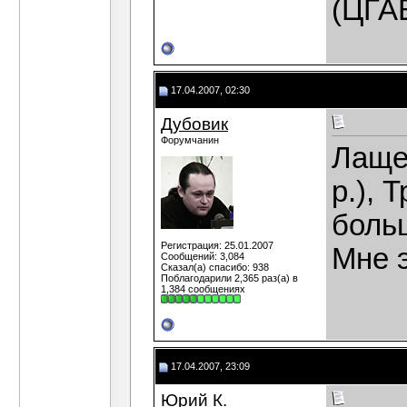
(ЦГАВ
17.04.2007, 02:30
Дубовик
Форумчанин
Лаще
р.), 
боль
Регистрация: 25.01.2007
Мне 
Сообщений: 3,084
Сказал(а) спасибо: 938
Поблагодарили 2,365 раз(а) в
1,384 сообщениях
17.04.2007, 23:09
Юрий К.