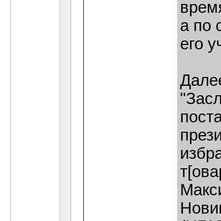
время
а по 
его у
Далее
"Засл
пост
прези
избра
т[ова
Макс
Новиц