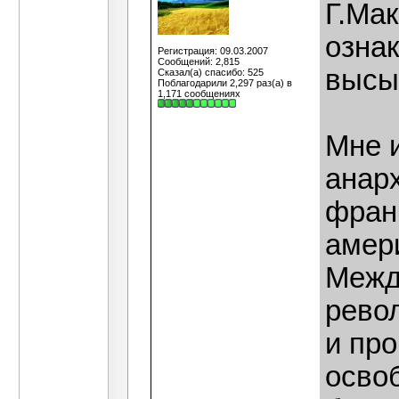
Г.Ма
озна
Регистрация: 09.03.2007
Сообщений: 2,815
высы
Сказал(а) спасибо: 525
Поблагодарили 2,297 раз(а) в
1,171 сообщениях
Мне и
анарх
франц
амери
Межд
рево
и пр
осво