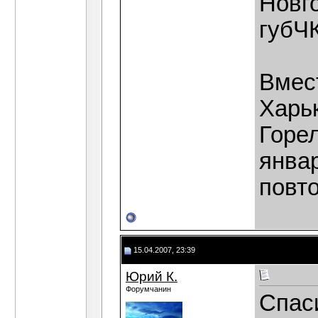
Новг
губЧК
Вмес
Харьк
Горел
янва
повто
15.04.2007, 23:39
Юрий К.
Форумчанин
Спас