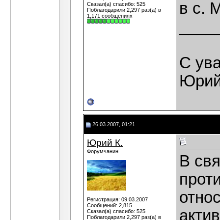
в с. 
Сказал(а) спасибо: 525
Поблагодарили 2,297 раз(а) в
1,171 сообщениях
____
С ув
Юрий
26.03.2007, 01:21
Юрий К.
Форумчанин
В св
прот
относ
Регистрация: 09.03.2007
Сообщений: 2,815
акти
Сказал(а) спасибо: 525
Поблагодарили 2,297 раз(а) в