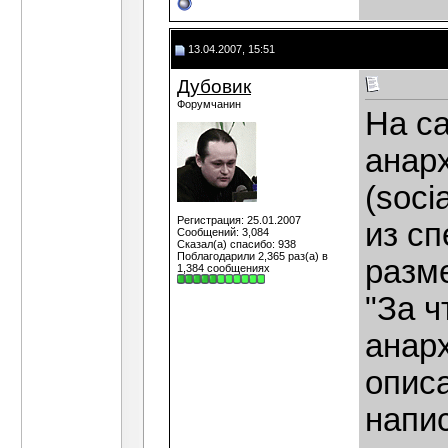
13.04.2007, 15:51
Дубовик
Форумчанин
На с
анарх
(soci
Регистрация: 25.01.2007
из с
Сообщений: 3,084
Сказал(а) спасибо: 938
Поблагодарили 2,365 раз(а) в
разм
1,384 сообщениях
"За ч
анарх
описа
напи