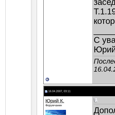
засед
Т.1.1
котор
____
С ув
Юрий
После
16.04.
16.04.2007, 03:11
Юрий К.
Форумчанин
Допо