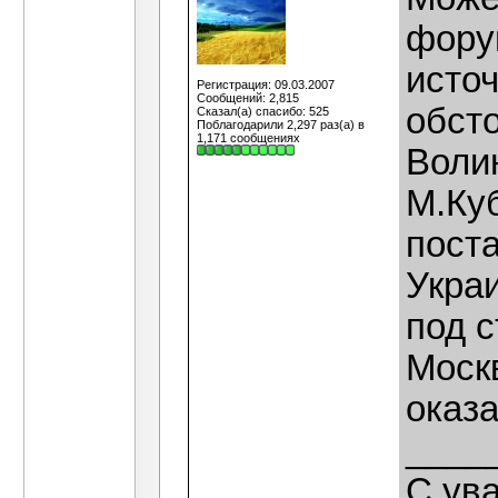
фору
исто
Регистрация: 09.03.2007
Сообщений: 2,815
обст
Сказал(а) спасибо: 525
Поблагодарили 2,297 раз(а) в
1,171 сообщениях
Волин
М.Ку
пост
Украи
под 
Москв
оказ
____
С ув