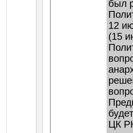
был 
Поли
12 ию
(15 и
Поли
вопр
анарх
реше
вопр
Пред
будет
ЦК Р