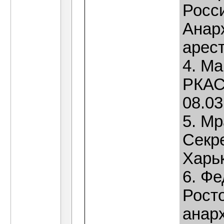
Росс
Анар
арест
4. Ма
РКАС
08.03
5. Мр
Секр
Харьк
6. Фе
Росто
анар