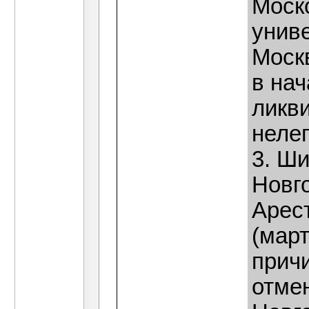
Моск
унив
Моск
в нач
ликв
неле
3. Ши
Новг
Арес
(мар
прич
отмен