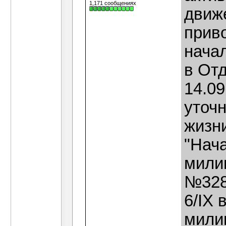
1,171 сообщениях
движе
прив
нача
в От
14.09
уточн
жизн
"Нача
милиц
№3284
6/IX 
мили