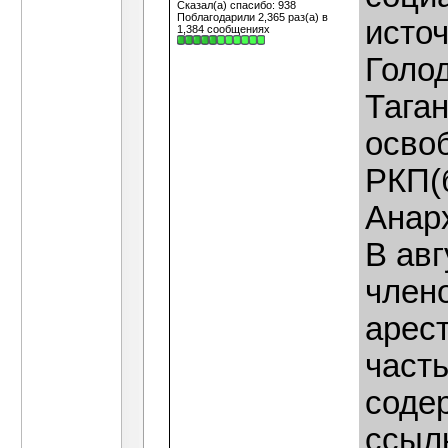
Сказал(а) спасибо: 938
Поблагодарили 2,365 раз(а) в
источ
1,384 сообщениях
Голод
Тага
осво
РКП(б
Анарх
В ав
член
арес
част
содер
ссылк