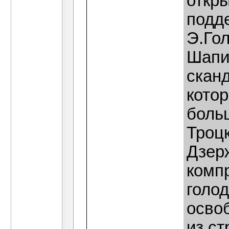
откры
подд
Э.Го
Шапи
сканд
кото
боль
Троцк
Дзер
комп
голо
осво
из ст