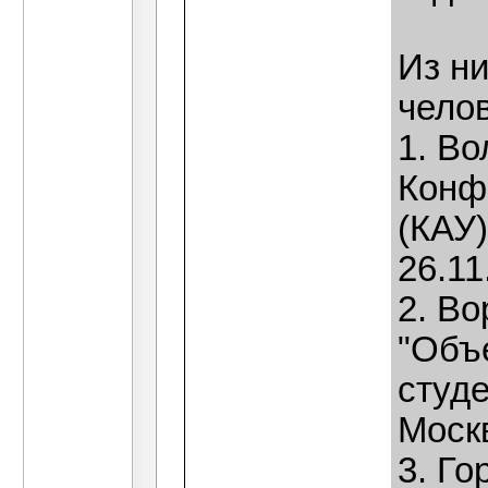
Из н
челов
1. Во
Конф
(КАУ)
26.11
2. Во
"Объ
студе
Москв
3. Го