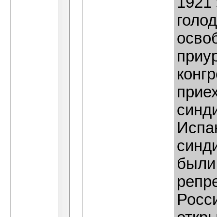
1921
голод
осво
приу
конг
прие
синд
Испан
синд
были
репр
Росси