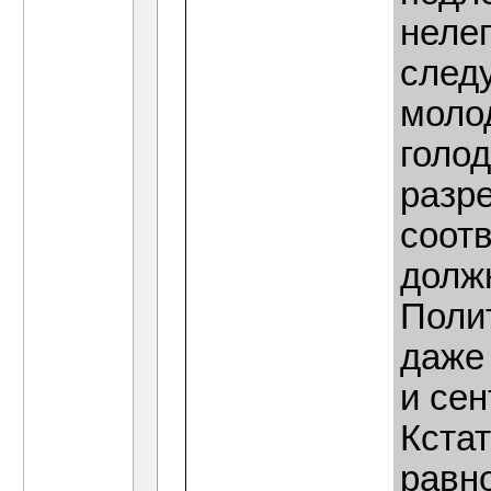
неле
след
моло
голод
разр
соот
долж
Поли
даже 
и сен
Кста
равн