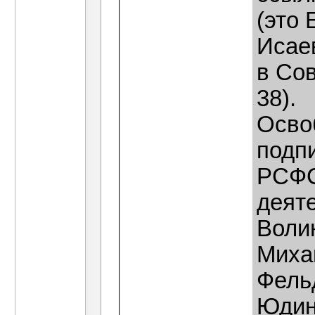
(это 
Исаев
в Сов
38).
Осво
подпи
РСФС
деяте
Волин
Миха
Фель
Юдин,