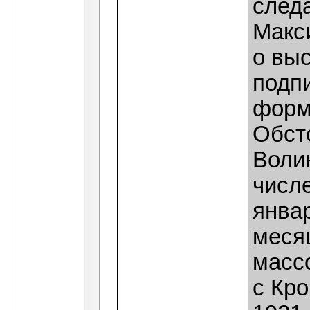
следа
Макс
о вы
подпи
форм
Обст
Воли
числе
январ
меся
масс
с Кр