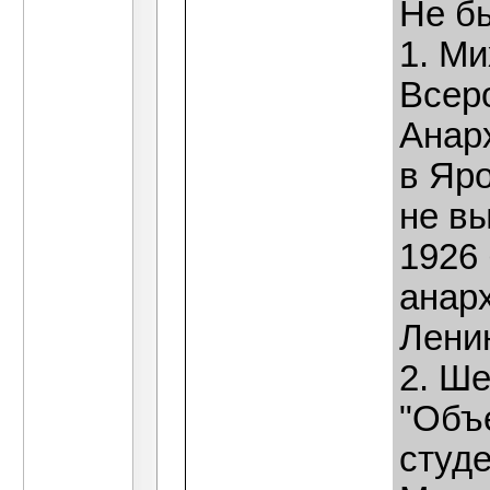
Не б
1. Ми
Всер
Анар
в Яро
не вы
1926
анар
Ленин
2. Ше
"Объ
студе