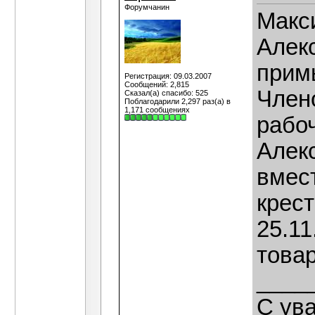
Форумчанин
Макс
Алекс
прим
Регистрация: 09.03.2007
Сообщений: 2,815
Член
Сказал(а) спасибо: 525
Поблагодарили 2,297 раз(а) в
1,171 сообщениях
рабо
Алекс
вмес
крест
25.11
това
____
С ув