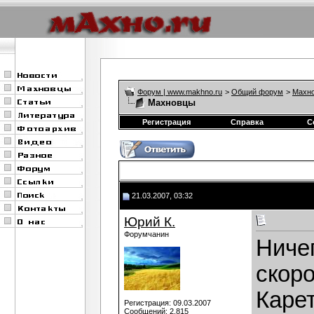
Форум | www.makhno.ru
>
Общий форум
>
Махно
Махновцы
Регистрация
Справка
С
21.03.2007, 03:32
Юрий К.
Форумчанин
Ничег
скор
Карет
Регистрация: 09.03.2007
Сообщений: 2,815