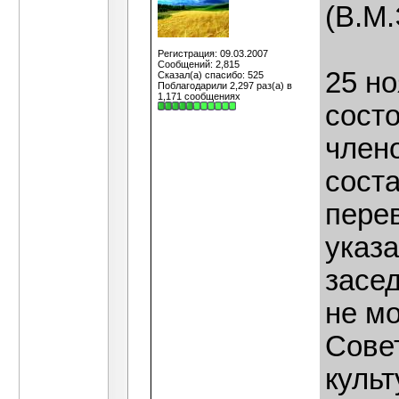
(В.М
Регистрация: 09.03.2007
Сообщений: 2,815
25 но
Сказал(а) спасибо: 525
Поблагодарили 2,297 раз(а) в
1,171 сообщениях
сост
член
сост
пере
указа
засед
не мо
Совет
культ