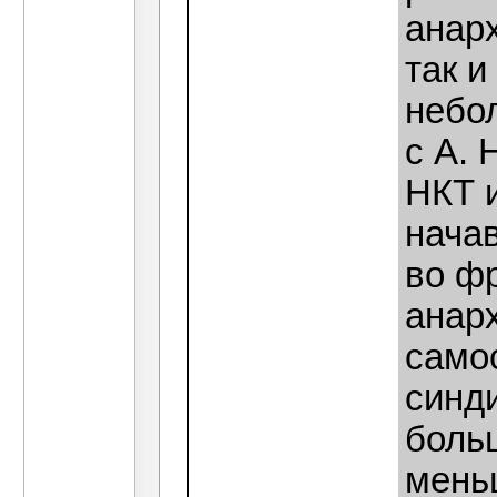
анар
так и
небо
с А. 
НКТ 
нача
во фр
анар
само
синд
боль
мень