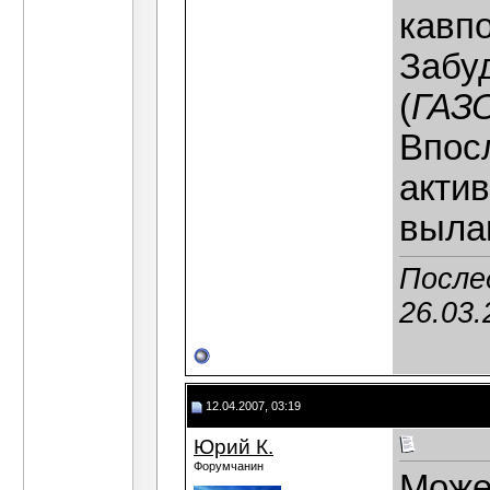
кавп
Забуд
(
ГАЗО
Впос
актив
выла
После
26.03.
12.04.2007, 03:19
Юрий К.
Форумчанин
Может