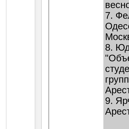
весно
7. Ф
Одес
Москв
8. Юд
"Объ
студе
груп
Арест
9. Яр
Арест