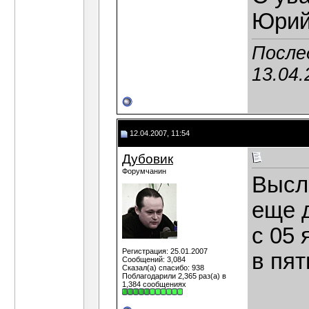
Юрий
После
13.04.
12.04.2007, 11:54
Дубовик
Форумчанин
Высл
еще 
с 05 
Регистрация: 25.01.2007
в пят
Сообщений: 3,084
Сказал(а) спасибо: 938
Поблагодарили 2,365 раз(а) в
1,384 сообщениях