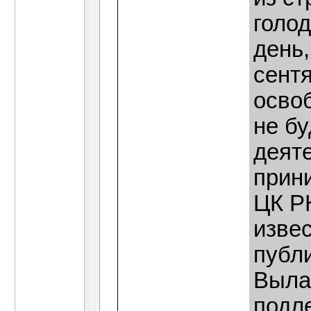
голод
день,
сентя
осво
не бу
деят
прин
ЦК РК
извес
публ
Выла
подл