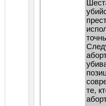
Шест
убийс
прест
испол
точн
Следу
абор
убив
пози
совр
те, к
абор