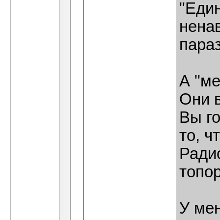
"Еди
нена
параз
А "ме
Они 
Вы го
то, ч
Радио
топор
У ме