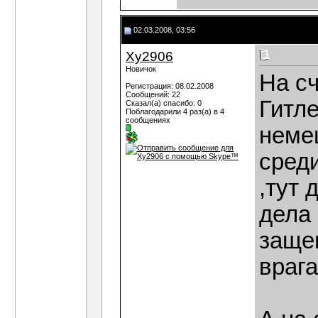
02.03.2008, 03:56
Xy2906
Новичок
На сч
Регистрация: 08.02.2008
Сообщений: 22
Гитле
Сказал(а) спасибо: 0
Поблагодарили 4 раз(а) в 4
сообщениях
немец
сред
,тут 
дела 
защещ
врага