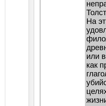
непра
Толс
На эт
удов
фило
древ
или в
как 
глаго
убийс
целя
жизн