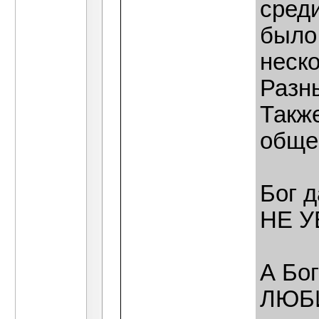
сред
было.
неско
Разны
Такж
общес
Бог 
НЕ 
А Бог
ЛЮБ