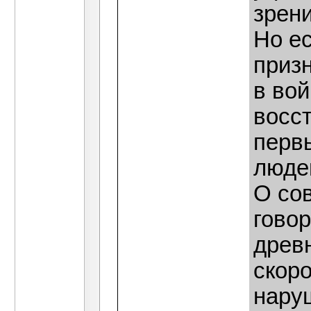
зрен
Но ес
приз
в во
восс
перв
люде
О со
говор
древ
скоро
нару