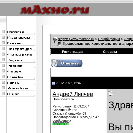
Форум | www.makhno.ru
>
Общий форум
>
Обще
Православное христианство и анар
Регистрация
Справка
20.12.2007, 16:07
Андрей Ляпчев
Пользователь
Здра
Регистрация: 11.09.2007
Сообщений: 155
Сказал(а) спасибо: 69
Поблагодарили 118 раз(а) в 47
сообщениях
Вы п