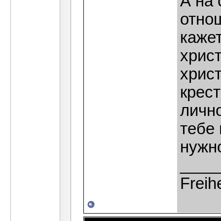
А на 
отнош
каже
христ
христ
крест
личн
тебе 
нужно
____
Freih