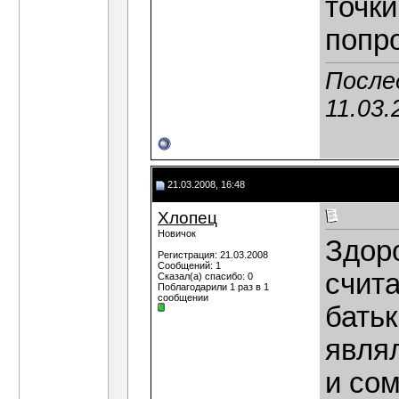
точки
попр
После
11.03.
21.03.2008, 16:48
Хлопец
Новичок
Здор
Регистрация: 21.03.2008
Сообщений: 1
счит
Сказал(а) спасибо: 0
Поблагодарили 1 раз в 1
сообщении
бать
явля
и сом