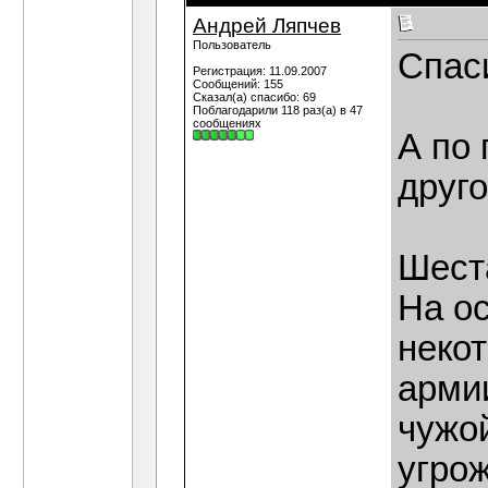
Андрей Ляпчев
Пользователь
Спас
Регистрация: 11.09.2007
Сообщений: 155
Сказал(а) спасибо: 69
Поблагодарили 118 раз(а) в 47
сообщениях
А по 
друг
Шест
На о
неко
арми
чужой
угрож