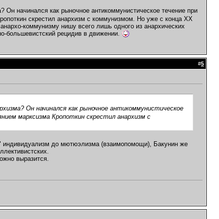
? Он начинался как рыночное антикоммунистическое течение при
Кропоткин скрестил анархизм с коммунизмом. Но уже с конца ХХ
 анархо-коммунизму нишу всего лишь одного из анархических
рно-большевистский рецидив в движении.
#
5
рхизма? Он начинался как рыночное антикоммунистическое
иянием марксизма Кропоткин скрестил анархизм с
л" индивидуализм до мютюэлизма (взаимопомощи), Бакунин же
ллективистских.
ожно выразится.