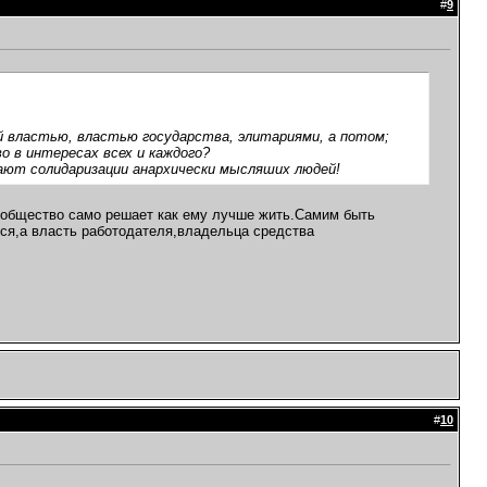
#
9
ой властью, властью государства, элитариями, а потом;
 в интересах всех и каждого?
шают солидаризации анархически мысляших людей!
й общество само решает как ему лучше жить.Самим быть
тся,а власть работодателя,владельца средства
#
10