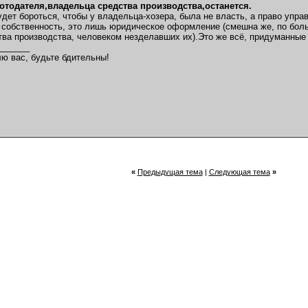
ботодателя,владельца средства производства,останется.
я...
19.02.2012,
20:54
будет бороться, чтобы у владельца-хозера, была не власть, а право упр
 собственность, это лишь юридическое оформление (смешна же, по боль
2012,
00:52
тва производства, человеком незделавших их).Это же всё, придуманные 
.2012,
15:58
_______
осле...
20.02.2012,
16:19
ю вас, будьте бдительны!
20.02.2012,
17:12
12,
20:10
02.2012,
17:47
.2012,
19:33
«
Предыдущая тема
|
Следующая тема
»