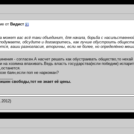
ных...
16.02.2012,
22:29
темах
2.2012,
23:57
..
17.02.2012,
00:03
ие от
Видист
темах
2.2012,
18:20
а может вас всё таки объединит, для начала, борьба с насильственн
..
17.02.2012,
21:38
подумаете, обсудите и договоритесь, как лучше обустроить общество
17:18
тся, ваши разногласия, вторичны, если не более, но определённо ме
2.2012,
20:37
2.2012,
22:02
инения - согласен.А насчет решать как обустраивать общество,то неха
012,
02:08
и на хозяина впахивать.Ведь власть государства(если победим) испари
,останется.
8.02.2012,
17:05
козе баян,если поп не наркоман?
2,
17:11
_______
лишен свободы,тот не знает её цены.
.2012,
21:29
.2012,
23:21
.2012,
00:02
.2012)
...
19.02.2012,
15:43
темах
9.02.2012,
15:32
12,
17:46
:43
012,
19:47