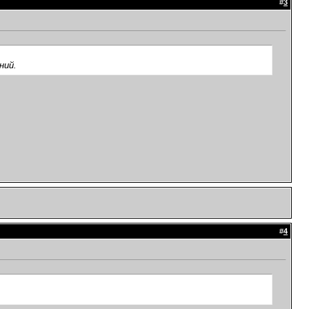
#
3
ний.
#
4