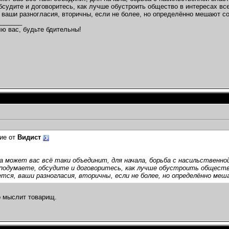
бсудите и договоритесь, как лучше обустроить общество в интересах вс
2012,
18:40
 ваши разногласия, вторичны, если не более, но определённо мешают 
11.02.2012,
18:58
_______
1.02.2012,
18:58
ю вас, будьте бдительны!
2.2012,
23:36
46
2.02.2012,
23:53
ников...
13.02.2012,
00:54
.02.2012,
01:32
темах
2012,
23:52
0:18
2012,
00:48
.2012,
10:27
ие от
Видист
2.2012,
14:22
темах
а может вас всё таки объединит, для начала, борьба с насильственн
..
14.02.2012,
11:56
подумаете, обсудите и договоритесь, как лучше обустроить общество
тся, ваши разногласия, вторичны, если не более, но определённо ме
012,
17:29
4
о мыслит товарищ.
х...
16.02.2012,
22:22
012,
22:27
...
16.02.2012,
22:28