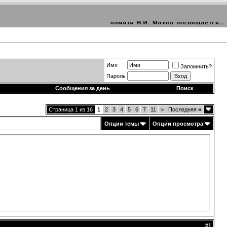
Имя
Запомнить?
Пароль
Сообщения за день
Поиск
Страница 1 из 16
1
2
3
4
5
6
7
11
>
Последняя
»
Опции темы
Опции просмотра
#
1