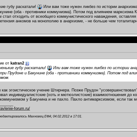
то...
04.02.2012,
00:55
кие губу раскатали!
Или вам тоже нужен ликбез по истории анархизма
да...
04.02.2012,
11:51
кунине (оба - противники коммунизма). Потом под влиянием марксизма 
м стал отходить от всеобщего коммунистического наваждения, оставляя
темах
ретензия анкомов на монополию в анархизме, - не больше чем тоталита
юсь... и...
04.02.2012,
00:57
подтемах
вам...
04.02.2012,
15:11
04.02.2012,
03:57
04.02.2012,
11:32
12,
14:33
подтемах
ие от
katran2
вщина и...
04.02.2012,
16:06
ненькие губу раскатали!
Или вам тоже нужен ликбез по истории ана
...
04.02.2012,
11:33
при Прудоне и Бакунине (оба - противники коммунизма). Потом под вл
змом.
:34
2012,
13:36
2,
14:35
 как эгоистическое учение Штирнера. Позже Прудон "усовершенствова
вал индивидуалистские (хоть и мютюэлистские) взаимоотношения до ко
.02.2012,
15:08
коммунизмом у Бакунина и не пахло. Пахло антимарксизмом, если так м
12,
17:51
_______
2.2012,
18:46
avlenie-forum.ru/
изывал...
04.02.2012,
20:19
редактировалось Махновец ЕФА; 04.02.2012 в
17:01
.
темах
ого...
04.02.2012,
20:27
темах