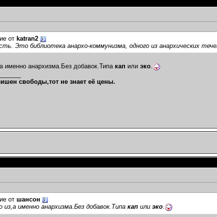
3:29
01:42
..
03.02.2012,
14:39
ие от
katran2
темах
ть. Это библиотека анархо-коммунизма, одного из анархических тече
12,
23:33
012,
23:08
,а именно анархизма.Без добавок.Типа
кап
или
эко
.
012,
23:25
_______
.
02.02.2012,
23:27
лишен свободы,тот не знает её цены.
.2012,
23:36
012,
00:06
02.2012,
14:37
23:50
,
14:29
айно не...
03.02.2012,
16:09
2.2012,
17:02
...
04.02.2012,
17:47
,
02:02
щих....
03.02.2012,
11:06
30
ие от
шансон
2.2012,
00:09
о из,а именно анархизма.Без добавок.Типа
кап
или
эко
.
2012,
00:23