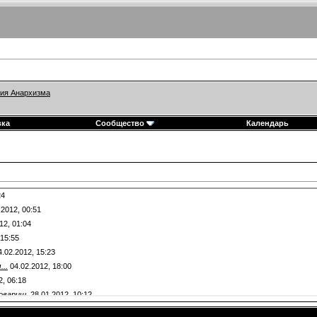
ия Анархизма
вка
Сообщество
Календарь
24
.2012,
00:51
12,
01:04
15:55
.02.2012,
15:23
..
04.02.2012,
18:00
2,
06:18
оварищ.
28.01.2012,
10:12
1.2012,
16:14