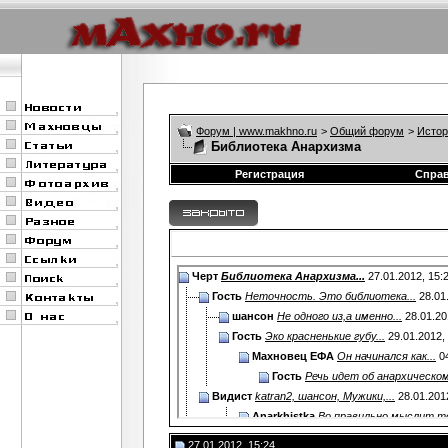
Форум | www.makhno.ru
>
Общий форум
>
Истор
Библиотека Анархизма
Регистрация
Спра
Черт
Библиотека Анархизма...
27.01.2012,
15:
Гость
Неточность. Это библиотека...
28.01
шансон
Не одного из,а именно...
28.01.20
Гость
Эко красненькие губу...
29.01.2012,
Махновец ЕФА
Он начинался как...
04
Гость
Речь идет об анархическом.
Видист
katran2, шансон, Мужики,...
28.01.201
Anarkhistka
Во,правильно мыслит т
шансон
Насчет объединения -...
28.0
27.01.2012, 15:24