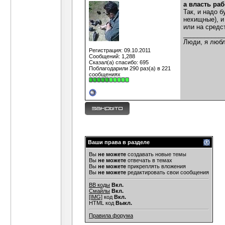
а власть ра
шансон
В Одессе у Черного во дворе,
Так, и надо 
нехищные), и
Гость
http://cs10352.vk.com/u8097210...
20.02.
или на средс
Гость
Ага, все-таки маршируют они...
20.02
___________
Алекс Капчинский
Т.е. Вы признаете, что п
Люди, я любл
Дубовик
Зачем же их уничтожать? У них...
Регистрация: 09.10.2011
Сообщений: 1,288
Гость
И мы больше никогда не...
20.02.20
Сказал(а) спасибо: 695
Поблагодарили 290 раз(а) в 221
Алекс Капчинский
Мудрый Дубовик, а тех...
20.
сообщениях
Гость
А тех троллей, у которых нет...
20.02
Ваши права в разделе
Вы
не можете
создавать новые темы
Вы
не можете
отвечать в темах
Вы
не можете
прикреплять вложения
Вы
не можете
редактировать свои сообщения
BB коды
Вкл.
Смайлы
Вкл.
[IMG]
код
Вкл.
HTML код
Выкл.
Правила форума