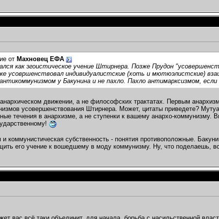
...
05.02.2012,
21:04
.2012,
17:10
2012,
19:48
4.02.2012,
20:18
.02.2012,
06:27
.02.2012,
22:03
ие от
Махновец ЕФА
...
06.02.2012,
07:05
ался как эгоистическое учение Штирнера. Позже Прудон "усовершенс
.2012,
18:34
 же усовршенствовал индивидуалистские (хоть и мютюэлистские) вза
012,
18:47
антикоммунизмом у Бакунина и не пахло. Пахло антимарксизмом, если
.02.2012,
22:19
2,
23:36
 анархическом движении, а не философских трактатах. Первым анархизм,
измов усовершенствования Штирнера. Может, цитаты приведете? Мутуа
2.2012,
00:52
нные течения в анархизме, а не ступенки к вашему анархо-коммунизму. 
12,
23:54
осударственному!
012,
05:32
 и коммунистическая субственность - понятия противоположные. Бакун
2.2012,
06:09
щить его учение к вошедшему в моду коммунизму. Ну, что поделаешь, в
08.02.2012,
09:33
12,
13:19
темах
12,
00:15
2.2012,
09:03
2.2012,
17:20
жет вас всё таки объединит, для начала, борьба с насильственной власт