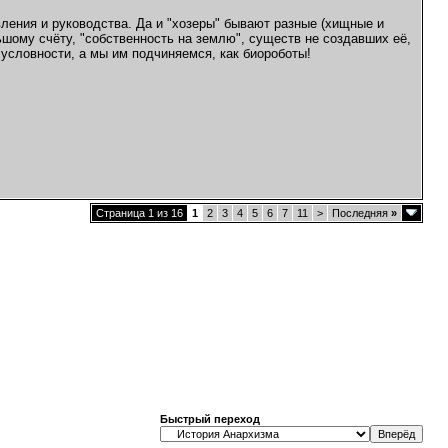
авления и руководства. Да и "хозеры" бывают разные (хищные и
шому счёту, "собственность на землю", существ не создавших её,
условности, а мы им подчиняемся, как биороботы!
Страница 1 из 16
1
2
3
4
5
6
7
11
>
Последняя
»
Быстрый переход