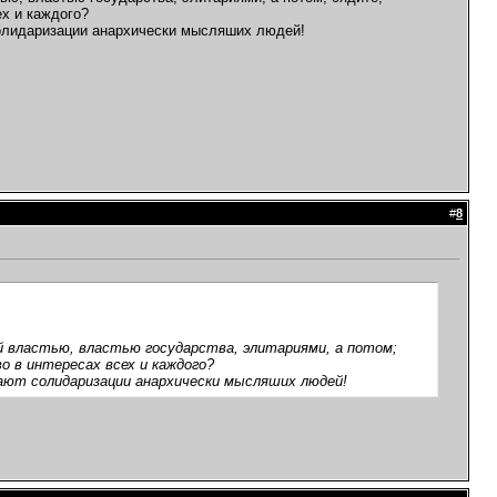
ех и каждого?
солидаризации анархически мысляших людей!
#
8
ой властью, властью государства, элитариями, а потом;
 в интересах всех и каждого?
шают солидаризации анархически мысляших людей!