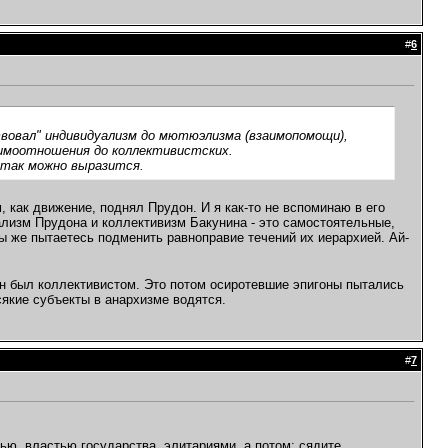
#
6
твовал" индивидуализм до мютюэлизма (взаимопомощи),
имоотношения до коллективистских.
 так можно выразится.
 как движение, поднял Прудон. И я как-то не вспоминаю в его
лизм Прудона и коллективизм Бакунина - это самостоятельные,
Вы же пытаетесь подменить равноправие течений их иерархией. Ай-
ин был коллективистом. Это потом осиротевшие эпигоны пытались
сякие субъекты в анархизме водятся.
#
7
ью, властью государства, элитариями, а потом; сядите,