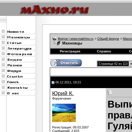
Форум | www.makhno.ru
>
Общий форум
>
Махно
Махновцы
Регистрация
Справка
С
Страница 42 из 113
«
06.12.2011, 19:21
Юрий К.
Форумчанин
Выпи
прав
Гуляй
Регистрация: 09.03.2007
Сообщений: 2,815