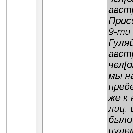
авст
Прис
9-ти
Гуля
авст
чел[
мы н
пред
же к
лиц, 
было 
пуле