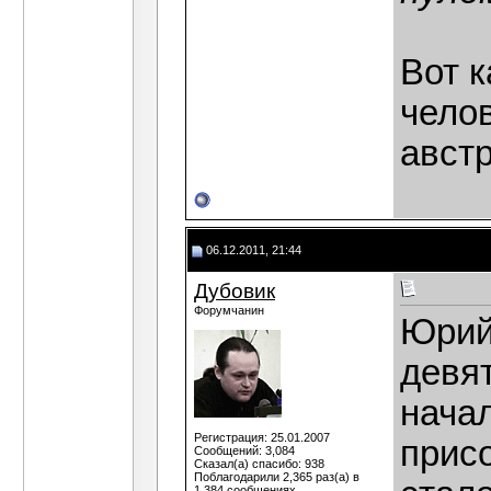
Вот к
челов
авст
06.12.2011, 21:44
Дубовик
Форумчанин
Юрий,
девя
начал
Регистрация: 25.01.2007
присо
Сообщений: 3,084
Сказал(а) спасибо: 938
Поблагодарили 2,365 раз(а) в
1,384 сообщениях