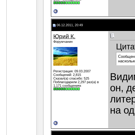
06.12.2011, 20:49
Юрий К.
Форумчанин
Цита
Сообщен
наскольк
Регистрация: 09.03.2007
Видим
Сообщений: 2,815
Сказал(а) спасибо: 525
Поблагодарили 2,297 раз(а) в
он, д
1,171 сообщениях
литер
на од