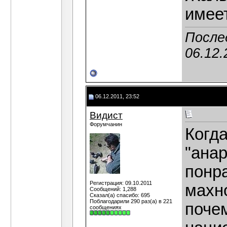
имее
После
06.12.
06.12.2011, 23:52
Видист
Форумчанин
Когд
"анар
понр
Регистрация: 09.10.2011
махн
Сообщений: 1,288
Сказал(а) спасибо: 695
Поблагодарили 290 раз(а) в 221
поче
сообщениях