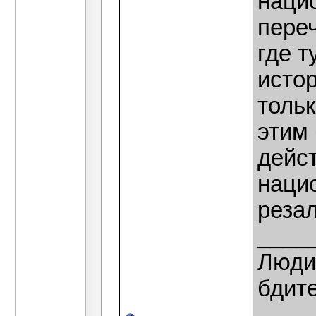
наци
переч
где т
исто
толь
этим 
дейс
наци
реза
____
Люди,
бдит