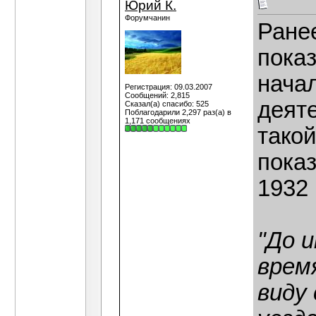
Юрий К.
Форумчанин
Ране
показ
нача
Регистрация: 09.03.2007
Сообщений: 2,815
деят
Сказал(а) спасибо: 525
Поблагодарили 2,297 раз(а) в
1,171 сообщениях
тако
пока
1932 г
"До и
время
виду