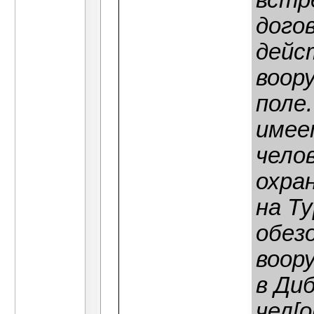
встр
дого
дейс
воор
поле.
имее
челов
охра
на Ту
обезо
воор
в Ди
чел[о