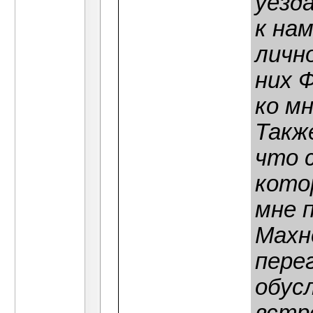
уезда
к на
личн
них 
ко м
Такж
что 
кото
мне 
Махн
пере
обус